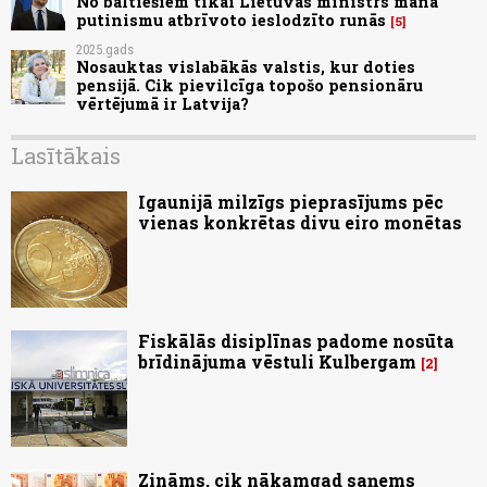
No baltiešiem tikai Lietuvas ministrs mana
putinismu atbrīvoto ieslodzīto runās
5
2025.gads
Nosauktas vislabākās valstis, kur doties
pensijā. Cik pievilcīga topošo pensionāru
vērtējumā ir Latvija?
Lasītākais
Igaunijā milzīgs pieprasījums pēc
vienas konkrētas divu eiro monētas
Fiskālās disiplīnas padome nosūta
brīdinājuma vēstuli Kulbergam
2
Zināms, cik nākamgad saņems