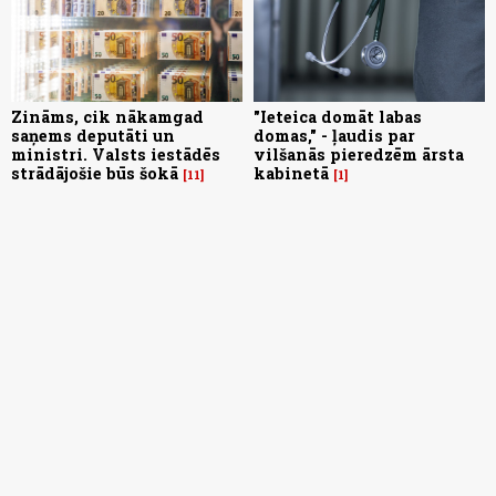
Zināms, cik nākamgad
"Ieteica domāt labas
saņems deputāti un
domas," - ļaudis par
ministri. Valsts iestādēs
vilšanās pieredzēm ārsta
strādājošie būs šokā
kabinetā
11
1