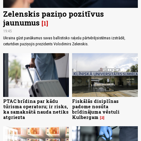
Zelenskis paziņo pozitīvus
jaunumus
1
19:45
Ukraina gūst panākumus savas ballistisko raķešu pārtvērējsistēmas izstrādē,
ceturtdien paziņojis prezidents Volodimirs Zelenskis.
PTAC brīdina par kādu
Fiskālās disiplīnas
tūrisma operatoru; ir risks,
padome nosūta
ka samaksātā nauda netiks
brīdinājuma vēstuli
atgriezta
Kulbergam
2