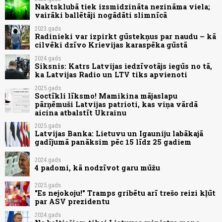
Naktsklubā tiek izsmidzināta nezināma viela;
vairāki ballētāji nogādāti slimnīcā
2023.gads
Radinieki var izpirkt gūstekņus par naudu – kā
cilvēki dzīvo Krievijas karaspēka gūstā
2024.gads
Siksnis: Katrs Latvijas iedzīvotājs iegūs no tā,
ka Latvijas Radio un LTV tiks apvienoti
2025.gads
Soctīkli līksmo! Mamikina mājaslapu
pārņēmuši Latvijas patrioti, kas viņa vārdā
aicina atbalstīt Ukrainu
2025.gads
Latvijas Banka: Lietuvu un Igauniju labākajā
gadījumā panāksim pēc 15 līdz 25 gadiem
2024.gads
4 padomi, kā nodzīvot garu mūžu
2025.gads
"Es nejokoju!" Tramps gribētu arī trešo reizi kļūt
par ASV prezidentu
2024.gads