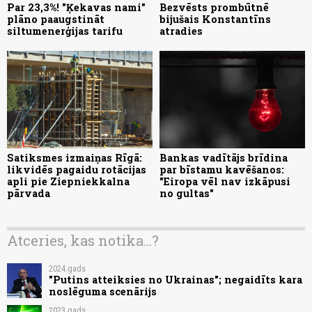
Par 23,3%! "Ķekavas nami"
Bezvēsts prombūtnē
plāno paaugstināt
bijušais Konstantīns
siltumenerģijas tarifu
atradies
Satiksmes izmaiņas Rīgā:
Bankas vadītājs brīdina
likvidēs pagaidu rotācijas
par bīstamu kavēšanos:
apli pie Ziepniekkalna
"Eiropa vēl nav izkāpusi
pārvada
no gultas"
Atceries, kas notika...?
2024.gads
"Putins atteiksies no Ukrainas"; negaidīts kara
noslēguma scenārijs
2023.gads