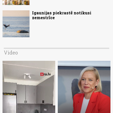
Igaunijas piekrastē notikusi
zemestrīce
Video