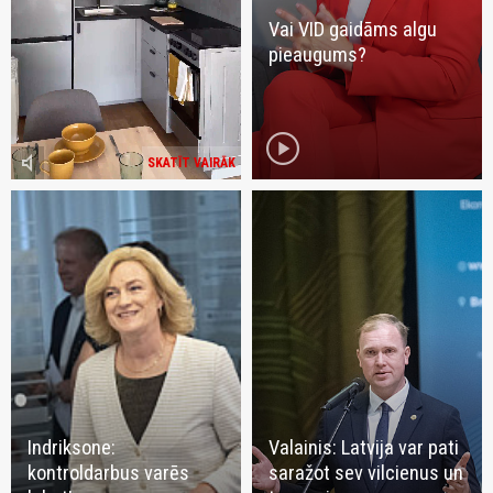
Vai VID gaidāms algu
pieaugums?
play_circle
volume_mute
SKATĪT VAIRĀK
Indriksone:
Valainis: Latvija var pati
kontroldarbus varēs
saražot sev vilcienus un