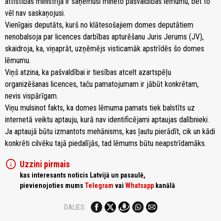
attīstības ministrija ir saņēmusi minēto pašvaldības lēmumu, bet to
vēl nav saskaņojusi.
Vienīgais deputāts, kurš no klātesošajiem domes deputātiem
nenobalsoja par licences darbības apturēšanu Juris Jerums (JV),
skaidroja, ka, viņaprāt, uzņēmējs visticamāk apstrīdēs šo domes
lēmumu.
Viņš atzina, ka pašvaldībai ir tiesības atcelt azartspēļu
organizēšanas licences, taču pamatojumam ir jābūt konkrētam,
nevis vispārīgam.
Viņu mulsinot fakts, ka domes lēmuma pamats tiek balstīts uz
internetā veiktu aptauju, kurā nav identificējami aptaujas dalībnieki.
Ja aptaujā būtu izmantots mehānisms, kas ļautu pierādīt, cik un kādi
konkrēti cilvēku tajā piedalījās, tad lēmums būtu neapstrīdamāks.
info
Uzzini pirmais
kas interesants noticis Latvijā un pasaulē,
pievienojoties mums
Telegram
vai
Whatsapp
kanālā
DALIES: