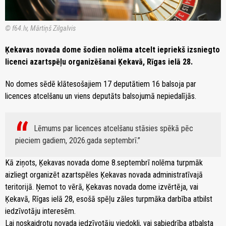
© f64.lv, Mārtiņš Zilgalvis
Ķekavas novada dome šodien nolēma atcelt iepriekš izsniegto
licenci azartspēļu organizēšanai Ķekavā, Rīgas ielā 28.
No domes sēdē klātesošajiem 17 deputātiem 16 balsoja par
licences atcelšanu un viens deputāts balsojumā nepiedalījās.
Lēmums par licences atcelšanu stāsies spēkā pēc
pieciem gadiem, 2026.gada septembrī.
Kā ziņots, Ķekavas novada dome 8.septembrī nolēma turpmāk
aizliegt organizēt azartspēles Ķekavas novada administratīvajā
teritorijā. Ņemot to vērā, Ķekavas novada dome izvērtēja, vai
Ķekavā, Rīgas ielā 28, esošā spēļu zāles turpmāka darbība atbilst
iedzīvotāju interesēm.
Lai noskaidrotu novada iedzīvotāju viedokli, vai sabiedrība atbalsta