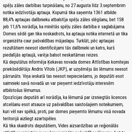
spēļu zāles darbības turpināšanu, no 27.augusta līdz 3.septembrim
notika iedzīvotāju aptauja. Kopumā tika saņemta 1361 atbilde.
88,4% aptaujas dalībnieku atbalstīja spēļu zāles slēgšanu, bet 158
jeb 11,6% norādīja, ka minētās spēļu zāles darbība ir saglabājama.
Domes sēdē gan tika noskaidrots, ka aptauja notika internetā un tika
organizēta caur pašvaldības mājaslapu. Turklāt, pēc aptaujas
rezultātiem neesot identificējami tās dalībnieki un katrs, kurš
piedalījās aptaujā, varēja balsot neskaitāmas reizes.
Kā deputātus informēja Ķekavas novada domes Attīstības komitejas
priekšsēdētājs Andris Vītols (JKP), ar uzņēmēju šis lēmums neesot
pārrunāts. Viņa ieskatā tas neesot nepieciešams, jo deputāti esot
saimnieki savā novadā un var pieņemt iedzīvotāju interesēm
atbilstošus lēmumus.
Opozīcijas deputāti arī norādīja, ka lēmumā par izsniegtās licences
atcelšanu esot atsauce uz pašvaldības saistošajiem noteikumiem,
kuri vēl nav spēkā, proti, par domes pieņemto lēmumu visā novada
teritorijā aizliegt azartspēles.
Kā tika skaidrots deputātiem, Vides aizsardzības un reģionālās