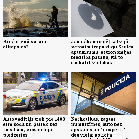
Kurā dienā vasara
Jau nākamnedēļ Latvijā
atkāpsies?
vērosim iespaidīgu Saules
aptumsumu; astronomijas
biedrība pasaka, kā to
saskatīt vislabāk
Autovadītājs tiek pie 1400
Narkotikas, zagtas
eiro soda un paliek bez
numurzīmes, auto bez
tiesībām; viņš nebija
apskates un "nosperta"
piedzēries
degviela; policija