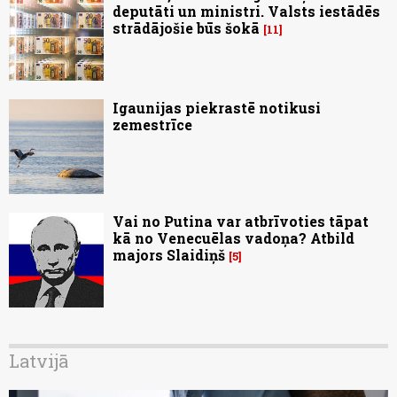
deputāti un ministri. Valsts iestādēs
strādājošie būs šokā
11
Igaunijas piekrastē notikusi
zemestrīce
Vai no Putina var atbrīvoties tāpat
kā no Venecuēlas vadoņa? Atbild
majors Slaidiņš
5
Latvijā