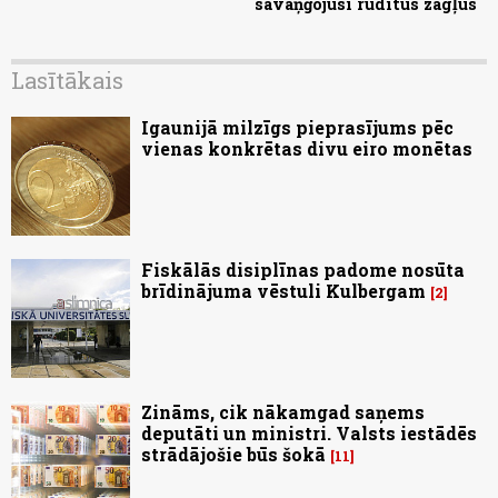
savaņģojusi rūdītus zagļus
Lasītākais
Igaunijā milzīgs pieprasījums pēc
vienas konkrētas divu eiro monētas
Fiskālās disiplīnas padome nosūta
brīdinājuma vēstuli Kulbergam
2
Zināms, cik nākamgad saņems
deputāti un ministri. Valsts iestādēs
strādājošie būs šokā
11