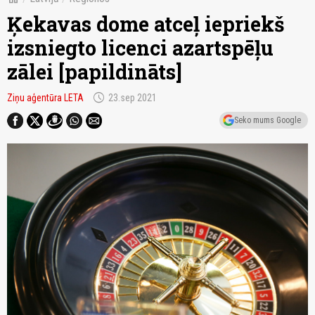
Ķekavas dome atceļ iepriekš
izsniegto licenci azartspēļu
zālei [papildināts]
schedule
Ziņu aģentūra LETA
23.sep 2021
Seko mums Google