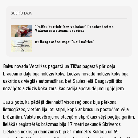
ŠOBRĪD LASA
"Paliku burtiski bez valodas!" Pensionārei no
Vidzemes neticami paveicas
Kulbergs atdos Rīgai "Rail Baltica"
Balvu novada Vectilžas pagastā un Tilžas pagastā pār ceļa
braucamo daļu bija nolūzis koks, Ludzas novadā nolūzis koks bija
uzkritis uz vieglās automašīnas, bet Saules ielā Daugavpilī tika
nozāģēts aizlūzis koka zars, kas radīja apdraudējumu gājējiem.
Jau ziņots, ka pēdējā diennaktī visos reģionos bija pērkona
lietusgāzes, vietām lija ļoti stipri, kopā ar krusu un postošām vēja
brāzmām. Valsts novērojumu stacijām stiprākais vējš pagāja garām,
lielākās reģistrētās brāzmas bija 17 metri sekundē Skrīveros.
Lielākais nokrišņu daudzums bija 51 milimetrs Kuldīgā un 59