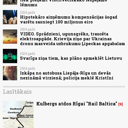
lēmumu
2024.gads
Hipotekāro aizņēmumu kompensācijas šogad
varētu sasniegt 100 miljonus eiro
2024.gads
VIDEO. Sprādzieni, ugunsgrēks, traucēta
elektroapgāde. Krievija ziņo par Ukrainas
dronu masveida uzbrukumu Ļipeckas apgabalam
2024.gads
Svarīga ziņa tiem, kas plāno apmeklēt Lietuvu
2024.gads
Izkāpa no autobusa Liepāja-Rīga un devās
nezināmā virzienā; policija meklē Kristīni
Lasītākais
Kulbergs atdos Rīgai "Rail Baltica"
9