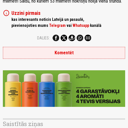
milimetri Saldū, no kuriem 53 milimetri nokrišņu nolija vienā stundā.
info
Uzzini pirmais
kas interesants noticis Latvijā un pasaulē,
pievienojoties mums
Telegram
vai
Whatsapp
kanālā
DALIES:
Komentēt
Saistītās ziņas