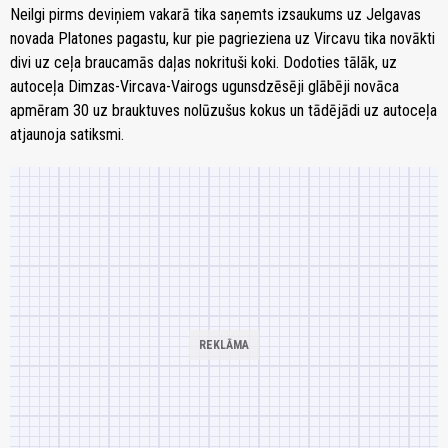
Neilgi pirms deviņiem vakarā tika saņemts izsaukums uz Jelgavas
novada Platones pagastu, kur pie pagrieziena uz Vircavu tika novākti
divi uz ceļa braucamās daļas nokrituši koki. Dodoties tālāk, uz
autoceļa Dimzas-Vircava-Vairogs ugunsdzēsēji glābēji novāca
apmēram 30 uz brauktuves nolūzušus kokus un tādējādi uz autoceļa
atjaunoja satiksmi.