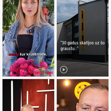
"30 gadus skatījos uz šo
graustu..."
play_circle
volume_mute
SKATĪT VIDEO