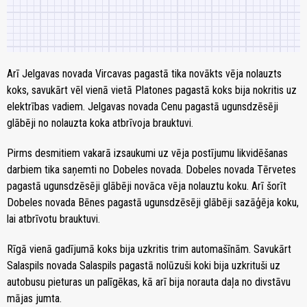
Arī Jelgavas novada Vircavas pagastā tika novākts vēja nolauzts
koks, savukārt vēl vienā vietā Platones pagastā koks bija nokritis uz
elektrības vadiem. Jelgavas novada Cenu pagastā ugunsdzēsēji
glābēji no nolauzta koka atbrīvoja brauktuvi.
Pirms desmitiem vakarā izsaukumi uz vēja postījumu likvidēšanas
darbiem tika saņemti no Dobeles novada. Dobeles novada Tērvetes
pagastā ugunsdzēsēji glābēji novāca vēja nolauztu koku. Arī šorīt
Dobeles novada Bēnes pagastā ugunsdzēsēji glābēji sazāģēja koku,
lai atbrīvotu brauktuvi.
Rīgā vienā gadījumā koks bija uzkritis trim automašīnām. Savukārt
Salaspils novada Salaspils pagastā nolūzuši koki bija uzkrituši uz
autobusu pieturas un palīgēkas, kā arī bija norauta daļa no divstāvu
mājas jumta.