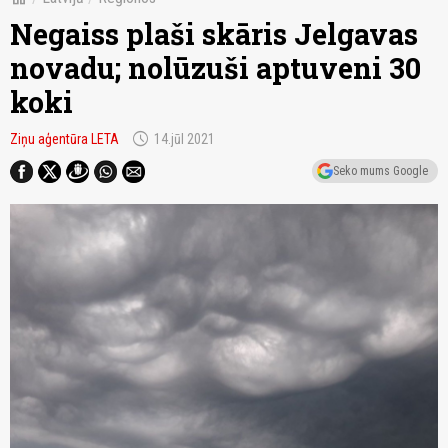
Negaiss plaši skāris Jelgavas
novadu; nolūzuši aptuveni 30
koki
schedule
Ziņu aģentūra LETA
14.jūl 2021
Seko mums Google