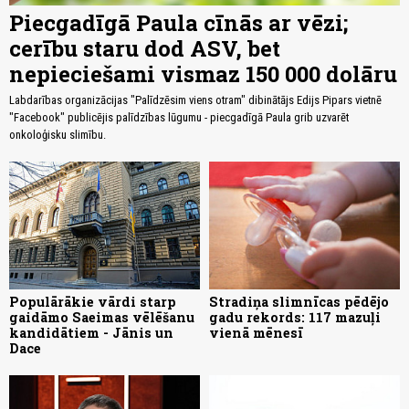
Piecgadīgā Paula cīnās ar vēzi;
cerību staru dod ASV, bet
nepieciešami vismaz 150 000 dolāru
Labdarības organizācijas "Palīdzēsim viens otram" dibinātājs Edijs Pipars vietnē
"Facebook" publicējis palīdzības lūgumu - piecgadīgā Paula grib uzvarēt
onkoloģisku slimību.
Populārākie vārdi starp
Stradiņa slimnīcas pēdējo
gaidāmo Saeimas vēlēšanu
gadu rekords: 117 mazuļi
kandidātiem - Jānis un
vienā mēnesī
Dace