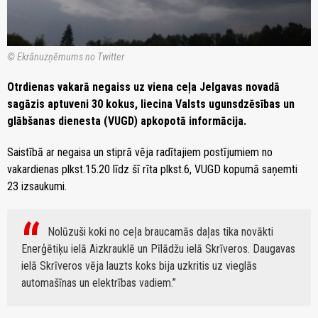
© Ekrānuzņēmums no Twitter
Otrdienas vakarā negaiss uz viena ceļa Jelgavas novadā
sagāzis aptuveni 30 kokus, liecina Valsts ugunsdzēsības un
glābšanas dienesta (VUGD) apkopotā informācija.
Saistībā ar negaisa un stiprā vēja radītajiem postījumiem no
vakardienas plkst.15.20 līdz šī rīta plkst.6, VUGD kopumā saņemti
23 izsaukumi.
Nolūzuši koki no ceļa braucamās daļas tika novākti
Enerģētiķu ielā Aizkrauklē un Pīlādžu ielā Skrīveros. Daugavas
ielā Skrīveros vēja lauzts koks bija uzkritis uz vieglās
automašīnas un elektrības vadiem.