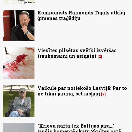
Komponists Raimonds Tiguls atklāj
ģimenes traģēdiju
Viesītes pilsētas svētki izvēršas
trauksmaini un asiņaini
2
Vaikule par notiekošo Latvijā: Par to
ne tikai jārunā, bet jābļauj
7
"Krievu nafta tek Baltijas jūrā..."
ļaudis komentē skatu Skultes ostā