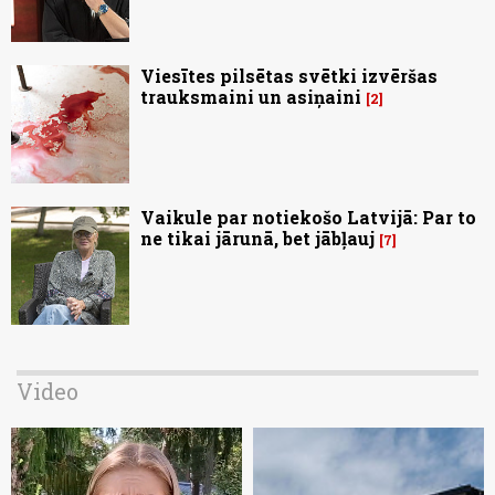
Viesītes pilsētas svētki izvēršas
trauksmaini un asiņaini
2
Vaikule par notiekošo Latvijā: Par to
ne tikai jārunā, bet jābļauj
7
Video