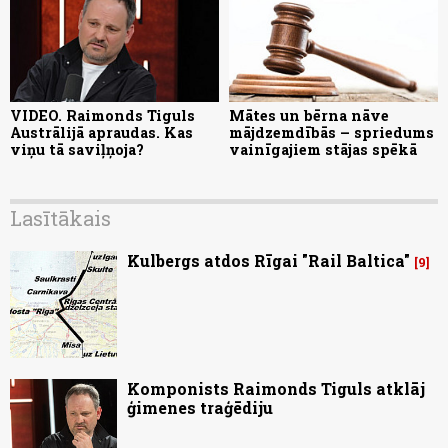
VIDEO. Raimonds Tiguls
Mātes un bērna nāve
Austrālijā apraudas. Kas
mājdzemdībās – spriedums
viņu tā saviļņoja?
vainīgajiem stājas spēkā
Lasītākais
Kulbergs atdos Rīgai "Rail Baltica"
9
Komponists Raimonds Tiguls atklāj
ģimenes traģēdiju