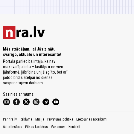
Mēs strādājam, lai Jūs zinātu
svarīgo, aktuālo un interesanto!
Portāla pārliecība ir tajā, ka nav
mazsvarīgu lietu – lasītājs ir ne vien
jāinformē, jābrīdina un jāizglīto, bet arī
jādod brīdis atelpai no dienas
saspringtajiem darbiem.
Sazinies ar mums:
Par nra.lv
Reklāma
Misija
Privātuma politika
Lietošanas noteikumi
Autortiesības
Ētikas kodekss
Vakances
Kontakti