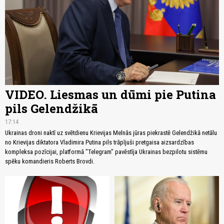
VIDEO. Liesmas un dūmi pie Putina
pils Gelendžikā
17:14
Ukrainas droni naktī uz svētdienu Krievijas Melnās jūras piekrastē Gelendžikā netālu
no Krievijas diktatora Vladimira Putina pils trāpījuši pretgaisa aizsardzības
kompleksa pozīcijai, platformā "Telegram" pavēstīja Ukrainas bezpilotu sistēmu
spēku komandieris Roberts Brovdi.