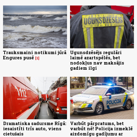
Trauksmaini notikumi jūrā
Ugunsdzēsējs regulāri
Engures pusē
laimē azartspēlēs, bet
1
nodokļus nav maksājis
gadiem ilgi
Dramatiska sadursme Rīgā:
Varbūt pārpratums, bet
iesaistīti trīs auto, viens
varbūt nē! Policija izmeklē
cietušais
aizdomīgu gadījumu ar