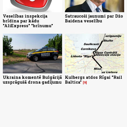
Veselības inspekcija
Satraucoši jaunumi par Džo
brīdina par kādu
Baidena veselību
"AliExpress" "brīnumu"
Ukraina komentē Bulgārijā
Kulbergs atdos Rīgai "Rail
uzsprāgušā drona gadījumu
Baltica"
9