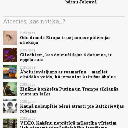
bērnu Jelgavā
Atceries, kas notika...?
2025.gads
Odu draudi: Eiropa ir uz jaunas epidēmijas
sliekšņa
2025.gads
Cilvēkiem, kas dzimuši šajos 4 datumos, ir
eņģeļa aura
2025.gads
Ābolu ievārījums ar rozmarīnu – mazliet
citādāks veids, kā izmantot kritušos ābolus
2025.gads
Zināma konkrēta Putina un Trampa tikšanās
vieta un laiks
2023.gads
Kauņā nolaupītie bērni atrasti pie Baltkrievijas
robežas
2025.gads
VIDEO. Kaķēnu neprātīgā mīlestība vīrietim
liek pieņemt viscilvēciskāko iespējamo