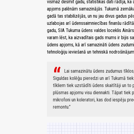
vismaz desmit gadu, statistikas dati rādīja, k
apjoms palēnām samazinājās. Tukumā zemākais
gadā tas stabilizējās, un nu jau divus gadus 
uzlabojas arī ūdenssaimniecības finanšu rādītā
gadu, SIA Tukuma ūdens valdes loceklis Ainārs 
varam lēst, ka aizvadītais gads mums ir bijis 
ūdens apjoms, kā arī samazināti ūdens zudumi 
tehnoloģiju ieviešanā un tehniskā nodrošinājum
Lai samazinātu ūdens zudumus tīklos
Siguldas kolēģu pieredzi un arī Tukumā tie
tīkliem tiek uzstādīti ūdens skaitītāji un 
plūsmas apjomu visu diennakti. Tāpat tiek 
mikrofoni un koleratori, kas dod iespēju pr
remontu.