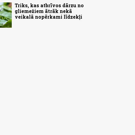
Triks, kas atbrīvos dārzu no
gliemežiem ātrāk nekā
veikalā nopērkami līdzekļi