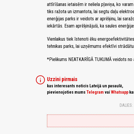
attīrīšanas ietaisēm ir neliela pļaviņa, ko var
tiks ražota un izmantota, lai segtu daļu elektr
enerģijas parks ir veidots ar aprēķinu, lai sara
iekārtās. Esam aprēķinājuši, ka saules enerģij
Vienlaikus tiek īstenoti ēku energoefektivitāte
tehnikas parks, lai uzņēmums efektīvi strādātu
*Pielikums NEATKARĪGĀ TUKUMĀ veidots no 
info
Uzzini pirmais
kas interesants noticis Latvijā un pasaulē,
pievienojoties mums
Telegram
vai
Whatsapp
ka
DALIES: