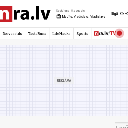
Sestdiena, 8.augusts
+
Rīgā
redeem
Mudīte, Vladislava, Vladislavs
Dzīvesstils
TautaRunā
LifeHacks
Sports