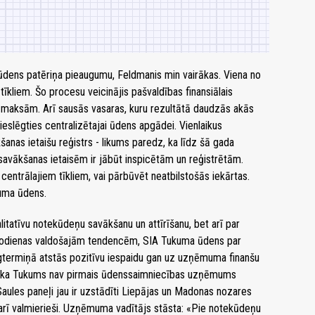
ūdens patēriņa pieaugumu, Feldmanis min vairākas. Viena no
īkliem. Šo procesu veicinājis pašvaldības finansiālais
zmaksām. Arī sausās vasaras, kuru rezultātā daudzās akās
ieslēgties centralizētajai ūdens apgādei. Vienlaikus
anas ietaišu reģistrs - likums paredz, ka līdz šā gada
vākšanas ietaisēm ir jābūt inspicētām un reģistrētām.
centrālajiem tīkliem, vai pārbūvēt neatbilstošās iekārtas.
kuma ūdens.
litatīvu notekūdeņu savākšanu un attīrīšanu, bet arī par
ši šodienas valdošajām tendencēm, SIA Tukuma ūdens par
ilgtermiņā atstās pozitīvu iespaidu gan uz uzņēmuma finanšu
ic, ka Tukums nav pirmais ūdenssaimniecības uzņēmums
 Saules paneļi jau ir uzstādīti Liepājas un Madonas nozares
 arī valmierieši. Uzņēmuma vadītājs stāsta: «Pie notekūdeņu