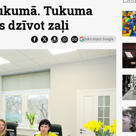
Las
Tukumā. Tukuma
 dzīvot zaļi
Seko mums Google