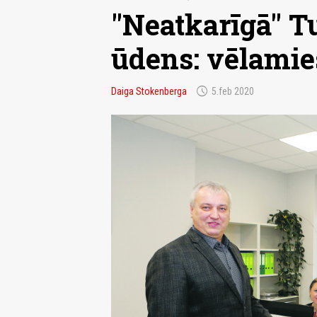
"Neatkarīgā" 
ūdens: vēlamies
schedule
Daiga Stokenberga
5.feb 2020