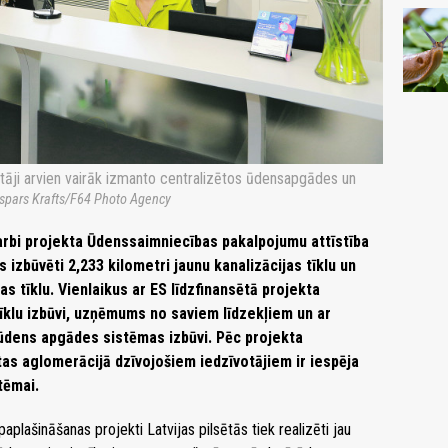
āji arvien vairāk izmanto centralizētos ūdensapgādes un
spars Krafts/F64 Photo Agency
darbi projekta Ūdenssaimniecības pakalpojumu attīstība
 izbūvēti 2,233 kilometri jaunu kanalizācijas tīklu un
as tīklu. Vienlaikus ar ES līdzfinansētā projekta
 tīklu izbūvi, uzņēmums no saviem līdzekļiem un ar
 ūdens apgādes sistēmas izbūvi. Pēc projekta
as aglomerācijā dzīvojošiem iedzīvotājiem ir iespēja
tēmai.
plašināšanas projekti Latvijas pilsētās tiek realizēti jau