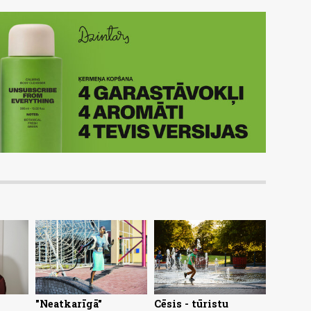
"Neatkarīgā"
Cēsis - tūristu