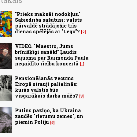
ītākais
"Prieks maksāt nodokļus."
Sabiedrība sašutusi: valsts
pārvaldē strādājošie trīs
dienas spēlējās ar "Lego"?
2
VIDEO. "Maestro, Jums
brīnišķīgi sanāk!" Ļaudis
sajūsmā par Raimonda Paula
negaidīto rīcību koncertā
1
Pensionēšanās vecums
Eiropā strauji palielinās:
kurās valstīs būs
visgarākais darba mūžs?
3
Putins paziņo, ka Ukraina
zaudēs "rietumu zemes", un
piemin Poliju
5