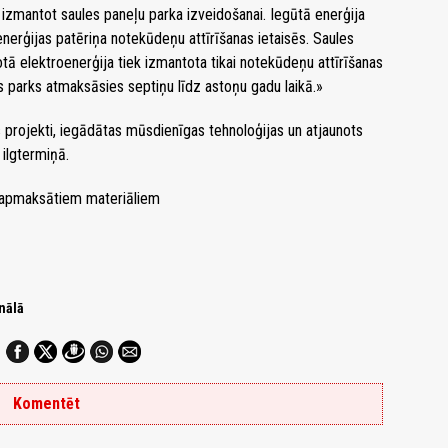
am izmantot saules paneļu parka izveidošanai. Iegūtā enerģija
oenerģijas patēriņa notekūdeņu attīrīšanas ietaisēs. Saules
žotā elektroenerģija tiek izmantota tikai notekūdeņu attīrīšanas
as parks atmaksāsies septiņu līdz astoņu gadu laikā.»
s projekti, iegādātas mūsdienīgas tehnoloģijas un atjaunots
 ilgtermiņā.
apmaksātiem materiāliem
nālā
Komentēt