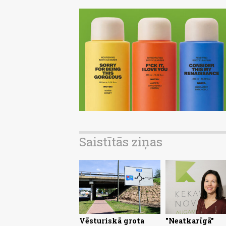
Saistītās ziņas
Vēsturiskā grota
"Neatkarīgā"