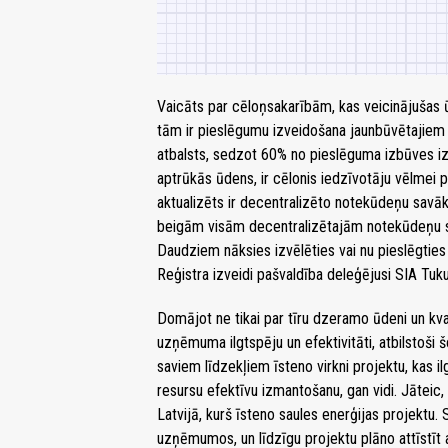
Vaicāts par cēloņsakarībām, kas veicinājušas 
tām ir pieslēgumu izveidošana jaunbūvētajiem t
atbalsts, sedzot 60% no pieslēguma izbūves i
aptrūkās ūdens, ir cēlonis iedzīvotāju vēlmei p
aktualizēts ir decentralizēto notekūdeņu savākš
beigām visām decentralizētajām notekūdeņu sa
Daudziem nāksies izvēlēties vai nu pieslēgties 
Reģistra izveidi pašvaldība deleģējusi SIA Tu
Domājot ne tikai par tīru dzeramo ūdeni un kva
uzņēmuma ilgtspēju un efektivitāti, atbilsto
saviem līdzekļiem īsteno virkni projektu, kas 
resursu efektīvu izmantošanu, gan vidi. Jāte
Latvijā, kurš īsteno saules enerģijas projektu.
uzņēmumos, un līdzīgu projektu plāno attīstīt