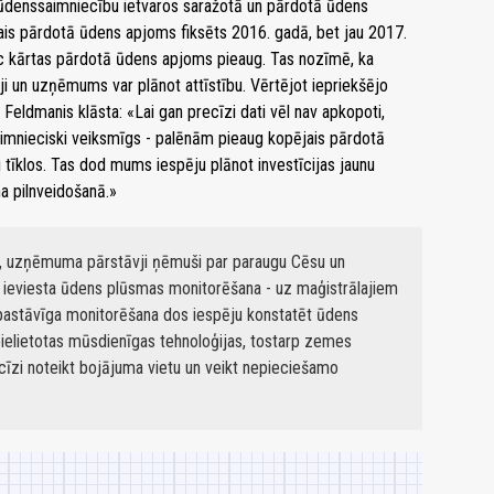
a ūdenssaimniecību ietvaros saražotā un pārdotā ūdens
 pārdotā ūdens apjoms fiksēts 2016. gadā, bet jau 2017.
pēc kārtas pārdotā ūdens apjoms pieaug. Tas nozīmē, ka
ji un uzņēmums var plānot attīstību. Vērtējot iepriekšējo
Feldmanis klāsta: «Lai gan precīzi dati vēl nav apkopoti,
saimnieciski veiksmīgs - palēnām pieaug kopējais pārdotā
tīklos. Tas dod mums iespēju plānot investīcijas jaunu
a pilnveidošanā.»
, uzņēmuma pārstāvji ņēmuši par paraugu Cēsu un
k ieviesta ūdens plūsmas monitorēšana - uz maģistrālajiem
to pastāvīga monitorēšana dos iespēju konstatēt ūdens
pielietotas mūsdienīgas tehnoloģijas, tostarp zemes
ecīzi noteikt bojājuma vietu un veikt nepieciešamo