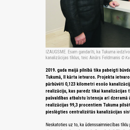
IZAUGSME. Esam gandarīti, ka Tukuma iedzīvot
kanalizācijas tīklus, teic Ainārs Feldmanis
© Ka
2019. gada maijā pilnībā tika pabeigti būv
Tukumā, II kārta ietvaros. Projekta ietvaros
pārbūvēti 0,123 kilometri esošo kanalizācij
realizāciju, kas paredz tikai kanalizācijas
pašvaldības atbalstu īstenoja arī dzeramā
realizācijas 99,3 procentiem Tukuma pilsēt
pieslēgties centralizētās kanalizācijas sis
Neskatoties uz to, ka ūdenssaimniecības tīklu pa