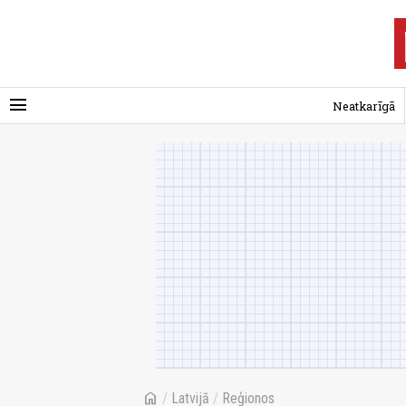
menu
Neatkarīgā
home
/
Latvijā
/
Reģionos