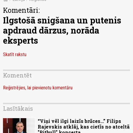
Komentāri:
Ilgstošā snigšana un putenis
apdraud dārzus, norāda
eksperts
Skatīt rakstu
Komentēt
Reģistrējies, lai pievienotu komentāru
Lasītākais
“Viņi vēl ilgi laizīs brūces...” Filips
Rajevskis atklāj, kas cietīs no atceltā
"Pitbull" koncerta