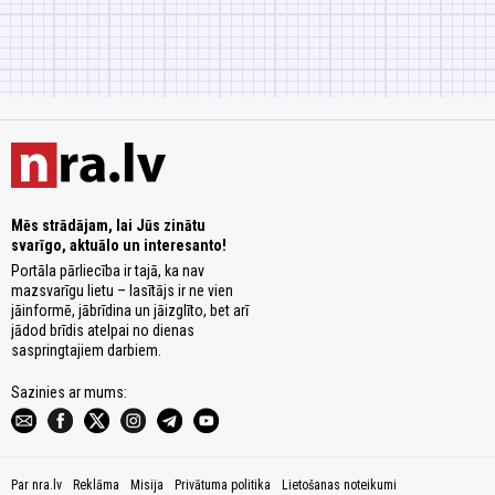
Mēs strādājam, lai Jūs zinātu
svarīgo, aktuālo un interesanto!
Portāla pārliecība ir tajā, ka nav
mazsvarīgu lietu – lasītājs ir ne vien
jāinformē, jābrīdina un jāizglīto, bet arī
jādod brīdis atelpai no dienas
saspringtajiem darbiem.
Sazinies ar mums:
Par nra.lv
Reklāma
Misija
Privātuma politika
Lietošanas noteikumi