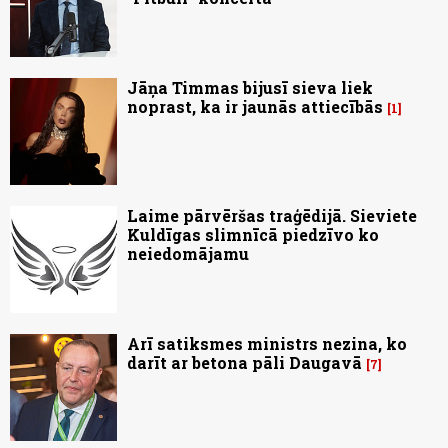
Jāņa Timmas bijusī sieva liek
noprast, ka ir jaunās attiecībās
1
Laime pārvēršas traģēdijā. Sieviete
Kuldīgas slimnīcā piedzīvo ko
neiedomājamu
Arī satiksmes ministrs nezina, ko
darīt ar betona pāli Daugavā
7