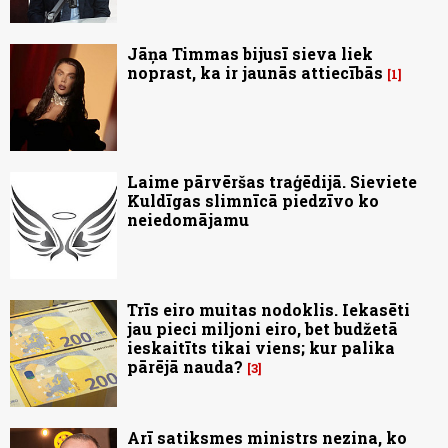
Jāņa Timmas bijusī sieva liek
noprast, ka ir jaunās attiecībās
1
Laime pārvēršas traģēdijā. Sieviete
Kuldīgas slimnīcā piedzīvo ko
neiedomājamu
Trīs eiro muitas nodoklis. Iekasēti
jau pieci miljoni eiro, bet budžetā
ieskaitīts tikai viens; kur palika
pārējā nauda?
3
Arī satiksmes ministrs nezina, ko