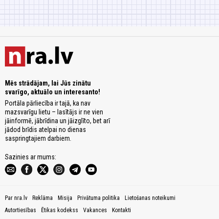
Mēs strādājam, lai Jūs zinātu
svarīgo, aktuālo un interesanto!
Portāla pārliecība ir tajā, ka nav
mazsvarīgu lietu – lasītājs ir ne vien
jāinformē, jābrīdina un jāizglīto, bet arī
jādod brīdis atelpai no dienas
saspringtajiem darbiem.
Sazinies ar mums:
Par nra.lv
Reklāma
Misija
Privātuma politika
Lietošanas noteikumi
Autortiesības
Ētikas kodekss
Vakances
Kontakti