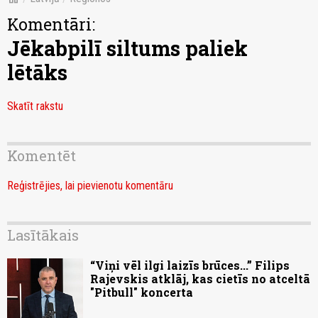
Komentāri:
Jēkabpilī siltums paliek
lētāks
Skatīt rakstu
Komentēt
Reģistrējies, lai pievienotu komentāru
Lasītākais
“Viņi vēl ilgi laizīs brūces...” Filips
Rajevskis atklāj, kas cietīs no atceltā
"Pitbull" koncerta