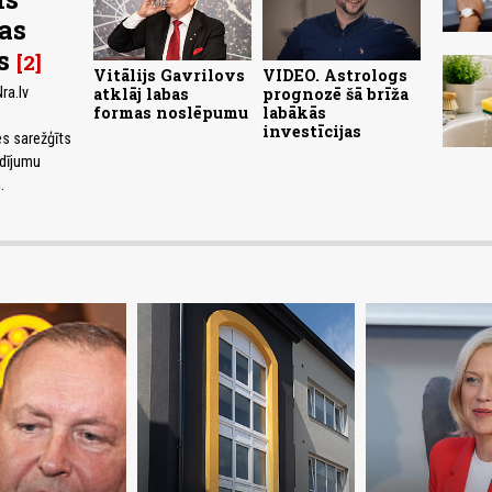
jas
s
2
Vitālijs Gavrilovs
VIDEO. Astrologs
ra.lv
atklāj labas
prognozē šā brīža
formas noslēpumu
labākās
investīcijas
es sarežģīts
udījumu
.