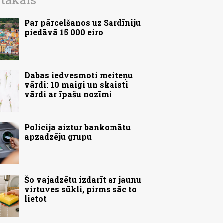
ītākais
Par pārcelšanos uz Sardīniju
piedāvā 15 000 eiro
Dabas iedvesmoti meiteņu
vārdi: 10 maigi un skaisti
vārdi ar īpašu nozīmi
Policija aiztur bankomātu
apzadzēju grupu
Šo vajadzētu izdarīt ar jaunu
virtuves sūkli, pirms sāc to
lietot