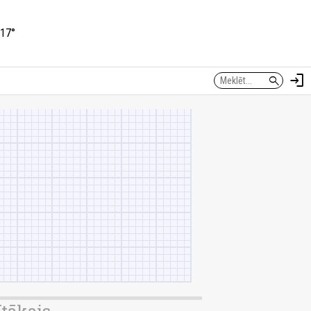
17°
login
search