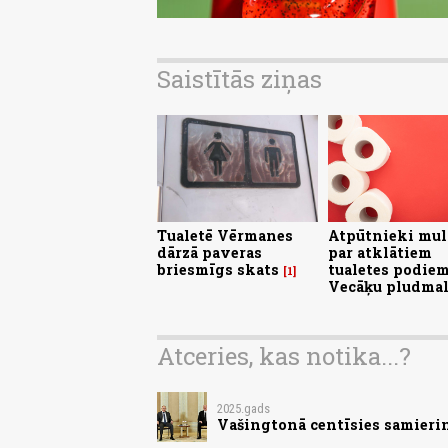
Saistītās ziņas
Tualetē Vērmanes
Atpūtnieki mul
dārzā paveras
par atklātiem
briesmīgs skats
tualetes podie
1
Vecāķu pludma
Atceries, kas notika...?
2025.gads
Vašingtonā centīsies samieri