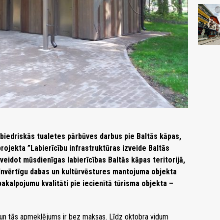
abiedriskās tualetes pārbūves darbus pie Baltās kāpas,
projekta ”Labierīcību infrastruktūras izveide Baltās
izveidot mūsdienīgas labierīcības Baltās kāpas teritorijā,
ilnvērtīgu dabas un kultūrvēstures mantojuma objekta
pakalpojumu kvalitāti pie iecienītā tūrisma objekta –
 un tās apmeklējums ir bez maksas. Līdz oktobra vidum