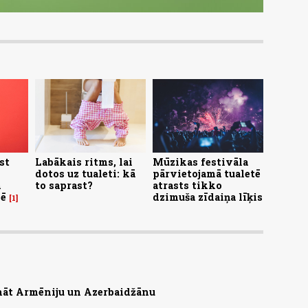
st
Labākais ritms, lai
Mūzikas festivāla
dotos uz tualeti: kā
pārvietojamā tualetē
m
to saprast?
atrasts tikko
lē
dzimuša zīdaiņa līķis
1
nāt Armēniju un Azerbaidžānu