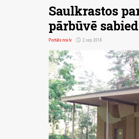
Saulkrastos par
pārbūvē sabiedr
schedule
Portāls nra.lv
2.sep 2018