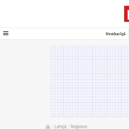
menu
Neatkarīgā
home
/
Latvijā
/
Reģionos