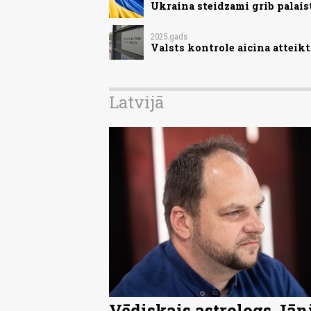
Ukraina steidzami grib palai
2025.gads
Valsts kontrole aicina atteik
Latvijā
Vēdiskais astrologs Jān