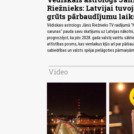
Riežnieks: Latvijai tuvo
grūts pārbaudījumu laik
Vēdiskais astrologs Jānis Riežnieks TV raidījumā "N
sarunas" pauda savu skatījumu uz Latvijas nākotni,
prognozējot, ka pēc 2028. gada valstij varētu sākti
attīstības posms, kas vienlaikus kļūs arī par pārba
sabiedrības un valsts spējai pielāgoties pārmaiņām
Video