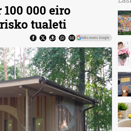
Las
 100 000 eiro
isko tualeti
Seko mums Google