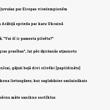
 kļuvušas par Eiropas vicečempionēm
a Arābijā sprieda par karu Ukrainā
; "Vai šī ir pamesta pilsēta?"
ras prasības”, lai pēc šķiršanās atjaunotu
nīcai, gājuši bojā divi cilvēki [papildināts]
ona lietusgāzes; kur saglabāsies saulainākais
 bērnu māte sanikno soctīklus