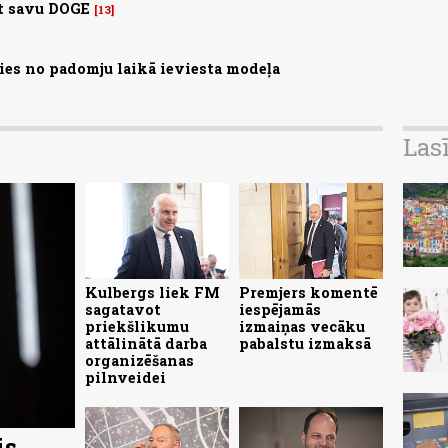
st savu DOGE
13
ties no padomju laikā ieviesta modeļa
Las
Kulbergs liek FM
Premjers komentē
sagatavot
iespējamās
priekšlikumu
izmaiņas vecāku
attālinātā darba
pabalstu izmaksā
organizēšanas
pilnveidei
is