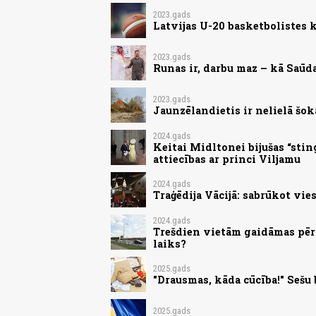
2023.gads
Latvijas U-20 basketbolistes
2023.gads
Runas ir, darbu maz – kā Saūd
2023.gads
Jaunzēlandietis ir nelielā šokā
2024.gads
Keitai Midltonei bijušas “sting
attiecības ar princi Viljamu
2024.gads
Traģēdija Vācijā: sabrūkot vies
2024.gads
Trešdien vietām gaidāmas pērk
laiks?
2025.gads
"Drausmas, kāda cūcība!" Sešu
2025.gads