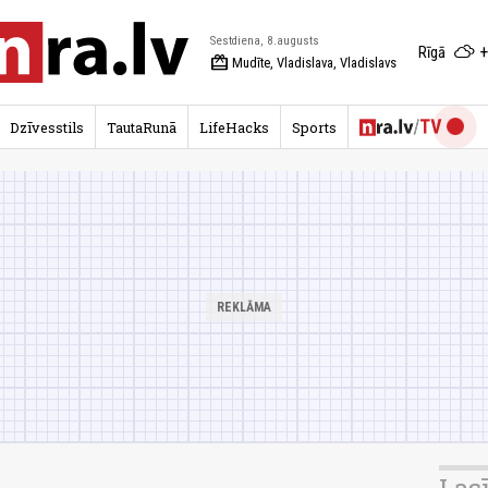
Sestdiena, 8.augusts
+
Rīgā
redeem
Mudīte, Vladislava, Vladislavs
Dzīvesstils
TautaRunā
LifeHacks
Sports