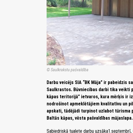
© Saulkrakstu pašvaldība
Darbu veicējs SIA “BK Māja” ir pabeidzis s
Saulkrastos. Būvniecības darbi tika veikti 
kāpas teritorijā” ietvaros, kura mērķis ir 
nodrošinot apmeklētājiem kvalitatīvu un p
apskati, tādējādi turpinot uzlabot tūrisma 
Baltās kāpas, vēsta pašvaldības mājaslapa.
Sabiedriskā tualete darbu uzsāka1.septembrī,