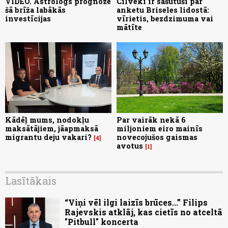
VIDEO. Astrologs prognozē
Cilvēki ir sašutuši par
šā brīža labākās
anketu Briseles lidostā:
investīcijas
vīrietis, bezdzimuma vai
mātīte
Kādēļ mums, nodokļu
Par vairāk nekā 6
maksātājiem, jāapmaksā
miljoniem eiro mainīs
migrantu deju vakari?
novecojušos gaismas
4
avotus
1
Lasītākais
“Viņi vēl ilgi laizīs brūces...” Filips
Rajevskis atklāj, kas cietīs no atceltā
"Pitbull" koncerta