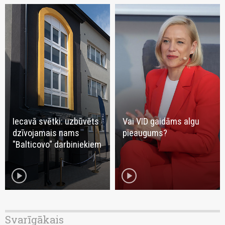
Iecavā svētki: uzbūvēts
Vai VID gaidāms algu
dzīvojamais nams
pieaugums?
"Balticovo" darbiniekiem
play_circle
play_circle
Svarīgākais