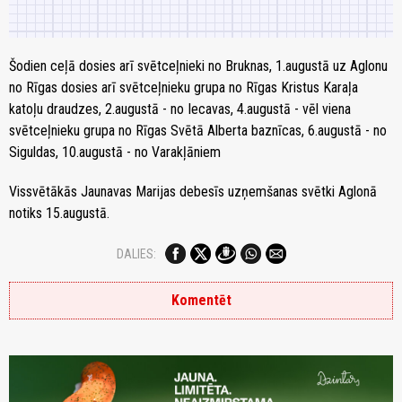
Šodien ceļā dosies arī svētceļnieki no Bruknas, 1.augustā uz Aglonu
no Rīgas dosies arī svētceļnieku grupa no Rīgas Kristus Karaļa
katoļu draudzes, 2.augustā - no Iecavas, 4.augustā - vēl viena
svētceļnieku grupa no Rīgas Svētā Alberta baznīcas, 6.augustā - no
Siguldas, 10.augustā - no Varakļāniem
Vissvētākās Jaunavas Marijas debesīs uzņemšanas svētki Aglonā
notiks 15.augustā.
DALIES:
Komentēt