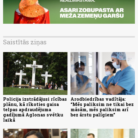
Saistītās ziņas
Policija izstrādājusi rīcības
Arodbiedrības vadītāja:
plānu, kā rīkoties gaisa
“Mēs paliksim ne tikai bez
telpas apdraudējuma
māsām, mēs paliksim arī
gadījumā Aglonas svētku
bez ārstu palīgiem”
laikā