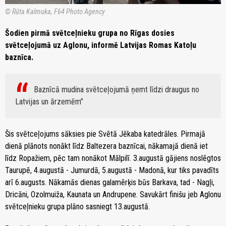
© Rūta Kalmuka, F64 Photo Agency
Šodien pirmā svētceļnieku grupa no Rīgas dosies
svētceļojumā uz Aglonu, informē Latvijas Romas Katoļu
baznīca.
Baznīcā mudina svētceļojumā ņemt līdzi draugus no
Latvijas un ārzemēm
Šis svētceļojums sāksies pie Svētā Jēkaba katedrāles. Pirmajā
dienā plānots nonākt līdz Baltezera baznīcai, nākamajā dienā iet
līdz Ropažiem, pēc tam nonākot Mālpilī. 3.augustā gājiens noslēgtos
Taurupē, 4.augustā - Jumurdā, 5.augustā - Madonā, kur tiks pavadīts
arī 6.augusts. Nākamās dienas galamērķis būs Barkava, tad - Nagļi,
Dricāni, Ozolmuiža, Kaunata un Andrupene. Savukārt finišu jeb Aglonu
svētceļnieku grupa plāno sasniegt 13.augustā.