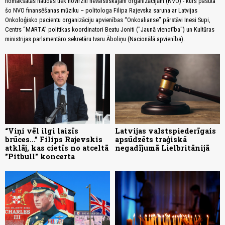
nomaksātās naudas tiek novirzīti nevalstiskajām organizācijām (NVO) - kurš pasūta
šo NVO finansēšanas mūziku – politologa Filipa Rajevska saruna ar Latvijas
Onkoloģisko pacientu organizāciju apvienības “Onkoalianse” pārstāvi Inesi Supi,
Centrs “MARTA” politikas koordinatori Beatu Joniti ("Jaunā vienotība") un Kultūras
ministrijas parlamentāro sekretāru Ivaru Āboliņu (Nacionālā apvienība).
“Viņi vēl ilgi laizīs
Latvijas valstspiederīgais
brūces...” Filips Rajevskis
apsūdzēts traģiskā
atklāj, kas cietīs no atceltā
negadījumā Lielbritānijā
"Pitbull" koncerta