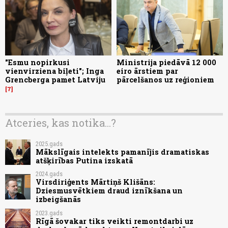
"Esmu nopirkusi
Ministrija piedāvā 12 000
vienvirziena biļeti"; Inga
eiro ārstiem par
Grencberga pamet Latviju
pārcelšanos uz reģioniem
7
Atceries, kas notika...?
2025.gads
Mākslīgais intelekts pamanījis dramatiskas
atšķirības Putina izskatā
2024.gads
Virsdiriģents Mārtiņš Klišāns:
Dziesmusvētkiem draud iznīkšana un
izbeigšanās
2023.gads
Rīgā šovakar tiks veikti remontdarbi uz