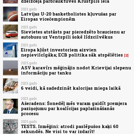
dzelzceļa pārbrauktuves Krustpils ielā
2023.gads
Latvijas U-20 basketbolistes kļuvušas par
Eiropas vicečempionēm
2023.gads
Sievietes atstāsts par pieredzēto braucienu ar
autobusu uz Ventspili šokē līdzcilvēkus
2023.gads
Eiropa kļūst investoriem aizvien
nepievilcīgāka; ECB politika sāk atspēlēties
2
2025.gads
ASV karavīrs mēģinājis nodot Krievijai slepenu
informāciju par tanku
2023.gads
6 veidi, kā sadedzināt kalorijas miega laikā
2023.gads
Ašeradens: Šonedēļ mēs varam gaidīt premjera
paziņojumu par koalīcijas paplašināšanās
procesu
2025.gads
TESTS. Izmēģini: atrodi paslēpušos kaķi 60
sekundēs. Ne visi to var izdarīt!