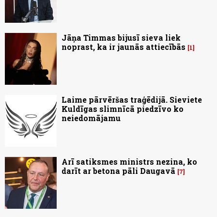
Jāņa Timmas bijusī sieva liek
noprast, ka ir jaunās attiecībās
1
Laime pārvēršas traģēdijā. Sieviete
Kuldīgas slimnīcā piedzīvo ko
neiedomājamu
Arī satiksmes ministrs nezina, ko
darīt ar betona pāli Daugavā
7