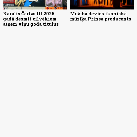
Karalis Čārlzs III 2026.
Mūžībā devies ikoniskā
gadā desmit cilvēkiem
mūziķa Prinsa producents
atņem viņu goda titulus