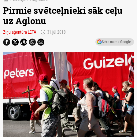
Pirmie svētceļnieki sāk ceļu
uz Aglonu
schedule
Ziņu aģentūra LETA
31.jūl 2018
Seko mums Google