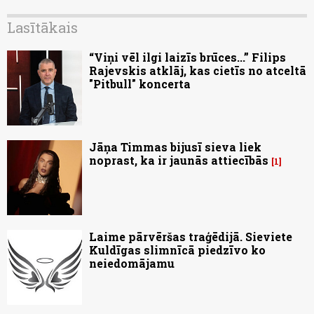
Lasītākais
“Viņi vēl ilgi laizīs brūces...” Filips
Rajevskis atklāj, kas cietīs no atceltā
"Pitbull" koncerta
Jāņa Timmas bijusī sieva liek
noprast, ka ir jaunās attiecībās
1
Laime pārvēršas traģēdijā. Sieviete
Kuldīgas slimnīcā piedzīvo ko
neiedomājamu