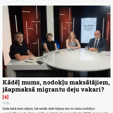
Kādēļ mums, nodokļu maksātājiem,
jāapmaksā migrantu deju vakari?
4
15:05
Gada laikā nevis miljoni, bet vairāki simti miljonu eiro no mūsu nodokļos