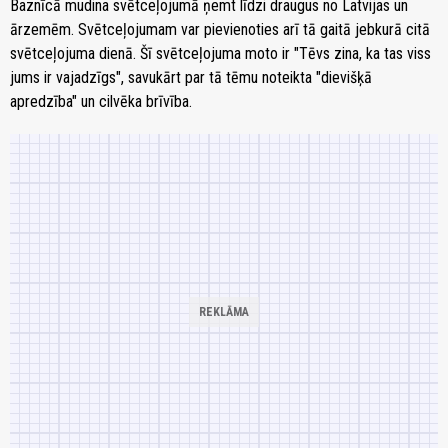
Baznīcā mudina svētceļojumā ņemt līdzi draugus no Latvijas un
ārzemēm. Svētceļojumam var pievienoties arī tā gaitā jebkurā citā
svētceļojuma dienā. Šī svētceļojuma moto ir "Tēvs zina, ka tas viss
jums ir vajadzīgs", savukārt par tā tēmu noteikta "dievišķā
apredzība" un cilvēka brīvība.