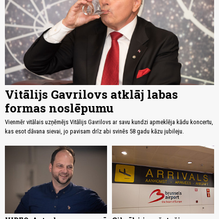
Vitālijs Gavrilovs atklāj labas
formas noslēpumu
Vienmēr vitālais uzņēmējs Vitālijs Gavrilovs ar savu kundzi apmeklēja kādu koncertu,
kas esot dāvana sievai, jo pavisam drīz abi svinēs 58 gadu kāzu jubileju.