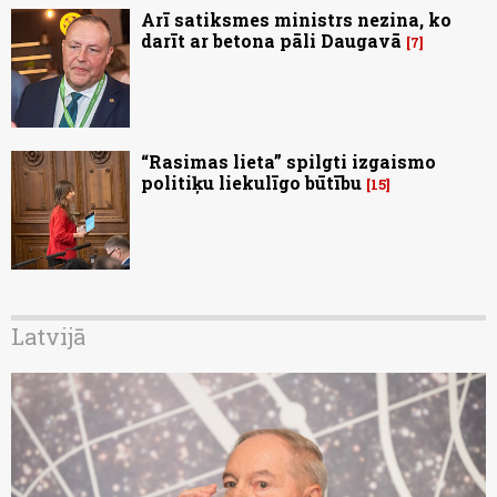
Arī satiksmes ministrs nezina, ko
darīt ar betona pāli Daugavā
7
“Rasimas lieta” spilgti izgaismo
politiķu liekulīgo būtību
15
Latvijā