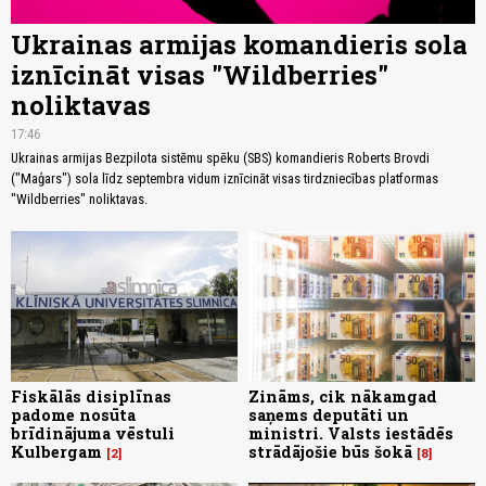
Ukrainas armijas komandieris sola
iznīcināt visas "Wildberries"
noliktavas
17:46
Ukrainas armijas Bezpilota sistēmu spēku (SBS) komandieris Roberts Brovdi
("Maģars") sola līdz septembra vidum iznīcināt visas tirdzniecības platformas
"Wildberries" noliktavas.
Fiskālās disiplīnas
Zināms, cik nākamgad
padome nosūta
saņems deputāti un
brīdinājuma vēstuli
ministri. Valsts iestādēs
Kulbergam
strādājošie būs šokā
2
8