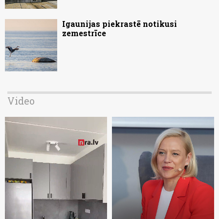
Igaunijas piekrastē notikusi
zemestrīce
Video