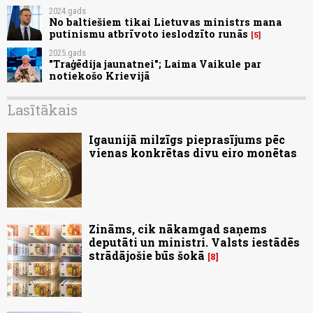
2024.gads
No baltiešiem tikai Lietuvas ministrs mana
putinismu atbrīvoto ieslodzīto runās
5
2025.gads
"Traģēdija jaunatnei"; Laima Vaikule par
notiekošo Krievijā
Lasītākais
Igaunijā milzīgs pieprasījums pēc
vienas konkrētas divu eiro monētas
Zināms, cik nākamgad saņems
deputāti un ministri. Valsts iestādēs
strādājošie būs šokā
8