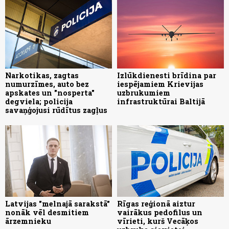
Narkotikas, zagtas
Izlūkdienesti brīdina par
numurzīmes, auto bez
iespējamiem Krievijas
apskates un "nosperta"
uzbrukumiem
degviela; policija
infrastruktūrai Baltijā
savaņģojusi rūdītus zagļus
Latvijas "melnajā sarakstā"
Rīgas reģionā aiztur
nonāk vēl desmitiem
vairākus pedofilus un
ārzemnieku
vīrieti, kurš Vecāķos