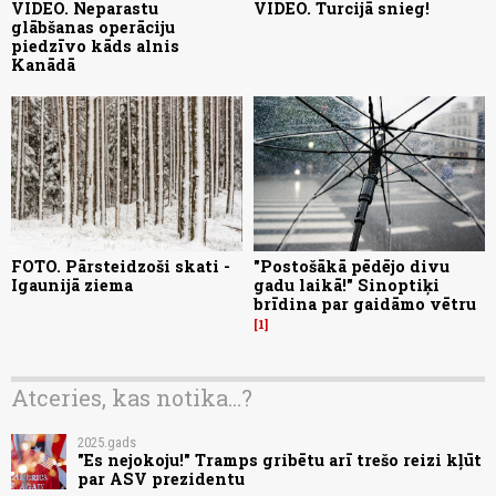
VIDEO. Neparastu
VIDEO. Turcijā snieg!
glābšanas operāciju
piedzīvo kāds alnis
Kanādā
FOTO. Pārsteidzoši skati -
"Postošākā pēdējo divu
Igaunijā ziema
gadu laikā!" Sinoptiķi
brīdina par gaidāmo vētru
1
Atceries, kas notika...?
2025.gads
"Es nejokoju!" Tramps gribētu arī trešo reizi kļūt
par ASV prezidentu