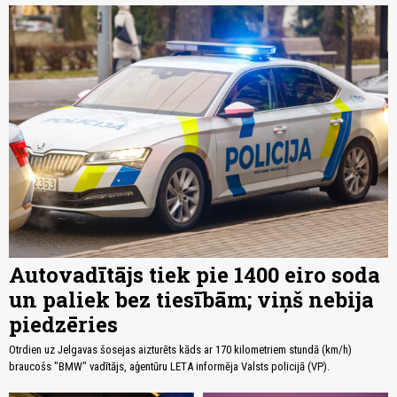
Autovadītājs tiek pie 1400 eiro soda
un paliek bez tiesībām; viņš nebija
piedzēries
Otrdien uz Jelgavas šosejas aizturēts kāds ar 170 kilometriem stundā (km/h)
braucošs "BMW" vadītājs, aģentūru LETA informēja Valsts policijā (VP).