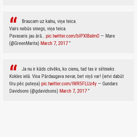
Braucam uz kalnu, viņa teica.
Vairs nebūs sniegs, viņa teica.
Pavasaris jau ārā...
pic.twitter.com/bIPXlBaImO
— Mare
(@GreenMarita)
March 7, 2017
Ja nu ir kāds cilvēks, ko cienu, tad tas ir sētnieks
Kokles ielā. Visa Pārdaugava nevar, bet viņš var! (ietvi dabūt
tīru pēc puteņa)
pic.twitter.com/IWR5FLUz4y
— Gundars
Davidsons (@gdavidsons)
March 7, 2017