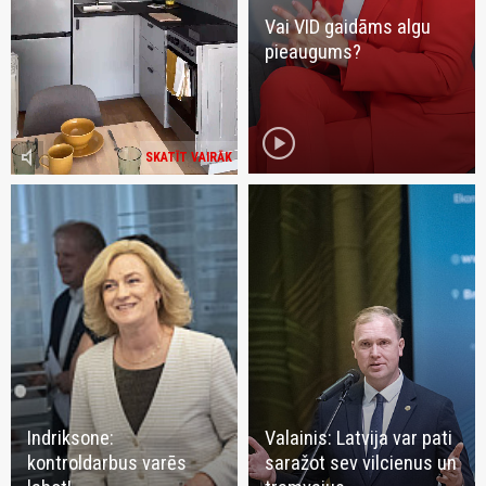
Vai VID gaidāms algu
pieaugums?
play_circle
volume_mute
SKATĪT VAIRĀK
Indriksone:
Valainis: Latvija var pati
kontroldarbus varēs
saražot sev vilcienus un