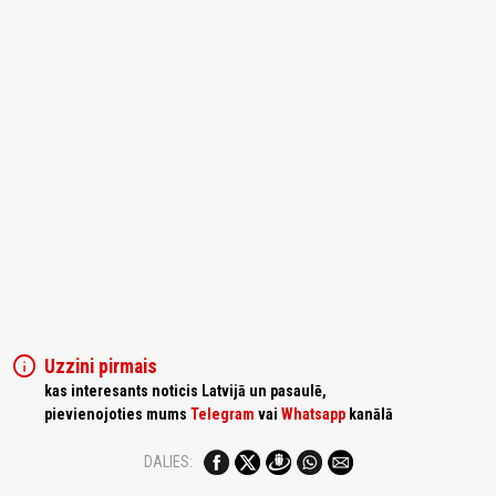
info
Uzzini pirmais
kas interesants noticis Latvijā un pasaulē,
pievienojoties mums
Telegram
vai
Whatsapp
kanālā
DALIES: