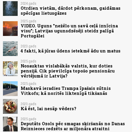
2024.gads
Otrdien vietām, dārdot pērkonam, gaidāmas
spēcīgas lietusgāzes
2025.gads
VIDEO. Uguns "nežēlo un savā ceļā iznīcina
visu"; Latvijas ugunsdzēsēji steidz palīgā
Portugālei
2023.gads
4 fakti, kā jūras ūdens ietekmē ādu un matus
2025.gads
Nosauktas vislabākās valstis, kur doties
pensijā. Cik pievilcīga topošo pensionāru
vērtējumā ir Latvija?
2025.gads
Maskavā ieradies Trampa īpašais sūtnis
Vitkofs; kā noritēs liktenīgā tikšanās
2023.gads
Kā ēst, lai nesāp vēders?
2025.gads
Deputāts Ozols pēc smagas sķiršanās no Danas
Reiznieces redzēts ar miljonāra atraitni