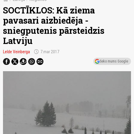
SOCTĪKLOS: Kā ziema
pavasari aizbiedēja -
sniegputenis pārsteidzis
Latviju
schedule
Lelde Veinberga
7.mar 2017
Seko mums Google