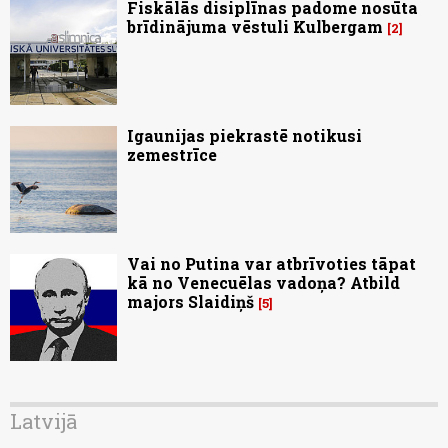
Fiskālās disiplīnas padome nosūta
brīdinājuma vēstuli Kulbergam
2
Igaunijas piekrastē notikusi
zemestrīce
Vai no Putina var atbrīvoties tāpat
kā no Venecuēlas vadoņa? Atbild
majors Slaidiņš
5
Latvijā