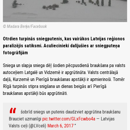
© Madara Berķe/Facebook
Otrdien turpinās sniegputenis, kas vairākos Latvijas reģionos
paralizējis satiksmi. Aculiecinieki dalījušies ar sniegputeņa
fotogrāfijām
Sniega un slapja sniega dēļ šodien pēcpusdienā braukšana pa valsts
autoceļiem Latgalē un Vidzemē ir apgrūtināta. Valsts centrālajā
daļā, Kurzemē un Pierīgā braukšanas apstākļi ir apmierinoši. Tomēr
Rīgā turpinās stipra snigšana un dienas beigās arī Pierīgā
braukšanas apstākļi būs apgrūtināti.
šobrīd sniegs un putenis daudzviet apgrūtina braukšanu
Brauciet uzmanīgi
pic.twitter.com/GLxFcwbo4a
— Latvijas
Valsts ceļi (@LVceli)
March 6, 2017