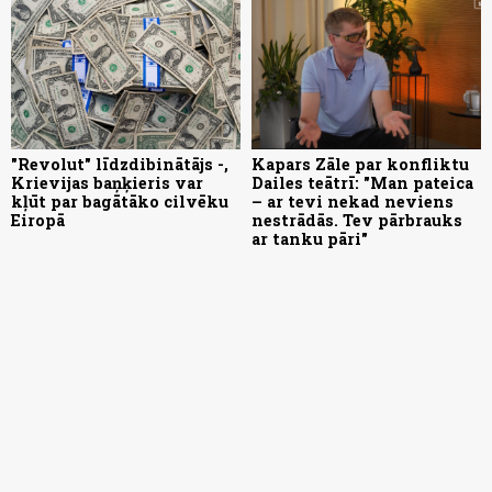
"Revolut" līdzdibinātājs -,
Kapars Zāle par konfliktu
Krievijas baņķieris var
Dailes teātrī: "Man pateica
kļūt par bagātāko cilvēku
– ar tevi nekad neviens
Eiropā
nestrādās. Tev pārbrauks
ar tanku pāri"