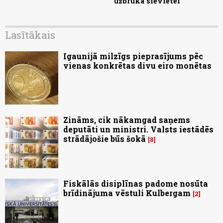
uzbruka sievietei
Lasītākais
Igaunijā milzīgs pieprasījums pēc
vienas konkrētas divu eiro monētas
Zināms, cik nākamgad saņems
deputāti un ministri. Valsts iestādēs
strādājošie būs šokā
8
Fiskālās disiplīnas padome nosūta
brīdinājuma vēstuli Kulbergam
2