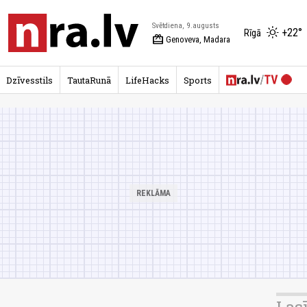
Svētdiena, 9.augusts
+22°
Rīgā
redeem
Genoveva, Madara
Dzīvesstils
TautaRunā
LifeHacks
Sports