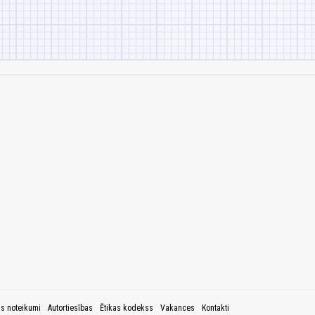
as noteikumi
Autortiesības
Ētikas kodekss
Vakances
Kontakti