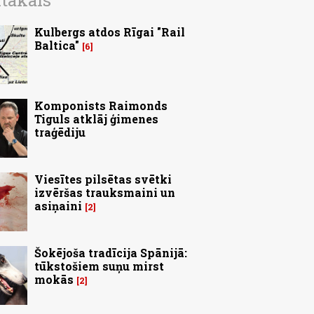
ītākais
Kulbergs atdos Rīgai "Rail
Baltica"
6
Komponists Raimonds
Tiguls atklāj ģimenes
traģēdiju
Viesītes pilsētas svētki
izvēršas trauksmaini un
asiņaini
2
Šokējoša tradīcija Spānijā:
tūkstošiem suņu mirst
mokās
2