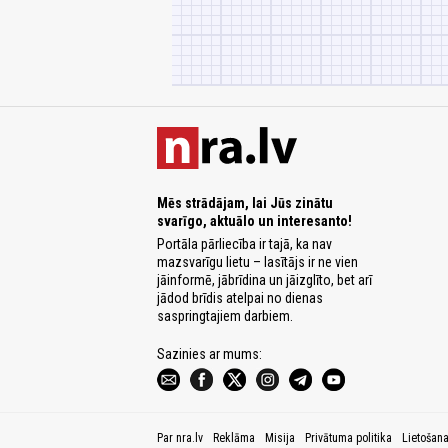
Mēs strādājam, lai Jūs zinātu
svarīgo, aktuālo un interesanto!
Portāla pārliecība ir tajā, ka nav
mazsvarīgu lietu – lasītājs ir ne vien
jāinformē, jābrīdina un jāizglīto, bet arī
jādod brīdis atelpai no dienas
saspringtajiem darbiem.
Sazinies ar mums:
Par nra.lv
Reklāma
Misija
Privātuma politika
Lietošan