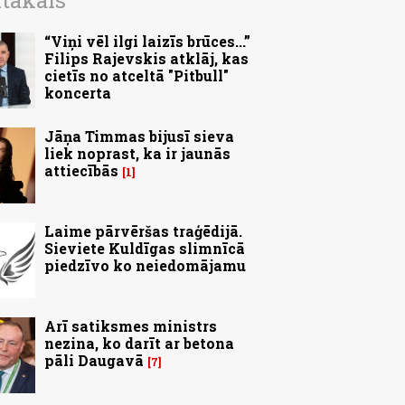
ītākais
“Viņi vēl ilgi laizīs brūces...”
Filips Rajevskis atklāj, kas
cietīs no atceltā "Pitbull"
koncerta
Jāņa Timmas bijusī sieva
liek noprast, ka ir jaunās
attiecībās
1
Laime pārvēršas traģēdijā.
Sieviete Kuldīgas slimnīcā
piedzīvo ko neiedomājamu
Arī satiksmes ministrs
nezina, ko darīt ar betona
pāli Daugavā
7