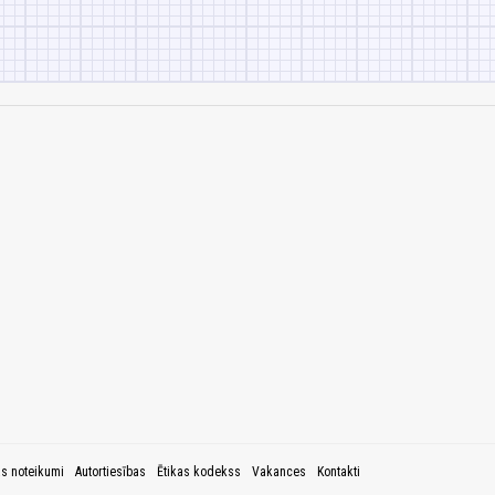
as noteikumi
Autortiesības
Ētikas kodekss
Vakances
Kontakti