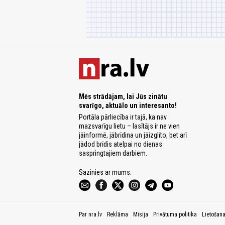
Mēs strādājam, lai Jūs zinātu
svarīgo, aktuālo un interesanto!
Portāla pārliecība ir tajā, ka nav
mazsvarīgu lietu – lasītājs ir ne vien
jāinformē, jābrīdina un jāizglīto, bet arī
jādod brīdis atelpai no dienas
saspringtajiem darbiem.
Sazinies ar mums:
Par nra.lv
Reklāma
Misija
Privātuma politika
Lietošan