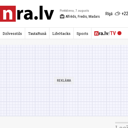
Piektdiena, 7.augusts
+22
Rīgā
redeem
Alfrēds, Fredis, Madars
Dzīvesstils
TautaRunā
LifeHacks
Sports