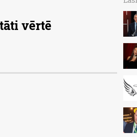
Las
tāti vērtē