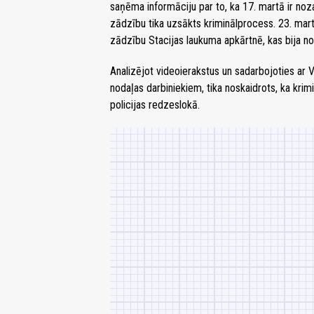
saņēma informāciju par to, ka 17. martā ir noz
zādzību tika uzsākts kriminālprocess. 23. mar
zādzību Stacijas laukuma apkārtnē, kas bija not
Analizējot videoierakstus un sadarbojoties ar Va
nodaļas darbiniekiem, tika noskaidrots, ka krimi
policijas redzeslokā.