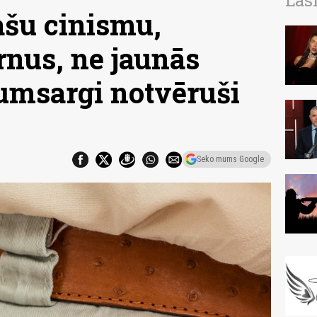
Las
ašu cinismu,
rnus, ne jaunās
umsargi notvēruši
Seko mums Google