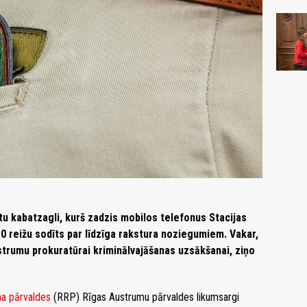
ītu kabatzagli, kurš zadzis mobilos telefonus Stacijas
10 reižu sodīts par līdzīga rakstura noziegumiem. Vakar,
strumu prokuratūrai kriminālvajāšanas uzsākšanai, ziņo
na pārvaldes
(RRP) Rīgas Austrumu pārvaldes likumsargi