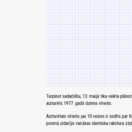
Turpinot sadarbību, 13. maijā tika veikta plāno
aizturēts 1977. gadā dzimis vīrietis.
Aizturētais vīrietis jau 10 reizes ir sodīts par
posmā izdarījis vairākas identiska rakstura zā