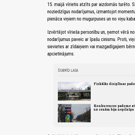
15. maijā vīrietis atzīts par aizdomās turēto. 
noziedzīgus nodarījumus, izmantojot momentu, 
pienāca viņiem no mugurpuses un no viņu kabat
Izvērtējot vīrieša personību un, ņemot vērā n
nodarījumus paveic ar īpašu cinismu. Proti, viņš
sievietes ar zīdaiņiem vai mazgadīgajiem bērni
apcietinājums.
ŠOBRĪD LASA
Fiskālās disiplīnas pad
Konkurences padome atz
uz cenām bija nepilnīga