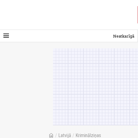
menu
Neatkarīgā
home
/
Latvijā
/
Kriminālziņas