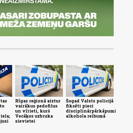
tas
Rīgas reģionā aiztur
Šogad Valsts policijā
to
vairākus pedofilus
fiksēti pieci
n
un vīrieti, kurš
disciplinārpārkāpumi
iela;
Vecāķos uzbruka
alkohola reibumā
jusi
sievietei