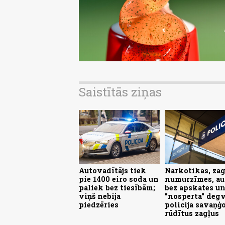
Saistītās ziņas
Autovadītājs tiek
Narkotikas, zag
pie 1400 eiro soda un
numurzīmes, au
paliek bez tiesībām;
bez apskates u
viņš nebija
"nosperta" degv
piedzēries
policija savaņģo
rūdītus zagļus