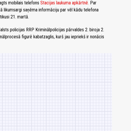
agts mobilais telefons
Stacijas laukuma apkārtnē.
Par
tā likumsargi saņēma informāciju par vēl kādu telefona
ikusi 21. martā.
lsts policijas RRP Kriminālpolicijas pārvaldes 2. biroja 2.
nālprocesā figurē kabatzaglis, kurš jau iepriekš ir nonācis