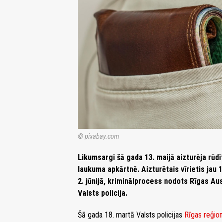
© pixabay.com
Likumsargi šā gada 13. maijā aizturēja rūd
laukuma apkārtnē. Aizturētais vīrietis jau 
2. jūnijā, kriminālprocess nodots Rīgas Au
Valsts policija.
Šā gada 18. martā Valsts policijas
Rīgas reģio