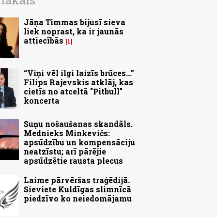
ītākais
Jāņa Timmas bijusī sieva
liek noprast, ka ir jaunās
attiecībās
1
“Viņi vēl ilgi laizīs brūces...”
Filips Rajevskis atklāj, kas
cietīs no atceltā "Pitbull"
koncerta
Suņu nošaušanas skandāls.
Mednieks Minkevičs:
apsūdzību un kompensāciju
neatzīstu; arī pārējie
apsūdzētie rausta plecus
Laime pārvēršas traģēdijā.
Sieviete Kuldīgas slimnīcā
piedzīvo ko neiedomājamu