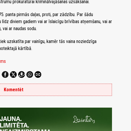
ustrumu prokuratūrai kriminālvajāšanas uzsākšanai.
5. panta pirmās daļas, proti, par zādzību. Par šādu
līdz diviem gadiem vai ar īslaicīgu brīvības atņemšanu, vai ar
, vai ar naudas sodu.
tiek uzskatīta par vainīgu, kamēr tās vaina noziedzīga
oteiktajā kārtībā.
kums
Komentēt