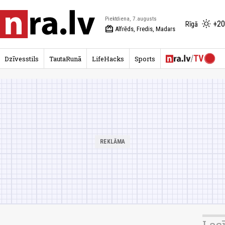
Piektdiena, 7.augusts
+20
Rīgā
redeem
Alfrēds, Fredis, Madars
Dzīvesstils
TautaRunā
LifeHacks
Sports