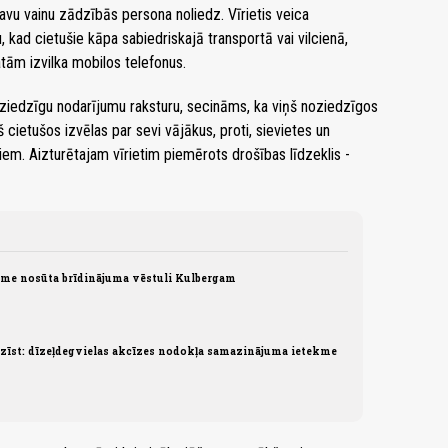
Savu vainu zādzībās persona noliedz. Vīrietis veica
kad cietušie kāpa sabiedriskajā transportā vai vilcienā,
ām izvilka mobilos telefonus.
oziedzīgu nodarījumu raksturu, secināms, ka viņš noziedzīgos
 cietušos izvēlas par sevi vājākus, proti, sievietes un
em. Aizturētajam vīrietim piemērots drošības līdzeklis -
ome nosūta brīdinājuma vēstuli Kulbergam
īst: dīzeļdegvielas akcīzes nodokļa samazinājuma ietekme