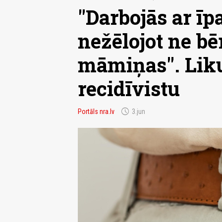
"Darbojās ar īp
nežēlojot ne bē
māmiņas". Lik
recidīvistu
schedule
Portāls nra.lv
3.jun