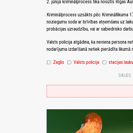
2. jūnijā kriminālprocess tika nosūtīs Rīgas A
Kriminālprocess uzsākts pēc Krimināllikuma 17
noziegumu soda ar brīvības atņemšanu uz laiku 
probācijas uzraudzību, vai ar sabiedrisko darbu
Valsts policija atgādina, ka neviena persona ne
nodarījuma izdarīšanā netiek pierādīta likumā n
label
label
label
Zaglis
Valsts policija
stacijas lau
DALIES: