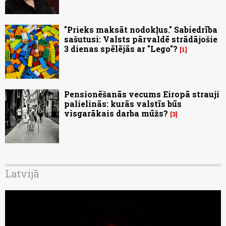
"Prieks maksāt nodokļus." Sabiedrība
sašutusi: Valsts pārvaldē strādājošie
3 dienas spēlējās ar "Lego"?
1
Pensionēšanās vecums Eiropā strauji
palielinās: kurās valstīs būs
visgarākais darba mūžs?
3
Latvijā