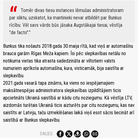
Tomēr divas tiesu instances lēmušas administratoram
par sliktu, uzskatot, ka mantinieki nevar atbildēt par Bunkus
rīcību. Vēl savs vārds būs jāsaka Augstākajai tiesai, vēstīja
"de facto".
Bunkus tika nošauts 2018.gada 30.maija rītā, kad viņš ar automašīnu
brauca garām Rīgas Meža kapiem. Īsi pēc slepkavības netālu no
notikuma vietas tika atrasta sadedzināta ar viltotiem valsts
numuriem aprīkota automašīna, kura, visticamāk, bija saistīta ar
slepkavību.
2021.gada vasarā tapa zināms, ka viens no iespējamajiem
maksātnespējas administratora slepkavības izpildītājiem ticis
apcietināts Ukrainā saistībā ar kādu citu noziegumu. Kā vēstīja LTV,
aizdomās turētais Ukrainā ticis aizturēts par citu noziegumu, kas nav
saistīts ar Latviju, taču izmeklēšanas laikā viņš esot sācis liecināt arī
saistībā ar Bunkus slepkavību.
DALIES: