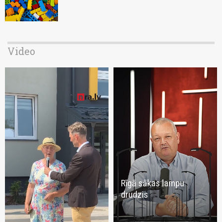
Video
Rīgā sākas lampu
drudzis