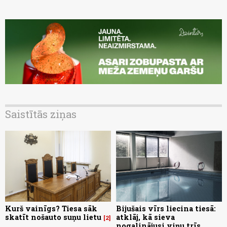
Saistītās ziņas
Kurš vainīgs? Tiesa sāk
Bijušais vīrs liecina tiesā:
skatīt nošauto suņu lietu
atklāj, kā sieva
2
nogalinājusi viņu trīs