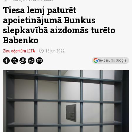
Tiesa lemj paturēt
apcietinājumā Bunkus
slepkavībā aizdomās turēto
Babenko
schedule
Ziņu aģentūra LETA
16.jun 2022
Seko mums Google