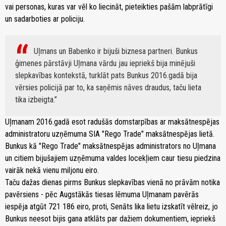
vai personas, kuras var vēl ko liecināt, pieteikties pašām labprātīgi
un sadarboties ar policiju.
Uļmans un Babenko ir bijuši biznesa partneri. Bunkus
ģimenes pārstāvji Uļmana vārdu jau iepriekš bija minējuši
slepkavības kontekstā, turklāt pats Bunkus 2016.gadā bija
vērsies policijā par to, ka saņēmis nāves draudus, taču lieta
tika izbeigta.
Uļmanam 2016.gadā esot radušās domstarpības ar maksātnespējas
administratoru uzņēmuma SIA "Rego Trade" maksātnespējas lietā.
Bunkus kā "Rego Trade" maksātnespējas administrators no Uļmana
un citiem bijušajiem uzņēmuma valdes locekļiem caur tiesu piedzina
vairāk nekā vienu miljonu eiro.
Taču dažas dienas pirms Bunkus slepkavības vienā no prāvām notika
pavērsiens - pēc Augstākās tiesas lēmuma Uļmanam pavērās
iespēja atgūt 721 186 eiro, proti, Senāts lika lietu izskatīt vēlreiz, jo
Bunkus neesot bijis gana atklāts par dažiem dokumentiem, iepriekš