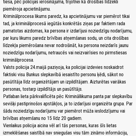
tiesa, pēc policijas ierosinājuma, trijotnei kā drošības līdzekli
piemēroja apcietinājumu.
Kriminālprocesa likums paredz, ka apcietinājumu var piemērot tikai
tad, ja kriminālprocesā iegūtās konkrētās ziņas par faktiem rada
pamatotas aizdomas, ka persona ir izdarījusi noziedzīgu nodarījumu,
par kuru likums paredz brīvības atņemšanas sodu, un cita drošības
līdzekļa piemērošana nevar nodrošināt, ka persona neizdarīs jaunu
noziedzīgu nodarījumu, netraucēs vai neizvairīsies no pirmstiesas
kriminālprocesa.
Valsts policija 24.maijā paziņoja, ka policijai izdevies noskaidrot
faktiski visu Bunkus slepkavībā iesaistīto personu ķēdi, sākot no
pasūtītāja līdz organizētājam un izpildītājam. Aizturētas vairākas
personas, tostarp izpildītājs un pasūtītājs.
Patlaban lieta pārkvalificēta pēc Krimināllikuma panta par slepkavību
sevišķi pastiprinošos apstākļos, ja to izdarījusi organizēta grupa. Par
šādu noziedzīgu nodarījumu var piemērot mūža ieslodzījumu vai
brīvības atņemšanu no 15 līdz 20 gadiem.
Vienlaikus policija aicina vēl arī tās personas, kuras šīs lietas
izmeklēšanas saistībā nav sniegušas visu tām zināmo informāciju,