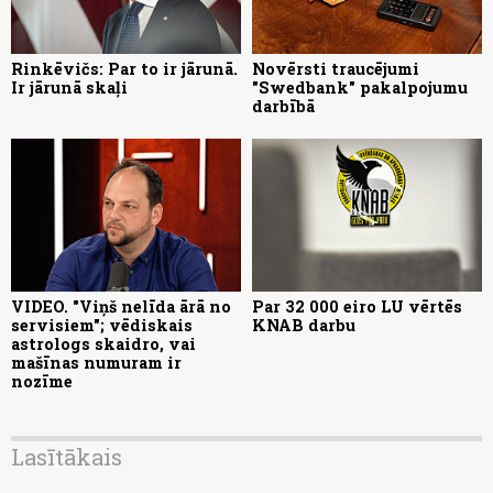
Rinkēvičs: Par to ir jārunā.
Novērsti traucējumi
Ir jārunā skaļi
"Swedbank" pakalpojumu
darbībā
VIDEO. "Viņš nelīda ārā no
Par 32 000 eiro LU vērtēs
servisiem"; vēdiskais
KNAB darbu
astrologs skaidro, vai
mašīnas numuram ir
nozīme
Lasītākais