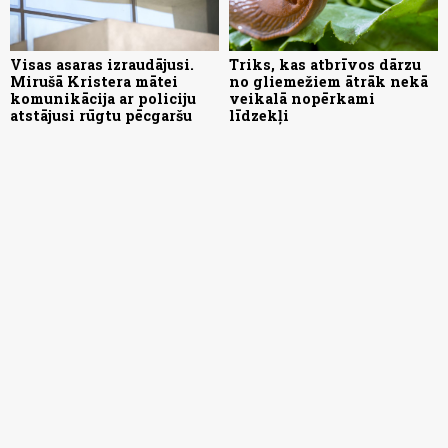
Visas asaras izraudājusi.
Triks, kas atbrīvos dārzu
Mirušā Kristera mātei
no gliemežiem ātrāk nekā
komunikācija ar policiju
veikalā nopērkami
atstājusi rūgtu pēcgaršu
līdzekļi