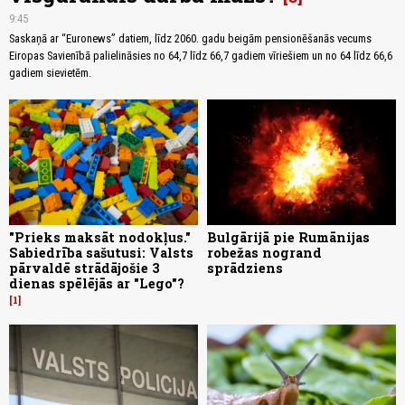
9:45
Saskaņā ar “Euronews” datiem, līdz 2060. gadu beigām pensionēšanās vecums
Eiropas Savienībā palielināsies no 64,7 līdz 66,7 gadiem vīriešiem un no 64 līdz 66,6
gadiem sievietēm.
"Prieks maksāt nodokļus."
Bulgārijā pie Rumānijas
Sabiedrība sašutusi: Valsts
robežas nogrand
pārvaldē strādājošie 3
sprādziens
dienas spēlējās ar "Lego"?
1