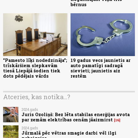
bērnus
"Pamesto līķi nodedzināja";
19 gadus vecs jaunietis ar
trīskāršiem slepkavām
auto pamatīgi sadragā
tiesā Liepājā šodien tiek
sievieti; jaunietis aiz
dots pēdējais vārds
restēm
Atceries, kas notika...?
2024.gads
Juris Ozoliņš: Bez lēta stabilas enerģijas avota
par zemām elektrības cenām jāaizmirst
16
2024.gads
Jūrmalā pēc vētras smagie darbi vēl ilgi