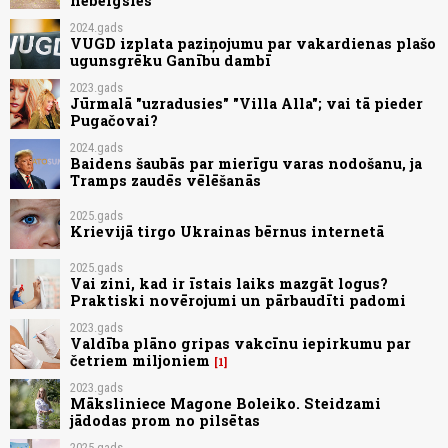
nebeigsies
2024.gads
VUGD izplata paziņojumu par vakardienas plašo
ugunsgrēku Ganību dambī
2023.gads
Jūrmalā "uzradusies" "Villa Alla"; vai tā pieder
Pugačovai?
2024.gads
Baidens šaubās par mierīgu varas nodošanu, ja
Tramps zaudēs vēlēšanās
2025.gads
Krievijā tirgo Ukrainas bērnus internetā
2025.gads
Vai zini, kad ir īstais laiks mazgāt logus?
Praktiski novērojumi un pārbaudīti padomi
2023.gads
Valdība plāno gripas vakcīnu iepirkumu par
četriem miljoniem
1
2023.gads
Māksliniece Magone Boleiko. Steidzami
jādodas prom no pilsētas
2025.gads