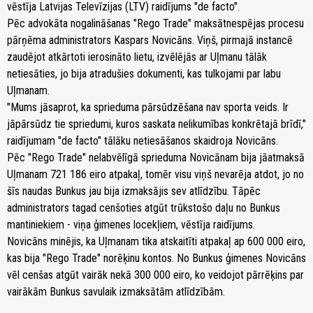
vēstīja Latvijas Televīzijas (LTV) raidījums "de facto".
Pēc advokāta nogalināšanas "Rego Trade" maksātnespējas procesu
pārņēma administrators Kaspars Novicāns. Viņš, pirmajā instancē
zaudējot atkārtoti ierosināto lietu, izvēlējās ar Uļmanu tālāk
netiesāties, jo bija atradušies dokumenti, kas tulkojami par labu
Uļmanam.
"Mums jāsaprot, ka sprieduma pārsūdzēšana nav sporta veids. Ir
jāpārsūdz tie spriedumi, kuros saskata nelikumības konkrētajā brīdī,"
raidījumam "de facto" tālāku netiesāšanos skaidroja Novicāns.
Pēc "Rego Trade" nelabvēlīgā sprieduma Novicānam bija jāatmaksā
Uļmanam 721 186 eiro atpakaļ, tomēr visu viņš nevarēja atdot, jo no
šīs naudas Bunkus jau bija izmaksājis sev atlīdzību. Tāpēc
administrators tagad cenšoties atgūt trūkstošo daļu no Bunkus
mantiniekiem - viņa ģimenes locekļiem, vēstīja raidījums.
Novicāns minējis, ka Uļmanam tika atskaitīti atpakaļ ap 600 000 eiro,
kas bija "Rego Trade" norēķinu kontos. No Bunkus ģimenes Novicāns
vēl cenšas atgūt vairāk nekā 300 000 eiro, ko veidojot pārrēķins par
vairākām Bunkus savulaik izmaksātām atlīdzībām.