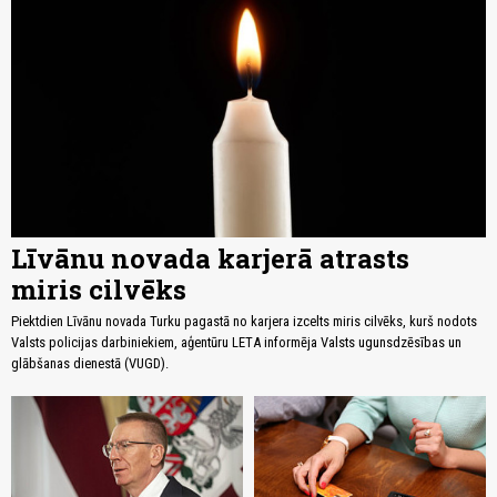
Līvānu novada karjerā atrasts
miris cilvēks
Piektdien Līvānu novada Turku pagastā no karjera izcelts miris cilvēks, kurš nodots
Valsts policijas darbiniekiem, aģentūru LETA informēja Valsts ugunsdzēsības un
glābšanas dienestā (VUGD).