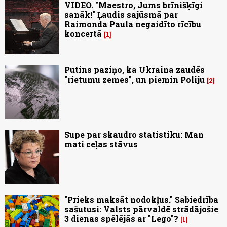
VIDEO. "Maestro, Jums brīnišķīgi
sanāk!" Ļaudis sajūsmā par
Raimonda Paula negaidīto rīcību
koncertā
1
Putins paziņo, ka Ukraina zaudēs
"rietumu zemes", un piemin Poliju
2
Supe par skaudro statistiku: Man
mati ceļas stāvus
"Prieks maksāt nodokļus." Sabiedrība
sašutusi: Valsts pārvaldē strādājošie
3 dienas spēlējās ar "Lego"?
1