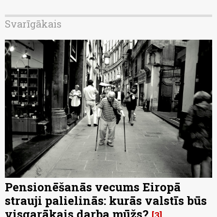
Svarīgākais
Pensionēšanās vecums Eiropā
strauji palielinās: kurās valstīs būs
visgarākais darba mūžs?
3