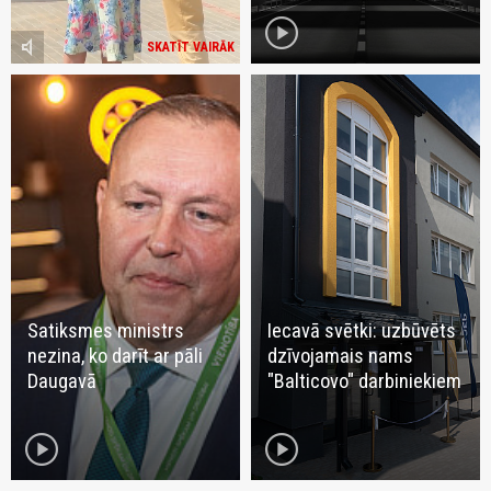
play_circle
volume_mute
SKATĪT VAIRĀK
Satiksmes ministrs
Iecavā svētki: uzbūvēts
nezina, ko darīt ar pāli
dzīvojamais nams
Daugavā
"Balticovo" darbiniekiem
play_circle
play_circle