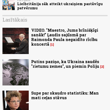
Lielbritānija sāk atteikt ukraiņiem pastāvīgu
patvērumu
Lasītākais
VIDEO. "Maestro, Jums brīnišķīgi
sanāk!" Ļaudis sajūsmā par
Raimonda Paula negaidīto rīcību
koncertā
1
Putins paziņo, ka Ukraina zaudēs
"rietumu zemes", un piemin Poliju
2
Supe par skaudro statistiku: Man
mati ceļas stāvus