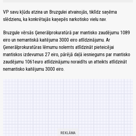
VP savu kļūdu atzina un Bruzgulei atvainojās, tiklīdz saņēma
slēdzienu, ka konkrētajās kaņepēs narkotisko vielu nav.
Bruzgule vērsās Ģenerālprokuratūrā par mantisko zaudējumu 1089
eiro un nemantiskā kaitējuma 3000 eiro atlīdzinājumu. Ar
Ģenerālprokuratūras lēmumu nolemts atlīdzināt pieteicējai
mantiskos izdevumus 27 eiro, pārējā daļā iesniegums par mantisko
zaudējumu 1061euro atlīdzinājumu noraidīts un atteikts atlīdzināt
nemantisko kaitējumu 3000 eiro.