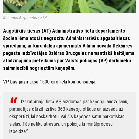
© Lauris Aizpurietis / F64
Augstākās tiesas (AT) Administratīvo lietu departaments
šodien lēma atstāt negrozītu Administratīvās apgabaltiesas
spriedumu, ar kuru daļēji apmierināts Viļānu novada Dekšāres
pagasta iedzīvotājas Dzidras Bruzgules nemantiskā kaitējuma
atlīdzinājuma pieteikums par Valsts policijas (VP) darbinieku
saimniecībā nogrieztām kaņepēm.
VP būs jāizmaksā 1500 eiro liela kompensācija.
Izskatāmajā lietā VP, aizdomās par kaņepju audzēšanu,
pieteicējas dārzā izrāva 363 kaņepju stādus un aizveda uz
ekspertīzi, lai noskaidrotu, vai šīs kaņepes satur narkotiskas
vielas. Tās netika atrastas, un policija kriminālprocesu
izbeidza.