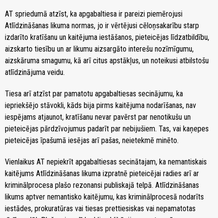
AT spriedumā atzīst, ka apgabaltiesa ir pareizi piemērojusi
Atlīdzināšanas likuma normas, jo ir vērtējusi cēloņsakarību starp
izdarīto kratīšanu un kaitējuma iestāšanos, pieteicējas līdzatbildību,
aizskarto tiesību un ar likumu aizsargāto interešu nozīmīgumu,
aizskāruma smagumu, kā arī citus apstākļus, un noteikusi atbilstošu
atlīdzinājuma veidu.
Tiesa arī atzīst par pamatotu apgabaltiesas secinājumu, ka
iepriekšējo stāvokli, kāds bija pirms kaitējuma nodarīšanas, nav
iespējams atjaunot, kratīšanu nevar pavērst par nenotikušu un
pieteicējas pārdzīvojumus padarīt par nebijušiem. Tas, vai kaņepes
pieteicējas īpašumā iesējas arī pašas, neietekmē minēto.
Vienlaikus AT nepiekrīt apgabaltiesas secinātajam, ka nemantiskais
kaitējums Atlīdzināšanas likuma izpratnē pieteicējai radies arī ar
kriminālprocesa plašo rezonansi publiskajā telpā. Atlīdzināšanas
likums aptver nemantisko kaitējumu, kas kriminālprocesā nodarīts
iestādes, prokuratūras vai tiesas prettiesiskas vai nepamatotas