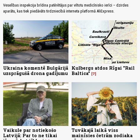
Veselības inspekcija brīdina patērētājus par viltotu medicīnisko ierīci – dzirdes
aparātu, kas tiek piedāvāts tirdzniecībā interneta platformā AliExpress.
Ukraina komentē Bulgārijā
Kulbergs atdos Rīgai "Rail
uzsprāgušā drona gadījumu
Baltica"
7
Vaikule par notiekošo
Tuvākajā laikā viss
Latvijā: Par to ne tikai
mainīsies četrām zodiaka