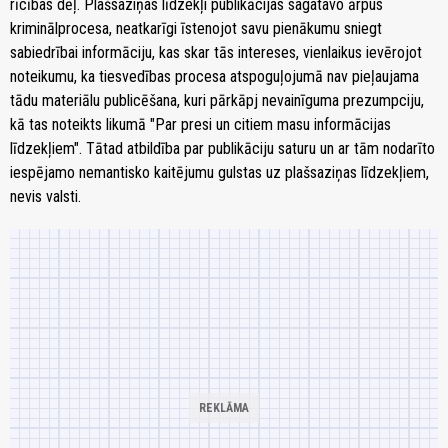
rīcības dēļ. Plašsaziņas līdzekļi publikācijas sagatavo ārpus
kriminālprocesa, neatkarīgi īstenojot savu pienākumu sniegt
sabiedrībai informāciju, kas skar tās intereses, vienlaikus ievērojot
noteikumu, ka tiesvedības procesa atspoguļojumā nav pieļaujama
tādu materiālu publicēšana, kuri pārkāpj nevainīguma prezumpciju,
kā tas noteikts likumā "Par presi un citiem masu informācijas
līdzekļiem". Tātad atbildība par publikāciju saturu un ar tām nodarīto
iespējamo nemantisko kaitējumu gulstas uz plašsaziņas līdzekļiem,
nevis valsti.