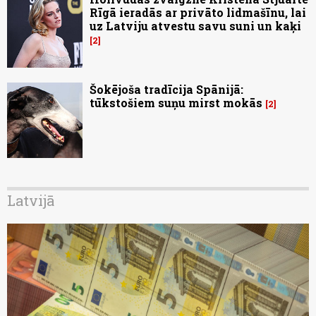
Rīgā ieradās ar privāto lidmašīnu, lai
uz Latviju atvestu savu suni un kaķi
2
Šokējoša tradīcija Spānijā:
tūkstošiem suņu mirst mokās
2
Latvijā