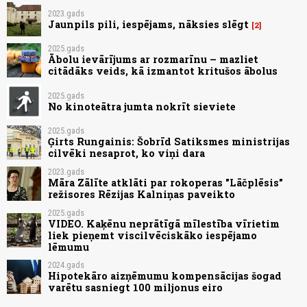
2023.gads
Jaunpils pili, iespējams, nāksies slēgt
2
2025.gads
Ābolu ievārījums ar rozmarīnu – mazliet
citādāks veids, kā izmantot kritušos ābolus
2025.gads
No kinoteātra jumta nokrīt sieviete
2025.gads
Ģirts Rungainis: Šobrīd Satiksmes ministrijas
cilvēki nesaprot, ko viņi dara
2023.gads
Māra Zālīte atklāti par rokoperas "Lāčplēsis"
režisores Rēzijas Kalniņas paveikto
2025.gads
VIDEO. Kaķēnu neprātīgā mīlestība vīrietim
liek pieņemt viscilvēciskāko iespējamo
lēmumu
2024.gads
Hipotekāro aizņēmumu kompensācijas šogad
varētu sasniegt 100 miljonus eiro