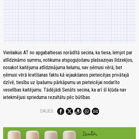
Vienlaikus AT no apgabaltiesas norādītā secina, ka tiesa, lemjot par
atlīdzināmo summu, notikuma atspoguļošanu plašsaziņas līdzekļos,
nosakot kaitējuma atlīdzinājuma lielumu, nav ņēmusi vērā, bet
ņēmusi vērā kratīšanas faktu kā iejaukšanos pieteicējas privātajā
dzīvē, tiesību uz īpašumu pārkāpumu un pieteicējai nodarīto
veselības kaitējumu. Tādējādi Senāts secina, ka arī šī kļūda nav
ietekmējusi sprieduma rezultātu pēc būtības.
DALIES: