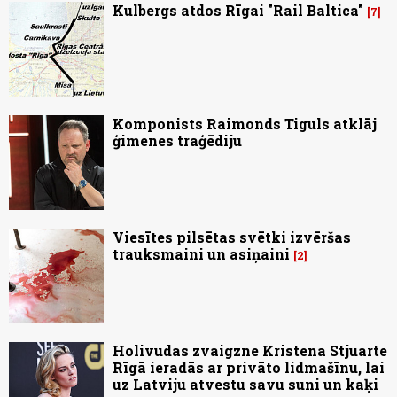
Kulbergs atdos Rīgai "Rail Baltica"
7
Komponists Raimonds Tiguls atklāj
ģimenes traģēdiju
Viesītes pilsētas svētki izvēršas
trauksmaini un asiņaini
2
Holivudas zvaigzne Kristena Stjuarte
Rīgā ieradās ar privāto lidmašīnu, lai
uz Latviju atvestu savu suni un kaķi