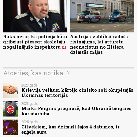
Ruks netic, ka policija būtu
Austrijas valdībai radošs
gribējusi piesegt skolotāju
risinājums, lai atturētu
nogalinājušo inspektoru
neonacistus no Hitlera
1
dzimtās mājas
Atceries, kas notika...?
2023.gads
Krievija veikusi kārtējo cinisko soli okupētajās
Ukrainas teritorijās
2023.gads
Marks Feigins prognozē, kad Ukrainā beigsies
karadarbība
2025.gads
Cilvēkiem, kas dzimuši šajos 4 datumos, ir
eņģeļa aura