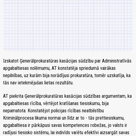
Izskatot Ģenerālprokuratūras kasācijas sūdzību par Administratīvās
apgabaltiesas nolēmumu, AT konstatēja spriedumā vairākas
nepilnības, uz kurām bija norādījusi prokuratūra, tomēr uzskatīja, ka
tās nav ietekmējušas lietas rezultātu.
AT piekrita Ģenerālprokuratūras kasācijas sūdzības argumentam, ka
apgabaltiesas rīcība, vērtējot kratīšanas tiesiskumu, bija
nepamatota. Konstatējot policijas rīcības neatbilstību
Kriminālprocesa likuma normai un līdz ar to - tās prettiesiskumu,
apgabaltiesa ir pārkāpusi savas kompetences robežas, jo valsts ir
radījusi tiesisko sistēmu, lai indivīds varētu efektīvi aizsargāt savas