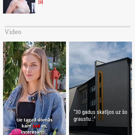
2
Video
"30 gadus skatījos uz šo
graustu..."