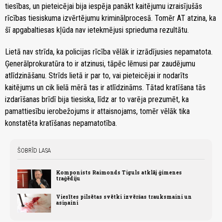
tiesības, un pieteicējai bija iespēja panākt kaitējumu izraisījušās
rīcības tiesiskuma izvērtējumu kriminālprocesā. Tomēr AT atzina, ka
šī apgabaltiesas kļūda nav ietekmējusi sprieduma rezultātu.
Lietā nav strīda, ka policijas rīcība vēlāk ir izrādījusies nepamatota.
Ģenerālprokuratūra to ir atzinusi, tāpēc lēmusi par zaudējumu
atlīdzināšanu. Strīds lietā ir par to, vai pieteicējai ir nodarīts
kaitējums un cik lielā mērā tas ir atlīdzināms. Tātad kratīšana tās
izdarīšanas brīdī bija tiesiska, līdz ar to varēja prezumēt, ka
pamattiesību ierobežojums ir attaisnojams, tomēr vēlāk tika
konstatēta kratīšanas nepamatotība.
ŠOBRĪD LASA
Komponists Raimonds Tiguls atklāj ģimenes
traģēdiju
Viesītes pilsētas svētki izvēršas trauksmaini un
asiņaini