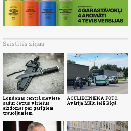
Saistītās ziņas
Londonas centrā sieviete
ACULIECINIEKA FOTO.
sadur četrus vīriešus;
Avārija Mālu ielā Rīgā
aizdomas par garīgiem
traucējumiem