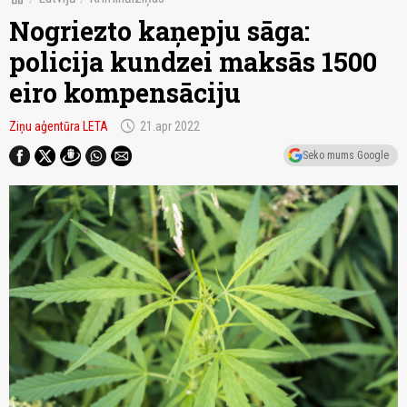
Nogriezto kaņepju sāga:
policija kundzei maksās 1500
eiro kompensāciju
schedule
Ziņu aģentūra LETA
21.apr 2022
Seko mums Google