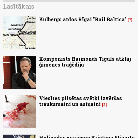
Lasītākais
Kulbergs atdos Rīgai "Rail Baltica"
7
Komponists Raimonds Tiguls atklāj
ģimenes traģēdiju
Viesītes pilsētas svētki izvēršas
trauksmaini un asiņaini
2
Holivudas zvaigzne Kristena Stjuarte