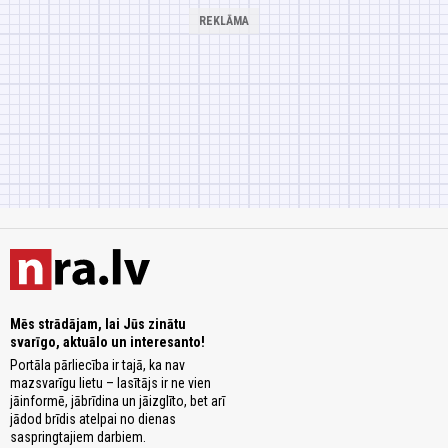
Mēs strādājam, lai Jūs zinātu
svarīgo, aktuālo un interesanto!
Portāla pārliecība ir tajā, ka nav
mazsvarīgu lietu – lasītājs ir ne vien
jāinformē, jābrīdina un jāizglīto, bet arī
jādod brīdis atelpai no dienas
saspringtajiem darbiem.