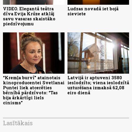
VIDEO. Elegantā teātra
Ludzas novadā iet bojā
dīva Evija Krūze atklāj
sieviete
savu vasaras skaistāko
piedzīvojumu
“Kremļa burvī” atainotais
Latvijā ir aptuveni 3580
kinoproducentei Svetlanai
ieslodzīto; viena ieslodzītā
Puntei liek atcerēties
uzturēšana izmaksā 62,08
bērnībā pārdzīvoto: “Tas
eiro dienā
bija ārkārtīgi liels
cinisms”
Lasītākais