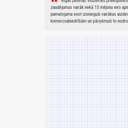
Rīgas pilsētas Vidzemes priekšpilsēta
zaudējumus vairāk nekā 15 miljonu eiro apm
pamatojuma esot izsnieguši vairākus aizde
komercsabiedrībām un pārņēmuši to nodro