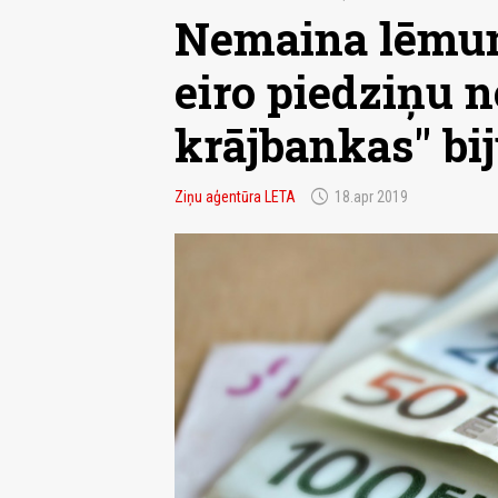
Nemaina lēmum
eiro piedziņu n
krājbankas" bi
schedule
Ziņu aģentūra LETA
18.apr 2019