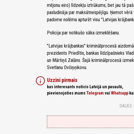
miljonu eiro) līdzekļu iztrūkums, bet jau tā p
pasludināja par maksātnespējīgu. Ņemot vērā lī
padome nolēma apturēt visu "Latvijas krājbank
Policija par notikušo sāka izmeklēšanu.
"Latvijas krājbankas" kriminālprocesā aizdomās
prezidents Priedītis, bankas līdzīpašnieks Vlad
un Mārtiņš Zalāns. Šajā kriminālprocesā izmekl
Svetlanu Ovčiņņikovu.
info
Uzzini pirmais
kas interesants noticis Latvijā un pasaulē,
pievienojoties mums
Telegram
vai
Whatsapp
ka
DALIES: