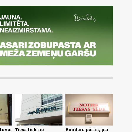
etuvai
Tiesa liek no
Bondaru pārim, par