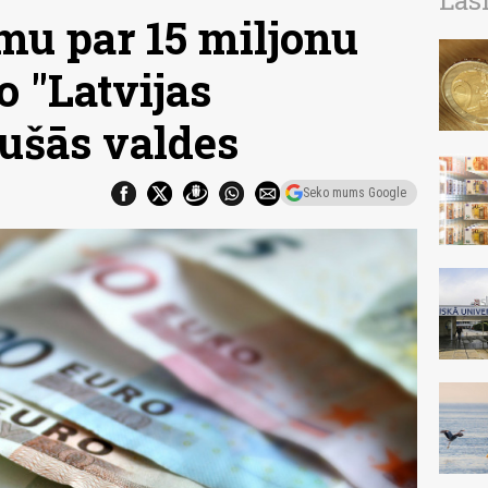
Las
u par 15 miljonu
o "Latvijas
jušās valdes
Seko mums Google