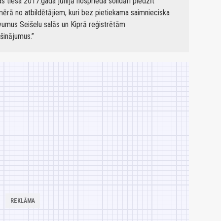
s tiesa 2017.gada jūnijā nosprieda solidāri piedzīt
ērā no atbildētājiem, kuri bez pietiekama saimnieciska
vumus Seišelu salās un Kiprā reģistrētām
šinājumus.