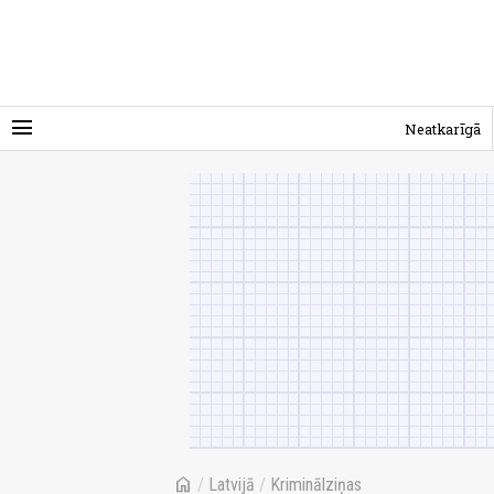
menu
Neatkarīgā
home
/
Latvijā
/
Kriminālziņas