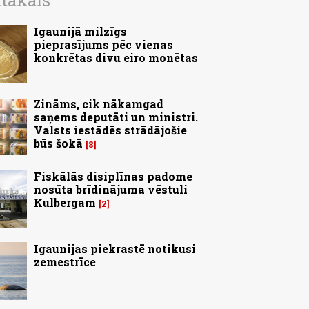
ītākais
Igaunijā milzīgs
pieprasījums pēc vienas
konkrētas divu eiro monētas
Zināms, cik nākamgad
saņems deputāti un ministri.
Valsts iestādēs strādājošie
būs šokā
8
Fiskālās disiplīnas padome
nosūta brīdinājuma vēstuli
Kulbergam
2
Igaunijas piekrastē notikusi
zemestrīce