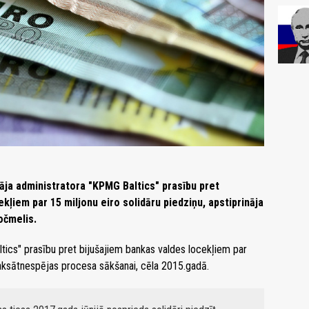
āja administratora "KPMG Baltics" prasību pret
ekļiem par 15 miljonu eiro solidāru piedziņu, apstiprināja
očmelis.
tics" prasību pret bijušajiem bankas valdes locekļiem par
aksātnespējas procesa sākšanai, cēla 2015.gadā.