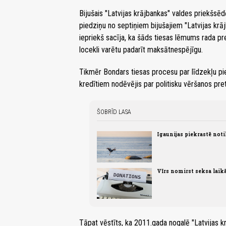
Bijušais "Latvijas krājbankas" valdes priekšsēdē
piedziņu no septiņiem bijušajiem "Latvijas krā
iepriekš sacīja, ka šāds tiesas lēmums rada pr
locekli varētu padarīt maksātnespējīgu.
Tikmēr Bondars tiesas procesu par līdzekļu pie
kredītiem nodēvējis par politisku vēršanos pret
ŠOBRĪD LASA
Igaunijas piekrastē not
Vīrs nomirst seksa laik
Tāpat vēstīts, ka 2011.gada nogalē "Latvijas k