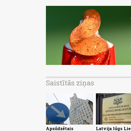
Saistītās ziņas
Apsūdzētais
Latvija lūgs Li