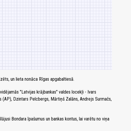
zēts, un lieta nonāca Rīgas apgabaltiesā.
likvidējamās "Latvijas krājbankas" valdes locekļi - Ivars
rs (AP), Dzintars Pelcbergs, Mārtiņš Zalāns, Andrejs Surmačs,
ķīlājusi Bondara īpašumus un bankas kontus, lai varētu no viņa