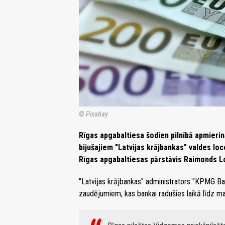
© Pixabay
Rīgas apgabaltiesa šodien pilnībā apmierin
bijušajiem "Latvijas krājbankas" valdes loc
Rīgas apgabaltiesas pārstāvis Raimonds L
"Latvijas krājbankas" administrators "KPMG Bal
zaudējumiem, kas bankai radušies laikā līdz m