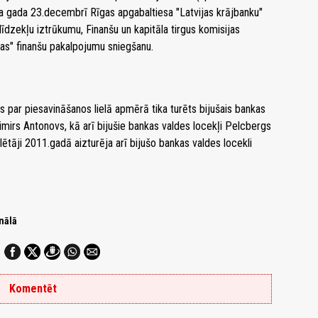
aša gada 23.decembrī Rīgas apgabaltiesa "Latvijas krājbanku"
dzekļu iztrūkumu, Finanšu un kapitāla tirgus komisijas
as" finanšu pakalpojumu sniegšanu.
 par piesavināšanos lielā apmērā tika turēts bijušais bankas
imirs Antonovs, kā arī bijušie bankas valdes locekļi Pelcbergs
ētāji 2011.gadā aizturēja arī bijušo bankas valdes locekli
nālā
Komentēt