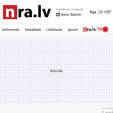
Ceturtdiena, 6.augusts
+25°
Rīgā
redeem
Aisma, Askolds
Dzīvesstils
TautaRunā
LifeHacks
Sports