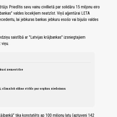
tājs Priedītis savu vainu civillietā par solidāru 15 miljonu eiro
jbankas" valdes locekļiem neatzīst. Viņš aģentūrai LETA
ecedentu, lai jebkuras bankas jebkuru esošo vai bijušo valdes
dziņu saistībā ar "Latvijas krājbankas" izsniegtajiem
 viņu.
ikusi zemestrīce
ā; slimnīcā sākas strīds par orgānu ziedošanu
rājbankā" tika konstatēts ap 100 miljonu latu (aptuveni 142