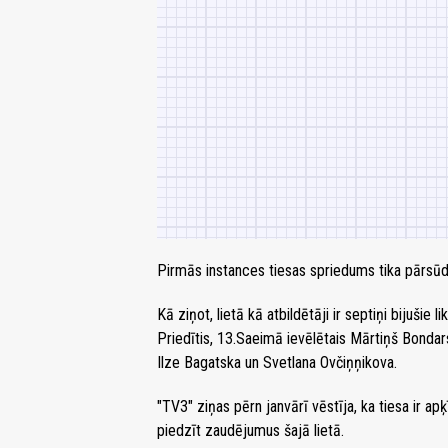
Pirmās instances tiesas spriedums tika pārsūd
Kā ziņot, lietā kā atbildētāji ir septiņi bijušie 
Priedītis, 13.Saeimā ievēlētais Mārtiņš Bonda
Ilze Bagatska un Svetlana Ovčiņņikova.
"TV3" ziņas pērn janvārī vēstīja, ka tiesa ir ap
piedzīt zaudējumus šajā lietā.