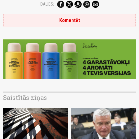
DALIES:
Komentēt
Saistītās ziņas