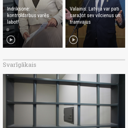
Indriksone:
Valainis: Latvija var pati
kontroldarbus varēs
saražot sev vilcienus un
labot!
tramvajus
play_circle
play_circle
Svarīgākais