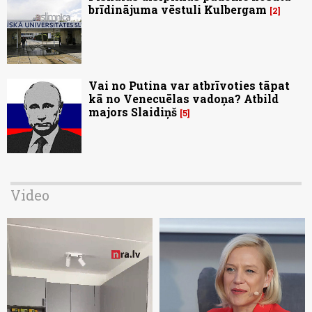
brīdinājuma vēstuli Kulbergam
2
Vai no Putina var atbrīvoties tāpat
kā no Venecuēlas vadoņa? Atbild
majors Slaidiņš
5
Video