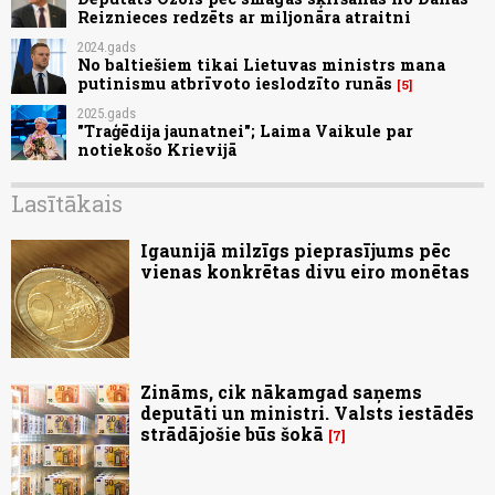
Reiznieces redzēts ar miljonāra atraitni
2024.gads
No baltiešiem tikai Lietuvas ministrs mana
putinismu atbrīvoto ieslodzīto runās
5
2025.gads
"Traģēdija jaunatnei"; Laima Vaikule par
notiekošo Krievijā
Lasītākais
Igaunijā milzīgs pieprasījums pēc
vienas konkrētas divu eiro monētas
Zināms, cik nākamgad saņems
deputāti un ministri. Valsts iestādēs
strādājošie būs šokā
7