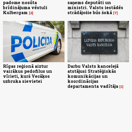
padome nosūta
saņems deputāti un
brīdinājuma vēstuli
ministri. Valsts iestādēs
Kulbergam
strādājošie būs šokā
2
7
Rīgas reģionā aiztur
Darbu Valsts kancelejā
vairākus pedofilus un
atstājusi Stratēģiskās
vīrieti, kurš Vecāķos
komunikācijas un
uzbruka sievietei
koordinācijas
departamenta vadītāja
1