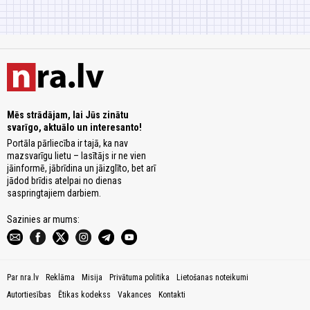
Mēs strādājam, lai Jūs zinātu
svarīgo, aktuālo un interesanto!
Portāla pārliecība ir tajā, ka nav
mazsvarīgu lietu – lasītājs ir ne vien
jāinformē, jābrīdina un jāizglīto, bet arī
jādod brīdis atelpai no dienas
saspringtajiem darbiem.
Sazinies ar mums:
Par nra.lv
Reklāma
Misija
Privātuma politika
Lietošanas noteikumi
Autortiesības
Ētikas kodekss
Vakances
Kontakti