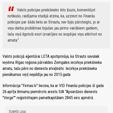
Valsts policijas priekšnieks Ints Ķuzis, komentējot
notikušo, raidījuma studijā atzina, ka, uzzinot no Finanšu
policijas par šādu lietu un Strautu, nav bijis pārsteigts, jo ar
viņu darba problēmas bijušas jau pirms vairākiem gadiem,
taču viņš ilgstoši esot izvairījies no iespējas viņu atbrīvot no
amata.
Valsts policijā aģentūrai LETA apstiprināja, ka Strauts savulaik
ieņēma Rīgas reģiona pārvaldes Zemgales iecirkņa priekšnieka
amatu, taču pērn no dienesta atvaļināts. Iecirkņa priekšnieka
pienākumus viņš nepildīja jau no 2015.gada.
Informācija "Firmas.lv" liecina, ka ar VID Finanšu policijas šī gada
26.aprīļa lēmumu piemērots arests SIA "Apsardzes dienests
"Verge"" reģistrētajam pamatkapitālam 2845 eiro apmērā.
ŠOBRĪD LASA