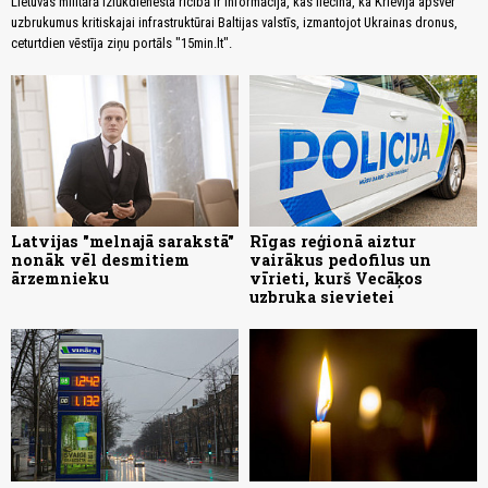
Lietuvas militārā izlūkdienesta rīcībā ir informācija, kas liecina, ka Krievija apsver
uzbrukumus kritiskajai infrastruktūrai Baltijas valstīs, izmantojot Ukrainas dronus,
ceturtdien vēstīja ziņu portāls "15min.lt".
Latvijas "melnajā sarakstā"
Rīgas reģionā aiztur
nonāk vēl desmitiem
vairākus pedofilus un
ārzemnieku
vīrieti, kurš Vecāķos
uzbruka sievietei