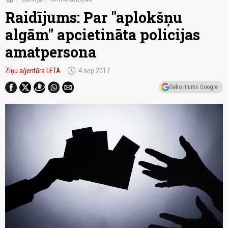
Raidījums: Par "aplokšņu
algām" apcietināta policijas
amatpersona
schedule
Ziņu aģentūra LETA
4.sep 2017
Seko mums Google