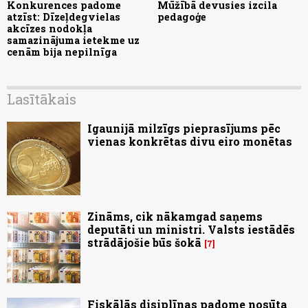
Konkurences padome
Mūžībā devusies izcila
atzīst: Dīzeļdegvielas
pedagoģe
akcīzes nodokļa
samazinājuma ietekme uz
cenām bija nepilnīga
Lasītākais
Igaunijā milzīgs pieprasījums pēc
vienas konkrētas divu eiro monētas
Zināms, cik nākamgad saņems
deputāti un ministri. Valsts iestādēs
strādājošie būs šokā
7
Fiskālās disiplīnas padome nosūta