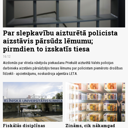
Par slepkavību aizturētā policista
aizstāvis pārsūdz lēmumu;
pirmdien to izskatīs tiesa
16:12
Aizdomās par vīrieša nāvējošu piekaušanu Priekulē aizturētā Valsts policijas
darbinieka aizstāvis pārsūdzējis tiesas lēmumu par policistam piemēroto drošības
līdzekli - apcietinājumu, noskaidroja aģentūra LETA.
Fiskālās disiplīnas
Zināms, cik nākamgad