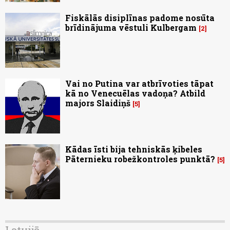
Fiskālās disiplīnas padome nosūta
brīdinājuma vēstuli Kulbergam
2
Vai no Putina var atbrīvoties tāpat
kā no Venecuēlas vadoņa? Atbild
majors Slaidiņš
5
Kādas īsti bija tehniskās ķibeles
Pāternieku robežkontroles punktā?
5
Latvijā