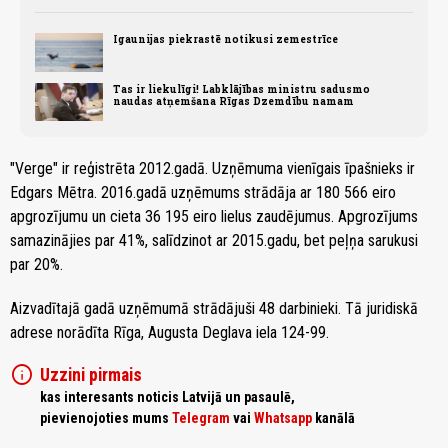
Igaunijas piekrastē notikusi zemestrīce
Tas ir liekulīgi! Labklājības ministru sadusmo
naudas atņemšana Rīgas Dzemdību namam
"Verge" ir reģistrēta 2012.gadā. Uzņēmuma vienīgais īpašnieks ir
Edgars Mētra. 2016.gadā uzņēmums strādāja ar 180 566 eiro
apgrozījumu un cieta 36 195 eiro lielus zaudējumus. Apgrozījums
samazinājies par 41%, salīdzinot ar 2015.gadu, bet peļņa sarukusi
par 20%.
Aizvadītajā gadā uzņēmumā strādājuši 48 darbinieki. Tā juridiskā
adrese norādīta Rīga, Augusta Deglava iela 124-99.
info
Uzzini pirmais
kas interesants noticis Latvijā un pasaulē,
pievienojoties mums
Telegram
vai
Whatsapp
kanālā