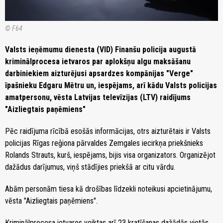
© F64
Valsts ieņēmumu dienesta (VID) Finanšu policija augustā
kriminālprocesa ietvaros par aplokšņu algu maksāšanu
darbiniekiem aizturējusi apsardzes kompānijas "Verge"
īpašnieku Edgaru Mētru un, iespējams, arī kādu Valsts policijas
amatpersonu, vēsta Latvijas televīzijas (LTV) raidījums
"Aizliegtais paņēmiens"
Pēc raidījuma rīcībā esošās informācijas, otrs aizturētais ir Valsts
policijas Rīgas reģiona pārvaldes Zemgales iecirkņa priekšnieks
Rolands Strauts, kurš, iespējams, bijis visa organizators. Organizējot
dažādus darījumus, viņš stādījies priekšā ar citu vārdu.
Abām personām tiesa kā drošības līdzekli noteikusi apcietinājumu,
vēsta "Aizliegtais paņēmiens".
Kriminālprocesa ietvaros veiktas arī 23 kratīšanas dažādās vietās,