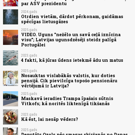
par ASV prezidentu
2024.gads
Otrdien vietām, dārdot pērkonam, gaidāmas
spēcīgas lietusgāzes
2025.gads
VIDEO. Uguns "nežēlo un savā ceļā iznīcina
visu"; Latvijas ugunsdzēsēji steidz palīgā
Portugālei
2023.gads
4 fakti, kā jūras ūdens ietekmē ādu un matus
2025.gads
Nosauktas vislabākās valstis, kur doties
pensijā. Cik pievilcīga topošo pensionāru
vērtējumā ir Latvija?
2025.gads
Maskavā ieradies Trampa īpašais sūtnis
Vitkofs; kā noritēs liktenīgā tikšanās
2023.gads
Kā ēst, lai nesāp vēders?
2025.gads
Deputāts Ozols pēc smagas sķiršanās no Danas