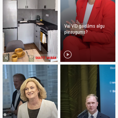
Vai VID gaidāms algu
pieaugums?
play_circle
volume_mute
SKATĪT VAIRĀK