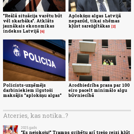
"Reālā situācija varētu būt
Aplokšņu algas Latvijā
vēl skarbāka". Atklāts
nepazūd, tikai shēmas
jaunākais ekonomikas
kļūst sarežģītākas
2
indekss Latvijā
6
Policists-uzņēmējs
Arodbiedrība prasa par 100
darbiniekiem ilgstoši
eiro pacelt minimālo algu
maksājis "aplokšņu algas"
būvniecībā
Atceries, kas notika...?
2025.gads
"Es nejokoju!" Tramps gribētu arī trešo reizi kļūt