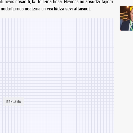
āli, nevis nosacīti, kā to lēma tiesa. Neviens no apsūdzētajiem
nodarījumos neatzina un visi lūdza sevi attaisnot.