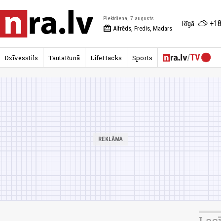
Piektdiena, 7.augusts
+18
Rīgā
redeem
Alfrēds, Fredis, Madars
Dzīvesstils
TautaRunā
LifeHacks
Sports