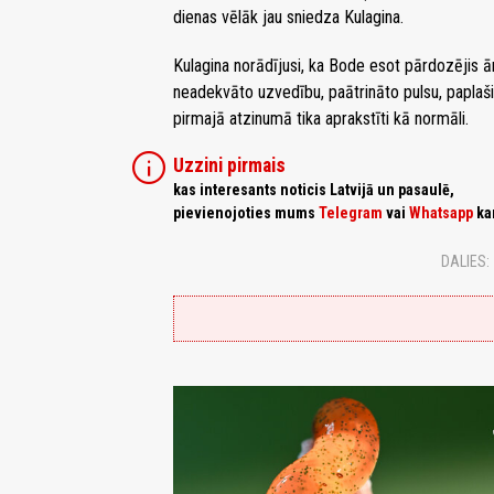
dienas vēlāk jau sniedza Kulagina.
Kulagina norādījusi, ka Bode esot pārdozējis ārs
neadekvāto uzvedību, paātrināto pulsu, paplašinā
pirmajā atzinumā tika aprakstīti kā normāli.
info
Uzzini pirmais
kas interesants noticis Latvijā un pasaulē,
pievienojoties mums
Telegram
vai
Whatsapp
ka
DALIES: