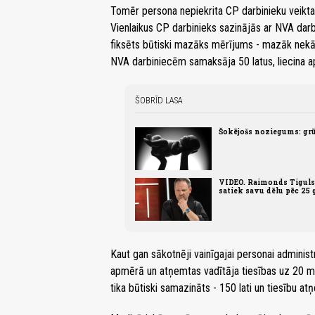
Tomēr persona nepiekrita CP darbinieku veikt
Vienlaikus CP darbinieks sazinājās ar NVA darb
fiksēts būtiski mazāks mērījums - mazāk nekā 
NVA darbiniecēm samaksāja 50 latus, liecina a
ŠOBRĪD LASA
Šokējošs noziegums: grū
VIDEO. Raimonds Tiguls 
satiek savu dēlu pēc 25
Kaut gan sākotnēji vainīgajai personai administ
apmērā un atņemtas vadītāja tiesības uz 20 m
tika būtiski samazināts - 150 lati un tiesību