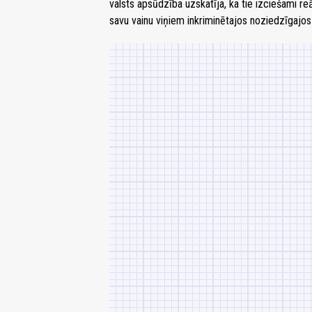
valsts apsūdzība uzskatīja, ka tie izciešami re
savu vainu viņiem inkriminētajos noziedzīgajos 