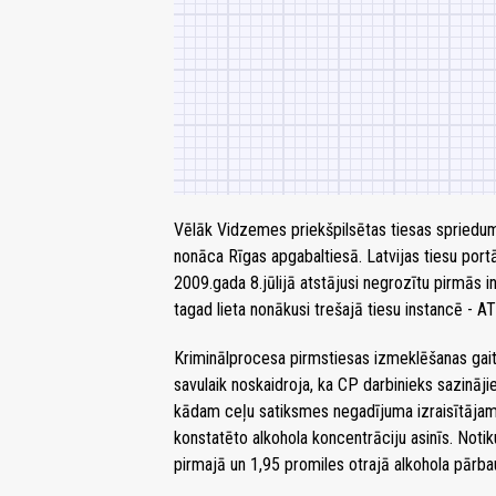
Vēlāk Vidzemes priekšpilsētas tiesas spriedums
nonāca Rīgas apgabaltiesā. Latvijas tiesu portā
2009.gada 8.jūlijā atstājusi negrozītu pirmās
tagad lieta nonākusi trešajā tiesu instancē - A
Kriminālprocesa pirmstiesas izmeklēšanas gai
savulaik noskaidroja, ka CP darbinieks sazināj
kādam ceļu satiksmes negadījuma izraisītājam 
konstatēto alkohola koncentrāciju asinīs. Not
pirmajā un 1,95 promiles otrajā alkohola pārba