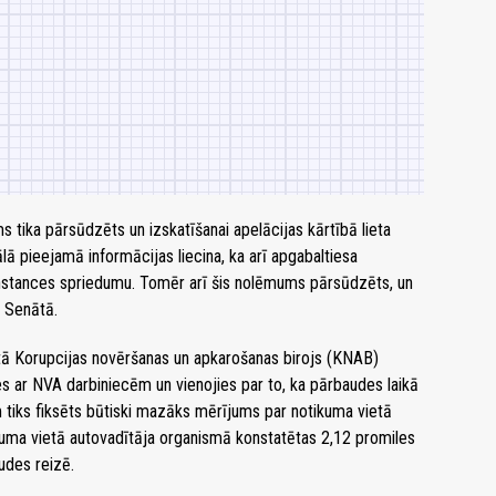
 tika pārsūdzēts un izskatīšanai apelācijas kārtībā lieta
lā pieejamā informācijas liecina, ka arī apgabaltiesa
 instances spriedumu. Tomēr arī šis nolēmums pārsūdzēts, un
T Senātā.
tā Korupcijas novēršanas un apkarošanas birojs (KNAB)
ies ar NVA darbiniecēm un vienojies par to, ka pārbaudes laikā
tiks fiksēts būtiski mazāks mērījums par notikuma vietā
ikuma vietā autovadītāja organismā konstatētas 2,12 promiles
udes reizē.