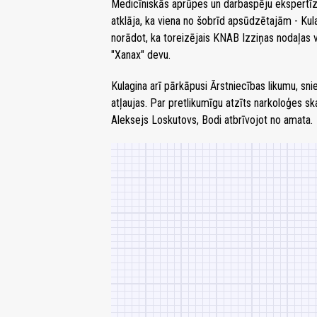
Medicīniskās aprūpes un darbaspēju ekspertīze
atklāja, ka viena no šobrīd apsūdzētajām - Kulag
norādot, ka toreizējais KNAB Izziņas nodaļas 
"Xanax" devu.
Kulagina arī pārkāpusi Ārstniecības likumu, s
atļaujas. Par pretlikumīgu atzīts narkoloģes sk
Aleksejs Loskutovs, Bodi atbrīvojot no amata.