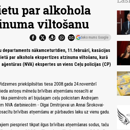
Las
lietu par alkohola
zinuma viltošanu
Seko mums Google
u departaments nākamceturtdien, 11.februārī, kasācijas
lietā par alkohola ekspertīzes atzinuma viltošanu, kurā
s aģentūras (NVA) ekspertes un viens Ceļu policijas (CP)
s Vidzemes priekšpilsētas tiesa 2008.gada 24.novembrī
prieda astoņu mēnešu brīvības atņemšanu nosacīti ar
 tika piemērots arī bijušajam ceļu policistam Andrejam
 NVA darbiniecēm - Olgai Dmitrijevai un Annai Širokovai-
osacītu brīvības atņemšanu ar pārbaudes laiku uz vienu gadu.
jiem piespriest tikpat ilgus brīvības atņemšanas sodus, taču