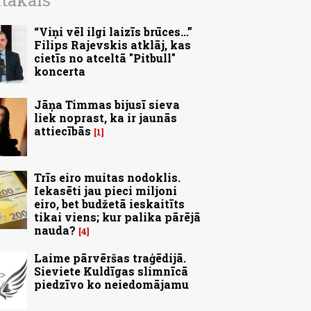
ītākais
“Viņi vēl ilgi laizīs brūces...”
Filips Rajevskis atklāj, kas
cietīs no atceltā "Pitbull"
koncerta
Jāņa Timmas bijusī sieva
liek noprast, ka ir jaunās
attiecībās
1
Trīs eiro muitas nodoklis.
Iekasēti jau pieci miljoni
eiro, bet budžetā ieskaitīts
tikai viens; kur palika pārējā
nauda?
4
Laime pārvēršas traģēdijā.
Sieviete Kuldīgas slimnīcā
piedzīvo ko neiedomājamu