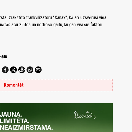
ta izrakstīto trankvilizatoru "Xanax", kā arī uzsvērusi viņa
tās acu zīlītes un nedrošo gaitu, lai gan visi šie faktori
nālā
Komentēt