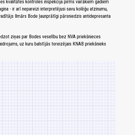
s kvalitātes kontroles inspekcija pirms vairākiem gadiem
ina - ir arī nepareizi interpretējusi savu kolēģu atzinumu,
vadītājs Ilmārs Bode ļaunprātīgi pārsniedzis antidepresanta
niedzot ziņas par Bodes veselību bez NVA priekšnieces
aidrojums, uz kuru balstījās toreizējais KNAB priekšnieks