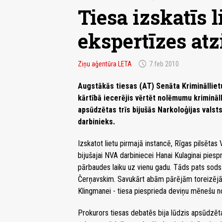
Tiesa izskatīs 
ekspertīzes at
schedule
Ziņu aģentūra LETA
7.feb 2010
Augstākās tiesas (AT) Senāta Kriminālliet
kārtībā iecerējis vērtēt nolēmumu krimināl
apsūdzētas trīs bijušās Narkoloģijas valst
darbinieks.
Izskatot lietu pirmajā instancē, Rīgas pilsēta
bijušajai NVA darbiniecei Hanai Kulaginai pies
pārbaudes laiku uz vienu gadu. Tāds pats sods
Čerņavskim. Savukārt abām pārējām toreizējām
Klingmanei - tiesa piesprieda deviņu mēnešu n
Prokurors tiesas debatēs bija lūdzis apsūdzēta