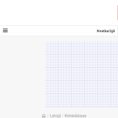
menu
Neatkarīgā
home
/
Latvijā
/
Kriminālziņas