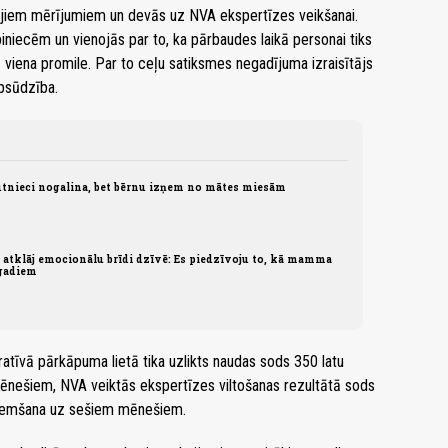
ajiem mērījumiem un devās uz NVA ekspertīzes veikšanai.
iniecēm un vienojās par to, ka pārbaudes laikā personai tiks
viena promile. Par to ceļu satiksmes negadījuma izraisītājs
psūdzība.
tnieci nogalina, bet bērnu izņem no mātes miesām
atklāj emocionālu brīdi dzīvē: Es piedzīvoju to, kā mamma
 gadiem
ratīvā pārkāpuma lietā tika uzlikts naudas sods 350 latu
ēnešiem, NVA veiktās ekspertīzes viltošanas rezultātā sods
 atņemšana uz sešiem mēnešiem.