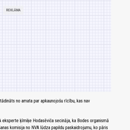
stādināts no amata par apkaunojošu rīcību, kas nav
 NVA eksperte ķīmiķe Hodasēviča secināja, ka Bodes organismā
ēšanas komisija no NVA lūdza papildu paskaidrojumu, ko pāris