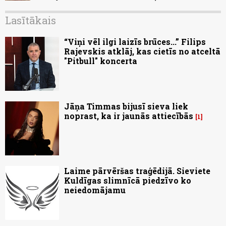
Lasītākais
“Viņi vēl ilgi laizīs brūces...” Filips
Rajevskis atklāj, kas cietīs no atceltā
"Pitbull" koncerta
Jāņa Timmas bijusī sieva liek
noprast, ka ir jaunās attiecībās
1
Laime pārvēršas traģēdijā. Sieviete
Kuldīgas slimnīcā piedzīvo ko
neiedomājamu