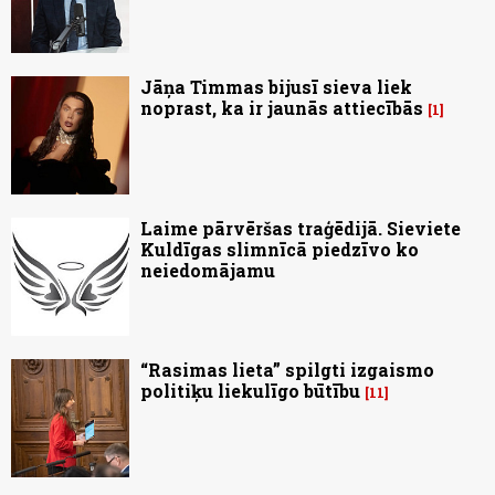
Jāņa Timmas bijusī sieva liek
noprast, ka ir jaunās attiecībās
1
Laime pārvēršas traģēdijā. Sieviete
Kuldīgas slimnīcā piedzīvo ko
neiedomājamu
“Rasimas lieta” spilgti izgaismo
politiķu liekulīgo būtību
11