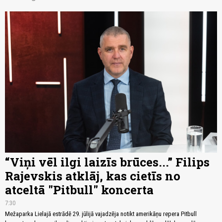
“Viņi vēl ilgi laizīs brūces...” Filips
Rajevskis atklāj, kas cietīs no
atceltā "Pitbull" koncerta
7:30
Mežaparka Lielajā estrādē 29. jūlijā vajadzēja notikt amerikāņu repera Pitbull