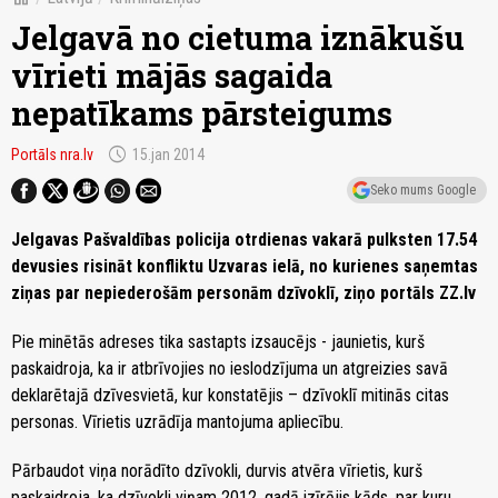
Jelgavā no cietuma iznākušu
vīrieti mājās sagaida
nepatīkams pārsteigums
schedule
Portāls nra.lv
15.jan 2014
Seko mums Google
Jelgavas Pašvaldības policija otrdienas vakarā pulksten 17.54
devusies risināt konfliktu Uzvaras ielā, no kurienes saņemtas
ziņas par nepiederošām personām dzīvoklī, ziņo portāls ZZ.lv
Pie minētās adreses tika sastapts izsaucējs - jaunietis, kurš
paskaidroja, ka ir atbrīvojies no ieslodzījuma un atgreizies savā
deklarētajā dzīvesvietā, kur konstatējis – dzīvoklī mitinās citas
personas. Vīrietis uzrādīja mantojuma apliecību.
Pārbaudot viņa norādīto dzīvokli, durvis atvēra vīrietis, kurš
paskaidroja, ka dzīvokli viņam 2012. gadā izīrējis kāds, par kuru