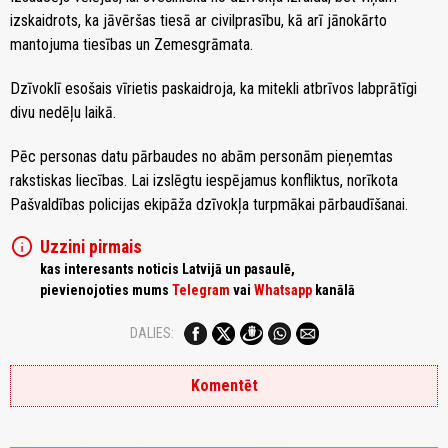
izskaidrots, ka jāvēršas tiesā ar civilprasību, kā arī jānokārto
mantojuma tiesības un Zemesgrāmata.
Dzīvoklī esošais vīrietis paskaidroja, ka mitekli atbrīvos labprātīgi
divu nedēļu laikā.
Pēc personas datu pārbaudes no abām personām pieņemtas
rakstiskas liecības. Lai izslēgtu iespējamus konfliktus, norīkota
Pašvaldības policijas ekipāža dzīvokļa turpmākai pārbaudīšanai.
info
Uzzini pirmais
kas interesants noticis Latvijā un pasaulē,
pievienojoties mums
Telegram
vai
Whatsapp
kanālā
DALIES:
Komentēt