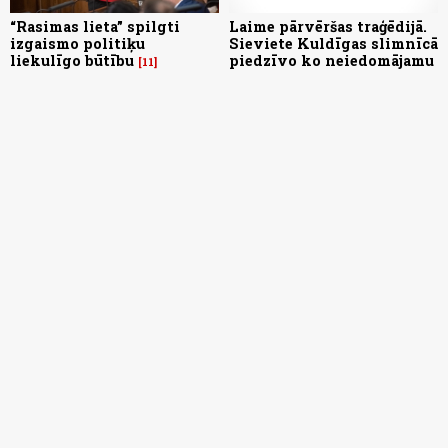
“Rasimas lieta” spilgti
Laime pārvēršas traģēdijā.
izgaismo politiķu
Sieviete Kuldīgas slimnīcā
liekulīgo būtību
piedzīvo ko neiedomājamu
11