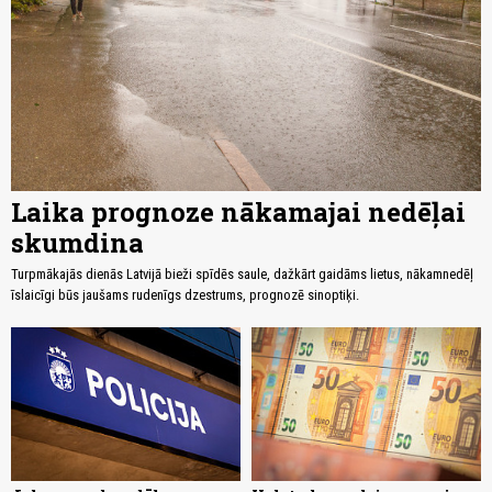
Laika prognoze nākamajai nedēļai
skumdina
Turpmākajās dienās Latvijā bieži spīdēs saule, dažkārt gaidāms lietus, nākamnedēļ
īslaicīgi būs jaušams rudenīgs dzestrums, prognozē sinoptiķi.