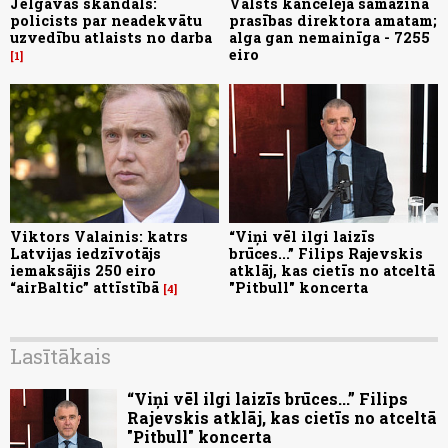
Jelgavas skandāls:
Valsts kanceleja samazina
policists par neadekvātu
prasības direktora amatam;
uzvedību atlaists no darba
alga gan nemainīga - 7255
eiro
1
Viktors Valainis: katrs
“Viņi vēl ilgi laizīs
Latvijas iedzīvotājs
brūces...” Filips Rajevskis
iemaksājis 250 eiro
atklāj, kas cietīs no atceltā
“airBaltic” attīstībā
"Pitbull" koncerta
4
Lasītākais
“Viņi vēl ilgi laizīs brūces...” Filips
Rajevskis atklāj, kas cietīs no atceltā
"Pitbull" koncerta