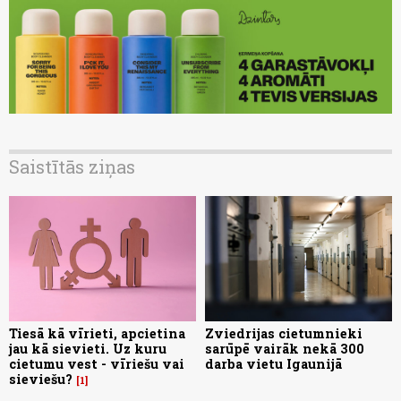
Saistītās ziņas
Tiesā kā vīrieti, apcietina
Zviedrijas cietumnieki
jau kā sievieti. Uz kuru
sarūpē vairāk nekā 300
cietumu vest - vīriešu vai
darba vietu Igaunijā
sieviešu?
1