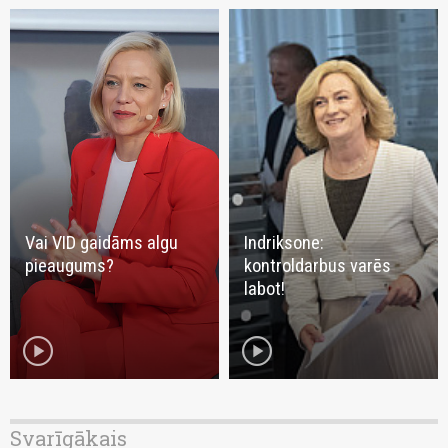
Vai VID gaidāms algu
Indriksone:
pieaugums?
kontroldarbus varēs
labot!
play_circle
play_circle
Svarīgākais