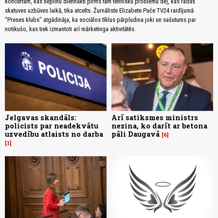
koncertam, kas nepilnu diennakti pirms tam tehnisku problēmu dēļ, kas radās
skatuves uzbūves laikā, tika atcelts. Žurnāliste Elizabete Puče TV24 raidījumā
“Preses klubs” atgādināja, ka sociālos tīklus pārpludina joki un sašutums par
notikušo, kas tiek izmantoti arī mārketinga aktivitātēs.
Jelgavas skandāls:
Arī satiksmes ministrs
policists par neadekvātu
nezina, ko darīt ar betona
uzvedību atlaists no darba
pāli Daugavā
6
1