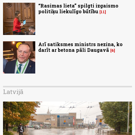
“Rasimas lieta” spilgti izgaismo
politiķu liekulīgo būtību
11
Arī satiksmes ministrs nezina, ko
darīt ar betona pāli Daugavā
6
Latvijā