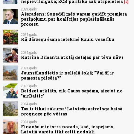
nepievilcīgāka; ECB politika sāk atspēlēties
2
2023.gads
Ašeradens: Šonedēļ mēs varam gaidīt premjera
paziņojumu par koalīcijas paplašināšanās
procesu
2024.gads
Kā dārzeņu ēšana ietekmē kaulu veselību
2024.gads
Katrīna Dimanta atklāj detaļas par tēva nāvi
2023.gads
Jaunzēlandietis ir nelielā šokā; "Vai šī ir
pamesta pilsēta?"
2025.gads
Beidzot atklāts, cik Gauss saņēma, aizejot no
"airBaltic"
2024.gads
Tas ir tikai sākums! Latviešu astrologa baisā
prognoze pēc vētras
2023.gads
Finanšu ministrs norāda, kad, iespējams,
Latvijā varētu tikt celti nodokļi