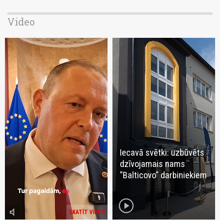
Video
Iecavā svētki: uzbūvēts
dzīvojamais nams
"Balticovo" darbiniekiem
play_circle
volume_mute
SKATĪT VIDEO