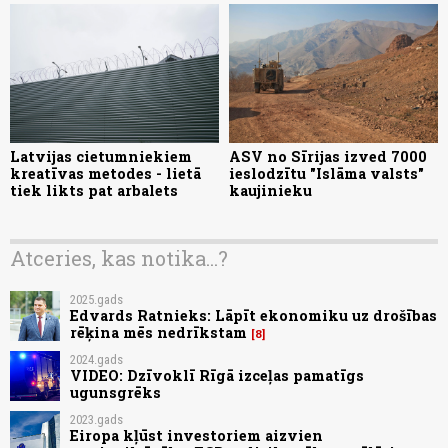
Latvijas cietumniekiem
ASV no Sīrijas izved 7000
kreatīvas metodes - lietā
ieslodzītu "Islāma valsts"
tiek likts pat arbalets
kaujinieku
Atceries, kas notika...?
2025.gads
Edvards Ratnieks: Lāpīt ekonomiku uz drošības
rēķina mēs nedrīkstam
8
2024.gads
VIDEO: Dzīvoklī Rīgā izceļas pamatīgs
ugunsgrēks
2023.gads
Eiropa kļūst investoriem aizvien