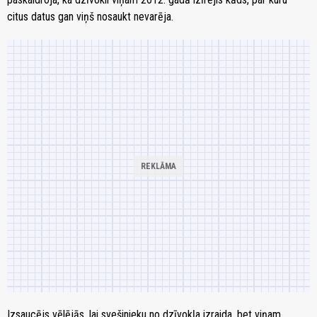
citus datus gan viņš nosaukt nevarēja.
Izsaucējs vēlējās, lai svešinieku no dzīvokļa izraida, bet viņam