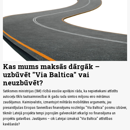
Kas mums maksās dārgāk –
uzbūvēt "Via Baltica" vai
neuzbūvēt?
Satiksmes ministrijas (SM) rīcībā esošie aprēķini rāda, ka nepietiekami attīstīts
autoceļu tīkls tautsaimniecībai ik gadu rada simtos miljonu eiro mērāmus
zaudējumus. Kaimiņvalstis, izmantojot militārās mobilitātes argumentu, jau
piesaistījušas Eiropas Savienības finansējumu nozīmīgu "Via Baltica" posmu izbūvei,
tikmēr Latvijā projekta tempi joprojām galvenokārt atkarīgi no finansējuma un
projektu gatavības. Jautājums – cik Latvijai izmaksā "Via Baltica" attīstības
kavēšanās?