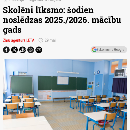
Skolēni līksmo: šodien
noslēdzas 2025./2026. mācību
gads
schedule
Ziņu aģentūra LETA
29.mai
Seko mums Google