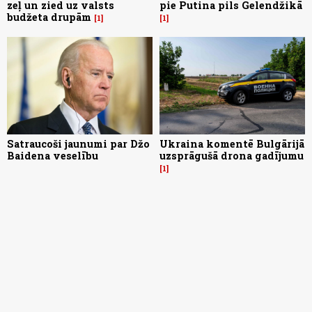
zeļ un zied uz valsts
pie Putina pils Gelendžikā
budžeta drupām
1
1
Satraucoši jaunumi par Džo
Ukraina komentē Bulgārijā
Baidena veselību
uzsprāgušā drona gadījumu
1