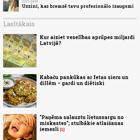
2025.gads
Uzzini, kas bremzē tavu profesionālo izaugsmi
Lasītākais
Kur aiziet veselības aprūpes miljardi
Latvijā?
Kabaču pankūkas ar fetas sieru un
dillēm – gardi un diētiski
"Paņēma salauztu lietussargu no
miskastes"; stulbākie atlaišanas
iemesli
1