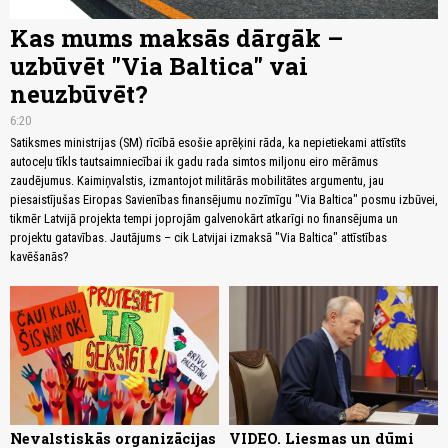
Kas mums maksās dārgāk –
uzbūvēt "Via Baltica" vai
neuzbūvēt?
6:20
Satiksmes ministrijas (SM) rīcībā esošie aprēķini rāda, ka nepietiekami attīstīts
autoceļu tīkls tautsaimniecībai ik gadu rada simtos miljonu eiro mērāmus
zaudējumus. Kaimiņvalstis, izmantojot militārās mobilitātes argumentu, jau
piesaistījušas Eiropas Savienības finansējumu nozīmīgu "Via Baltica" posmu izbūvei,
tikmēr Latvijā projekta tempi joprojām galvenokārt atkarīgi no finansējuma un
projektu gatavības. Jautājums – cik Latvijai izmaksā "Via Baltica" attīstības
kavēšanās?
Nevalstiskās organizācijas
VIDEO. Liesmas un dūmi