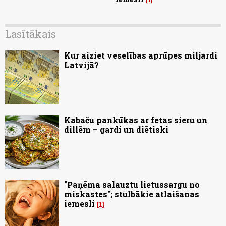
Lasītākais
Kur aiziet veselības aprūpes miljardi
Latvijā?
Kabaču pankūkas ar fetas sieru un
dillēm – gardi un diētiski
"Paņēma salauztu lietussargu no
miskastes"; stulbākie atlaišanas
iemesli
1