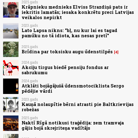
2025.gads
Krāpnieku mednieks Elviss Strazdiņš pats ir
iekritis lamatās; iesaka konkrētu preci Latvijas
veikalos nepirkt
2023.gads
Lato Lapsa nikns: "bļ, nu kur lai es tagad
pamūku no tā idiota, kas nesas pretī"
2025.gads
Brīdina par toksisku augu ūdenstilpēs
4
2024.gads
Akciju tirgus biedē pensiju fondus ar
sabrukumu
2024.gads
Atklāti bojāgājušā ūdensmotociklista Sergo
pēdējie vārdi
2023.gads
Kauņā nolaupītie bērni atrasti pie Baltkrievijas
robežas
2025.gads
Naktī Rīgā notikusi traģēdija: zem tramvaja
gājis bojā skrejriteņa vadītājs