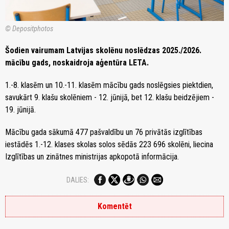
© Depositphotos
Šodien vairumam Latvijas skolēnu noslēdzas 2025./2026.
mācību gads, noskaidroja aģentūra LETA.
1.-8. klasēm un 10.-11. klasēm mācību gads noslēgsies piektdien,
savukārt 9. klašu skolēniem - 12. jūnijā, bet 12. klašu beidzējiem -
19. jūnijā.
Mācību gada sākumā 477 pašvaldību un 76 privātās izglītības
iestādēs 1.-12. klases skolas solos sēdās 223 696 skolēni, liecina
Izglītības un zinātnes ministrijas apkopotā informācija.
DALIES:
Komentēt