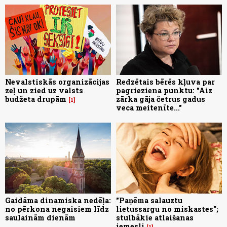
Nevalstiskās organizācijas
Redzētais bērēs kļuva par
zeļ un zied uz valsts
pagrieziena punktu: "Aiz
budžeta drupām
zārka gāja četrus gadus
1
veca meitenīte..."
Gaidāma dinamiska nedēļa:
"Paņēma salauztu
no pērkona negaisiem līdz
lietussargu no miskastes";
saulainām dienām
stulbākie atlaišanas
iemesli
1