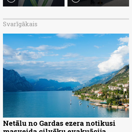
Svarīgākais
Netālu no Gardas ezera notikusi
masveida cilvēku evakuācija