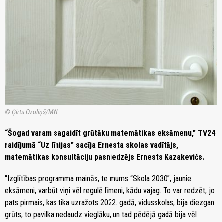
© Ģirts Ozoliņš/MN
“Šogad varam sagaidīt grūtāku matemātikas eksāmenu,” TV24
raidījumā “Uz līnijas” sacīja Ernesta skolas vadītājs,
matemātikas konsultāciju pasniedzējs Ernests Kazakevičs.
“Izglītības programma mainās, te mums “Skola 2030”, jaunie
eksāmeni, varbūt viņi vēl regulē līmeni, kādu vajag. To var redzēt, jo
pats pirmais, kas tika uzražots 2022. gadā, vidusskolas, bija diezgan
grūts, to pavilka nedaudz vieglāku, un tad pēdējā gadā bija vēl