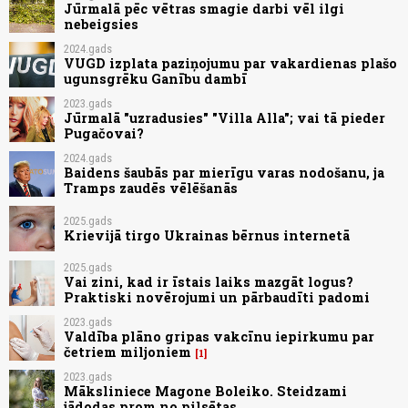
Jūrmalā pēc vētras smagie darbi vēl ilgi
nebeigsies
2024.gads
VUGD izplata paziņojumu par vakardienas plašo
ugunsgrēku Ganību dambī
2023.gads
Jūrmalā "uzradusies" "Villa Alla"; vai tā pieder
Pugačovai?
2024.gads
Baidens šaubās par mierīgu varas nodošanu, ja
Tramps zaudēs vēlēšanās
2025.gads
Krievijā tirgo Ukrainas bērnus internetā
2025.gads
Vai zini, kad ir īstais laiks mazgāt logus?
Praktiski novērojumi un pārbaudīti padomi
2023.gads
Valdība plāno gripas vakcīnu iepirkumu par
četriem miljoniem
1
2023.gads
Māksliniece Magone Boleiko. Steidzami
jādodas prom no pilsētas