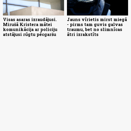
Visas asaras izraudājusi.
Jauns vīrietis mirst miegā
Mirušā Kristera mātei
- pirms tam guvis galvas
komunikācija ar policiju
traumu, bet no slimnīcas
atstājusi rūgtu pēcgaršu
ātri izrakstīts