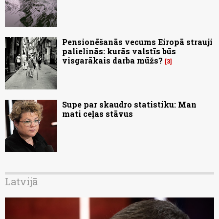
Pensionēšanās vecums Eiropā strauji
palielinās: kurās valstīs būs
visgarākais darba mūžs?
3
Supe par skaudro statistiku: Man
mati ceļas stāvus
Latvijā