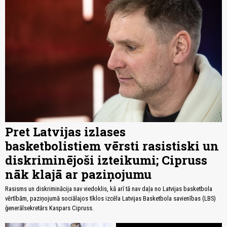
Pret Latvijas izlases
basketbolistiem vērsti rasistiski un
diskriminējoši izteikumi; Cipruss
nāk klajā ar paziņojumu
Rasisms un diskriminācija nav viedoklis, kā arī tā nav daļa no Latvijas basketbola
vērtībām, paziņojumā sociālajos tīklos izcēla Latvijas Basketbola savienības (LBS)
ģenerālsekretārs Kaspars Cipruss.