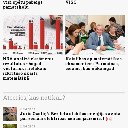
visi spētu pabeigt
VISC
pamatskolu
NRA analizē eksāmenu
Kaislības ap matemātikas
rezultātus - šogad
eksāmeniem: Pārmaiņas,
vēsturiski lielākais
cerams, būs nākamgad
izkritušo skaits
matemātikā
Atceries, kas notika...?
2024.gads
Juris Ozoliņš: Bez lēta stabilas enerģijas avota
par zemām elektrības cenām jāaizmirst
16
2024.gads