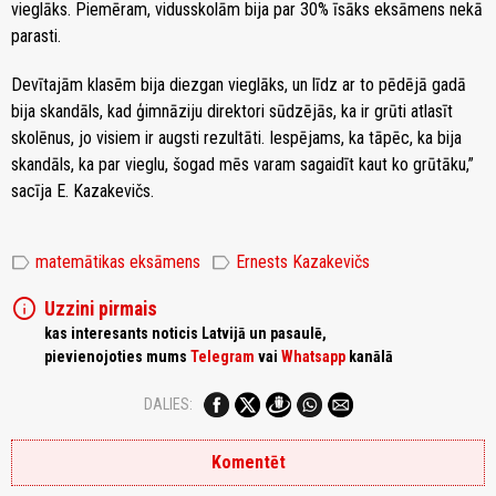
vieglāks. Piemēram, vidusskolām bija par 30% īsāks eksāmens nekā
parasti.
Devītajām klasēm bija diezgan vieglāks, un līdz ar to pēdējā gadā
bija skandāls, kad ģimnāziju direktori sūdzējās, ka ir grūti atlasīt
skolēnus, jo visiem ir augsti rezultāti. Iespējams, ka tāpēc, ka bija
skandāls, ka par vieglu, šogad mēs varam sagaidīt kaut ko grūtāku,”
sacīja E. Kazakevičs.
label
label
matemātikas eksāmens
Ernests Kazakevičs
info
Uzzini pirmais
kas interesants noticis Latvijā un pasaulē,
pievienojoties mums
Telegram
vai
Whatsapp
kanālā
DALIES:
Komentēt