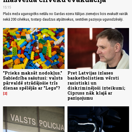
15:15
Plašs meža ugunsgrēks netālu no Gardas ezera Itālijas ziemeļos licis evakuēt vairāk
nekā 200 cilvēkus, tostarp daudzus atpūtniekus, sestdien paziņoja ugunsdzēsēji.
"Prieks maksāt nodokļus."
Pret Latvijas izlases
Sabiedrība sašutusi: valsts
basketbolistiem vērsti
pārvaldē strādājošie trīs
rasistiski un
dienas spēlējās ar "Lego"?
diskriminējoši izteikumi;
Cipruss nāk klajā ar
2
paziņojumu