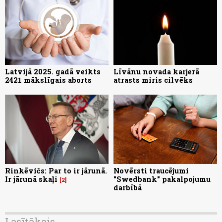
Latvijā 2025. gadā veikts
Līvānu novada karjerā
2421 mākslīgais aborts
atrasts miris cilvēks
Rinkēvičs: Par to ir jārunā.
Novērsti traucējumi
Ir jārunā skaļi
"Swedbank" pakalpojumu
2
darbībā
Lasītākais