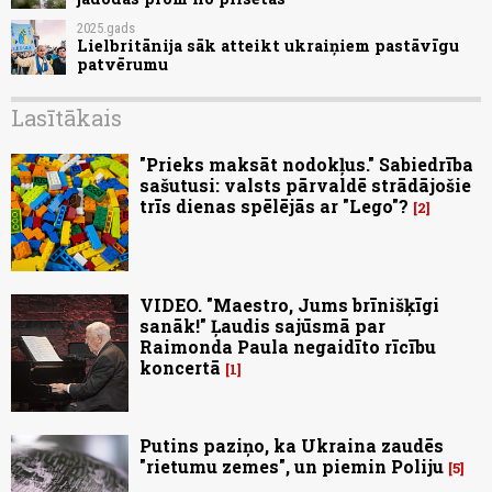
2025.gads
Lielbritānija sāk atteikt ukraiņiem pastāvīgu
patvērumu
Lasītākais
"Prieks maksāt nodokļus." Sabiedrība
sašutusi: valsts pārvaldē strādājošie
trīs dienas spēlējās ar "Lego"?
2
VIDEO. "Maestro, Jums brīnišķīgi
sanāk!" Ļaudis sajūsmā par
Raimonda Paula negaidīto rīcību
koncertā
1
Putins paziņo, ka Ukraina zaudēs
"rietumu zemes", un piemin Poliju
5