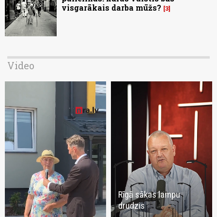
visgarākais darba mūžs?
3
Video
Rīgā sākas lampu
drudzis