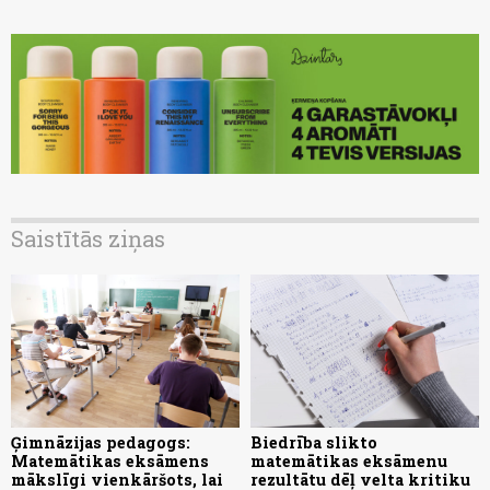
Saistītās ziņas
Ģimnāzijas pedagogs:
Biedrība slikto
Matemātikas eksāmens
matemātikas eksāmenu
mākslīgi vienkāršots, lai
rezultātu dēļ velta kritiku