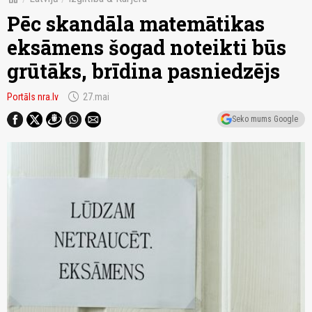
Pēc skandāla matemātikas
eksāmens šogad noteikti būs
grūtāks, brīdina pasniedzējs
schedule
Portāls nra.lv
27.mai
Seko mums Google