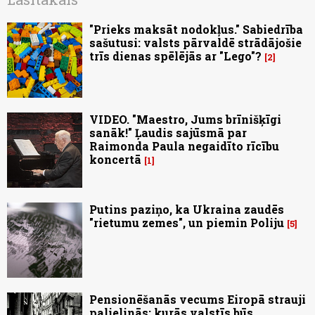
"Prieks maksāt nodokļus." Sabiedrība
sašutusi: valsts pārvaldē strādājošie
trīs dienas spēlējās ar "Lego"?
2
VIDEO. "Maestro, Jums brīnišķīgi
sanāk!" Ļaudis sajūsmā par
Raimonda Paula negaidīto rīcību
koncertā
1
Putins paziņo, ka Ukraina zaudēs
"rietumu zemes", un piemin Poliju
5
Pensionēšanās vecums Eiropā strauji
palielinās: kurās valstīs būs