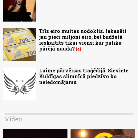
Trīs eiro muitas nodoklis. Iekasēti
jau pieci miljoni eiro, bet budžetā
ieskaitīts tikai viens; kur palika
pārējā nauda?
4
Laime pārvēršas traģēdijā. Sieviete
Kuldīgas slimnīcā piedzīvo ko
neiedomājamu
Video