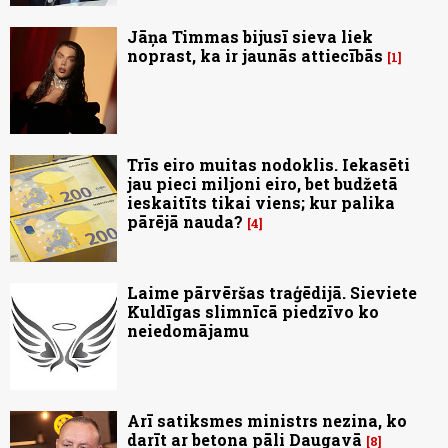
Jāņa Timmas bijusī sieva liek
noprast, ka ir jaunās attiecībās
1
Trīs eiro muitas nodoklis. Iekasēti
jau pieci miljoni eiro, bet budžetā
ieskaitīts tikai viens; kur palika
pārējā nauda?
4
Laime pārvēršas traģēdijā. Sieviete
Kuldīgas slimnīcā piedzīvo ko
neiedomājamu
Arī satiksmes ministrs nezina, ko
darīt ar betona pāli Daugavā
8