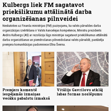
Kulbergs liek FM sagatavot
priekšlikumu attālinātā darba
organizēšanas pilnveidei
Neskatoties uz Finanšu ministrijas (FM) paziņojumu, ka valsts pārvaldes darba
organizācijas izvērtēšana ir Valsts kancelejas kompetence, Ministru prezidents
Andris Kulbergs (AS) ar rezolūciju lūgs ministrijai sagatavot priekšlikumus attālinātā
darba organizēšanas un piemērošanas pilnveidošanai valsts pārvaldē, pastāstīja
premjera komunikācijas padomniece Elīna Šverna.
Premjers komentē
Vitālijs Gavrilovs atklāj
iespējamās izmaiņas
labas formas noslēpumu
vecāku pabalstu izmaksā