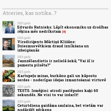
Atceries, kas notika...?
2025.gads
Edvards Ratnieks: Lāpīt ekonomiku uz drošības
rēķina mēs nedrīkstam
8
2024.gads
Virsdiriģents Mārtiņš Klišāns:
Dziesmusvētkiem draud iznīkšana un
izbeigšanās
2023.gads
Jaunzēlandietis ir nelielā šokā; "Vai šī ir
pamesta pilsēta?"
2025.gads
Kartupeļu mizas, burkānu gali un kāpostu
serdes - noderīgas idejas izmantošanai virtuvē
2025.gads
TESTS. Izmēģini: atrodi paslēpušos kaķi 60
sekundēs. Ne visi to var izdarīt!
2025.gads
Ceturtdiena gaidāma saulaina, bet vietām var
nodārdēt pērkons