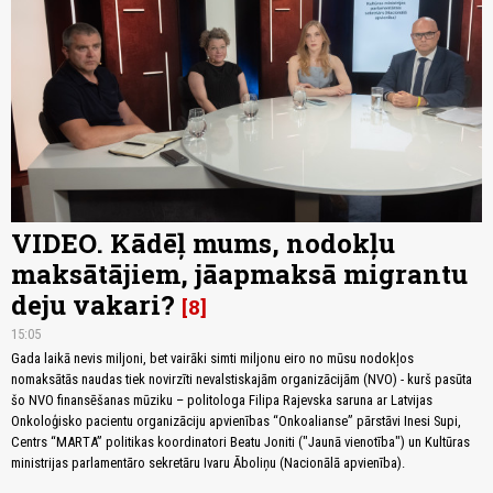
VIDEO. Kādēļ mums, nodokļu
maksātājiem, jāapmaksā migrantu
deju vakari?
8
15:05
Gada laikā nevis miljoni, bet vairāki simti miljonu eiro no mūsu nodokļos
nomaksātās naudas tiek novirzīti nevalstiskajām organizācijām (NVO) - kurš pasūta
šo NVO finansēšanas mūziku – politologa Filipa Rajevska saruna ar Latvijas
Onkoloģisko pacientu organizāciju apvienības “Onkoalianse” pārstāvi Inesi Supi,
Centrs “MARTA” politikas koordinatori Beatu Joniti ("Jaunā vienotība") un Kultūras
ministrijas parlamentāro sekretāru Ivaru Āboliņu (Nacionālā apvienība).