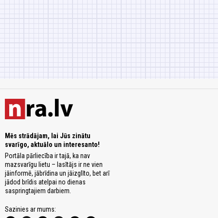
Mēs strādājam, lai Jūs zinātu
svarīgo, aktuālo un interesanto!
Portāla pārliecība ir tajā, ka nav
mazsvarīgu lietu – lasītājs ir ne vien
jāinformē, jābrīdina un jāizglīto, bet arī
jādod brīdis atelpai no dienas
saspringtajiem darbiem.
Sazinies ar mums: