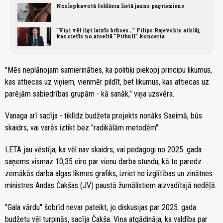
Noslepkavotā feldšera lietā jauns pagrieziens
“Viņi vēl ilgi laizīs brūces...” Filips Rajevskis atklāj,
kas cietīs no atceltā "Pitbull" koncerta
"Mēs neplānojam samierināties, ka politiķi piekopj principu likumus,
kas attiecas uz viņiem, vienmēr pildīt, bet likumus, kas attiecas uz
parējām sabiedrības grupām - kā sanāk," viņa uzsvēra.
Vanaga arī sacīja - tiklīdz budžeta projekts nonāks Saeimā, būs
skaidrs, vai varēs iztikt bez "radikālām metodēm".
LETA jau vēstīja, ka vēl nav skaidrs, vai pedagogi no 2025. gada
saņems vismaz 10,35 eiro par vienu darba stundu, kā to paredz
zemākās darba algas likmes grafiks, izriet no izglītības un zinātnes
ministres Andas Čakšas (JV) paustā žurnālistiem aizvadītajā nedēļā.
"Gala vārdu" šobrīd nevar pateikt, jo diskusijas par 2025. gada
budžetu vēl turpinās, sacīja Čakša. Viņa atgādināja, ka valdība par