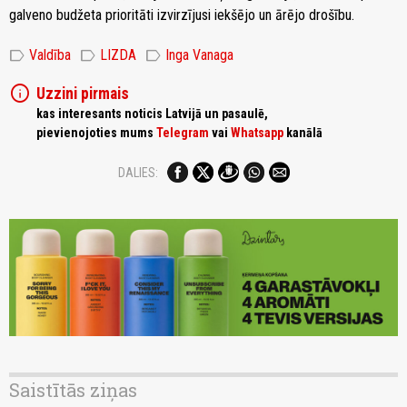
galveno budžeta prioritāti izvirzījusi iekšējo un ārējo drošību.
label
label
label
Valdība
LIZDA
Inga Vanaga
info
Uzzini pirmais
kas interesants noticis Latvijā un pasaulē,
pievienojoties mums
Telegram
vai
Whatsapp
kanālā
DALIES:
Saistītās ziņas