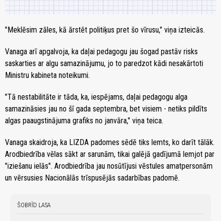
"Meklēsim zāles, kā ārstēt politiķus pret šo vīrusu," viņa izteicās.
Vanaga arī apgalvoja, ka daļai pedagogu jau šogad pastāv risks
saskarties ar algu samazinājumu, jo to paredzot kādi nesakārtoti
Ministru kabineta noteikumi.
"Tā nestabilitāte ir tāda, ka, iespējams, daļai pedagogu alga
samazināsies jau no šī gada septembra, bet visiem - netiks pildīts
algas paaugstinājuma grafiks no janvāra," viņa teica.
Vanaga skaidroja, ka LIZDA padomes sēdē tiks lemts, ko darīt tālāk.
Arodbiedrība vēlas sākt ar sarunām, tikai galējā gadījumā lemjot par
"iziešanu ielās". Arodbiedrība jau nosūtījusi vēstules amatpersonām
un vērsusies Nacionālās trīspusējās sadarbības padomē.
ŠOBRĪD LASA