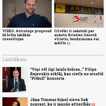
VIDEO. Astrologs prognozē
Cilvēki ir sašutuši par
šā brīža labākās
anketu Briseles lidostā:
investīcijas
vīrietis, bezdzimuma vai
mātīte
1
Lasītākais
“Viņi vēl ilgi laizīs brūces...” Filips
Rajevskis atklāj, kas cietīs no atceltā
"Pitbull" koncerta
Jāņa Timmas bijusī sieva liek
noprast, ka ir jaunās attiecībās
1