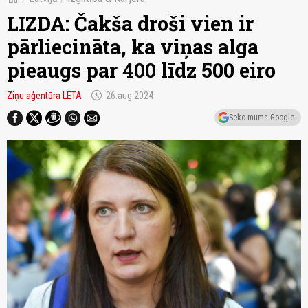
LIZDA: Čakša droši vien ir
pārliecināta, ka viņas alga
pieaugs par 400 līdz 500 eiro
schedule
Ziņu aģentūra LETA
26.aug 2024
Seko mums Google