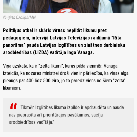
© Ģirts Ozoliņš/MN
Politiķus atkal ir skāris vīruss nepildīt likumu pret
pedagogiem, intervijā Latvijas Televīzijas raidījumā "Rīta
panorāma" pauda Latvijas Izglītības un zinātnes darbinieku
arodbiedrības (LIZDA) vadītāja Inga Vanaga.
Viņa uzskata, ka ir "zelta likumi", kurus pilda vienmēr. Vanaga
izteicās, ka nozares ministrei droši vien ir pārliecība, ka viņas alga
pieaugs par 400 līdz 500 eiro, jo to paredz viens no šiem "zelta"
likumiem.
Tikmēr Izglītības likuma izpilde ir apdraudēta un nauda
nav pieprasīta arī prioritārajos pasākumos, sacīja
arodbiedrības vadītāja.