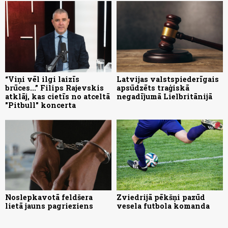
“Viņi vēl ilgi laizīs
Latvijas valstspiederīgais
brūces...” Filips Rajevskis
apsūdzēts traģiskā
atklāj, kas cietīs no atceltā
negadījumā Lielbritānijā
"Pitbull" koncerta
Noslepkavotā feldšera
Zviedrijā pēkšņi pazūd
lietā jauns pagrieziens
vesela futbola komanda