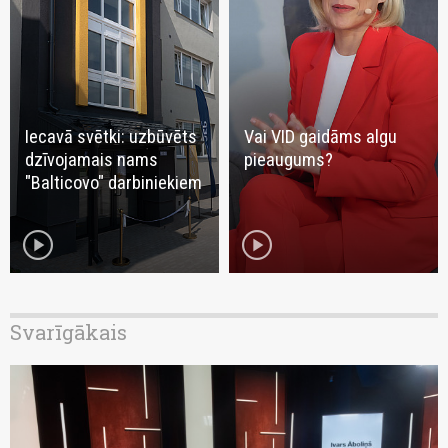
Iecavā svētki: uzbūvēts
Vai VID gaidāms algu
dzīvojamais nams
pieaugums?
"Balticovo" darbiniekiem
play_circle
play_circle
Svarīgākais