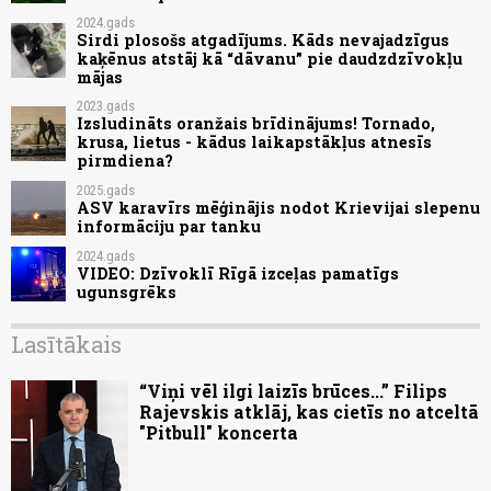
2024.gads
Sirdi plosošs atgadījums. Kāds nevajadzīgus
kaķēnus atstāj kā “dāvanu” pie daudzdzīvokļu
mājas
2023.gads
Izsludināts oranžais brīdinājums! Tornado,
krusa, lietus - kādus laikapstākļus atnesīs
pirmdiena?
2025.gads
ASV karavīrs mēģinājis nodot Krievijai slepenu
informāciju par tanku
2024.gads
VIDEO: Dzīvoklī Rīgā izceļas pamatīgs
ugunsgrēks
Lasītākais
“Viņi vēl ilgi laizīs brūces...” Filips
Rajevskis atklāj, kas cietīs no atceltā
"Pitbull" koncerta