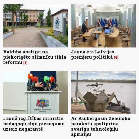
Valdībā apstiprina
Jauna ēra Latvijas
piekoriģēto slimnīcu tīkla
premjeru politikā
9
reformu
1
Jaunā izglītības ministre
Ar Kulberga un Zelenska
pedagogu algu pieaugumu
parakstu apstiprina
uzreiz negarantē
svarīgu tehnoloģiju
apmaiņu