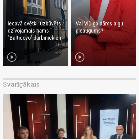
Iecavā svētki: uzbūvēts
Vai VID gaidāms algu
dzīvojamais nams
pieaugums?
"Balticovo" darbiniekiem
play_circle
play_circle
Svarīgākais