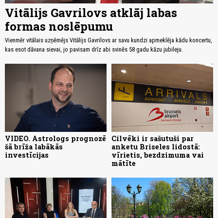
Vitālijs Gavrilovs atklāj labas
formas noslēpumu
Vienmēr vitālais uzņēmējs Vitālijs Gavrilovs ar savu kundzi apmeklēja kādu koncertu,
kas esot dāvana sievai, jo pavisam drīz abi svinēs 58 gadu kāzu jubileju.
VIDEO. Astrologs prognozē
Cilvēki ir sašutuši par
šā brīža labākās
anketu Briseles lidostā:
investīcijas
vīrietis, bezdzimuma vai
mātīte