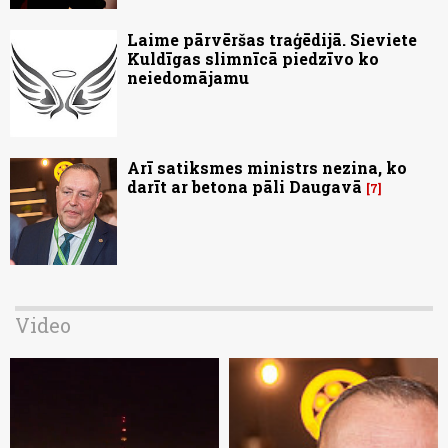
Laime pārvēršas traģēdijā. Sieviete
Kuldīgas slimnīcā piedzīvo ko
neiedomājamu
Arī satiksmes ministrs nezina, ko
darīt ar betona pāli Daugavā
7
Video