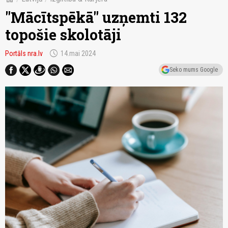
"Mācītspēkā" uzņemti 132
topošie skolotāji
schedule
Portāls nra.lv
14.mai 2024
Seko mums Google