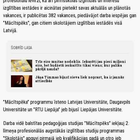
profesionālu ievirzi, kā arī pirmsskolas izglītības un interešu
izglītības iestādes ir aicinātas pieteikt savas aktuālās un plānotās
vakances, ir publicētas 382 vakances, piedāvājot darba iespējas gan
"Mācītspēks", gan citiem skolotājiem izglītības iestādēs visā
Latvijā.
ŠOBRĪD LASA
Trīs eiro muitas nodoklis. Iekasēti jau pieci miljoni
eiro, bet budžetā ieskaitīts tikai viens; kur palika
pārējā nauda?
Jāņa Timmas bijusī sieva liek noprast, ka ir jaunās
attiecībās
"Mācītspēka" programmu īsteno Latvijas Universitāte, Daugavpils
Universitāte un "RTU Liepāja" jeb bijusī Liepājas Universitāte.
Darba vidē balstītas pedagoģijas studijas "Mācītspēks" iekļauj 2.
līmeņa profesionālās augstākās izglītības studiju programmas
"Skolotājs" apguvi pirmajā jeb kvalifikācijas gadā un otro jeb