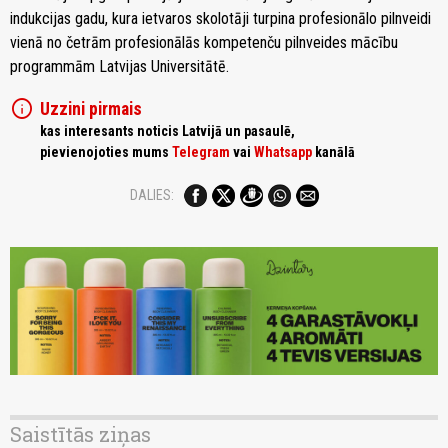
indukcijas gadu, kura ietvaros skolotāji turpina profesionālo pilnveidi
vienā no četrām profesionālās kompetenču pilnveides mācību
programmām Latvijas Universitātē.
info
Uzzini pirmais
kas interesants noticis Latvijā un pasaulē,
pievienojoties mums
Telegram
vai
Whatsapp
kanālā
DALIES:
Saistītās ziņas