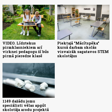
VIDEO. Līdztekus
Piektajā "Mācītspēka"
pirmklasniekiem arī
kursā darbam skolās
virknei pedagogu šī būs
visvairāk sagatavos STEM
pirmā pieredze klasē
skolotājus
1149 dažādu jomu
speciālisti vēlas apgūt
skolotāja arodu projektā