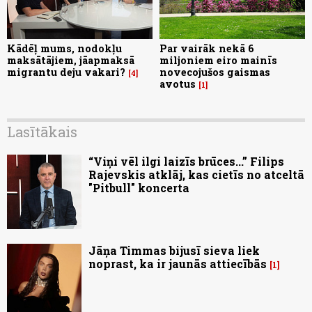
Kādēļ mums, nodokļu
Par vairāk nekā 6
maksātājiem, jāapmaksā
miljoniem eiro mainīs
migrantu deju vakari?
novecojušos gaismas
4
avotus
1
Lasītākais
“Viņi vēl ilgi laizīs brūces...” Filips
Rajevskis atklāj, kas cietīs no atceltā
"Pitbull" koncerta
Jāņa Timmas bijusī sieva liek
noprast, ka ir jaunās attiecībās
1