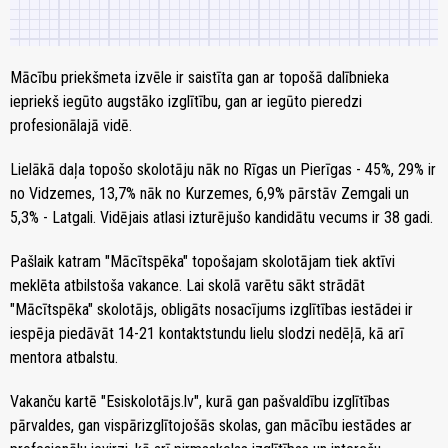
Mācību priekšmeta izvēle ir saistīta gan ar topošā dalībnieka
iepriekš iegūto augstāko izglītību, gan ar iegūto pieredzi
profesionālajā vidē.
Lielākā daļa topošo skolotāju nāk no Rīgas un Pierīgas - 45%, 29% ir
no Vidzemes, 13,7% nāk no Kurzemes, 6,9% pārstāv Zemgali un
5,3% - Latgali. Vidējais atlasi izturējušo kandidātu vecums ir 38 gadi.
Pašlaik katram "Mācītspēka" topošajam skolotājam tiek aktīvi
meklēta atbilstoša vakance. Lai skolā varētu sākt strādāt
"Mācītspēka" skolotājs, obligāts nosacījums izglītības iestādei ir
iespēja piedāvāt 14-21 kontaktstundu lielu slodzi nedēļā, kā arī
mentora atbalstu.
Vakanču kartē "Esiskolotājs.lv", kurā gan pašvaldību izglītības
pārvaldes, gan vispārizglītojošās skolas, gan mācību iestādes ar