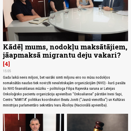
Kādēļ mums, nodokļu maksātājiem,
jāapmaksā migrantu deju vakari?
4
15:05
Gada laikā nevis miljoni, bet vairāki simti miljonu eiro no mūsu nodokļos
nomaksātās naudas tiek novirzīti nevalstiskajām organizācijām (NVO) - kurš pasūta
šo NVO finansēšanas mūziku – politologa Filipa Rajevska saruna ar Latvijas
Onkoloģisko pacientu organizāciju apvienības “Onkoalianse” pārstāvi Inesi Supi,
Centrs “MARTA” politikas koordinatori Beatu Joniti ("Jaunā vienotība") un Kultūras
ministrijas parlamentāro sekretāru Ivaru Āboliņu (Nacionālā apvienība).