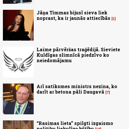
Jāņa Timmas bijusī sieva liek
noprast, ka ir jaunās attiecībās
1
Laime pārvēršas traģēdijā. Sieviete
Kuldīgas slimnīcā piedzīvo ko
neiedomājamu
Arī satiksmes ministrs nezina, ko
darīt ar betona pāli Daugavā
7
“Rasimas lieta” spilgti izgaismo
politiķu liekulīgo būtību
15