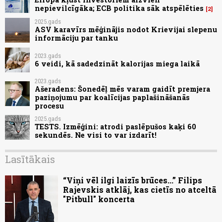
nepievilcīgāka; ECB politika sāk atspēlēties
2
2025.gads
ASV karavīrs mēģinājis nodot Krievijai slepenu
informāciju par tanku
2023.gads
6 veidi, kā sadedzināt kalorijas miega laikā
2023.gads
Ašeradens: Šonedēļ mēs varam gaidīt premjera
paziņojumu par koalīcijas paplašināšanās
procesu
2025.gads
TESTS. Izmēģini: atrodi paslēpušos kaķi 60
sekundēs. Ne visi to var izdarīt!
Lasītākais
“Viņi vēl ilgi laizīs brūces...” Filips
Rajevskis atklāj, kas cietīs no atceltā
"Pitbull" koncerta