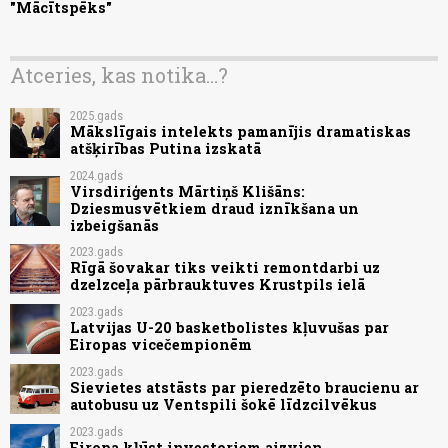
"Mācītspēks"
Atceries, kas notika...?
2025.gads
Mākslīgais intelekts pamanījis dramatiskas
atšķirības Putina izskatā
2024.gads
Virsdiriģents Mārtiņš Klišāns:
Dziesmusvētkiem draud iznīkšana un
izbeigšanās
2023.gads
Rīgā šovakar tiks veikti remontdarbi uz
dzelzceļa pārbrauktuves Krustpils ielā
2023.gads
Latvijas U-20 basketbolistes kļuvušas par
Eiropas vicečempionēm
2023.gads
Sievietes atstāsts par pieredzēto braucienu ar
autobusu uz Ventspili šokē līdzcilvēkus
2023.gads
Eiropa kļūst investoriem aizvien