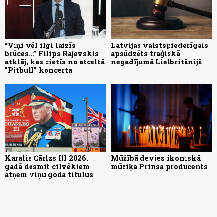
“Viņi vēl ilgi laizīs
Latvijas valstspiederīgais
brūces...” Filips Rajevskis
apsūdzēts traģiskā
atklāj, kas cietīs no atceltā
negadījumā Lielbritānijā
"Pitbull" koncerta
Karalis Čārlzs III 2026.
Mūžībā devies ikoniskā
gadā desmit cilvēkiem
mūziķa Prinsa producents
atņem viņu goda titulus