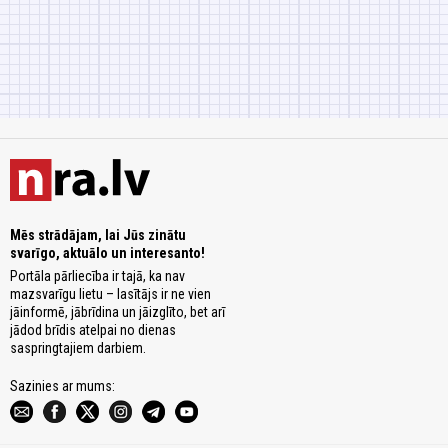
Mēs strādājam, lai Jūs zinātu
svarīgo, aktuālo un interesanto!
Portāla pārliecība ir tajā, ka nav
mazsvarīgu lietu – lasītājs ir ne vien
jāinformē, jābrīdina un jāizglīto, bet arī
jādod brīdis atelpai no dienas
saspringtajiem darbiem.
Sazinies ar mums: