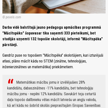
© pexels.com
Darba vidē balstītajā jauno pedagogu apmācības programmā
"Mācītspēks" šopavasar tika saņemti 333 pieteikumi, bet
studijās uzņemti 132 topošie skolotāji, informē "Mācītspēka"
pārstāvji.
Gandrīz puse no topošiem "Mācītspēka" skolotājiem, kuri izturējuši
atlasi, plāno mācīt kādu no STEM (zinātne, tehnoloģijas,
inženierzinātnes un matemātika) priekšmetiem.
Matemātikas mācību jomu ir izvēlējušies 28%
kandidātu, dabaszinātnes -11% kandidātu, bet tehnoloģiju
mācību jomu - nepilni 12% kandidātu. Savukārt teju ceturtā
daļa topošo dalībnieku vēlas mācīt latviešu un angļu valodu,
kā arī kādu no šobrīd skolās pieprasītajām Eiropas Savienības