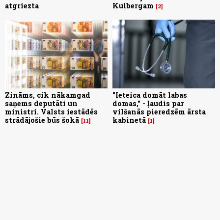
atgriezta
Kulbergam
2
Zināms, cik nākamgad
"Ieteica domāt labas
saņems deputāti un
domas," - ļaudis par
ministri. Valsts iestādēs
vilšanās pieredzēm ārsta
strādājošie būs šokā
kabinetā
11
1