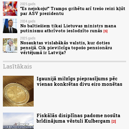
2025.gads
"Es nejokoju!" Tramps gribētu arī trešo reizi kļūt
par ASV prezidentu
2024.gads
No baltiešiem tikai Lietuvas ministrs mana
putinismu atbrīvoto ieslodzīto runās
5
2025.gads
Nosauktas vislabākās valstis, kur doties
pensijā. Cik pievilcīga topošo pensionāru
vērtējumā ir Latvija?
Lasītākais
Igaunijā milzīgs pieprasījums pēc
vienas konkrētas divu eiro monētas
Fiskālās disiplīnas padome nosūta
brīdinājuma vēstuli Kulbergam
2