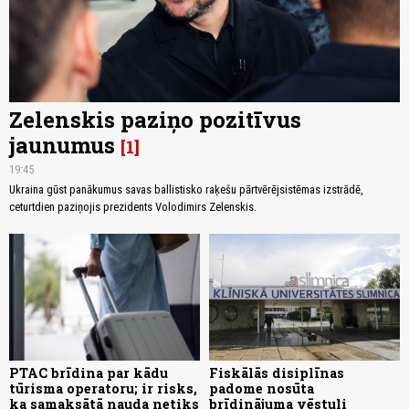
Zelenskis paziņo pozitīvus
jaunumus
1
19:45
Ukraina gūst panākumus savas ballistisko raķešu pārtvērējsistēmas izstrādē,
ceturtdien paziņojis prezidents Volodimirs Zelenskis.
PTAC brīdina par kādu
Fiskālās disiplīnas
tūrisma operatoru; ir risks,
padome nosūta
ka samaksātā nauda netiks
brīdinājuma vēstuli