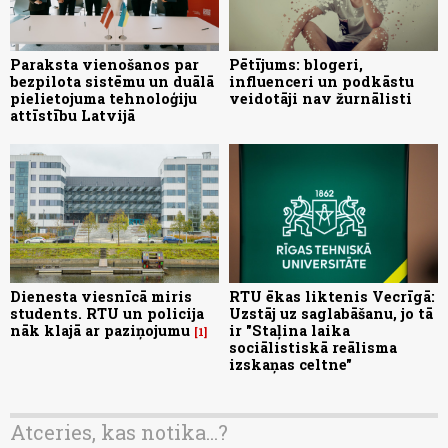
Paraksta vienošanos par
Pētījums: blogeri,
bezpilota sistēmu un duālā
influenceri un podkāstu
pielietojuma tehnoloģiju
veidotāji nav žurnālisti
attīstību Latvijā
Dienesta viesnīcā miris
RTU ēkas liktenis Vecrīgā:
students. RTU un policija
Uzstāj uz saglabāšanu, jo tā
nāk klajā ar paziņojumu
ir "Staļina laika
1
sociālistiskā reālisma
izskaņas celtne"
Atceries, kas notika...?