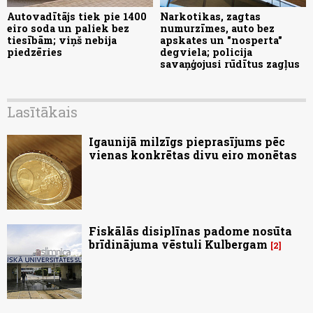
Autovadītājs tiek pie 1400
Narkotikas, zagtas
eiro soda un paliek bez
numurzīmes, auto bez
tiesībām; viņš nebija
apskates un "nosperta"
piedzēries
degviela; policija
savaņģojusi rūdītus zagļus
Lasītākais
Igaunijā milzīgs pieprasījums pēc
vienas konkrētas divu eiro monētas
Fiskālās disiplīnas padome nosūta
brīdinājuma vēstuli Kulbergam
2