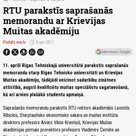
RTU parakstīs saprašanās
memorandu ar Krievijas
Muitas akadēmiju
schedule
Portāls nra.lv
8.apr 2011
Seko mums Google
11. aprīlī Rīgas Tehniskajā universitātē parakstīs saprašanās
memorandu starp Rīgas Tehnisko universitāti un Krievijas
Muitas akadēmiju, tādējādi veicinot sadarbību zinātnes
attīstībā, augsti kvalificētu muitas speciālistu sagatavošanā,
kā arī arvien plašākā studentu apmaiņā.
Saprašanās memorandu parakstīs RTU rektors akadēmiķis Leonīds
Ribickis, Starptautisko ekonomisko sakaru un muitas institūta
direktors profesors Aivars Vilnis Krastiņš, Krievijas Muitas
akadēmijas pirmais prorektors profesors Vladimirs Černihs un