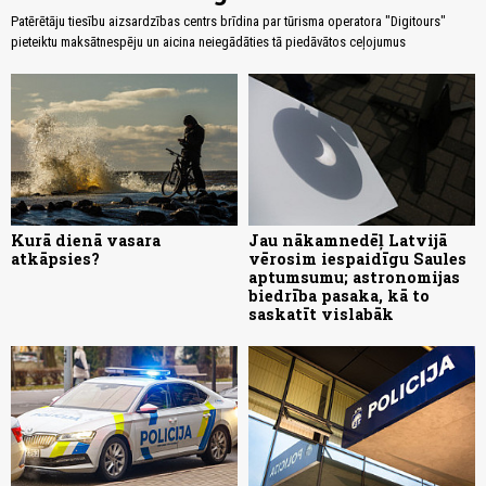
Patērētāju tiesību aizsardzības centrs brīdina par tūrisma operatora "Digitours"
pieteiktu maksātnespēju un aicina neiegādāties tā piedāvātos ceļojumus
Kurā dienā vasara
Jau nākamnedēļ Latvijā
atkāpsies?
vērosim iespaidīgu Saules
aptumsumu; astronomijas
biedrība pasaka, kā to
saskatīt vislabāk