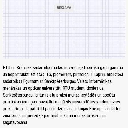
RTU un Krievijas sadarbība muitas nozarē ilgst vairāku gadu garumā
un nepārtraukti attīstās. Tā, piemēram, pirmdien, 11.aprīlī, atbilstoši
sadarbības līgumam ar Sanktpēterburgas Valsts Informātikas,
mehānikas un optikas universitāti RTU studenti dosies uz
Sanktpēterburgu, lai tur izietu praksi muitas iestādēs un apgūtu
praktiskas iemaņas, savukārt maijā šīs universitātes studenti izies
praksi Rīgā. Tāpat RTU pasniedzēji lasa lekcijas Krievijā, lai dalītos
zināšanās un pieredzē par muitnieku un muitas brokeru un
sagatavošanu.