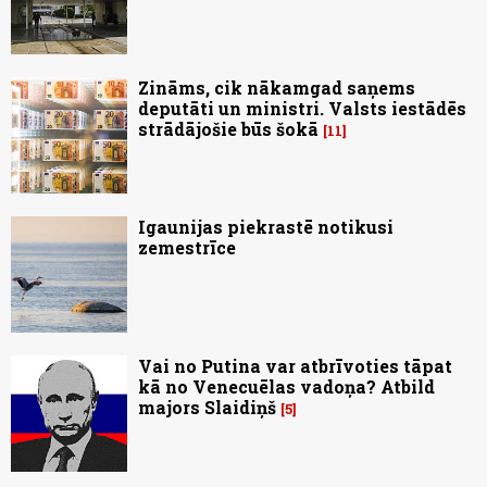
Zināms, cik nākamgad saņems
deputāti un ministri. Valsts iestādēs
strādājošie būs šokā
11
Igaunijas piekrastē notikusi
zemestrīce
Vai no Putina var atbrīvoties tāpat
kā no Venecuēlas vadoņa? Atbild
majors Slaidiņš
5