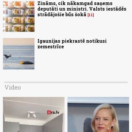
Zināms, cik nākamgad saņems
deputāti un ministri. Valsts iestādēs
strādājošie būs šokā
11
Igaunijas piekrastē notikusi
zemestrīce
Video