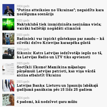
2024.gads
"Putins atteiksies no Ukrainas"; negaidīts kara
noslēguma scenārijs
2023.gads
Naktsklubā tiek izsmidzināta nezināma viela;
vairāki ballētāji nogādāti slimnīcā
2023.gads
Radinieki var izpirkt gūstekņus par naudu – kā
cilvēki dzīvo Krievijas karaspēka gūstā
2024.gads
Siksnis: Katrs Latvijas iedzīvotājs iegūs no tā,
ka Latvijas Radio un LTV tiks apvienoti
2025.gads
Soctīkli līksmo! Mamikina mājaslapu
pārņēmuši Latvijas patrioti, kas viņa vārdā
aicina atbalstīt Ukrainu
2025.gads
Latvijas Banka: Lietuvu un Igauniju labākajā
gadījumā panāksim pēc 15 līdz 25 gadiem
2024.gads
4 padomi, kā nodzīvot garu mūžu