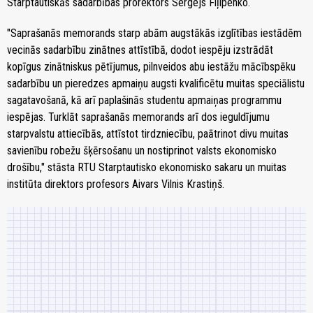
Starptautiskās sadarbības prorektors Sergejs Fiļipenko.
"Saprašanās memorands starp abām augstākās izglītības iestādēm
vecinās sadarbību zinātnes attīstībā, dodot iespēju izstrādāt
kopīgus zinātniskus pētījumus, pilnveidos abu iestāžu mācībspēku
sadarbību un pieredzes apmaiņu augsti kvalificētu muitas speciālistu
sagatavošanā, kā arī paplašinās studentu apmaiņas programmu
iespējas. Turklāt saprašanās memorands arī dos ieguldījumu
starpvalstu attiecībās, attīstot tirdzniecību, paātrinot divu muitas
savienību robežu šķērsošanu un nostiprinot valsts ekonomisko
drošību," stāsta RTU Starptautisko ekonomisko sakaru un muitas
institūta direktors profesors Aivars Vilnis Krastiņš.