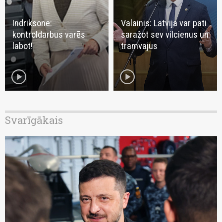
Indriksone:
Valainis: Latvija var pati
kontroldarbus varēs
saražot sev vilcienus un
labot!
tramvajus
play_circle
play_circle
Svarīgākais