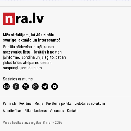
Mēs strādājam, lai Jūs zinātu
svarīgo, aktuālo un interesanto!
Portāla pārliecība ir tajā, ka nav
mazsvarīgu lietu – lasītājs ir ne vien
jāinformē, jābrīdina un jāizglīto, bet arī
jādod brīdis atelpai no dienas
saspringtajiem darbiem.
Sazinies ar mums:
Par nra.lv
Reklāma
Misija
Privātuma politika
Lietošanas noteikumi
Autortiesības
Ētikas kodekss
Vakances
Kontakti
Visas tiesības aizsargātas © nra.lv, 2026