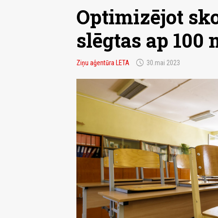
Optimizējot sko
slēgtas ap 100 
schedule
Ziņu aģentūra LETA
30.mai 2023