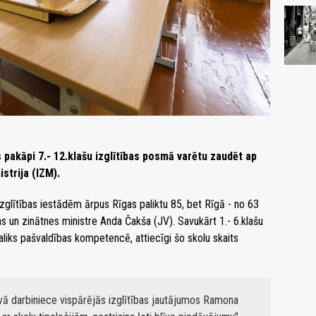
as pakāpi 7.- 12.klašu izglītības posmā varētu zaudēt ap
istrija (IZM).
lītības iestādēm ārpus Rīgas paliktu 85, bet Rīgā - no 63
bas un zinātnes ministre Anda Čakša (JV). Savukārt 1.- 6.klašu
liks pašvaldības kompetencē, attiecīgi šo skolu skaits
tīvā darbiniece vispārējās izglītības jautājumos Ramona