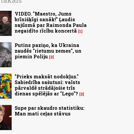
ītākais
VIDEO. "Maestro, Jums
brīnišķīgi sanāk!" Ļaudis
sajūsmā par Raimonda Paula
negaidīto rīcību koncertā
1
Putins paziņo, ka Ukraina
zaudēs "rietumu zemes", un
piemin Poliju
2
"Prieks maksāt nodokļus."
Sabiedrība sašutusi: valsts
pārvaldē strādājošie trīs
dienas spēlējās ar "Lego"?
2
Supe par skaudro statistiku:
Man mati ceļas stāvus