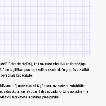
idei". Galvenie rādītāji, kas raksturo efektīvu un ilgtspējīgu
rībā no izglītības posma, skolēnu skaits klašu grupās atkarībā
 personāla kapacitāte.
u blīvuma dēļ noteiktas kā izņēmumi, uz kuriem izstrādātie
jas vidusskola, kas atrodas Talsu novadā. Urtāne norādīja - ja
ti tiktu ietekmēta izglītības pieejamība.