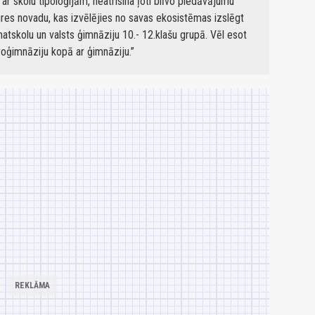
 ar skolu tipoloģijām, neatrisina ļoti blīvo piedāvājumu"
gres novadu, kas izvēlējies no savas ekosistēmas izslēgt
atskolu un valsts ģimnāziju 10.- 12.klašu grupā. Vēl esot
roģimnāziju kopā ar ģimnāziju.