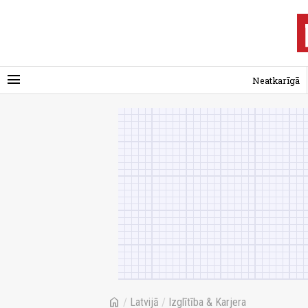
menu
Neatkarīgā
home
/
Latvijā
/
Izglītība & Karjera