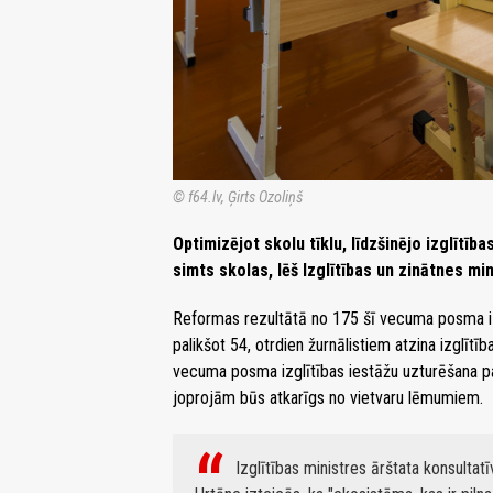
© f64.lv, Ģirts Ozoliņš
Optimizējot skolu tīklu, līdzšinējo izglītīb
simts skolas, lēš Izglītības un zinātnes min
Reformas rezultātā no 175 šī vecuma posma izg
palikšot 54, otrdien žurnālistiem atzina izglītī
vecuma posma izglītības iestāžu uzturēšana pa
joprojām būs atkarīgs no vietvaru lēmumiem.
Izglītības ministres ārštata konsulta