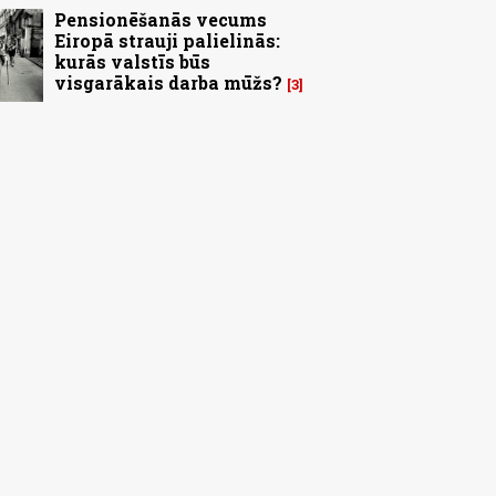
Pensionēšanās vecums
Eiropā strauji palielinās:
kurās valstīs būs
visgarākais darba mūžs?
3