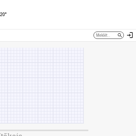
20°
login
search