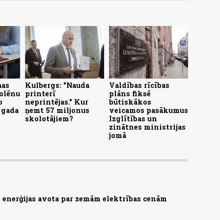
ņas
Kulbergs: "Nauda
Valdības rīcības
kolēnu
printerī
plāns fiksē
o
neprintējas." Kur
būtiskākos
 gada
ņemt 57 miljonus
veicamos pasākumus
skolotājiem?
Izglītības un
zinātnes ministrijas
jomā
as enerģijas avota par zemām elektrības cenām