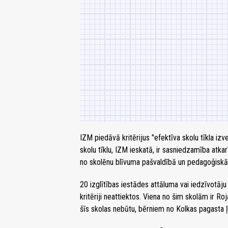
IZM piedāvā kritērijus "efektīva skolu tīkla izve
skolu tīklu, IZM ieskatā, ir sasniedzamība atka
no skolēnu blīvuma pašvaldībā un pedagoģiskā
20 izglītības iestādes attāluma vai iedzīvotāj
kritēriji neattiektos. Viena no šim skolām ir Ro
šīs skolas nebūtu, bērniem no Kolkas pagasta ļo