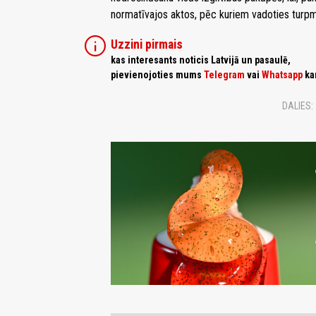
normatīvajos aktos, pēc kuriem vadoties turpmāk
info
Uzzini pirmais
kas interesants noticis Latvijā un pasaulē,
pievienojoties mums
Telegram
vai
Whatsapp
ka
DALIES: