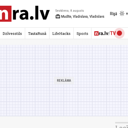
Sestdiena, 8.augusts
+
Rīgā
redeem
Mudīte, Vladislava, Vladislavs
Dzīvesstils
TautaRunā
LifeHacks
Sports