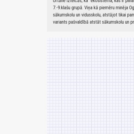
Urtāne izteicās, ka "ekosistēma, kas ir pilna
7.-9.klašu grupā. Viņa kā piemēru minēja O
sākumskolu un vidusskolu, atstājot tikai pam
variants pašvaldībā atstāt sākumskolu un p