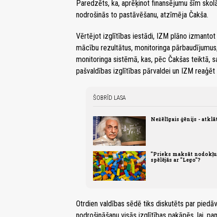
Paredzēts, ka, aprēķinot finansējumu šīm skolām
nodrošinās to pastāvēšanu, atzīmēja Čakša.
Vērtējot izglītības iestādi, IZM plāno izmantot 
mācību rezultātus, monitoringa pārbaudījumus, 
monitoringa sistēmā, kas, pēc Čakšas teiktā, s
pašvaldības izglītības pārvaldei un IZM reaģēt
ŠOBRĪD LASA
Nežēlīgais ģēnijs - atkl
"Prieks maksāt nodokļus.
spēlējās ar "Lego"?
Otrdien valdības sēdē tiks diskutēts par piedāv
nodrošināšanu visās izglītības pakāpēs, lai, 