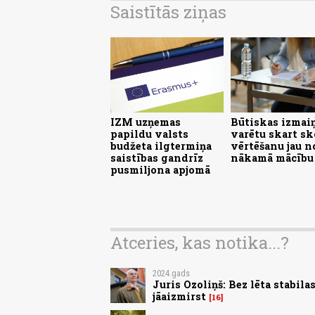
Saistītās ziņas
IZM uzņemas
Būtiskas izmai
papildu valsts
varētu skart s
budžeta ilgtermiņa
vērtēšanu jau n
saistības gandrīz
nākamā mācību
pusmiljona apjomā
Atceries, kas notika...?
2024.gads
Juris Ozoliņš: Bez lēta stabil
jāaizmirst
16