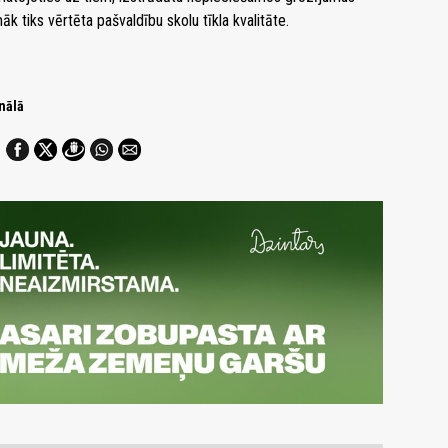
 tiks vērtēta pašvaldību skolu tīkla kvalitāte.
nālā