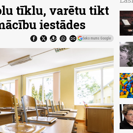
Las
lu tīklu, varētu tikt
mācību iestādes
Seko mums Google