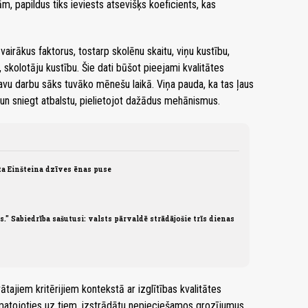
, papildus tiks ieviests atsevišķs koeficients, kas
vairākus faktorus, tostarp skolēnu skaitu, viņu kustību,
skolotāju kustību. Šie dati būšot pieejami kvalitātes
avu darbu sāks tuvāko mēnešu laikā. Viņa pauda, ka tas ļaus
 un sniegt atbalstu, pielietojot dažādus mehānismus.
āta Einšteina dzīves ēnas puse
" Sabiedrība sašutusi: valsts pārvaldē strādājošie trīs dienas
ātajiem kritērijiem kontekstā ar izglītības kvalitātes
pamatojoties uz tiem, izstrādātu nepieciešamos grozījumus