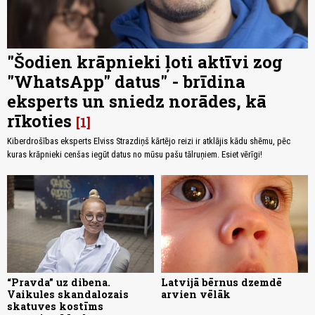
"Šodien krāpnieki ļoti aktīvi zog
"WhatsApp" datus" - brīdina
eksperts un sniedz norādes, kā
rīkoties
1
Kiberdrošības eksperts Elviss Strazdiņš kārtējo reizi ir atklājis kādu shēmu, pēc
kuras krāpnieki cenšas iegūt datus no mūsu pašu tālruņiem. Esiet vērīgi!
“Pravda” uz dibena.
Latvijā bērnus dzemdē
Vaikules skandalozais
arvien vēlāk
skatuves kostīms