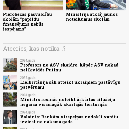
Pierobežas pašvaldību
Ministrija atklāj jaunos
skolām "papildu
noteikumus skolām
finansējums nebūs
iespējams"
Atceries, kas notika...?
2024.gads
Profesors no ASV skaidro, kāpēc ASV nekad
nelikvidēs Putinu
2025.gads
Lielbritānija sāk atteikt ukraiņiem pastāvīgu
patvērumu
2023.gads
Ministrs rosinās noteikt ārkārtas situāciju
negaisa vissmagāk skartajās teritorijās
2024.gads
Valainis: Bankām virspeļņas nodokli varētu
ieviest no nākamā gada