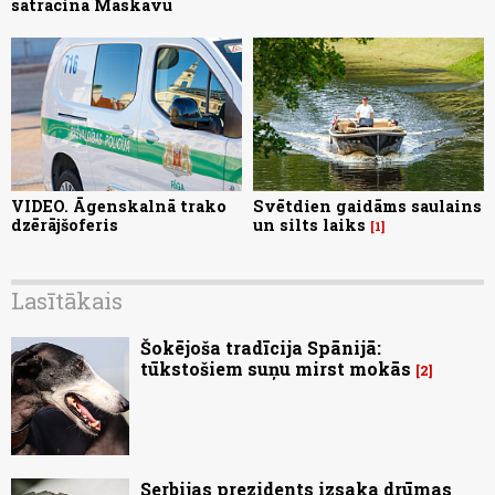
satracina Maskavu
VIDEO. Āgenskalnā trako
Svētdien gaidāms saulains
dzērājšoferis
un silts laiks
1
Lasītākais
Šokējoša tradīcija Spānijā:
tūkstošiem suņu mirst mokās
2
Serbijas prezidents izsaka drūmas