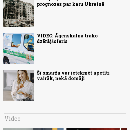
prognozes par karu Ukrainā
VIDEO. Āgenskalnā trako
dzērājšoferis
Šī smarža var ietekmēt apetīti
vairāk, nekā domāji
Video