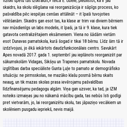
fiziski spētu tās izskraidīt,» teica E. Ūbele, piebilstot, ka ir jau
skaidrs, ka skolu slēgšana vai reorganizācija ir sāpīgs process, ko
pašvaldība pēc iespējas cenšas attālināt – it īpaši tuvojoties
vēlēšanām. Skaidrs gan esot tas, ka klase ar trim vai diviem bērniem
nav mūsdienīgs un labs modelis, it īpaši, ja tā ir 9. klase, kura tiek
gatavota centralizētajiem eksāmeniem. Viena no šādām vietām
esot Dunavas pamatskola, kurā šogad ir tikai 18 bērnu. Līdz šim tā ir
izdzīvojusi, jo ēkā iekārtots daudzfunkcionālais centrs. Savukārt
Apes novadā 2017. gada 1. septembrī jau ieplānots reorganizēt par
sākumskolām Vidagas, Sikšņu un Trapenes pamatskolu. Novada
izglītības darba speciāliste Gunta Ļuļe to pamato ar demogrāfisko
situāciju: ne pirmsskolas, ne mazāko klašu posmā bērnu skaits
neaug, un tik mazas skolas prasa ievērojamu pašvaldības
līdzfinansējumu pedagogu algām. Viņa gan uzsver, ka tad, ja IZM
noteiks izmaiņas jau no nākamā mācību gada, tas nebūs īsti godīgi
pret vietvarām, jo, lai reorganizētu skolu, tas jāpaziņo vecākiem un
skolēniem pusgadu iepriekš, nevis maijā.