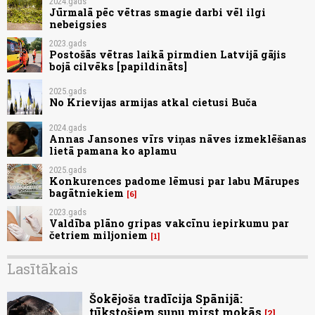
2024.gads
Jūrmalā pēc vētras smagie darbi vēl ilgi
nebeigsies
2023.gads
Postošās vētras laikā pirmdien Latvijā gājis
bojā cilvēks [papildināts]
2025.gads
No Krievijas armijas atkal cietusi Buča
2024.gads
Annas Jansones vīrs viņas nāves izmeklēšanas
lietā pamana ko aplamu
2025.gads
Konkurences padome lēmusi par labu Mārupes
bagātniekiem
6
2023.gads
Valdība plāno gripas vakcīnu iepirkumu par
četriem miljoniem
1
Lasītākais
Šokējoša tradīcija Spānijā:
tūkstošiem suņu mirst mokās
2