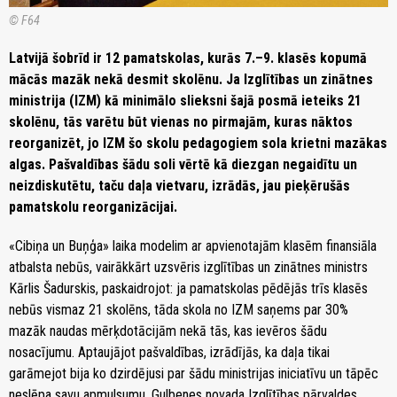
© F64
Latvijā šobrīd ir 12 pamatskolas, kurās 7.–9. klasēs kopumā
mācās mazāk nekā desmit skolēnu. Ja Izglītības un zinātnes
ministrija (IZM) kā minimālo slieksni šajā posmā ieteiks 21
skolēnu, tās varētu būt vienas no pirmajām, kuras nāktos
reorganizēt, jo IZM šo skolu pedagogiem sola krietni mazākas
algas. Pašvaldības šādu soli vērtē kā diezgan negaidītu un
neizdiskutētu, taču daļa vietvaru, izrādās, jau pieķērušās
pamatskolu reorganizācijai.
«Cibiņa un Buņģa» laika modelim ar apvienotajām klasēm finansiāla
atbalsta nebūs, vairākkārt uzsvēris izglītības un zinātnes ministrs
Kārlis Šadurskis, paskaidrojot: ja pamatskolas pēdējās trīs klasēs
nebūs vismaz 21 skolēns, tāda skola no IZM saņems par 30%
mazāk naudas mērķdotācijām nekā tās, kas ievēros šādu
nosacījumu. Aptaujājot pašvaldības, izrādījās, ka daļa tikai
garāmejot bija ko dzirdējusi par šādu ministrijas iniciatīvu un tāpēc
neslēpa savu apmulsumu. Gulbenes novada Izglītības pārvaldes