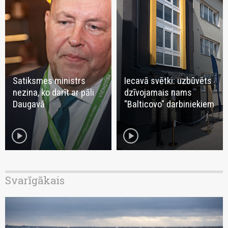
Satiksmes ministrs
Iecavā svētki: uzbūvēts
nezina, ko darīt ar pāli
dzīvojamais nams
Daugavā
"Balticovo" darbiniekiem
play_circle
play_circle
Svarīgākais