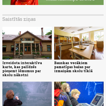
Saistītās ziņas
Izveidota interaktīva
Bauskas vecākiem
karte, kas palīdzēs
pamatīgas bažas par
pieņemt lēmumus par
izmaiņām skolu tīklā
skolu nākotni