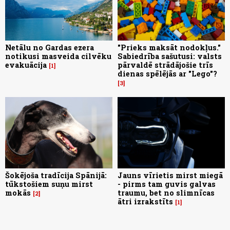
Netālu no Gardas ezera
"Prieks maksāt nodokļus."
notikusi masveida cilvēku
Sabiedrība sašutusi: valsts
evakuācija
pārvaldē strādājošie trīs
1
dienas spēlējās ar "Lego"?
3
Šokējoša tradīcija Spānijā:
Jauns vīrietis mirst miegā
tūkstošiem suņu mirst
- pirms tam guvis galvas
mokās
traumu, bet no slimnīcas
2
ātri izrakstīts
1