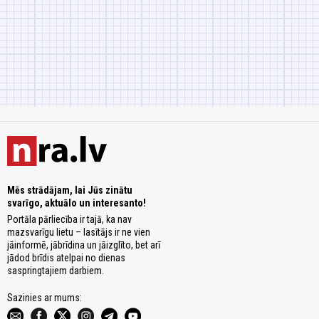
Mēs strādājam, lai Jūs zinātu
svarīgo, aktuālo un interesanto!
Portāla pārliecība ir tajā, ka nav
mazsvarīgu lietu – lasītājs ir ne vien
jāinformē, jābrīdina un jāizglīto, bet arī
jādod brīdis atelpai no dienas
saspringtajiem darbiem.
Sazinies ar mums: