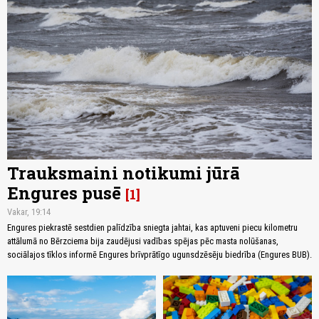
Trauksmaini notikumi jūrā
Engures pusē
1
Vakar, 19:14
Engures piekrastē sestdien palīdzība sniegta jahtai, kas aptuveni piecu kilometru
attālumā no Bērzciema bija zaudējusi vadības spējas pēc masta nolūšanas,
sociālajos tīklos informē Engures brīvprātīgo ugunsdzēsēju biedrība (Engures BUB).