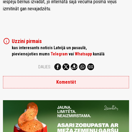
iespēju bērnus izvadāt, jo internātā šajā vecuma posmā viņus
izmitināt gan nevajadzētu.
info
Uzzini pirmais
kas interesants noticis Latvijā un pasaulē,
pievienojoties mums
Telegram
vai
Whatsapp
kanālā
DALIES:
Komentēt