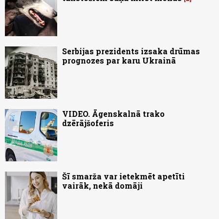
Serbijas prezidents izsaka drūmas
prognozes par karu Ukrainā
VIDEO. Āgenskalnā trako
dzērājšoferis
Šī smarža var ietekmēt apetīti
vairāk, nekā domāji