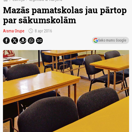
Mazās pamatskolas jau pārtop
par sākumskolām
schedule
Aisma Orupe
8.apr 2016
Seko mums Google