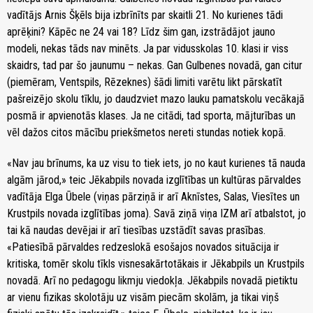
vadītājs Arnis Šķēls bija izbrīnīts par skaitli 21. No kurienes tādi
aprēķini? Kāpēc ne 24 vai 18? Līdz šim gan, izstrādājot jauno
modeli, nekas tāds nav minēts. Ja par vidusskolas 10. klasi ir viss
skaidrs, tad par šo jaunumu – nekas. Gan Gulbenes novadā, gan citur
(piemēram, Ventspils, Rēzeknes) šādi limiti varētu likt pārskatīt
pašreizējo skolu tīklu, jo daudzviet mazo lauku pamatskolu vecākajā
posmā ir apvienotās klases. Ja ne citādi, tad sporta, mājturības un
vēl dažos citos mācību priekšmetos nereti stundas notiek kopā.
«Nav jau brīnums, ka uz visu to tiek iets, jo no kaut kurienes tā nauda
algām jārod,» teic Jēkabpils novada izglītības un kultūras pārvaldes
vadītāja Elga Ūbele (viņas pārziņā ir arī Aknīstes, Salas, Viesītes un
Krustpils novada izglītības joma). Savā ziņā viņa IZM arī atbalstot, jo
tai kā naudas devējai ir arī tiesības uzstādīt savas prasības.
«Patiesībā pārvaldes redzeslokā esošajos novados situācija ir
kritiska, tomēr skolu tīkls visnesakārtotākais ir Jēkabpils un Krustpils
novadā. Arī no pedagogu likmju viedokļa. Jēkabpils novadā pietiktu
ar vienu fizikas skolotāju uz visām piecām skolām, ja tikai viņš