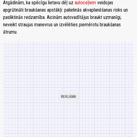
Atgādinām, ka spēcīgu lietavu dēļ uz
autoceļiem
veidojas
apgrūtināti braukšanas apstākļi: palielinās akvaplanēšanas risks un
pasliktinās redzamība. Aicinām autovadītājus braukt uzmanīgi,
neveikt straujus manevrus un izvēlēties piemērotu braukšanas
ātrumu.