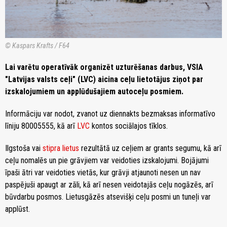
© Kaspars Krafts / F64
Lai varētu operatīvāk organizēt uzturēšanas darbus, VSIA
"Latvijas valsts ceļi" (LVC) aicina ceļu lietotājus ziņot par
izskalojumiem un applūdušajiem autoceļu posmiem.
Informāciju var nodot, zvanot uz diennakts bezmaksas informatīvo
līniju 80005555, kā arī
LVC
kontos sociālajos tīklos.
Ilgstoša vai
stipra lietus
rezultātā uz ceļiem ar grants segumu, kā arī
ceļu nomalēs un pie grāvjiem var veidoties izskalojumi. Bojājumi
īpaši ātri var veidoties vietās, kur grāvji atjaunoti nesen un nav
paspējuši apaugt ar zāli, kā arī nesen veidotajās ceļu nogāzēs, arī
būvdarbu posmos. Lietusgāzēs atsevišķi ceļu posmi un tuneļi var
applūst.