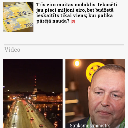
Trīs eiro muitas nodoklis. Iekasēti
jau pieci miljoni eiro, bet budžetā
ieskaitīts tikai viens; kur palika
pārējā nauda?
3
Video
Satiksmes ministrs