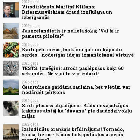
2024.gads
Virsdiriģents Mārtiņš Klišāns:
Dziesmusvētkiem draud iznīkšana un
izbeigšanās
2023.gads
Jaunzēlandietis ir nelielā šokā; "Vai šī ir
pamesta pilsēta?"
2025.gads
Kartupeļu mizas, burkānu gali un kāpostu
serdes - noderīgas idejas izmantošanai virtuvē
2025.gads
TESTS. Izmēģini: atrodi paslēpušos kaķi 60
sekundēs. Ne visi to var izdarīt!
2025.gads
Ceturtdiena gaidāma saulaina, bet vietām var
nodārdēt pērkons
2024.gads
Sirdi plosošs atgadījums. Kāds nevajadzīgus
kaķēnus atstāj kā “dāvanu” pie daudzdzīvokļu
mājas
2023.gads
Izsludināts oranžais brīdinājums! Tornado,
krusa, lietus - kādus laikapstākļus atnesīs
pirmdiena?