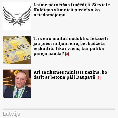
Laime pārvēršas traģēdijā. Sieviete
Kuldīgas slimnīcā piedzīvo ko
neiedomājamu
Trīs eiro muitas nodoklis. Iekasēti
jau pieci miljoni eiro, bet budžetā
ieskaitīts tikai viens; kur palika
pārējā nauda?
3
Arī satiksmes ministrs nezina, ko
darīt ar betona pāli Daugavā
7
Latvijā