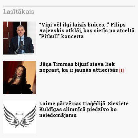
Lasītākais
“Viņi vēl ilgi laizīs brūces...” Filips
Rajevskis atklāj, kas cietīs no atceltā
"Pitbull" koncerta
Jāņa Timmas bijusī sieva liek
noprast, ka ir jaunās attiecībās
1
Laime pārvēršas traģēdijā. Sieviete
Kuldīgas slimnīcā piedzīvo ko
neiedomājamu