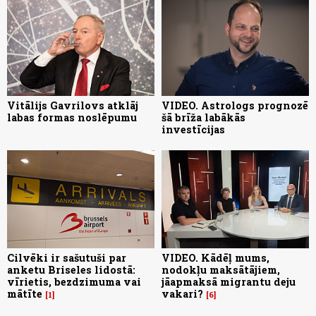
Vitālijs Gavrilovs atklāj
VIDEO. Astrologs prognozē
labas formas noslēpumu
šā brīža labākās
investīcijas
Cilvēki ir sašutuši par
VIDEO. Kādēļ mums,
anketu Briseles lidostā:
nodokļu maksātājiem,
vīrietis, bezdzimuma vai
jāapmaksā migrantu deju
mātīte
vakari?
1
6