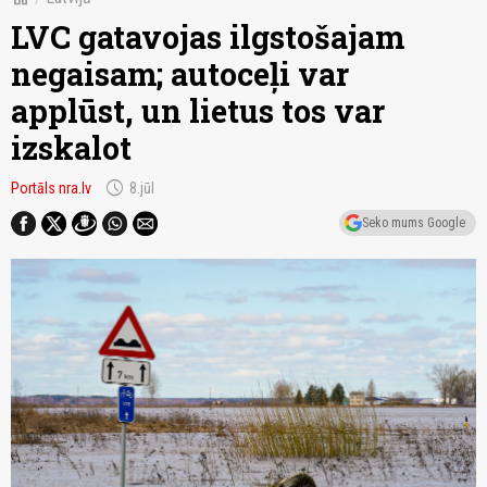
LVC gatavojas ilgstošajam
negaisam; autoceļi var
applūst, un lietus tos var
izskalot
schedule
Portāls nra.lv
8.jūl
Seko mums Google