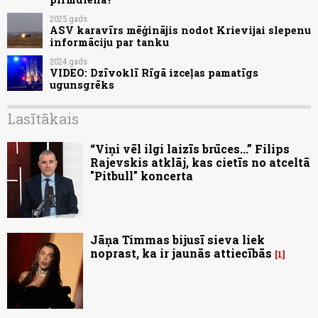
2025.gads
ASV karavīrs mēģinājis nodot Krievijai slepenu
informāciju par tanku
2024.gads
VIDEO: Dzīvoklī Rīgā izceļas pamatīgs
ugunsgrēks
Lasītākais
“Viņi vēl ilgi laizīs brūces...” Filips
Rajevskis atklāj, kas cietīs no atceltā
"Pitbull" koncerta
Jāņa Timmas bijusī sieva liek
noprast, ka ir jaunās attiecībās
1