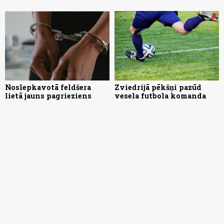
Noslepkavotā feldšera
Zviedrijā pēkšņi pazūd
lietā jauns pagrieziens
vesela futbola komanda