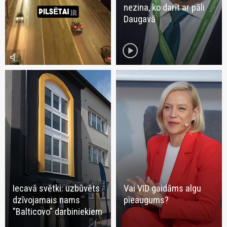
nezina, ko darīt ar pāli
Daugavā
play_circle
volume_mute
Iecavā svētki: uzbūvēts
Vai VID gaidāms algu
dzīvojamais nams
pieaugums?
"Balticovo" darbiniekiem