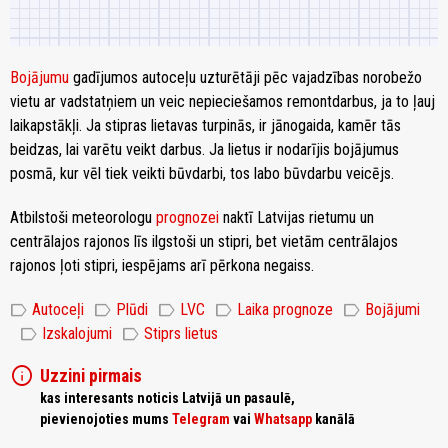
Bojājumu
gadījumos autoceļu uzturētāji pēc vajadzības norobežo
vietu ar vadstatņiem un veic nepieciešamos remontdarbus, ja to ļauj
laikapstākļi. Ja stipras lietavas turpinās, ir jānogaida, kamēr tās
beidzas, lai varētu veikt darbus. Ja lietus ir nodarījis bojājumus
posmā, kur vēl tiek veikti būvdarbi, tos labo būvdarbu veicējs.
Atbilstoši meteorologu
prognozei
naktī Latvijas rietumu un
centrālajos rajonos līs ilgstoši un stipri, bet vietām centrālajos
rajonos ļoti stipri, iespējams arī pērkona negaiss.
label
label
label
label
label
Autoceļi
Plūdi
LVC
Laika prognoze
Bojājumi
label
label
Izskalojumi
Stiprs lietus
info
Uzzini pirmais
kas interesants noticis Latvijā un pasaulē,
pievienojoties mums
Telegram
vai
Whatsapp
kanālā