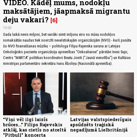
VIDEO. Kādēļ mums, nodokļu
maksātājiem, jāapmaksā migrantu
deju vakari?
6
15:05
Gada laikā nevis miljoni, bet vairāki simti miljonu eiro no mūsu nodokļos
nomaksātās naudas tiek novirzīti nevalstiskajām organizācijām (NVO) - kurš pasūta
šo NVO finansēšanas mūziku – politologa Filipa Rajevska saruna ar Latvijas
Onkoloģisko pacientu organizāciju apvienības “Onkoalianse” pārstāvi Inesi Supi,
Centrs “MARTA” politikas koordinatori Beatu Joniti ("Jaunā vienotība") un Kultūras
ministrijas parlamentāro sekretāru Ivaru Āboliņu (Nacionālā apvienība).
“Viņi vēl ilgi laizīs
Latvijas valstspiederīgais
brūces...” Filips Rajevskis
apsūdzēts traģiskā
atklāj, kas cietīs no atceltā
negadījumā Lielbritānijā
"Pitbull" koncerta