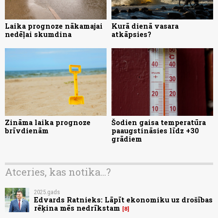
Laika prognoze nākamajai
Kurā dienā vasara
nedēļai skumdina
atkāpsies?
Zināma laika prognoze
Šodien gaisa temperatūra
brīvdienām
paaugstināsies līdz +30
grādiem
Atceries, kas notika...?
2025.gads
Edvards Ratnieks: Lāpīt ekonomiku uz drošības
rēķina mēs nedrīkstam
8