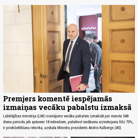
Premjers komentē iespējamās
izmaiņas vecāku pabalstu izmaksā
Labklājības ministrija (LM) rosinājums vecāku pabalstu izmaksāt par vienotu 548
dienu periodu jeb aptuveni 18 mēnešiem, palielinot ienākumu aizvietojumu līdz 70%,
ir priekšvēlēšanu retorika, uzskata Ministru prezidents Andris Kulbergs (AS).