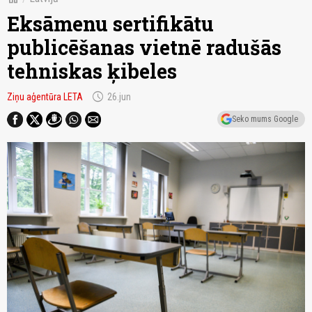
Eksāmenu sertifikātu
publicēšanas vietnē radušās
tehniskas ķibeles
schedule
Ziņu aģentūra LETA
26.jun
Seko mums Google