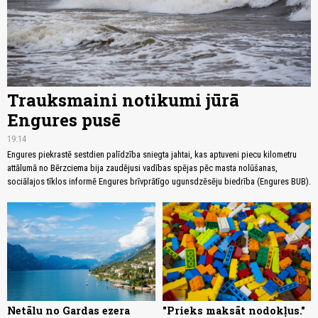
Trauksmaini notikumi jūrā
Engures pusē
19:14
Engures piekrastē sestdien palīdzība sniegta jahtai, kas aptuveni piecu kilometru
attālumā no Bērzciema bija zaudējusi vadības spējas pēc masta nolūšanas,
sociālajos tīklos informē Engures brīvprātīgo ugunsdzēsēju biedrība (Engures BUB).
Netālu no Gardas ezera
"Prieks maksāt nodokļus."