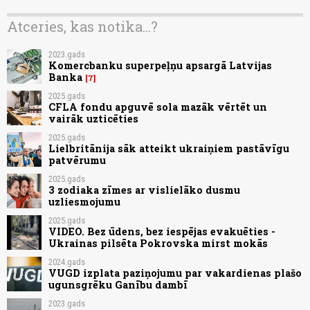
Atceries, kas notika...?
2023.gads
Komercbanku superpeļņu apsargā Latvijas
Banka
7
2025.gads
CFLA fondu apguvē sola mazāk vērtēt un
vairāk uzticēties
2025.gads
Lielbritānija sāk atteikt ukraiņiem pastāvīgu
patvērumu
2025.gads
3 zodiaka zīmes ar vislielāko dusmu
uzliesmojumu
2025.gads
VIDEO. Bez ūdens, bez iespējas evakuēties -
Ukrainas pilsēta Pokrovska mirst mokās
2024.gads
VUGD izplata paziņojumu par vakardienas plašo
ugunsgrēku Ganību dambī
2023.gads