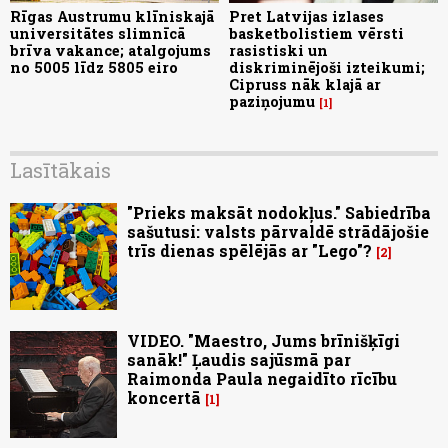
Rīgas Austrumu klīniskajā
Pret Latvijas izlases
universitātes slimnīcā
basketbolistiem vērsti
brīva vakance; atalgojums
rasistiski un
no 5005 līdz 5805 eiro
diskriminējoši izteikumi;
Cipruss nāk klajā ar
paziņojumu
1
Lasītākais
"Prieks maksāt nodokļus." Sabiedrība
sašutusi: valsts pārvaldē strādājošie
trīs dienas spēlējās ar "Lego"?
2
VIDEO. "Maestro, Jums brīnišķīgi
sanāk!" Ļaudis sajūsmā par
Raimonda Paula negaidīto rīcību
koncertā
1