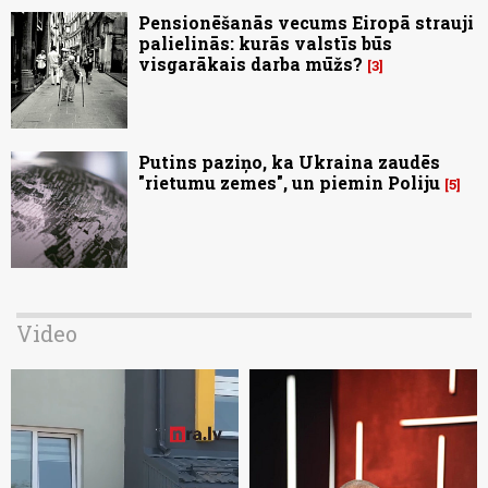
Pensionēšanās vecums Eiropā strauji
palielinās: kurās valstīs būs
visgarākais darba mūžs?
3
Putins paziņo, ka Ukraina zaudēs
"rietumu zemes", un piemin Poliju
5
Video