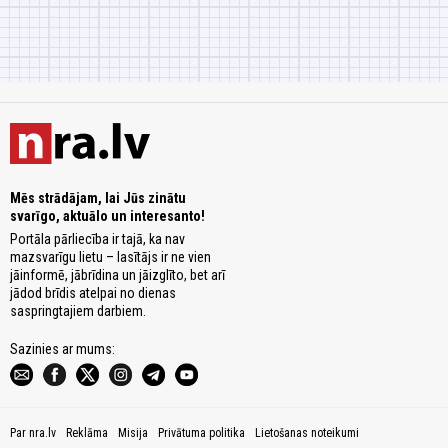
Mēs strādājam, lai Jūs zinātu
svarīgo, aktuālo un interesanto!
Portāla pārliecība ir tajā, ka nav
mazsvarīgu lietu – lasītājs ir ne vien
jāinformē, jābrīdina un jāizglīto, bet arī
jādod brīdis atelpai no dienas
saspringtajiem darbiem.
Sazinies ar mums:
Par nra.lv
Reklāma
Misija
Privātuma politika
Lietošanas noteikumi