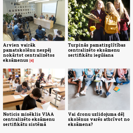
Arvien vairāk
Turpinās pamatizglītības
pamatskolēnu nespēj
centralizēto eksāmenu
nokārtot centralizētos
sertifikātu iegūšana
eksāmenus
4
Noticis misēklis VIAA
Vai dronu uzlidojuma dēļ
centralizēto eksāmenu
skolēnus varēs atbrīvot no
sertifikātu sistēmā
eksāmena?