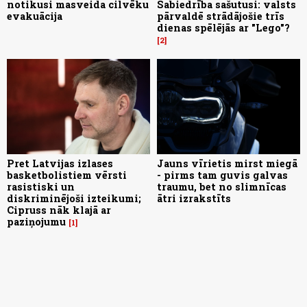
notikusi masveida cilvēku
Sabiedrība sašutusi: valsts
evakuācija
pārvaldē strādājošie trīs
dienas spēlējās ar "Lego"?
2
Pret Latvijas izlases
Jauns vīrietis mirst miegā
basketbolistiem vērsti
- pirms tam guvis galvas
rasistiski un
traumu, bet no slimnīcas
diskriminējoši izteikumi;
ātri izrakstīts
Cipruss nāk klajā ar
paziņojumu
1