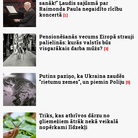
sanāk!" Ļaudis sajūsmā par
Raimonda Paula negaidīto rīcību
koncertā
1
Pensionēšanās vecums Eiropā strauji
palielinās: kurās valstīs būs
visgarākais darba mūžs?
3
Putins paziņo, ka Ukraina zaudēs
"rietumu zemes", un piemin Poliju
5
Triks, kas atbrīvos dārzu no
gliemežiem ātrāk nekā veikalā
nopērkami līdzekļi