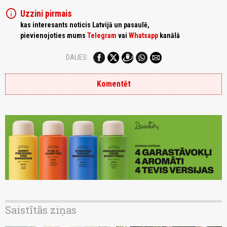
info
Uzzini pirmais
kas interesants noticis Latvijā un pasaulē,
pievienojoties mums
Telegram
vai
Whatsapp
kanālā
DALIES:
Komentēt
Saistītās ziņas