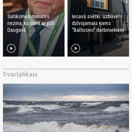
Satiksmes ministrs
Iecavā svētki: uzbūvēts
nezina, ko darīt ar pāli
dzīvojamais nams
Daugavā
"Balticovo" darbiniekiem
play_circle
play_circle
Svarīgākais