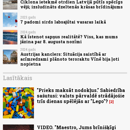
Ciklona ietekmē otrdien Latvijā pūtīs spēcīgs
vējš; izsludināts dzeltenās krāsas brīdinājums
2023.gads
7 padomi sirds labsajūtai vasaras laikā
2024.gads
Kā īstenot sapņus realitātē? Viss, kas mums
jāzina par 8. augusta nozīmi
2024.gads
Austrijas kanclers: Situācija saistībā ar
acīmredzami plānoto teroraktu Vīnē bija ļoti
nopietna
Lasītākais
"Prieks maksāt nodokļus." Sabiedrība
sašutusi: valsts pārvaldē strādājošie
trīs dienas spēlējās ar "Lego"?
2
VIDEO. "Maestro, Jums brīnišķīgi