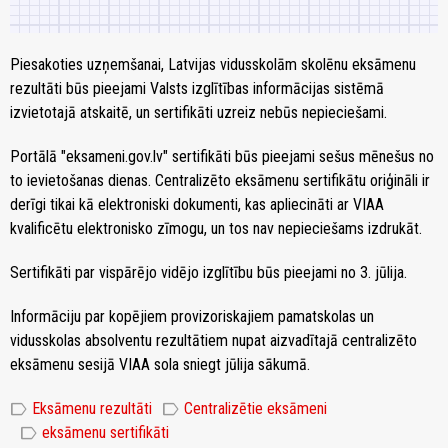
Piesakoties uzņemšanai, Latvijas vidusskolām skolēnu eksāmenu
rezultāti būs pieejami Valsts izglītības informācijas sistēmā
izvietotajā atskaitē, un sertifikāti uzreiz nebūs nepieciešami.
Portālā "eksameni.gov.lv" sertifikāti būs pieejami sešus mēnešus no
to ievietošanas dienas. Centralizēto eksāmenu sertifikātu oriģināli ir
derīgi tikai kā elektroniski dokumenti, kas apliecināti ar VIAA
kvalificētu elektronisko zīmogu, un tos nav nepieciešams izdrukāt.
Sertifikāti par vispārējo vidējo izglītību būs pieejami no 3. jūlija.
Informāciju par kopējiem provizoriskajiem pamatskolas un
vidusskolas absolventu rezultātiem nupat aizvadītajā centralizēto
eksāmenu sesijā VIAA sola sniegt jūlija sākumā.
label
label
Eksāmenu rezultāti
Centralizētie eksāmeni
label
eksāmenu sertifikāti