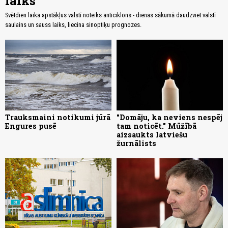
laiks
Svētdien laika apstākļus valstī noteiks anticiklons - dienas sākumā daudzviet valstī
saulains un sauss laiks, liecina sinoptiķu prognozes.
Trauksmaini notikumi jūrā
"Domāju, ka neviens nespēj
Engures pusē
tam noticēt." Mūžībā
aizsaukts latviešu
žurnālists