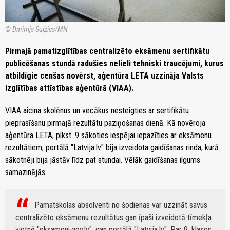
© Dmitrijs Suļžics/MN
Pirmajā pamatizglītības centralizēto eksāmenu sertifikātu
publicēšanas stundā radušies nelieli tehniski traucējumi, kurus
atbildīgie cenšas novērst, aģentūra LETA uzzināja Valsts
izglītības attīstības aģentūrā (VIAA).
VIAA aicina skolēnus un vecākus nesteigties ar sertifikātu
pieprasīšanu pirmajā rezultātu paziņošanas dienā. Kā novēroja
aģentūra LETA, plkst. 9 sākoties iespējai iepazīties ar eksāmenu
rezultātiem, portālā "Latvija.lv" bija izveidota gaidīšanas rinda, kurā
sākotnēji bija jāstāv līdz pat stundai. Vēlāk gaidīšanas ilgums
samazinājās.
Pamatskolas absolventi no šodienas var uzzināt savus
centralizēto eksāmenu rezultātus gan īpaši izveidotā tīmekļa
vietnē "eksameni.gov.lv", gan portālā "Latvija.lv". Par 9. klases