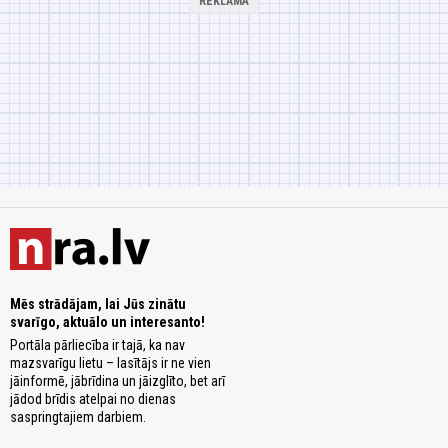
Mēs strādājam, lai Jūs zinātu
svarīgo, aktuālo un interesanto!
Portāla pārliecība ir tajā, ka nav
mazsvarīgu lietu – lasītājs ir ne vien
jāinformē, jābrīdina un jāizglīto, bet arī
jādod brīdis atelpai no dienas
saspringtajiem darbiem.