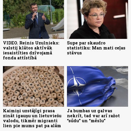
VIDEO. Reinis Uzulnieks:
Supe par skaudro
valstij klātos aktīvāk
statistiku: Man mati ceļas
iesaistīties dzīvojamā
stāvus
fonda attīstībā
Kaimiņi uzstājīgi prasa
Ja bumbas uz galvas
zināt igauņu un lietuviešu
nekrīt, tad var arī ražot
valodu, tikmēr migranti
“sūdu” un “mēslu”
lien pie mums pat pa alām