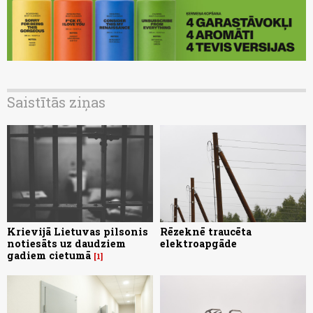
Saistītās ziņas
Krievijā Lietuvas pilsonis
Rēzeknē traucēta
notiesāts uz daudziem
elektroapgāde
gadiem cietumā
1