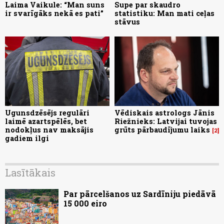
Laima Vaikule: “Man suns
Supe par skaudro
ir svarīgāks nekā es pati”
statistiku: Man mati ceļas
stāvus
Ugunsdzēsējs regulāri
Vēdiskais astrologs Jānis
laimē azartspēlēs, bet
Riežnieks: Latvijai tuvojas
nodokļus nav maksājis
grūts pārbaudījumu laiks
2
gadiem ilgi
Lasītākais
Par pārcelšanos uz Sardīniju piedāvā
15 000 eiro