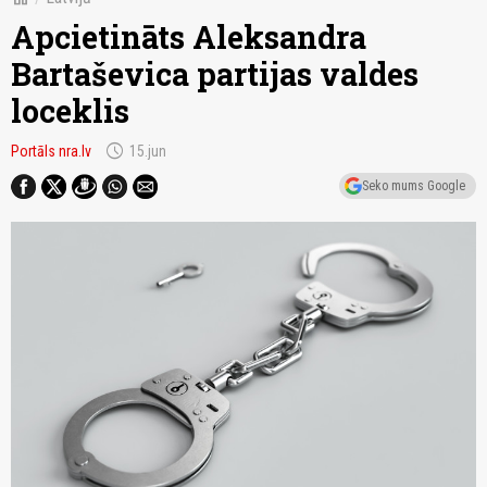
Apcietināts Aleksandra
Bartaševica partijas valdes
loceklis
schedule
Portāls nra.lv
15.jun
Seko mums Google