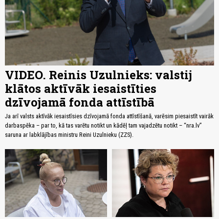
VIDEO. Reinis Uzulnieks: valstij
klātos aktīvāk iesaistīties
dzīvojamā fonda attīstībā
Ja arī valsts aktīvāk iesaistīsies dzīvojamā fonda attīstīšanā, varēsim piesaistīt vairāk
darbaspēka – par to, kā tas varētu notikt un kādēļ tam vajadzētu notikt – “nra.lv”
saruna ar labklājības ministru Reini Uzulnieku (ZZS).