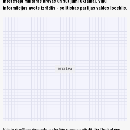
interesēja militārās kravas un sūtījumi Ukrainai. Viņu
informācijas avots izrādās - politiskas partijas valdes loceklis.
Valsts drošības dienests aizturējis personu vārdā Iļja Podkolzins.