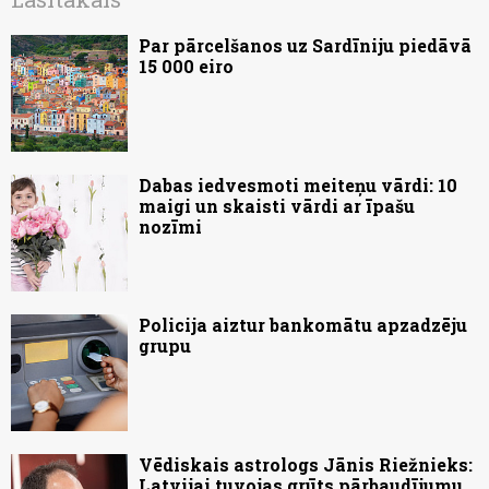
Par pārcelšanos uz Sardīniju piedāvā
15 000 eiro
Dabas iedvesmoti meiteņu vārdi: 10
maigi un skaisti vārdi ar īpašu
nozīmi
Policija aiztur bankomātu apzadzēju
grupu
Vēdiskais astrologs Jānis Riežnieks:
Latvijai tuvojas grūts pārbaudījumu