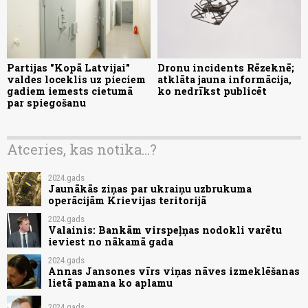
Partijas "Kopā Latvijai"
Dronu incidents Rēzeknē;
valdes loceklis uz pieciem
atklāta jauna informācija,
gadiem iemests cietumā
ko nedrīkst publicēt
par spiegošanu
Atceries, kas notika...?
2024.gads
Jaunākās ziņas par ukraiņu uzbrukuma
operācijām Krievijas teritorijā
2024.gads
Valainis: Bankām virspeļņas nodokli varētu
ieviest no nākamā gada
2024.gads
Annas Jansones vīrs viņas nāves izmeklēšanas
lietā pamana ko aplamu
2024.gads