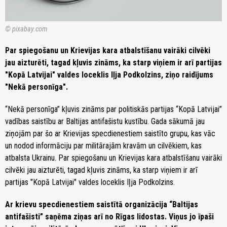
© pixabay.com
Par spiegošanu un Krievijas kara atbalstīšanu vairāki cilvēki
jau aizturēti, tagad kļuvis zināms, ka starp viņiem ir arī partijas
"Kopā Latvijai" valdes loceklis Iļja Podkolzins, ziņo raidījums
"Nekā personīga".
“Nekā personīga” kļuvis zināms par politiskās partijas “Kopā Latvijai”
vadības saistību ar Baltijas antifašistu kustību. Gada sākumā jau
ziņojām par šo ar Krievijas specdienestiem saistīto grupu, kas vāc
un nodod informāciju par militārajām kravām un cilvēkiem, kas
atbalsta Ukrainu. Par spiegošanu un Krievijas kara atbalstīšanu vairāki
cilvēki jau aizturēti, tagad kļuvis zināms, ka starp viņiem ir arī
partijas "Kopā Latvijai" valdes loceklis Iļja Podkolzins.
Ar krievu specdienestiem saistītā organizācija “Baltijas
antifašisti” saņēma ziņas arī no Rīgas lidostas. Viņus jo īpaši