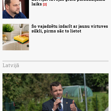
laiks
2
Šo vajadzētu izdarīt ar jaunu virtuves
sūkli, pirms sāc to lietot
Latvijā