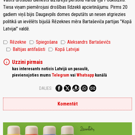
Tiesa viņam piemērojusi drošības līdzekli apcietinājumu. Pirms 20
gadiem viņš bijis Daugavpils domes deputāts un nesen atgriezies
politikā un ievēlēts bijušā Rēzeknes mēra Bartaševiča partijas "Kopā
Latvijai" valdē.
label
label
label
Rēzekne
Spiegošana
Aleksandrs Bartaševičs
label
label
Baltijas antifašisti
Kopā Latvijai
info
Uzzini pirmais
kas interesants noticis Latvijā un pasaulē,
pievienojoties mums
Telegram
vai
Whatsapp
kanālā
DALIES:
Komentēt