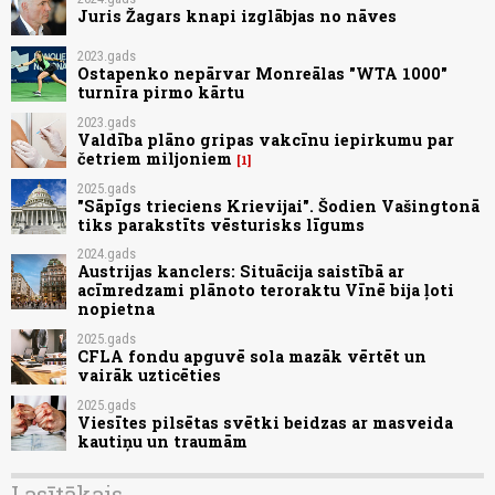
Juris Žagars knapi izglābjas no nāves
2023.gads
Ostapenko nepārvar Monreālas "WTA 1000"
turnīra pirmo kārtu
2023.gads
Valdība plāno gripas vakcīnu iepirkumu par
četriem miljoniem
1
2025.gads
"Sāpīgs trieciens Krievijai". Šodien Vašingtonā
tiks parakstīts vēsturisks līgums
2024.gads
Austrijas kanclers: Situācija saistībā ar
acīmredzami plānoto teroraktu Vīnē bija ļoti
nopietna
2025.gads
CFLA fondu apguvē sola mazāk vērtēt un
vairāk uzticēties
2025.gads
Viesītes pilsētas svētki beidzas ar masveida
kautiņu un traumām
Lasītākais