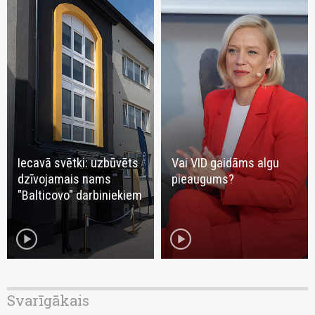
Iecavā svētki: uzbūvēts
Vai VID gaidāms algu
dzīvojamais nams
pieaugums?
"Balticovo" darbiniekiem
play_circle
play_circle
Svarīgākais