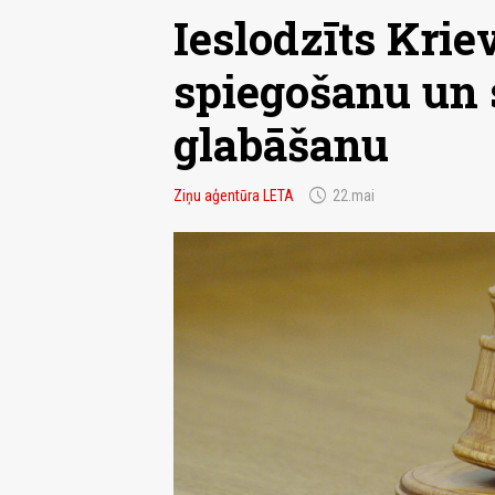
Ieslodzīts Krie
spiegošanu un 
glabāšanu
schedule
Ziņu aģentūra LETA
22.mai