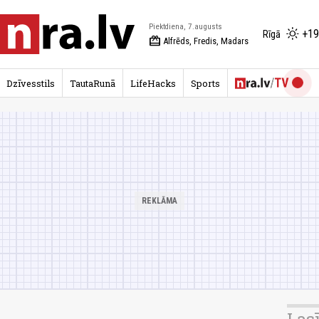
Piektdiena, 7.augusts
+19
Rīgā
redeem
Alfrēds, Fredis, Madars
Dzīvesstils
TautaRunā
LifeHacks
Sports