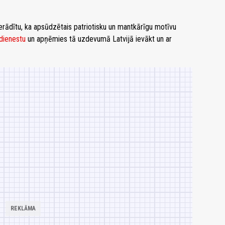
ierādītu, ka apsūdzētais patriotisku un mantkārīgu motīvu
kdienestu
un apņēmies tā uzdevumā Latvijā ievākt un ar