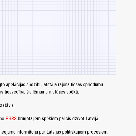
egto apelācijas sūdzību, atstāja rajona tiesas spriedumu
as tiesvedība, šis lēmums ir stājies spēkā.
zstāvis.
 no
PSRS
bruņotajiem spēkiem palicis dzīvot Latvijā.
pieejamu informāciju par Latvijas politiskajiem procesiem,