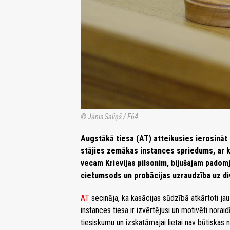
© Jānis Saliņš / F64
Augstākā tiesa (AT) atteikusies ierosināt k
stājies zemākas instances spriedums, ar 
vecam Krievijas pilsonim, bijušajam padom
cietumsods un probācijas uzraudzība uz d
AT
secināja, ka kasācijas sūdzībā atkārtoti jau
instances tiesa ir izvērtējusi un motivēti nora
tiesiskumu un izskatāmajai lietai nav būtiska