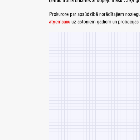
četras trotila briketes ar kopējo masu 759,4 gr
Prokurore par apsūdzībā norādītajiem noziegu
atņemšanu
uz astoņiem gadiem un probācijas u