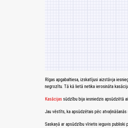
Rīgas apgabaltiesa, izskatījusi aizstāvja iesni
negrozītu. Tā kā lietā netika ierosināta kasācij
Kasācijas
sūdzību bija iesniedzis apsūdzētā ai
Jau vēstīts, ka apsūdzētais pēc atvaļināšanās
Saskaņā ar apsūdzību vīrietis ieguvis publiski 