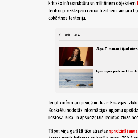
kritisko infrastruktūru un militāriem objektiem
teritorijā veiktajiem remontdarbiem, angāru b
apkārtnes teritoriju.
ŠOBRĪD LASA
Jāņa Timmas bijusī sieva
Igaunijas piekrastē not
Iegūto informāciju viņš nodevis Krievijas izlū
Konkrētu nodotās informācijas apjomu apsūdzīb
ilgstošā laikā un apsūdzētais iegūtās ziņas nod
Tāpat viņa garāžā tika atrastas
spridzināšanas