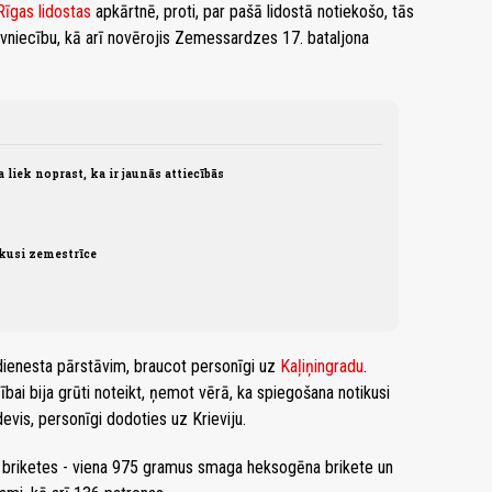
Rīgas lidostas
apkārtnē, proti, par pašā lidostā notiekošo, tās
ūvniecību, kā arī novērojis Zemessardzes 17. bataljona
 liek noprast, ka ir jaunās attiecībās
ikusi zemestrīce
kdienesta pārstāvim, braucot personīgi uz
Kaļiņingradu
.
ai bija grūti noteikt, ņemot vērā, ka spiegošana notikusi
evis, personīgi dodoties uz Krieviju.
briketes - viena 975 gramus smaga heksogēna brikete un