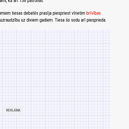
ami, kā arī 136 patronas.
miem tiesas debatēs prasīja piespriest vīrietim
brīvības
zraudzību uz diviem gadiem. Tiesa šo sodu arī piesprieda.