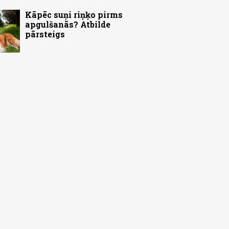
Kāpēc suņi riņķo pirms
apgulšanās? Atbilde
pārsteigs