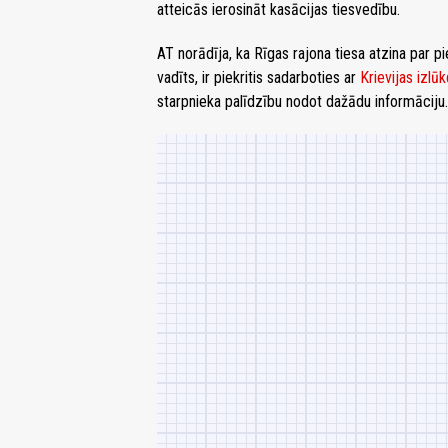
atteicās ierosināt kasācijas tiesvedību.
AT norādīja, ka Rīgas rajona tiesa atzina par p
vadīts, ir piekritis sadarboties ar
Krievijas izlū
starpnieka palīdzību nodot dažādu informāciju.