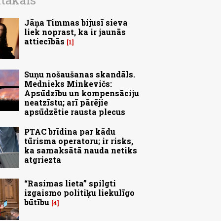
ītākais
Jāņa Timmas bijusī sieva
liek noprast, ka ir jaunās
attiecībās
1
Suņu nošaušanas skandāls.
Mednieks Minkevičs:
Apsūdzību un kompensāciju
neatzīstu; arī pārējie
apsūdzētie rausta plecus
PTAC brīdina par kādu
tūrisma operatoru; ir risks,
ka samaksātā nauda netiks
atgriezta
“Rasimas lieta” spilgti
izgaismo politiķu liekulīgo
būtību
4