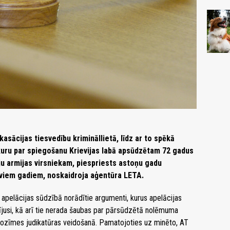
asācijas tiesvedību krimināllietā, līdz ar to spēkā
kuru par spiegošanu Krievijas labā apsūdzētam 72 gadus
ju armijas virsniekam, piespriests astoņu gadu
iviem gadiem, noskaidroja aģentūra LETA.
 apelācijas sūdzībā norādītie argumenti, kurus apelācijas
idījusi, kā arī tie nerada šaubas par pārsūdzētā nolēmuma
s nozīmes judikatūras veidošanā. Pamatojoties uz minēto, AT