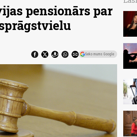
Las
vijas pensionārs par
sprāgstvielu
Seko mums Google