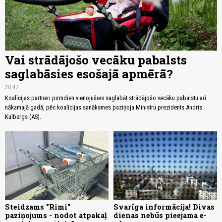
Vai strādājošo vecāku pabalsts
saglabāsies esošajā apmērā?
20:47
Koalīcijas partneri pirmdien vienojušies saglabāt strādājošo vecāku pabalstu arī
nākamajā gadā, pēc koalīcijas sanāksmes paziņoja Ministru prezidents Andris
Kulbergs (AS).
Steidzams "Rimi"
Svarīga informācija! Divas
paziņojums - nodot atpakaļ
dienas nebūs pieejama e-