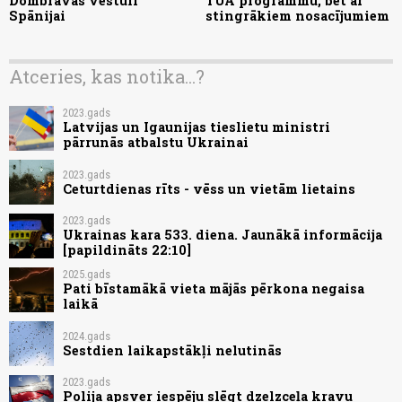
Dombravas vēstuli
TUA programmu, bet ar
Spānijai
stingrākiem nosacījumiem
Atceries, kas notika...?
2023.gads
Latvijas un Igaunijas tieslietu ministri
pārrunās atbalstu Ukrainai
2023.gads
Ceturtdienas rīts - vēss un vietām lietains
2023.gads
Ukrainas kara 533. diena. Jaunākā informācija
[papildināts 22:10]
2025.gads
Pati bīstamākā vieta mājās pērkona negaisa
laikā
2024.gads
Sestdien laikapstākļi nelutinās
2023.gads
Polija apsver iespēju slēgt dzelzceļa kravu