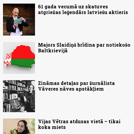
61 gada vecumā uz skatuves
atgriežas leģendārs latviešu aktieris
Majors Slaidiņš brīdina par notiekošo
Baltkrievijā
Zināmas detaļas par žurnālista
Vāveres nāves apstākļiem
Vijas Vētras atdusas vietā – tikai
koka miets