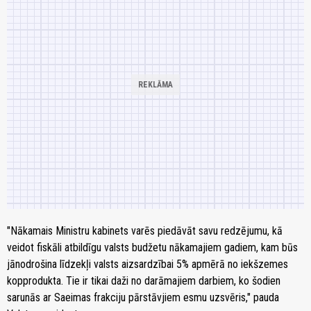
"Nākamais Ministru kabinets varēs piedāvāt savu redzējumu, kā
veidot fiskāli atbildīgu valsts budžetu nākamajiem gadiem, kam būs
jānodrošina līdzekļi valsts aizsardzībai 5% apmērā no iekšzemes
kopprodukta. Tie ir tikai daži no darāmajiem darbiem, ko šodien
sarunās ar Saeimas frakciju pārstāvjiem esmu uzsvēris," pauda