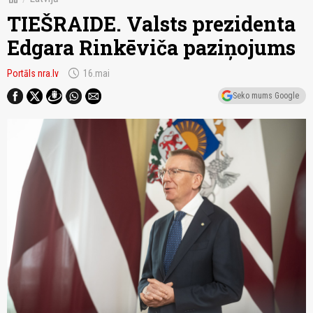
TIEŠRAIDE. Valsts prezidenta
Edgara Rinkēviča paziņojums
schedule
Portāls nra.lv
16.mai
Seko mums Google