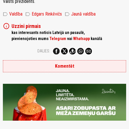
Valsts prezidents.
label
label
label
Valdība
Edgars Rinkēvičs
Jaunā valdība
info
Uzzini pirmais
kas interesants noticis Latvijā un pasaulē,
pievienojoties mums
Telegram
vai
Whatsapp
kanālā
DALIES:
Komentēt