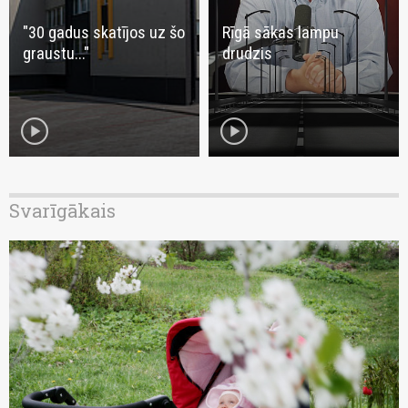
"30 gadus skatījos uz šo
Rīgā sākas lampu
graustu..."
drudzis
play_circle
play_circle
Svarīgākais