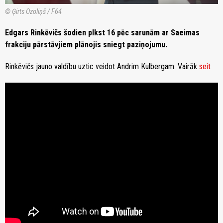
© Ģirts Ozoliņš / F64
Edgars Rinkēvičs šodien plkst 16 pēc sarunām ar Saeimas
frakciju pārstāvjiem plānojis sniegt paziņojumu.
Rinkēvičs jauno valdību uztic veidot Andrim Kulbergam. Vairāk
seit