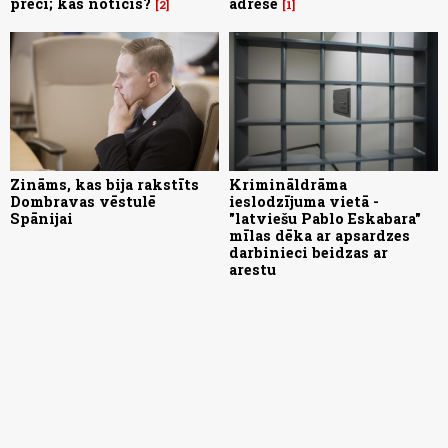
preci; kas noticis?
adrese
2
1
Zināms, kas bija rakstīts
Krimināldrāma
Dombravas vēstulē
ieslodzījuma vietā -
Spānijai
"latviešu Pablo Eskabara"
mīlas dēka ar apsardzes
darbinieci beidzas ar
arestu