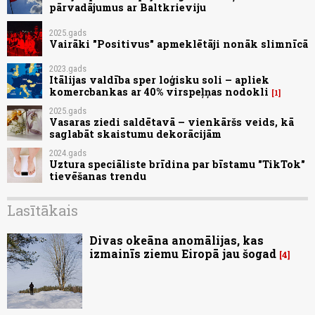
pārvadājumus ar Baltkrieviju
2025.gads
Vairāki "Positivus" apmeklētāji nonāk slimnīcā
2023.gads
Itālijas valdība sper loģisku soli – apliek
komercbankas ar 40% virspeļņas nodokli
1
2025.gads
Vasaras ziedi saldētavā – vienkāršs veids, kā
saglabāt skaistumu dekorācijām
2024.gads
Uztura speciāliste brīdina par bīstamu "TikTok"
tievēšanas trendu
Lasītākais
Divas okeāna anomālijas, kas
izmainīs ziemu Eiropā jau šogad
4