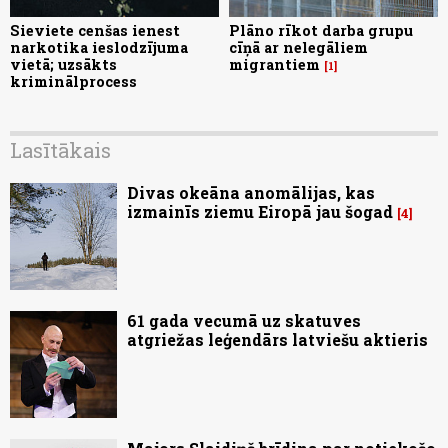
Sieviete cenšas ienest
Plāno rīkot darba grupu
narkotika ieslodzījuma
cīņā ar nelegāliem
vietā; uzsākts
migrantiem
1
kriminālprocess
Lasītākais
Divas okeāna anomālijas, kas
izmainīs ziemu Eiropā jau šogad
4
61 gada vecumā uz skatuves
atgriežas leģendārs latviešu aktieris