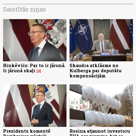
Saistītās ziņas
Rinkēvičs: Par to ir jārunā.
Skaudra atklāsme no
Ir jārunā skaļi
Kulberga par deputātu
2
kompensācijām
Prezidents komentē
Rosina atjaunot investoru