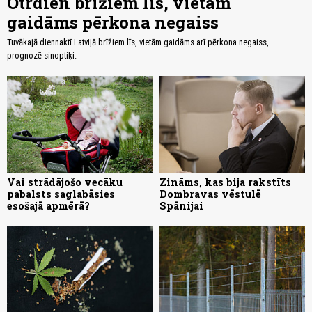
Otrdien brīžiem līs, vietām
gaidāms pērkona negaiss
Tuvākajā diennaktī Latvijā brīžiem līs, vietām gaidāms arī pērkona negaiss,
prognozē sinoptiķi.
Vai strādājošo vecāku
Zināms, kas bija rakstīts
pabalsts saglabāsies
Dombravas vēstulē
esošajā apmērā?
Spānijai