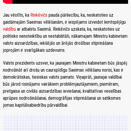
Jau vēstīts, ka
Rinkēvičs
pauda pārliecību, ka, neskatoties uz
gaidāmajām Saeimas vēlēšanām, ir iespējams izveidot lemtspējīgu
valdību
ar atbalstu Saeimā. Rinkēvičs uzskata, ka, neskatoties uz
politisko nenoteiktību un nestabilitāti, nākamajam Ministru kabinetam
valsts aizsardzības, iekšējās un ārējās drošības stiprināšana
joprojām ir svarīgākais uzdevums.
Valsts prezidents uzsver, ka jaunajam Ministru kabinetam būs jāspēj
nodrošināt arī drošu un caurspīdīgu Saeimas vēlēšanu norisi, kas ir
demokrātiskas, tiesiskas valsts pamats. Viņaprāt, jaunajai valdībai
būs jārod risinājums vairākiem problēmjautājumiem, piemēram,
pretgaisa un civilās aizsardzības ieviešanai, kvalitatīvas veselības
aprūpes nodrošināšanai, demogrāfijas stiprināšanai un satiksmes
jomas kapitālsabiedrību pārvaldībai.