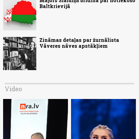
Majors Slaidiņš brīdina par notiekošo
Baltkrievijā
Zināmas detaļas par žurnālista
Vāveres nāves apstākļiem
Video