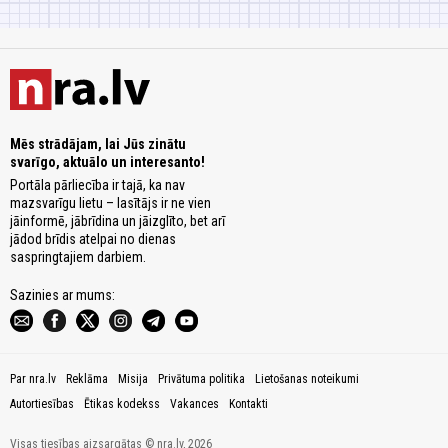
Mēs strādājam, lai Jūs zinātu
svarīgo, aktuālo un interesanto!
Portāla pārliecība ir tajā, ka nav
mazsvarīgu lietu – lasītājs ir ne vien
jāinformē, jābrīdina un jāizglīto, bet arī
jādod brīdis atelpai no dienas
saspringtajiem darbiem.
Sazinies ar mums:
Par nra.lv
Reklāma
Misija
Privātuma politika
Lietošanas noteikumi
Autortiesības
Ētikas kodekss
Vakances
Kontakti
Visas tiesības aizsargātas © nra.lv, 2026