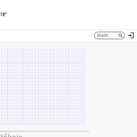
18°
login
search