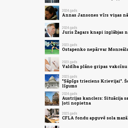
2024.gads
Annas Jansones vīrs viņas nā
2024.gads
Juris Žagars knapi izglābjas 
2023.gads
Ostapenko nepārvar Monreāla
2023.gads
Valdība plāno gripas vakcīnu
2025.gads
"Sāpīgs trieciens Krievijai".
līgums
2024.gads
Austrijas kanclers: Situācija 
ļoti nopietna
2025.gads
CFLA fondu apguvē sola mazāk