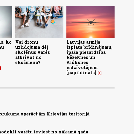
is, ko
Vai dronu
Latvijas armija
mu
uzlidojuma dēļ
izplata brīdinājumu,
skolēnus varēs
īpaša piesardzība
atbrīvot no
Rēzeknes un
eksāmena?
Alūksnes
iedzīvotājiem
[papildināts]
1
brukuma operācijām Krievijas teritorijā
nodokli varētu ieviest no nākamā gada