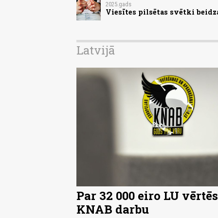
2025.gads
Viesītes pilsētas svētki beid
Latvijā
Par 32 000 eiro LU vērtēs
KNAB darbu