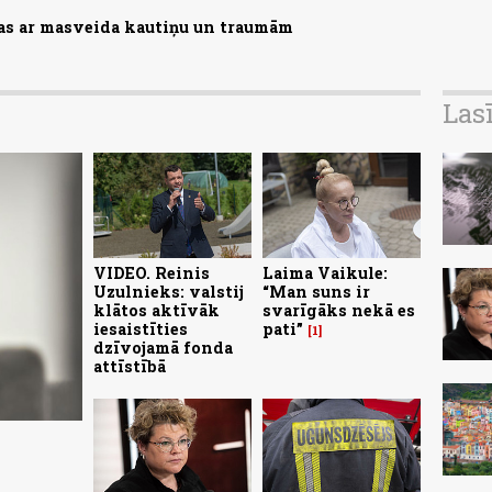
zas ar masveida kautiņu un traumām
Las
VIDEO. Reinis
Laima Vaikule:
Uzulnieks: valstij
“Man suns ir
klātos aktīvāk
svarīgāks nekā es
iesaistīties
pati”
1
dzīvojamā fonda
attīstībā