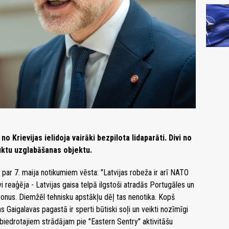
o Krievijas ielidoja vairāki bezpilota lidaparāti. Divi no
uktu uzglabāšanas objektu.
 par 7. maija notikumiem vēsta: "Latvijas robeža ir arī NATO
 reaģēja - Latvijas gaisa telpā ilgstoši atradās Portugāles un
 dronus. Diemžēl tehnisku apstākļu dēļ tas nenotika. Kopš
s Gaigalavas pagastā ir sperti būtiski soļi un veikti nozīmīgi
biedrotajiem strādājam pie "Eastern Sentry" aktivitāšu