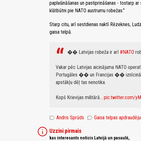
paplašināšanas un pastiprināšanas - tostarp ar
klātbūtni pie NATO austrumu robežas."
Starp citu, arī sestdienas naktī Rēzeknes, Lud
gaisa telpā.
�� Latvijas robeža ir arī
#NATO
rob
Vakar pēc Latvijas aicinājuma NATO operatīv
Portugāles �� un Francijas �� iznīcinātāji
apstākļu dēļ tas nenotika.
Kopš Krievijas militārā…
pic.twitter.com/
label
label
Andris Sprūds
Gaisa telpas apdraudēj
info
Uzzini pirmais
kas interesants noticis Latvijā un pasaulē,