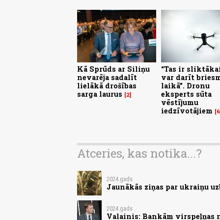
Kā Sprūds ar Siliņu
“Tas ir sliktāka
nevarēja sadalīt
var darīt bries
lielākā drošības
laikā”. Dronu
sarga laurus
eksperts sūta
2
vēstījumu
iedzīvotājiem
6
Atceries, kas notika...?
2024.gads
Jaunākās ziņas par ukraiņu uz
2024.gads
Valainis: Bankām virspeļņas 