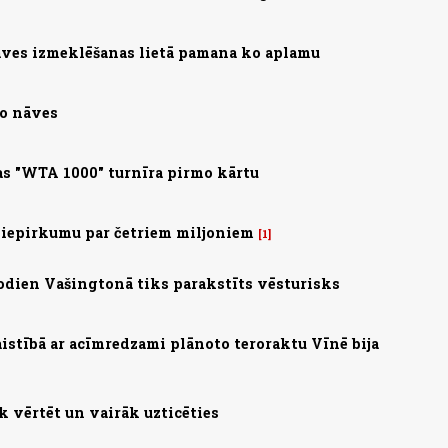
ves izmeklēšanas lietā pamana ko aplamu
no nāves
s "WTA 1000" turnīra pirmo kārtu
 iepirkumu par četriem miljoniem
1
 Šodien Vašingtonā tiks parakstīts vēsturisks
saistībā ar acīmredzami plānoto teroraktu Vīnē bija
 vērtēt un vairāk uzticēties