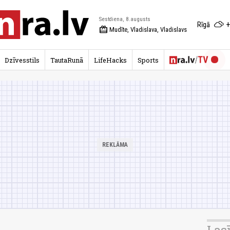
Sestdiena, 8.augusts
+
Rīgā
redeem
Mudīte, Vladislava, Vladislavs
Dzīvesstils
TautaRunā
LifeHacks
Sports