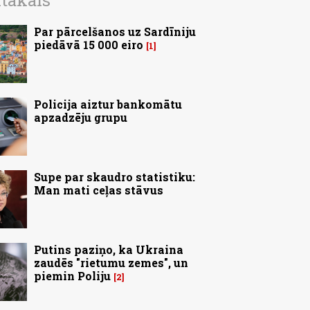
ītākais
Par pārcelšanos uz Sardīniju
piedāvā 15 000 eiro
1
Policija aiztur bankomātu
apzadzēju grupu
Supe par skaudro statistiku:
Man mati ceļas stāvus
Putins paziņo, ka Ukraina
zaudēs "rietumu zemes", un
piemin Poliju
2