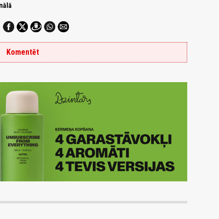
nālā
Komentēt