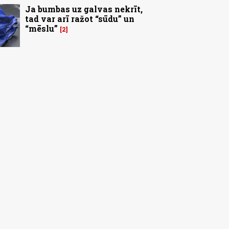
Ja bumbas uz galvas nekrīt,
tad var arī ražot “sūdu” un
“mēslu”
2