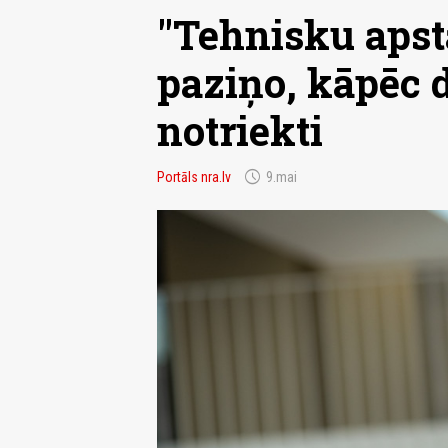
"Tehnisku apst
paziņo, kāpēc d
notriekti
schedule
Portāls nra.lv
9.mai