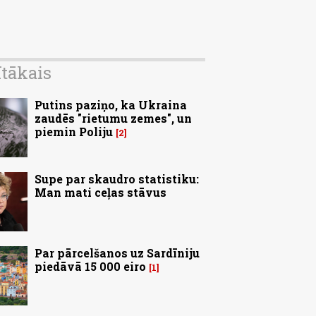
ītākais
Putins paziņo, ka Ukraina
zaudēs "rietumu zemes", un
piemin Poliju
2
Supe par skaudro statistiku:
Man mati ceļas stāvus
Par pārcelšanos uz Sardīniju
piedāvā 15 000 eiro
1