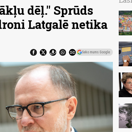
Las
ākļu dēļ." Sprūds
roni Latgalē netika
Seko mums Google