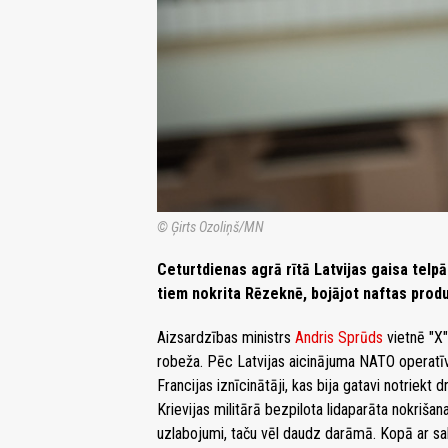
© Ģirts Ozoliņš/MN
Ceturtdienas agrā rītā Latvijas gaisa telpā n
tiem nokrita Rēzeknē, bojājot naftas prod
Aizsardzības ministrs
Andris Sprūds
vietnē "X"
robeža. Pēc Latvijas aicinājuma NATO operatīvi
Francijas iznīcinātāji, kas bija gatavi notriekt
Krievijas militārā bezpilota lidaparāta nokrišana
uzlabojumi, taču vēl daudz darāmā. Kopā ar sa