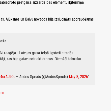
 sabiedroto pretgaisa aizsardzības elementu ilgtermiņa
zas, Alūksnes un Balvu novados bija izsludināts apdraudējums
eža.
i reaģēja - Latvijas gaisa telpā ilgstoši atradās
, kas bija gatavi notriekt dronus. Diemžēl tehnisku
yM4orAJLQo
— Andris Spruds (@AndrisSpruds)
May 8, 2026
ums