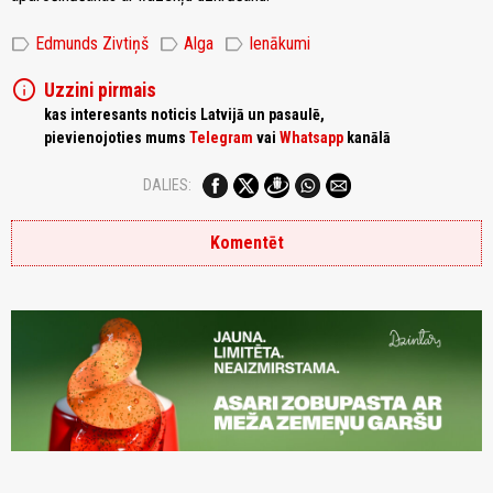
label
label
label
Edmunds Zivtiņš
Alga
Ienākumi
info
Uzzini pirmais
kas interesants noticis Latvijā un pasaulē,
pievienojoties mums
Telegram
vai
Whatsapp
kanālā
DALIES:
Komentēt