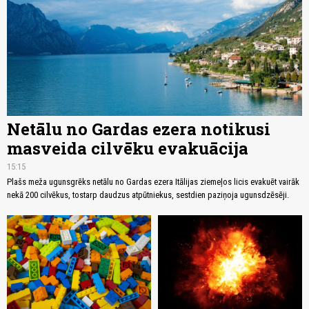
Netālu no Gardas ezera notikusi
masveida cilvēku evakuācija
15:15
Plašs meža ugunsgrēks netālu no Gardas ezera Itālijas ziemeļos licis evakuēt vairāk
nekā 200 cilvēkus, tostarp daudzus atpūtniekus, sestdien paziņoja ugunsdzēsēji.