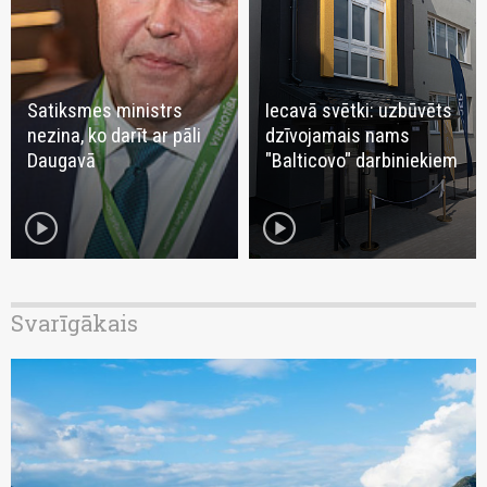
Satiksmes ministrs
Iecavā svētki: uzbūvēts
nezina, ko darīt ar pāli
dzīvojamais nams
Daugavā
"Balticovo" darbiniekiem
play_circle
play_circle
Svarīgākais