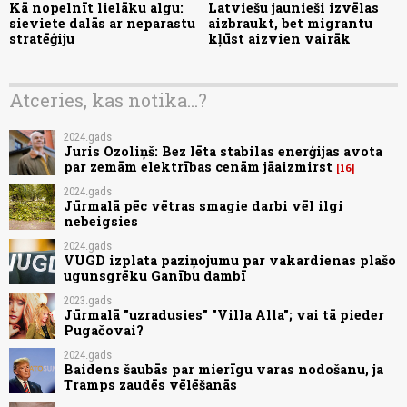
Kā nopelnīt lielāku algu:
Latviešu jaunieši izvēlas
sieviete dalās ar neparastu
aizbraukt, bet migrantu
stratēģiju
kļūst aizvien vairāk
Atceries, kas notika...?
2024.gads
Juris Ozoliņš: Bez lēta stabilas enerģijas avota
par zemām elektrības cenām jāaizmirst
16
2024.gads
Jūrmalā pēc vētras smagie darbi vēl ilgi
nebeigsies
2024.gads
VUGD izplata paziņojumu par vakardienas plašo
ugunsgrēku Ganību dambī
2023.gads
Jūrmalā "uzradusies" "Villa Alla"; vai tā pieder
Pugačovai?
2024.gads
Baidens šaubās par mierīgu varas nodošanu, ja
Tramps zaudēs vēlēšanās