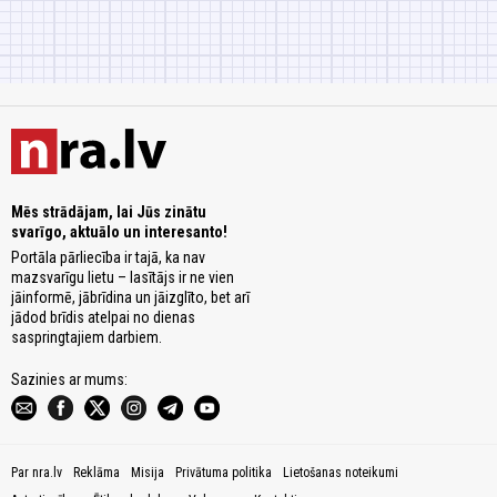
Mēs strādājam, lai Jūs zinātu
svarīgo, aktuālo un interesanto!
Portāla pārliecība ir tajā, ka nav
mazsvarīgu lietu – lasītājs ir ne vien
jāinformē, jābrīdina un jāizglīto, bet arī
jādod brīdis atelpai no dienas
saspringtajiem darbiem.
Sazinies ar mums:
Par nra.lv
Reklāma
Misija
Privātuma politika
Lietošanas noteikumi