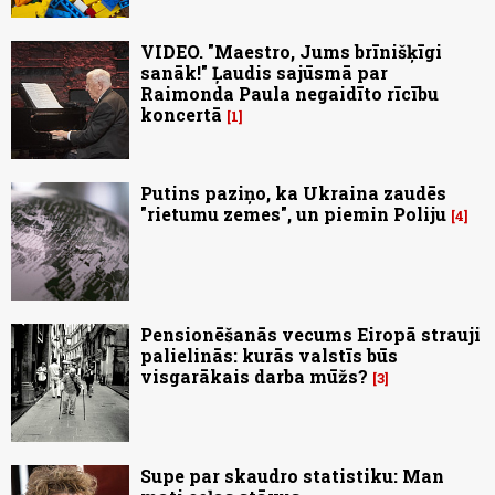
VIDEO. "Maestro, Jums brīnišķīgi
sanāk!" Ļaudis sajūsmā par
Raimonda Paula negaidīto rīcību
koncertā
1
Putins paziņo, ka Ukraina zaudēs
"rietumu zemes", un piemin Poliju
4
Pensionēšanās vecums Eiropā strauji
palielinās: kurās valstīs būs
visgarākais darba mūžs?
3
Supe par skaudro statistiku: Man