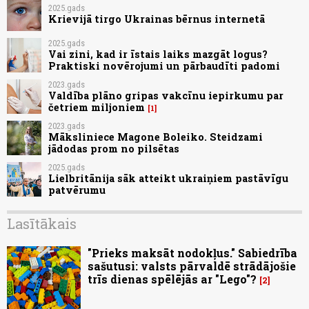
2025.gads
Krievijā tirgo Ukrainas bērnus internetā
2025.gads
Vai zini, kad ir īstais laiks mazgāt logus?
Praktiski novērojumi un pārbaudīti padomi
2023.gads
Valdība plāno gripas vakcīnu iepirkumu par
četriem miljoniem
1
2023.gads
Māksliniece Magone Boleiko. Steidzami
jādodas prom no pilsētas
2025.gads
Lielbritānija sāk atteikt ukraiņiem pastāvīgu
patvērumu
Lasītākais
"Prieks maksāt nodokļus." Sabiedrība
sašutusi: valsts pārvaldē strādājošie
trīs dienas spēlējās ar "Lego"?
2