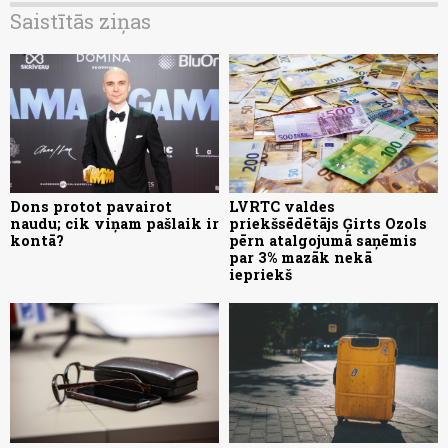
Saistītās ziņas
Dons protot pavairot
LVRTC valdes
naudu; cik viņam pašlaik ir
priekšsēdētājs Ģirts Ozols
kontā?
pērn atalgojumā saņēmis
par 3% mazāk nekā
iepriekš