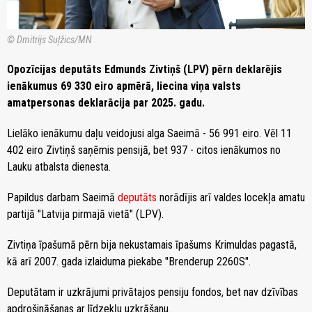
© Dmitrijs Suļžics/MN
Opozīcijas deputāts Edmunds Zivtiņš (LPV) pērn deklarējis
ienākumus 69 330 eiro apmērā, liecina viņa valsts
amatpersonas deklarācija par 2025. gadu.
Lielāko ienākumu daļu veidojusi alga Saeimā - 56 991 eiro. Vēl 11
402 eiro Zivtiņš saņēmis pensijā, bet 937 - citos ienākumos no
Lauku atbalsta dienesta.
Papildus darbam Saeimā
deputāts
norādījis arī valdes locekļa amatu
partijā "Latvija pirmajā vietā" (LPV).
Zivtiņa īpašumā pērn bija nekustamais īpašums Krimuldas pagastā,
kā arī 2007. gada izlaiduma piekabe "Brenderup 2260S".
Deputātam ir uzkrājumi privātajos pensiju fondos, bet nav dzīvības
apdrošināšanas ar līdzekļu uzkrāšanu.