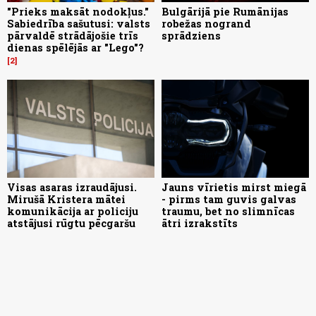
"Prieks maksāt nodokļus."
Bulgārijā pie Rumānijas
Sabiedrība sašutusi: valsts
robežas nogrand
pārvaldē strādājošie trīs
sprādziens
dienas spēlējās ar "Lego"?
2
Visas asaras izraudājusi.
Jauns vīrietis mirst miegā
Mirušā Kristera mātei
- pirms tam guvis galvas
komunikācija ar policiju
traumu, bet no slimnīcas
atstājusi rūgtu pēcgaršu
ātri izrakstīts