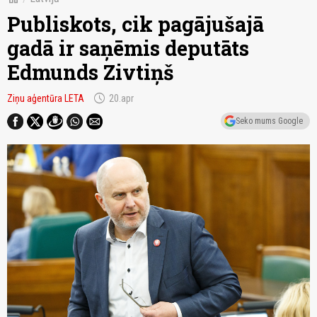
Publiskots, cik pagājušajā
gadā ir saņēmis deputāts
Edmunds Zivtiņš
schedule
Ziņu aģentūra LETA
20.apr
Seko mums Google