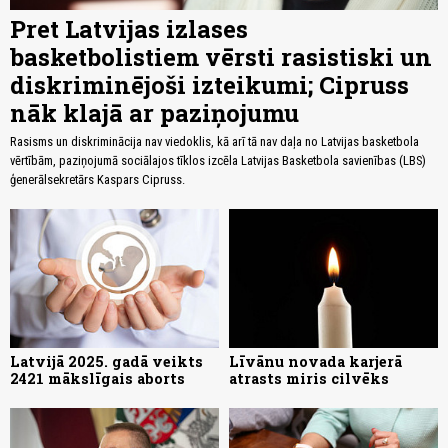
Pret Latvijas izlases
basketbolistiem vērsti rasistiski un
diskriminējoši izteikumi; Cipruss
nāk klajā ar paziņojumu
Rasisms un diskriminācija nav viedoklis, kā arī tā nav daļa no Latvijas basketbola
vērtībām, paziņojumā sociālajos tīklos izcēla Latvijas Basketbola savienības (LBS)
ģenerālsekretārs Kaspars Cipruss.
Latvijā 2025. gadā veikts
Līvānu novada karjerā
2421 mākslīgais aborts
atrasts miris cilvēks