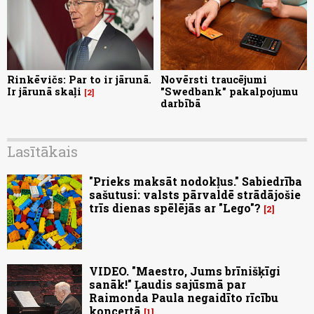
Rinkēvičs: Par to ir jārunā.
Novērsti traucējumi
Ir jārunā skaļi
"Swedbank" pakalpojumu
2
darbībā
Lasītākais
"Prieks maksāt nodokļus." Sabiedrība
sašutusi: valsts pārvaldē strādājošie
trīs dienas spēlējās ar "Lego"?
2
VIDEO. "Maestro, Jums brīnišķīgi
sanāk!" Ļaudis sajūsmā par
Raimonda Paula negaidīto rīcību
koncertā
1