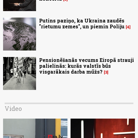
Putins paziņo, ka Ukraina zaudēs
"rietumu zemes", un piemin Poliju
4
Pensionēšanās vecums Eiropā strauji
palielinās: kurās valstīs būs
visgarākais darba mūžs?
3
Video