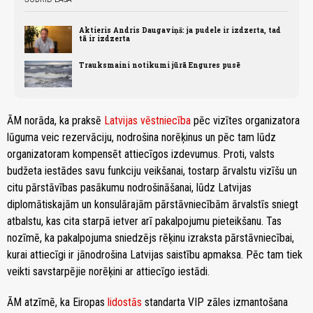
Aktieris Andris Daugaviņš: ja pudele ir izdzerta, tad
tā ir izdzerta
Trauksmaini notikumi jūrā Engures pusē
ĀM norāda, ka praksē
Latvijas vēstniecība
pēc vizītes organizatora
lūguma veic rezervāciju, nodrošina norēķinus un pēc tam lūdz
organizatoram kompensēt attiecīgos izdevumus. Proti, valsts
budžeta iestādes savu funkciju veikšanai, tostarp ārvalstu vizīšu un
citu pārstāvības pasākumu nodrošināšanai, lūdz Latvijas
diplomātiskajām un konsulārajām pārstāvniecībām ārvalstīs sniegt
atbalstu, kas cita starpā ietver arī pakalpojumu pieteikšanu. Tas
nozīmē, ka pakalpojuma sniedzējs rēķinu izraksta pārstāvniecībai,
kurai attiecīgi ir jānodrošina Latvijas saistību apmaksa. Pēc tam tiek
veikti savstarpējie norēķini ar attiecīgo iestādi.
ĀM atzīmē, ka Eiropas
lidostās
standarta VIP zāles izmantošana