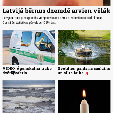
Latvijā bērnus dzemdē arvien vēlāk
Latvijā turpina pieaugt māšu vidējais vecums bērna piedzimšanas brīdī, liecina
Centrālās statistikas pārvaldes (CSP) dati.
VIDEO. Āgenskalnā trako
Svētdien gaidāms saulains
dzērājšoferis
un silts laiks
1