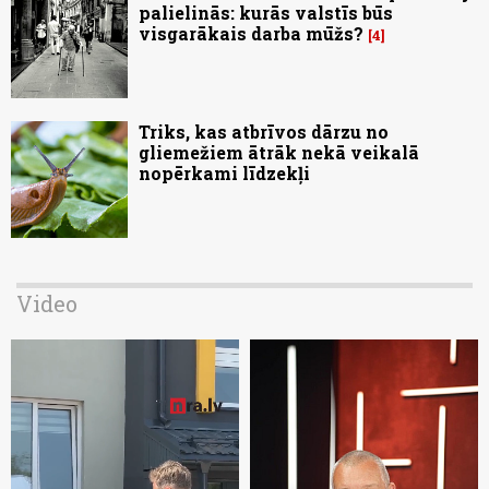
palielinās: kurās valstīs būs
visgarākais darba mūžs?
4
Triks, kas atbrīvos dārzu no
gliemežiem ātrāk nekā veikalā
nopērkami līdzekļi
Video