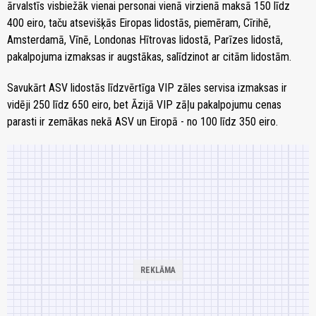
ārvalstīs visbiežāk vienai personai vienā virzienā maksā 150 līdz
400 eiro, taču atsevišķās Eiropas lidostās, piemēram, Cīrihē,
Amsterdamā, Vīnē, Londonas Hītrovas lidostā, Parīzes lidostā,
pakalpojuma izmaksas ir augstākas, salīdzinot ar citām lidostām.
Savukārt ASV lidostās līdzvērtīga VIP zāles servisa izmaksas ir
vidēji 250 līdz 650 eiro, bet Āzijā VIP zāļu pakalpojumu cenas
parasti ir zemākas nekā ASV un Eiropā - no 100 līdz 350 eiro.