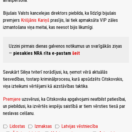
amatpersona.
Bijušais Valsts kancelejas direktors piebilda, ka līdzīgi bijušais
premjers
Krišjānis Kariņš
prasījis, lai tiek apmaksāta VIP zāles
izmantošana viņa meitai, kas neesot bijis likumīgi.
Uzzini pirmais dienas galvenos notikumus un svarīgākās ziņas
—
piesakies NRA rīta e-pastam
šeit
Savukārt Siliņa tviterī norādījusi, ka, ņemot vērā aktuālās
tiesvedības, tostarp kriminālprocesu, kurā apsūdzēts Citskovskis,
viņa izteikumi vērtējami kā aizstāvības taktika.
Premjere
uzsvērusi, ka Citskovska apgalvojumi neatbilst patiesībai,
un piebildusi, ka izvērtēs iespēju saistībā ar tiem vērsties tiesā par
neslavas celšanu.
label
label
label
Lidostas
Izmaksas
Latvijas vēstniecība