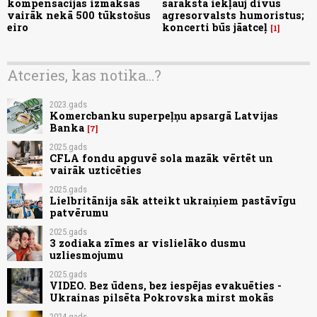
kompensācijās izmaksās
sarakstā iekļauj divus
vairāk nekā 500 tūkstošus
agresorvalsts humoristus;
eiro
koncerti būs jāatceļ
1
Atceries, kas notika...?
2023.gads
Komercbanku superpeļņu apsargā Latvijas
Banka
7
2025.gads
CFLA fondu apguvē sola mazāk vērtēt un
vairāk uzticēties
2025.gads
Lielbritānija sāk atteikt ukraiņiem pastāvīgu
patvērumu
2025.gads
3 zodiaka zīmes ar vislielāko dusmu
uzliesmojumu
2025.gads
VIDEO. Bez ūdens, bez iespējas evakuēties -
Ukrainas pilsēta Pokrovska mirst mokās
2024.gads