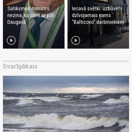
Satiksmes ministrs
Iecavā svētki: uzbūvēts
nezina, ko darīt ar pāli
dzīvojamais nams
Daugavā
"Balticovo" darbiniekiem
play_circle
play_circle
Svarīgākais