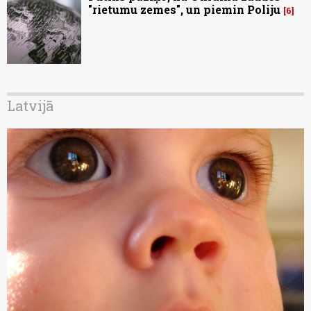
"rietumu zemes", un piemin Poliju
6
Latvijā