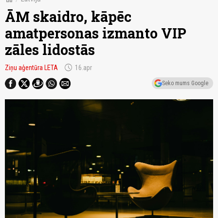
ĀM skaidro, kāpēc
amatpersonas izmanto VIP
zāles lidostās
schedule
Ziņu aģentūra LETA
16.apr
Seko mums Google