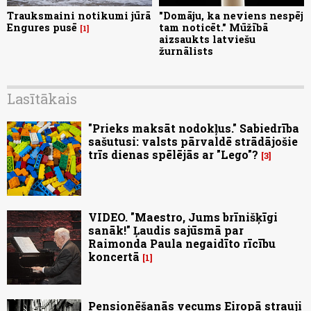
Trauksmaini notikumi jūrā
"Domāju, ka neviens nespēj
Engures pusē
tam noticēt." Mūžībā
1
aizsaukts latviešu
žurnālists
Lasītākais
"Prieks maksāt nodokļus." Sabiedrība
sašutusi: valsts pārvaldē strādājošie
trīs dienas spēlējās ar "Lego"?
3
VIDEO. "Maestro, Jums brīnišķīgi
sanāk!" Ļaudis sajūsmā par
Raimonda Paula negaidīto rīcību
koncertā
1
Pensionēšanās vecums Eiropā strauji