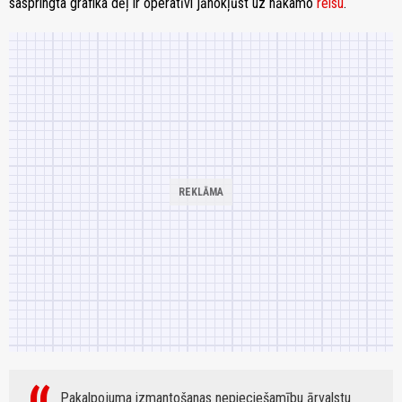
saspringta grafika dēļ ir operatīvi jānokļūst uz nākamo
reisu
.
Pakalpojuma izmantošanas nepieciešamību ārvalstu