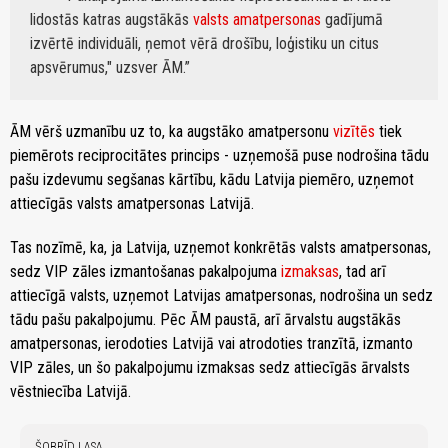
lidostās katras augstākās
valsts amatpersonas
gadījumā
izvērtē individuāli, ņemot vērā drošību, loģistiku un citus
apsvērumus," uzsver ĀM.
ĀM vērš uzmanību uz to, ka augstāko amatpersonu
vizītēs
tiek
piemērots reciprocitātes princips - uzņemošā puse nodrošina tādu
pašu izdevumu segšanas kārtību, kādu Latvija piemēro, uzņemot
attiecīgās valsts amatpersonas Latvijā.
Tas nozīmē, ka, ja Latvija, uzņemot konkrētās valsts amatpersonas,
sedz VIP zāles izmantošanas pakalpojuma
izmaksas
, tad arī
attiecīgā valsts, uzņemot Latvijas amatpersonas, nodrošina un sedz
tādu pašu pakalpojumu. Pēc ĀM paustā, arī ārvalstu augstākās
amatpersonas, ierodoties Latvijā vai atrodoties tranzītā, izmanto
VIP zāles, un šo pakalpojumu izmaksas sedz attiecīgās ārvalsts
vēstniecība Latvijā.
ŠOBRĪD LASA