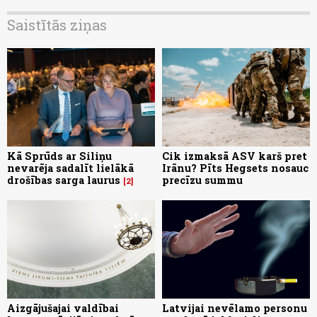
Saistītās ziņas
Kā Sprūds ar Siliņu
Cik izmaksā ASV karš pret
nevarēja sadalīt lielākā
Irānu? Pīts Hegsets nosauc
drošības sarga laurus
precīzu summu
2
Aizgājušajai valdībai
Latvijai nevēlamo personu