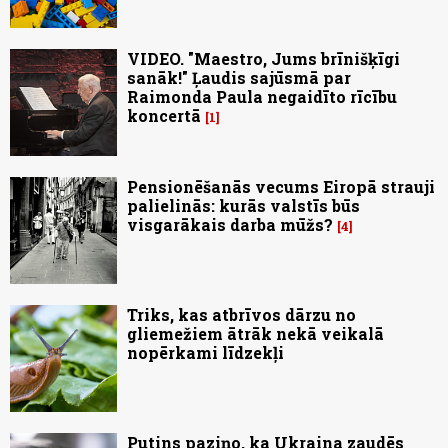
VIDEO. "Maestro, Jums brīnišķīgi
sanāk!" Ļaudis sajūsmā par
Raimonda Paula negaidīto rīcību
koncertā
1
Pensionēšanās vecums Eiropā strauji
palielinās: kurās valstīs būs
visgarākais darba mūžs?
4
Triks, kas atbrīvos dārzu no
gliemežiem ātrāk nekā veikalā
nopērkami līdzekļi
Putins paziņo, ka Ukraina zaudēs