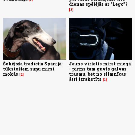
dienas spēlējās ar "Lego"?
3
Šokējoša tradīcija Spānijā:
Jauns vīrietis mirst miegā
tūkstošiem suņu mirst
- pirms tam guvis galvas
mokās
traumu, bet no slimnīcas
2
ātri izrakstīts
1