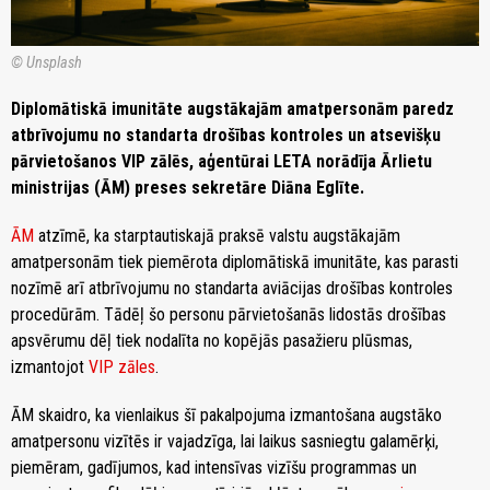
© Unsplash
Diplomātiskā imunitāte augstākajām amatpersonām paredz
atbrīvojumu no standarta drošības kontroles un atsevišķu
pārvietošanos VIP zālēs, aģentūrai LETA norādīja Ārlietu
ministrijas (ĀM) preses sekretāre Diāna Eglīte.
ĀM
atzīmē, ka starptautiskajā praksē valstu augstākajām
amatpersonām tiek piemērota diplomātiskā imunitāte, kas parasti
nozīmē arī atbrīvojumu no standarta aviācijas drošības kontroles
procedūrām. Tādēļ šo personu pārvietošanās lidostās drošības
apsvērumu dēļ tiek nodalīta no kopējās pasažieru plūsmas,
izmantojot
VIP zāles
.
ĀM skaidro, ka vienlaikus šī pakalpojuma izmantošana augstāko
amatpersonu vizītēs ir vajadzīga, lai laikus sasniegtu galamērķi,
piemēram, gadījumos, kad intensīvas vizīšu programmas un