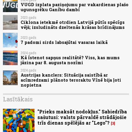
VUGD izplata paziņojumu par vakardienas plašo
ugunsgrēku Ganību dambī
2023.gads
Ciklona ietekmē otrdien Latvijā pūtīs spēcīgs
vējš; izsludināts dzeltenās krāsas brīdinājums
2023.gads
7 padomi sirds labsajūtai vasaras laikā
2024.gads
Kā īstenot sapņus realitātē? Viss, kas mums
jāzina par 8. augusta nozīmi
2024.gads
Austrijas kanclers: Situācija saistībā ar
acīmredzami plānoto teroraktu Vīnē bija ļoti
nopietna
Lasītākais
"Prieks maksāt nodokļus." Sabiedrība
sašutusi: valsts pārvaldē strādājošie
trīs dienas spēlējās ar "Lego"?
3