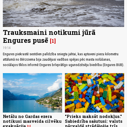
Trauksmaini notikumi jūrā
Engures pusē
1
19:14
Engures piekrastē sestdien palīdzība sniegta jahtai, kas aptuveni piecu kilometru
attālumā no Bērzciema bija zaudējusi vadības spējas pēc masta nolūšanas,
sociālajos tīklos informē Engures brīvprātīgo ugunsdzēsēju biedrība (Engures BUB).
Netālu no Gardas ezera
"Prieks maksāt nodokļus."
notikusi masveida cilvēku
Sabiedrība sašutusi: valsts
evakuācija
pārvaldē strādājošie trīs
1