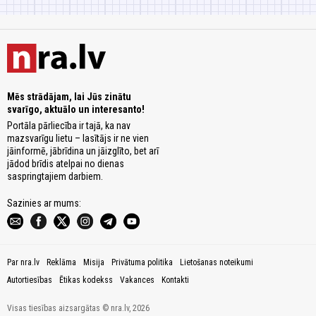
Mēs strādājam, lai Jūs zinātu
svarīgo, aktuālo un interesanto!
Portāla pārliecība ir tajā, ka nav
mazsvarīgu lietu – lasītājs ir ne vien
jāinformē, jābrīdina un jāizglīto, bet arī
jādod brīdis atelpai no dienas
saspringtajiem darbiem.
Sazinies ar mums:
Par nra.lv
Reklāma
Misija
Privātuma politika
Lietošanas noteikumi
Autortiesības
Ētikas kodekss
Vakances
Kontakti
Visas tiesības aizsargātas © nra.lv, 2026