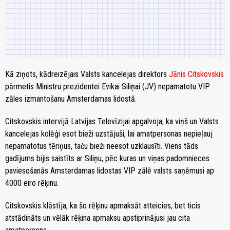
Kā ziņots, kādreizējais Valsts kancelejas direktors
Jānis Citskovskis
pārmetis Ministru prezidentei Evikai Siliņai (JV) nepamatotu VIP
zāles izmantošanu Amsterdamas lidostā.
Citskovskis intervijā Latvijas Televīzijai apgalvoja, ka viņš un Valsts
kancelejas kolēģi esot bieži uzstājuši, lai amatpersonas nepieļauj
nepamatotus tēriņus, taču bieži neesot uzklausīti. Viens tāds
gadījums bijis saistīts ar Siliņu, pēc kuras un viņas padomnieces
paviesošanās Amsterdamas lidostas VIP zālē valsts saņēmusi ap
4000 eiro rēķinu.
Citskovskis klāstīja, ka šo rēķinu apmaksāt atteicies, bet ticis
atstādināts un vēlāk rēķina apmaksu apstiprinājusi jau cita