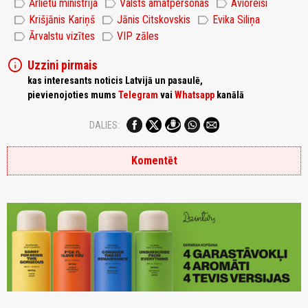
label
label
label
Ārlietu ministrija
Valsts amatpersonas
Avioreisi
label
label
label
Krišjānis Kariņš
Jānis Citskovskis
Evika Siliņa
label
label
Ārvalstu vizītes
VIP zāles
info
Uzzini pirmais
kas interesants noticis Latvijā un pasaulē,
pievienojoties mums
Telegram
vai
Whatsapp
kanālā
DALIES:
Komentēt