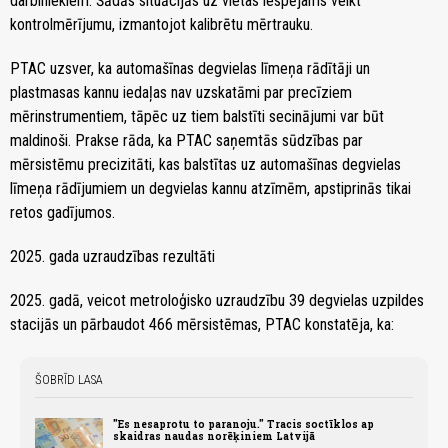
darbiniekiem. Šādās situācijās uz vietas iespējams veikt
kontrolmērījumu, izmantojot kalibrētu mērtrauku.
PTAC uzsver, ka automašīnas degvielas līmeņa rādītāji un
plastmasas kannu iedaļas nav uzskatāmi par precīziem
mērinstrumentiem, tāpēc uz tiem balstīti secinājumi var būt
maldinoši. Prakse rāda, ka PTAC saņemtās sūdzības par
mērsistēmu precizitāti, kas balstītas uz automašīnas degvielas
līmeņa rādījumiem un degvielas kannu atzīmēm, apstiprinās tikai
retos gadījumos.
2025. gada uzraudzības rezultāti
2025. gadā, veicot metroloģisko uzraudzību 39 degvielas uzpildes
stacijās un pārbaudot 466 mērsistēmas, PTAC konstatēja, ka:
ŠOBRĪD LASA
"Es nesaprotu to paranoju." Tracis soctīklos ap
skaidras naudas norēķiniem Latvijā