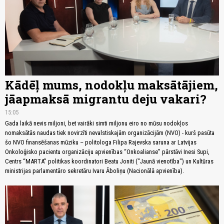
Kādēļ mums, nodokļu maksātājiem,
jāapmaksā migrantu deju vakari?
15:05
Gada laikā nevis miljoni, bet vairāki simti miljonu eiro no mūsu nodokļos
nomaksātās naudas tiek novirzīti nevalstiskajām organizācijām (NVO) - kurš pasūta
šo NVO finansēšanas mūziku – politologa Filipa Rajevska saruna ar Latvijas
Onkoloģisko pacientu organizāciju apvienības “Onkoalianse” pārstāvi Inesi Supi,
Centrs “MARTA” politikas koordinatori Beatu Joniti ("Jaunā vienotība") un Kultūras
ministrijas parlamentāro sekretāru Ivaru Āboliņu (Nacionālā apvienība).