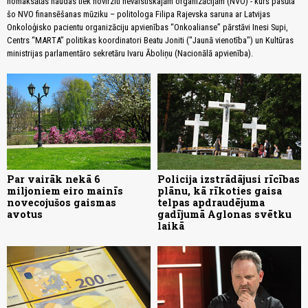
nomaksātās naudas tiek novirzīti nevalstiskajām organizācijām (NVO) - kurš pasūta
šo NVO finansēšanas mūziku – politologa Filipa Rajevska saruna ar Latvijas
Onkoloģisko pacientu organizāciju apvienības “Onkoalianse” pārstāvi Inesi Supi,
Centrs “MARTA” politikas koordinatori Beatu Joniti ("Jaunā vienotība") un Kultūras
ministrijas parlamentāro sekretāru Ivaru Āboliņu (Nacionālā apvienība).
Par vairāk nekā 6
Policija izstrādājusi rīcības
miljoniem eiro mainīs
plānu, kā rīkoties gaisa
novecojušos gaismas
telpas apdraudējuma
avotus
gadījumā Aglonas svētku
laikā