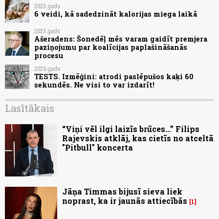
2023.gads
6 veidi, kā sadedzināt kalorijas miega laikā
2023.gads
Ašeradens: Šonedēļ mēs varam gaidīt premjera
paziņojumu par koalīcijas paplašināšanās
procesu
2025.gads
TESTS. Izmēģini: atrodi paslēpušos kaķi 60
sekundēs. Ne visi to var izdarīt!
Lasītākais
“Viņi vēl ilgi laizīs brūces...” Filips
Rajevskis atklāj, kas cietīs no atceltā
"Pitbull" koncerta
Jāņa Timmas bijusī sieva liek
noprast, ka ir jaunās attiecībās
1