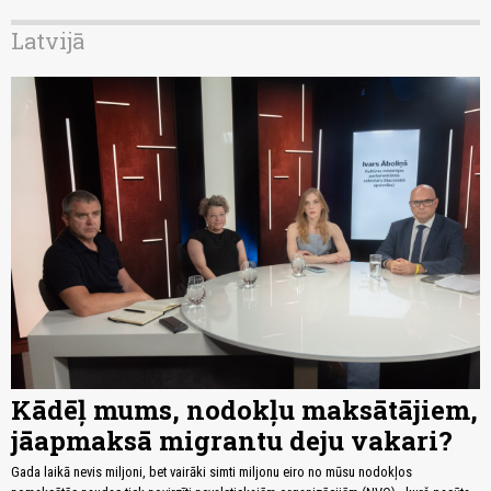
Latvijā
Kādēļ mums, nodokļu maksātājiem,
jāapmaksā migrantu deju vakari?
Gada laikā nevis miljoni, bet vairāki simti miljonu eiro no mūsu nodokļos