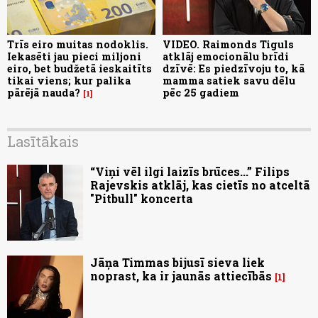
Trīs eiro muitas nodoklis.
VIDEO. Raimonds Tiguls
Iekasēti jau pieci miljoni
atklāj emocionālu brīdi
eiro, bet budžetā ieskaitīts
dzīvē: Es piedzīvoju to, kā
tikai viens; kur palika
mamma satiek savu dēlu
pārējā nauda?
pēc 25 gadiem
1
Lasītākais
“Viņi vēl ilgi laizīs brūces...” Filips
Rajevskis atklāj, kas cietīs no atceltā
"Pitbull" koncerta
Jāņa Timmas bijusī sieva liek
noprast, ka ir jaunās attiecībās
1