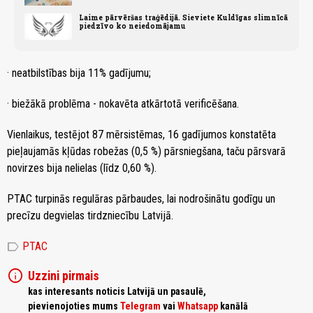
Laime pārvēršas traģēdijā. Sieviete Kuldīgas slimnīcā
piedzīvo ko neiedomājamu
· neatbilstības bija 11% gadījumu;
· biežākā problēma - nokavēta atkārtotā verificēšana.
Vienlaikus, testējot 87 mērsistēmas, 16 gadījumos konstatēta
pieļaujamās kļūdas robežas (0,5 %) pārsniegšana, taču pārsvarā
novirzes bija nelielas (līdz 0,60 %).
PTAC turpinās regulāras pārbaudes, lai nodrošinātu godīgu un
precīzu degvielas tirdzniecību Latvijā.
label
PTAC
info
Uzzini pirmais
kas interesants noticis Latvijā un pasaulē,
pievienojoties mums
Telegram
vai
Whatsapp
kanālā