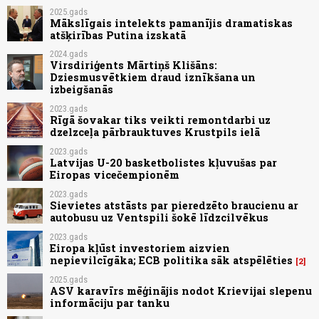
2025.gads
Mākslīgais intelekts pamanījis dramatiskas
atšķirības Putina izskatā
2024.gads
Virsdiriģents Mārtiņš Klišāns:
Dziesmusvētkiem draud iznīkšana un
izbeigšanās
2023.gads
Rīgā šovakar tiks veikti remontdarbi uz
dzelzceļa pārbrauktuves Krustpils ielā
2023.gads
Latvijas U-20 basketbolistes kļuvušas par
Eiropas vicečempionēm
2023.gads
Sievietes atstāsts par pieredzēto braucienu ar
autobusu uz Ventspili šokē līdzcilvēkus
2023.gads
Eiropa kļūst investoriem aizvien
nepievilcīgāka; ECB politika sāk atspēlēties
2
2025.gads
ASV karavīrs mēģinājis nodot Krievijai slepenu
informāciju par tanku