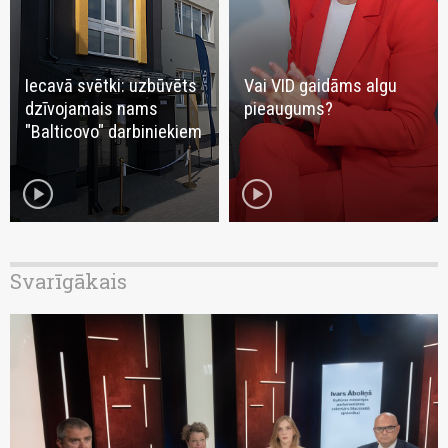
Iecavā svētki: uzbūvēts
Vai VID gaidāms algu
dzīvojamais nams
pieaugums?
"Balticovo" darbiniekiem
play_circle
play_circle
Svarīgākais