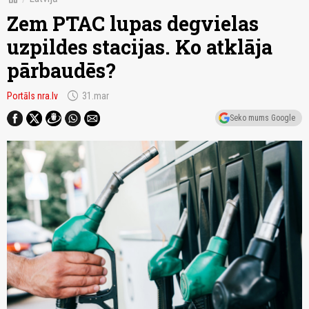
Zem PTAC lupas degvielas
uzpildes stacijas. Ko atklāja
pārbaudēs?
schedule
Portāls nra.lv
31.mar
Seko mums Google