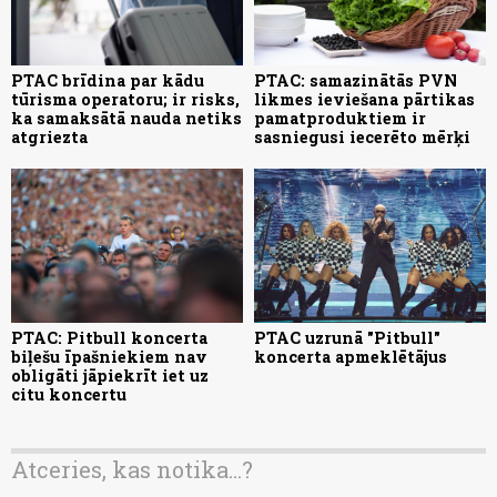
PTAC brīdina par kādu
PTAC: samazinātās PVN
tūrisma operatoru; ir risks,
likmes ieviešana pārtikas
ka samaksātā nauda netiks
pamatproduktiem ir
atgriezta
sasniegusi iecerēto mērķi
PTAC: Pitbull koncerta
PTAC uzrunā "Pitbull"
biļešu īpašniekiem nav
koncerta apmeklētājus
obligāti jāpiekrīt iet uz
citu koncertu
Atceries, kas notika...?