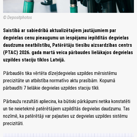
© Depositphotos
Saistībā ar sabiedrībā aktualizētajiem jautājumiem par
degvielas cenu pieaugumu un iespējamu iepildītās degvielas
daudzuma neatbilstību, Patērētāju tiesību aizsardzības centrs
(PTAC) 2026. gada martā veica pārbaudes lielākajos degvielas
uzpildes staciju tīklos Latvijā.
Pārbaudēs tika vērtēta dīzeļdegvielas uzpildes mērsistēmu
precizitāte un atbilstība normatīvo aktu prasībām. Kopumā
pārbaudīti 7 lielākie degvielas uzpildes staciju tīkli.
Pārbaužu rezultāti apliecina, ka būtiski pārkāpumi netika konstatēti
un tie neietekmē patērētājiem uzpildītās degvielas daudzumu. Tas
nozīmē, ka patērētāji var paļauties uz degvielas uzpildes sistēmu
precizitāti.