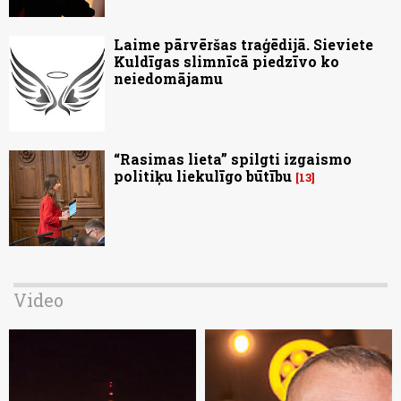
Laime pārvēršas traģēdijā. Sieviete
Kuldīgas slimnīcā piedzīvo ko
neiedomājamu
“Rasimas lieta” spilgti izgaismo
politiķu liekulīgo būtību
13
Video