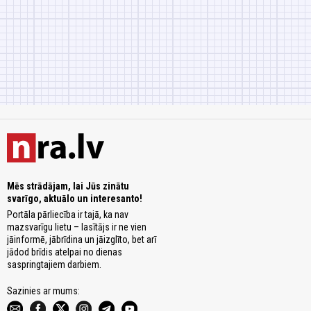
Mēs strādājam, lai Jūs zinātu
svarīgo, aktuālo un interesanto!
Portāla pārliecība ir tajā, ka nav
mazsvarīgu lietu – lasītājs ir ne vien
jāinformē, jābrīdina un jāizglīto, bet arī
jādod brīdis atelpai no dienas
saspringtajiem darbiem.
Sazinies ar mums: