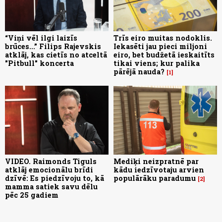
“Viņi vēl ilgi laizīs
Trīs eiro muitas nodoklis.
brūces...” Filips Rajevskis
Iekasēti jau pieci miljoni
atklāj, kas cietīs no atceltā
eiro, bet budžetā ieskaitīts
"Pitbull" koncerta
tikai viens; kur palika
pārējā nauda?
1
VIDEO. Raimonds Tiguls
Mediķi neizpratnē par
atklāj emocionālu brīdi
kādu iedzīvotaju arvien
dzīvē: Es piedzīvoju to, kā
populārāku paradumu
2
mamma satiek savu dēlu
pēc 25 gadiem