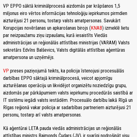
VP EPPO sāktā kriminālprocesā aizdomās par krāpšanos 1,5
miljonus eiro vērtos informācijas tehnoloģiju iepirkumos pirmdien
aizturējusi 21 personu, tostarp valsts amatpersonas. Savukārt
Korupcijas novēršanas un apkarošanas birojs (
KNAB
) izmeklē lietu
par neizpaužamu ziņu izpaušanu, kurā iesaistīts Viedās
administrācijas un reģionālās attīstības ministrijas (VARAM) Valsts
sekretārs Edvīns Balševics, Valsts digitālās attīstības aģentūras
amatpersona un uzņēmējs.
VP
preses paziņojumā teikts, ka policija īstenojusi procesuālās
darbības EPPO sāktajā kriminālprocesā, veicot apjomīgu
aizturēšanas operāciju un likvidējot organizētu noziedzīgu grupu,
aizdomās par pārkāpumiem valsts iepirkumu procedūrās saistībā ar
IT sistēmu iegādi valsts iestādēm. Procesuālo darbību laikā Rīgā un
Rīgas reģionā vakar policija ar sadarbības partneriem aizturējusi 21
personu, tostarp arī valsts amatpersonas.
Kā aģentūrai LETA pauda viedās administrācijas un reģionālās
attīstības ministrs Raimonds Čudars (JV), ir svarīgi nodrošināt visu