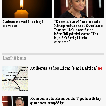
Ludzas novadā iet bojā
“Kremļa burvī” atainotais
sieviete
kinoproducentei Svetlanai
Puntei liek atcerēties
bērnībā pārdzīvoto: “Tas
bija ārkārtīgi liels
cinisms”
Lasītākais
Kulbergs atdos Rīgai "Rail Baltica"
9
Komponists Raimonds Tiguls atklāj
ģimenes traģēdiju