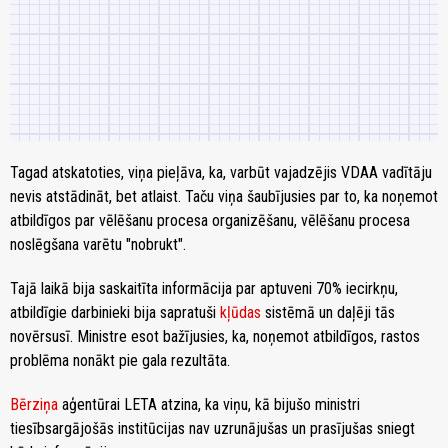
Tagad atskatoties, viņa pieļāva, ka, varbūt vajadzējis VDAA vadītāju
nevis atstādināt, bet atlaist. Taču viņa šaubījusies par to, ka noņemot
atbildīgos par vēlēšanu procesa organizēšanu, vēlēšanu procesa
noslēgšana varētu "nobrukt".
Tajā laikā bija saskaitīta informācija par aptuveni 70% iecirkņu,
atbildīgie darbinieki bija sapratuši
kļūdas
sistēmā un daļēji tās
novērsusī. Ministre esot bažījusies, ka, noņemot atbildīgos, rastos
problēma nonākt pie gala rezultāta.
Bērziņa
aģentūrai LETA atzina, ka viņu, kā bijušo ministri
tiesībsargājošās institūcijas nav uzrunājušas un prasījušas sniegt