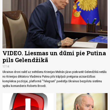
VIDEO. Liesmas un dūmi pie Putina
pils Gelendžikā
17:14
Ukrainas droni naktī uz svētdienu Krievijas Melnās jūras piekrastē Gelendžikā netālu
no Krievijas diktatora Vladimira Putina pils trāpījuši pretgaisa aizsardzības
kompleksa pozīcijai, platformā "Telegram" pavēstīja Ukrainas bezpilotu sistēmu
spēku komandieris Roberts Brovdi.