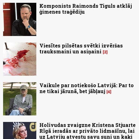
Komponists Raimonds Tiguls atklāj
ģimenes traģēdiju
Viesītes pilsētas svētki izvēršas
trauksmaini un asiņaini
2
Vaikule par notiekošo Latvijā: Par to
ne tikai jārunā, bet jābļauj
4
Holivudas zvaigzne Kristena Stjuarte
Rīgā ieradās ar privāto lidmašīnu, lai
uz Latviju atvestu savu suni un kaķi