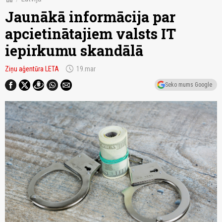
Jaunākā informācija par
apcietinātajiem valsts IT
iepirkumu skandālā
schedule
Ziņu aģentūra LETA
19.mar
Seko mums Google