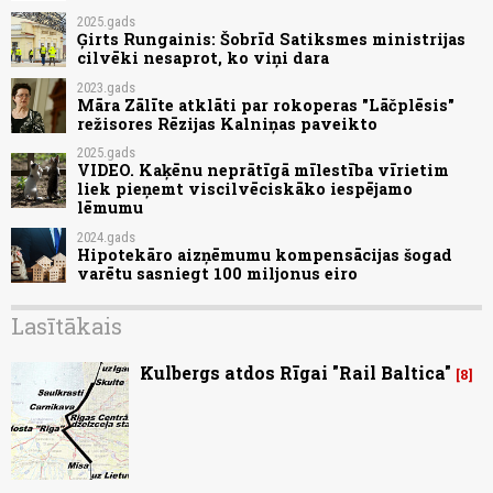
2025.gads
Ģirts Rungainis: Šobrīd Satiksmes ministrijas
cilvēki nesaprot, ko viņi dara
2023.gads
Māra Zālīte atklāti par rokoperas "Lāčplēsis"
režisores Rēzijas Kalniņas paveikto
2025.gads
VIDEO. Kaķēnu neprātīgā mīlestība vīrietim
liek pieņemt viscilvēciskāko iespējamo
lēmumu
2024.gads
Hipotekāro aizņēmumu kompensācijas šogad
varētu sasniegt 100 miljonus eiro
Lasītākais
Kulbergs atdos Rīgai "Rail Baltica"
8