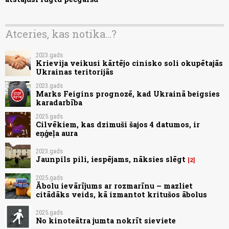
Atceries, kas notika...?
2023.gads
Krievija veikusi kārtējo cinisko soli okupētajās
Ukrainas teritorijās
2023.gads
Marks Feigins prognozē, kad Ukrainā beigsies
karadarbība
2025.gads
Cilvēkiem, kas dzimuši šajos 4 datumos, ir
eņģeļa aura
2023.gads
Jaunpils pili, iespējams, nāksies slēgt
2
2025.gads
Ābolu ievārījums ar rozmarīnu – mazliet
citādāks veids, kā izmantot kritušos ābolus
2025.gads
No kinoteātra jumta nokrīt sieviete