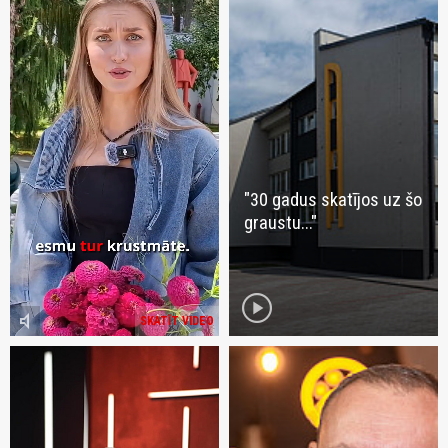
"30 gadus skatījos uz šo
graustu..."
play_circle
volume_mute
SKATĪT VIDEO