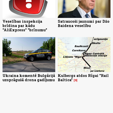
Veselības inspekcija
Satraucoši jaunumi par Džo
brīdina par kādu
Baidena veselību
"AliExpress" "brīnumu"
Ukraina komentē Bulgārijā
Kulbergs atdos Rīgai "Rail
uzsprāgušā drona gadījumu
Baltica"
9