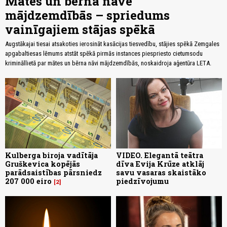
Mātes un bērna nāve
mājdzemdībās – spriedums
vainīgajiem stājas spēkā
Augstākajai tiesai atsakoties ierosināt kasācijas tiesvedību, stājies spēkā Zemgales
apgabaltiesas lēmums atstāt spēkā pirmās instances piespriesto cietumsodu
krimināllietā par mātes un bērna nāvi mājdzemdībās, noskaidroja aģentūra LETA.
Kulberga biroja vadītāja
VIDEO. Elegantā teātra
Gruškevica kopējās
dīva Evija Krūze atklāj
parādsaistības pārsniedz
savu vasaras skaistāko
207 000 eiro
piedzīvojumu
2