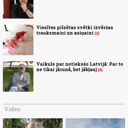
Viesītes pilsētas svētki izvēršas
trauksmaini un asiņaini
2
Vaikule par notiekošo Latvijā: Par to
ne tikai jārunā, bet jābļauj
8
Video