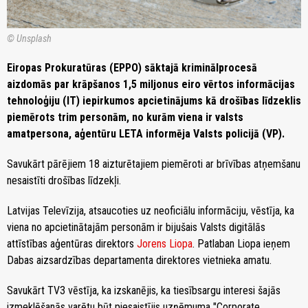
© Unsplash
Eiropas Prokuratūras (EPPO) sāktajā kriminālprocesā
aizdomās par krāpšanos 1,5 miljonus eiro vērtos informācijas
tehnoloģiju (IT) iepirkumos apcietinājums kā drošības līdzeklis
piemērots trim personām, no kurām viena ir valsts
amatpersona, aģentūru LETA informēja Valsts policijā (VP).
Savukārt pārējiem 18 aizturētajiem piemēroti ar brīvības atņemšanu
nesaistīti drošības līdzekļi.
Latvijas Televīzija, atsaucoties uz neoficiālu informāciju, vēstīja, ka
viena no apcietinātajām personām ir bijušais Valsts digitālās
attīstības aģentūras direktors
Jorens Liopa
. Patlaban Liopa ieņem
Dabas aizsardzības departamenta direktores vietnieka amatu.
Savukārt TV3 vēstīja, ka izskanējis, ka tiesībsargu interesi šajās
izmeklēšanās varētu būt piesaistījis uzņēmuma "Corporate