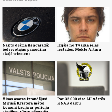
Nakts drāma Ķengaragā:
Izgāja no Tvaika ielas
iedzīvotājus pamodina
iestādes: Meklē Artūru
skaļš trieciens
Visas asaras izraudājusi.
Par 32 000 eiro LU vērtēs
Mirušā Kristera mātei
KNAB darbu
komunikācija ar policiju
atstājusi rūgtu pēcgaršu