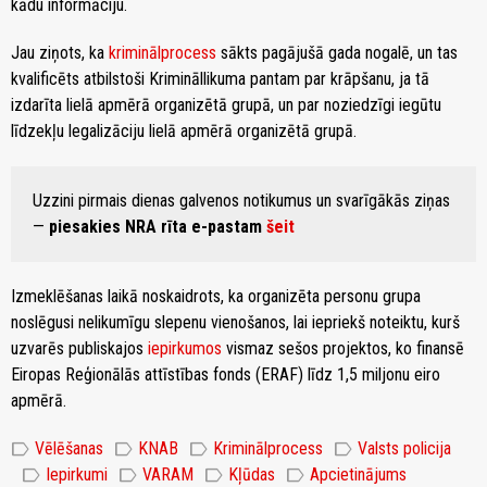
kādu informāciju.
Jau ziņots, ka
kriminālprocess
sākts pagājušā gada nogalē, un tas
kvalificēts atbilstoši Krimināllikuma pantam par krāpšanu, ja tā
izdarīta lielā apmērā organizētā grupā, un par noziedzīgi iegūtu
līdzekļu legalizāciju lielā apmērā organizētā grupā.
Uzzini pirmais dienas galvenos notikumus un svarīgākās ziņas
—
piesakies NRA rīta e-pastam
šeit
Izmeklēšanas laikā noskaidrots, ka organizēta personu grupa
noslēgusi nelikumīgu slepenu vienošanos, lai iepriekš noteiktu, kurš
uzvarēs publiskajos
iepirkumos
vismaz sešos projektos, ko finansē
Eiropas Reģionālās attīstības fonds (ERAF) līdz 1,5 miljonu eiro
apmērā.
label
label
label
label
Vēlēšanas
KNAB
Kriminālprocess
Valsts policija
label
label
label
label
Iepirkumi
VARAM
Kļūdas
Apcietinājums