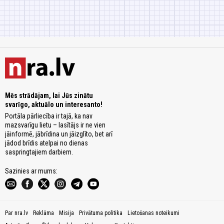
Mēs strādājam, lai Jūs zinātu
svarīgo, aktuālo un interesanto!
Portāla pārliecība ir tajā, ka nav
mazsvarīgu lietu – lasītājs ir ne vien
jāinformē, jābrīdina un jāizglīto, bet arī
jādod brīdis atelpai no dienas
saspringtajiem darbiem.
Sazinies ar mums:
Par nra.lv
Reklāma
Misija
Privātuma politika
Lietošanas noteikumi