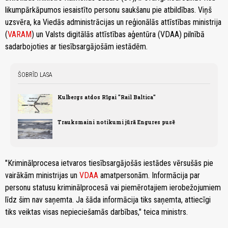
likumpārkāpumos iesaistīto personu saukšanu pie atbildības. Viņš
uzsvēra, ka Viedās administrācijas un reģionālās attīstības ministrija
(
VARAM
) un Valsts digitālās attīstības aģentūra (VDAA) pilnībā
sadarbojoties ar tiesībsargājošām iestādēm.
ŠOBRĪD LASA
Kulbergs atdos Rīgai "Rail Baltica"
Trauksmaini notikumi jūrā Engures pusē
"Kriminālprocesa ietvaros tiesībsargājošās iestādes vērsušās pie
vairākām ministrijas un
VDAA
amatpersonām. Informācija par
personu statusu kriminālprocesā vai piemērotajiem ierobežojumiem
līdz šim nav saņemta. Ja šāda informācija tiks saņemta, attiecīgi
tiks veiktas visas nepieciešamās darbības," teica ministrs.