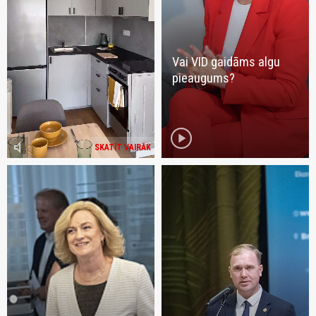
Vai VID gaidāms algu
pieaugums?
play_circle
volume_mute
SKATĪT VAIRĀK