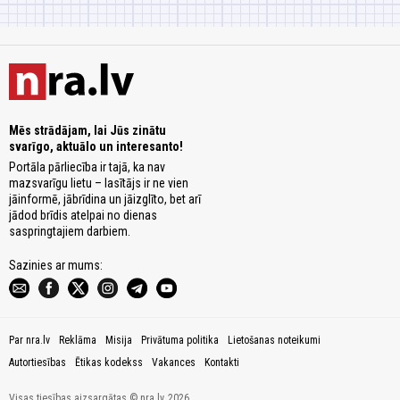
Mēs strādājam, lai Jūs zinātu
svarīgo, aktuālo un interesanto!
Portāla pārliecība ir tajā, ka nav
mazsvarīgu lietu – lasītājs ir ne vien
jāinformē, jābrīdina un jāizglīto, bet arī
jādod brīdis atelpai no dienas
saspringtajiem darbiem.
Sazinies ar mums:
Par nra.lv
Reklāma
Misija
Privātuma politika
Lietošanas noteikumi
Autortiesības
Ētikas kodekss
Vakances
Kontakti
Visas tiesības aizsargātas © nra.lv, 2026