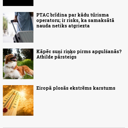
PTAC brīdina par kādu tūrisma
operatoru; ir risks, ka samaksātā
nauda netiks atgriezta
Kāpēc suņi riņķo pirms apgulšanās?
Atbilde pārsteigs
Eiropā plosās ekstrēms karstums