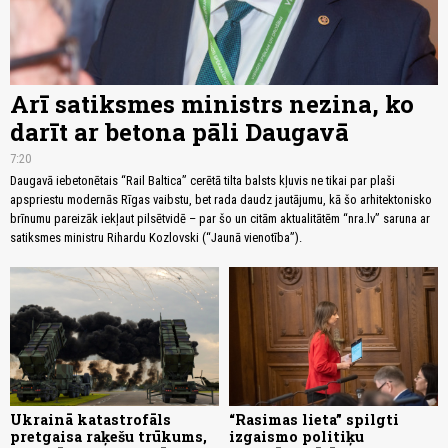
Arī satiksmes ministrs nezina, ko
darīt ar betona pāli Daugavā
7:20
Daugavā iebetonētais “Rail Baltica” cerētā tilta balsts kļuvis ne tikai par plaši
apspriestu modernās Rīgas vaibstu, bet rada daudz jautājumu, kā šo arhitektonisko
brīnumu pareizāk iekļaut pilsētvidē – par šo un citām aktualitātēm “nra.lv” saruna ar
satiksmes ministru Rihardu Kozlovski (“Jaunā vienotība”).
Ukrainā katastrofāls
“Rasimas lieta” spilgti
pretgaisa raķešu trūkums,
izgaismo politiķu