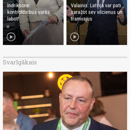
Indriksone:
Valainis: Latvija var pati
kontroldarbus varēs
saražot sev vilcienus un
labot!
tramvajus
play_circle
play_circle
Svarīgākais