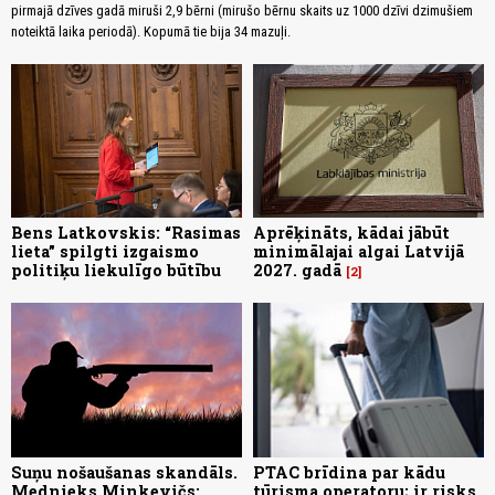
pirmajā dzīves gadā miruši 2,9 bērni (mirušo bērnu skaits uz 1000 dzīvi dzimušiem
noteiktā laika periodā). Kopumā tie bija 34 mazuļi.
Bens Latkovskis: “Rasimas
Aprēķināts, kādai jābūt
lieta” spilgti izgaismo
minimālajai algai Latvijā
politiķu liekulīgo būtību
2027. gadā
2
Suņu nošaušanas skandāls.
PTAC brīdina par kādu
Mednieks Minkevičs:
tūrisma operatoru; ir risks,