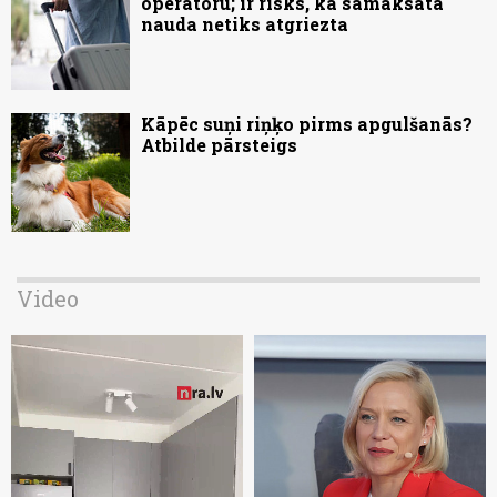
operatoru; ir risks, ka samaksātā
nauda netiks atgriezta
Kāpēc suņi riņķo pirms apgulšanās?
Atbilde pārsteigs
Video