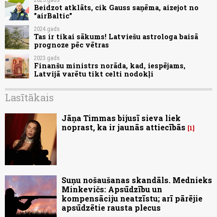
Beidzot atklāts, cik Gauss saņēma, aizejot no
"airBaltic"
2024.gads
Tas ir tikai sākums! Latviešu astrologa baisā
prognoze pēc vētras
2023.gads
Finanšu ministrs norāda, kad, iespējams,
Latvijā varētu tikt celti nodokļi
Lasītākais
Jāņa Timmas bijusī sieva liek
noprast, ka ir jaunās attiecībās
1
Suņu nošaušanas skandāls. Mednieks
Minkevičs: Apsūdzību un
kompensāciju neatzīstu; arī pārējie
apsūdzētie rausta plecus