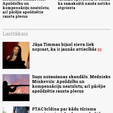
Apsūdzību un
ka samaksātā nauda netiks
kompensāciju neatzīstu;
atgriezta
arī pārējie apsūdzētie
rausta plecus
Lasītākais
Jāņa Timmas bijusī sieva liek
noprast, ka ir jaunās attiecībās
1
Suņu nošaušanas skandāls. Mednieks
Minkevičs: Apsūdzību un
kompensāciju neatzīstu; arī pārējie
apsūdzētie rausta plecus
PTAC brīdina par kādu tūrisma