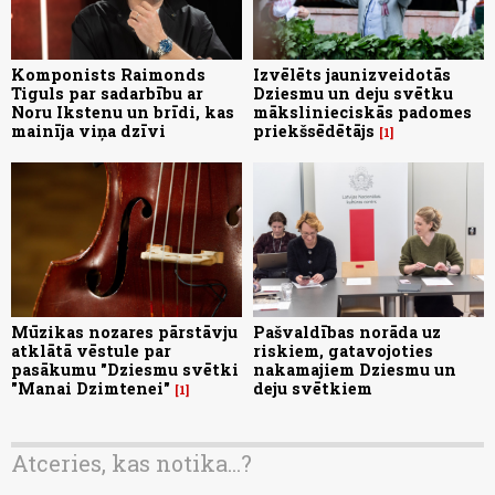
Komponists Raimonds
Izvēlēts jaunizveidotās
Tiguls par sadarbību ar
Dziesmu un deju svētku
Noru Ikstenu un brīdi, kas
mākslinieciskās padomes
mainīja viņa dzīvi
priekšsēdētājs
1
Mūzikas nozares pārstāvju
Pašvaldības norāda uz
atklātā vēstule par
riskiem, gatavojoties
pasākumu "Dziesmu svētki
nakamajiem Dziesmu un
"Manai Dzimtenei"
deju svētkiem
1
Atceries, kas notika...?