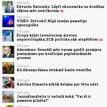
2025.gads
Edvards Ratnieks: Lāpīt ekonomiku uz drošības
rēķina mēs nedrīkstam
8
2024.gads
VIDEO: Dzīvoklī Rīgā izceļas pamatīgs
ugunsgrēks
2023.gads
Eiropa kļūst investoriem aizvien
nepievilcīgāka; ECB politika sāk atspēlēties
2
2023.gads
Ašeradens: Šonedēļ mēs varam gaidīt premjera
paziņojumu par koalīcijas paplašināšanās
procesu
2024.gads
Kā dārzeņu ēšana ietekmē kaulu veselību
2024.gads
Katrīna Dimanta atklāj detaļas par tēva nāvi
2023.gads
Jaunzēlandietis ir nelielā šokā; "Vai šī ir
pamesta pilsēta?"
2025.gads