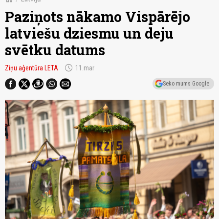
Paziņots nākamo Vispārējo
latviešu dziesmu un deju
svētku datums
schedule
Ziņu aģentūra LETA
11.mar
Seko mums Google