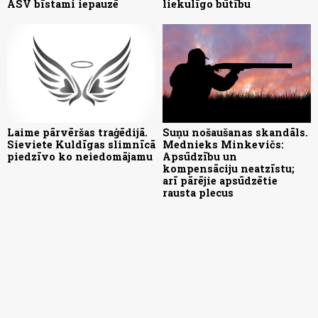
ASV bīstami iepauzē
liekulīgo būtību
Laime pārvēršas traģēdijā.
Suņu nošaušanas skandāls.
Sieviete Kuldīgas slimnīcā
Mednieks Minkevičs:
piedzīvo ko neiedomājamu
Apsūdzību un
kompensāciju neatzīstu;
arī pārējie apsūdzētie
rausta plecus