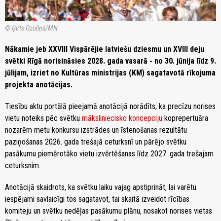
© Ģirts Ozoliņš/MN
Nākamie jeb XXVIII Vispārējie latviešu dziesmu un XVIII deju
svētki Rīgā norisināsies 2028. gada vasarā - no 30. jūnija līdz 9.
jūlijam, izriet no Kultūras ministrijas (KM) sagatavotā rīkojuma
projekta anotācijas.
Tiesību aktu portālā pieejamā anotācijā norādīts, ka precīzu norises
vietu noteiks pēc svētku
māksliniecisko koncepciju
koprepertuāra
nozarēm metu konkursu izstrādes un īstenošanas rezultātu
paziņošanas 2026. gada trešajā ceturksnī un pārējo svētku
pasākumu piemērotāko vietu izvērtēšanas līdz 2027. gada trešajam
ceturksnim.
Anotācijā skaidrots, ka svētku laiku vajag apstiprināt, lai varētu
iespējami savlaicīgi tos sagatavot, tai skaitā izveidot rīcības
komiteju un svētku nedēļas pasākumu plānu, nosakot norises vietas