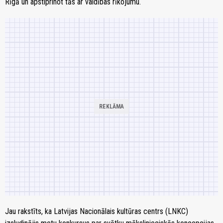
Rīgā un apstiprinot tās ar valdības rīkojumu.
Jau rakstīts, ka Latvijas Nacionālais kultūras centrs (LNKC)