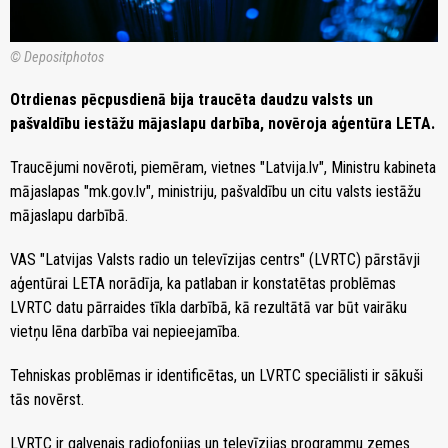
© Depositphotos
Otrdienas pēcpusdienā bija traucēta daudzu valsts un
pašvaldību iestāžu mājaslapu darbība, novēroja aģentūra LETA.
Traucējumi novēroti, piemēram, vietnes "Latvija.lv", Ministru kabineta
mājaslapas "mk.gov.lv", ministriju, pašvaldību un citu valsts iestāžu
mājaslapu darbībā.
VAS "Latvijas Valsts radio un televīzijas centrs" (LVRTC) pārstāvji
aģentūrai LETA norādīja, ka patlaban ir konstatētas problēmas
LVRTC datu pārraides tīkla darbībā, kā rezultātā var būt vairāku
vietņu lēna darbība vai nepieejamība.
Tehniskas problēmas ir identificētas, un LVRTC speciālisti ir sākuši
tās novērst.
LVRTC ir galvenais radiofonijas un televīzijas programmu zemes