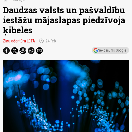
Daudzas valsts un pašvaldību
iestāžu mājaslapas piedzīvoja
ķibeles
schedule
Ziņu aģentūra LETA
24.feb
Seko mums Google