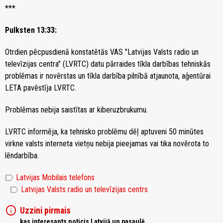
***
Pulksten 13:33:
Otrdien pēcpusdienā konstatētās VAS "Latvijas Valsts radio un
televīzijas centra" (LVRTC) datu pārraides tīkla darbības tehniskās
problēmas ir novērstas un tīkla darbība pilnībā atjaunota, aģentūrai
LETA pavēstīja LVRTC.
Problēmas nebija saistītas ar kiberuzbrukumu.
LVRTC informēja, ka tehnisko problēmu dēļ aptuveni 50 minūtes
virkne valsts interneta vietņu nebija pieejamas vai tika novērota to
lēndarbība.
label
Latvijas Mobilais telefons
label
Latvijas Valsts radio un televīzijas centrs
info
Uzzini pirmais
kas interesants noticis Latvijā un pasaulē,