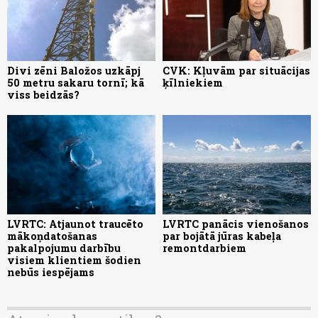
Divi zēni Baložos uzkāpj
CVK: Kļuvām par situācijas
50 metru sakaru tornī; kā
ķīlniekiem
viss beidzās?
LVRTC: Atjaunot traucēto
LVRTC panācis vienošanos
mākoņdatošanas
par bojātā jūras kabeļa
pakalpojumu darbību
remontdarbiem
visiem klientiem šodien
nebūs iespējams