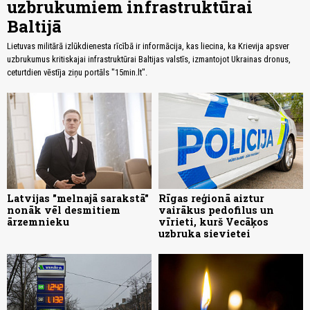
uzbrukumiem infrastruktūrai
Baltijā
Lietuvas militārā izlūkdienesta rīcībā ir informācija, kas liecina, ka Krievija apsver
uzbrukumus kritiskajai infrastruktūrai Baltijas valstīs, izmantojot Ukrainas dronus,
ceturtdien vēstīja ziņu portāls "15min.lt".
Latvijas "melnajā sarakstā"
Rīgas reģionā aiztur
nonāk vēl desmitiem
vairākus pedofilus un
ārzemnieku
vīrieti, kurš Vecāķos
uzbruka sievietei