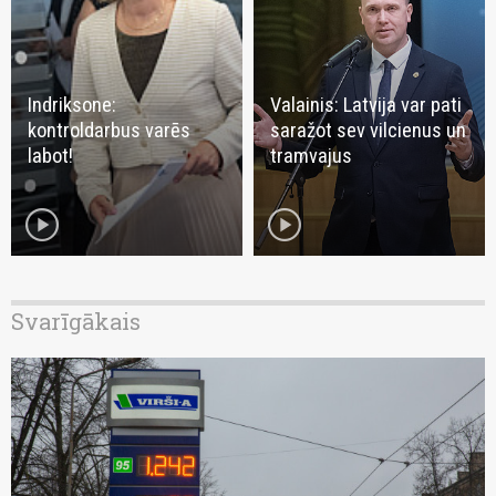
Indriksone:
Valainis: Latvija var pati
kontroldarbus varēs
saražot sev vilcienus un
labot!
tramvajus
play_circle
play_circle
Svarīgākais