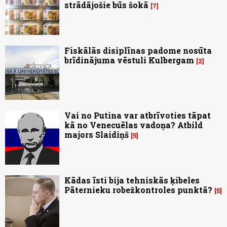
strādājošie būs šokā
7
Fiskālās disiplīnas padome nosūta
brīdinājuma vēstuli Kulbergam
2
Vai no Putina var atbrīvoties tāpat
kā no Venecuēlas vadoņa? Atbild
majors Slaidiņš
5
Kādas īsti bija tehniskās ķibeles
Pāternieku robežkontroles punktā?
5