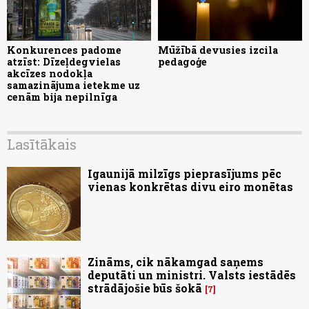
Konkurences padome
Mūžībā devusies izcila
atzīst: Dīzeļdegvielas
pedagoģe
akcīzes nodokļa
samazinājuma ietekme uz
cenām bija nepilnīga
Lasītākais
Igaunijā milzīgs pieprasījums pēc
vienas konkrētas divu eiro monētas
Zināms, cik nākamgad saņems
deputāti un ministri. Valsts iestādēs
strādājošie būs šokā
7