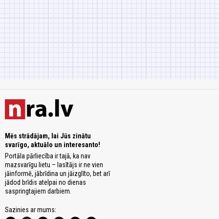
Mēs strādājam, lai Jūs zinātu
svarīgo, aktuālo un interesanto!
Portāla pārliecība ir tajā, ka nav
mazsvarīgu lietu – lasītājs ir ne vien
jāinformē, jābrīdina un jāizglīto, bet arī
jādod brīdis atelpai no dienas
saspringtajiem darbiem.
Sazinies ar mums: