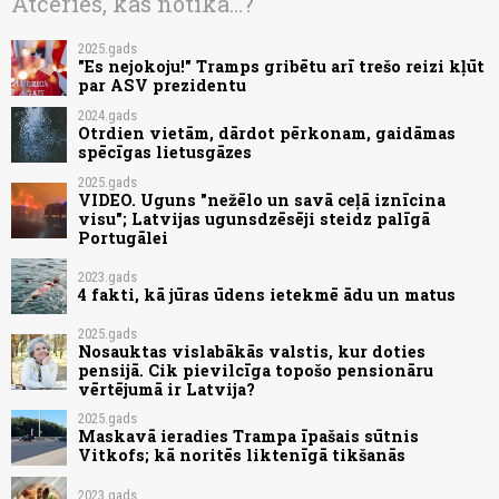
Atceries, kas notika...?
2025.gads
"Es nejokoju!" Tramps gribētu arī trešo reizi kļūt
par ASV prezidentu
2024.gads
Otrdien vietām, dārdot pērkonam, gaidāmas
spēcīgas lietusgāzes
2025.gads
VIDEO. Uguns "nežēlo un savā ceļā iznīcina
visu"; Latvijas ugunsdzēsēji steidz palīgā
Portugālei
2023.gads
4 fakti, kā jūras ūdens ietekmē ādu un matus
2025.gads
Nosauktas vislabākās valstis, kur doties
pensijā. Cik pievilcīga topošo pensionāru
vērtējumā ir Latvija?
2025.gads
Maskavā ieradies Trampa īpašais sūtnis
Vitkofs; kā noritēs liktenīgā tikšanās
2023.gads