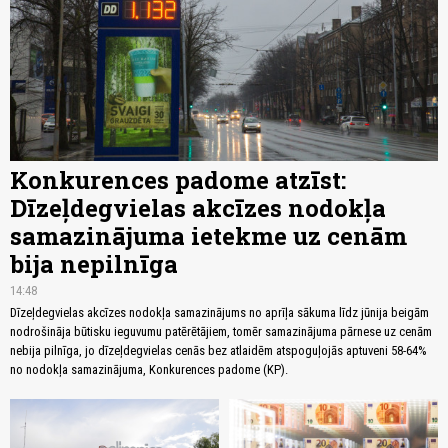
Konkurences padome atzīst:
Dīzeļdegvielas akcīzes nodokļa
samazinājuma ietekme uz cenām
bija nepilnīga
14:48
Dīzeļdegvielas akcīzes nodokļa samazinājums no aprīļa sākuma līdz jūnija beigām
nodrošināja būtisku ieguvumu patērētājiem, tomēr samazinājuma pārnese uz cenām
nebija pilnīga, jo dīzeļdegvielas cenās bez atlaidēm atspoguļojās aptuveni 58-64%
no nodokļa samazinājuma, Konkurences padome (KP).