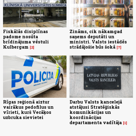
Fiskālās disiplīnas
Zināms, cik nākamgad
padome nosūta
saņems deputāti un
brīdinājuma vēstuli
ministri. Valsts iestādēs
Kulbergam
strādājošie būs šokā
2
7
Rīgas reģionā aiztur
Darbu Valsts kancelejā
vairākus pedofilus un
atstājusi Stratēģiskās
vīrieti, kurš Vecāķos
komunikācijas un
uzbruka sievietei
koordinācijas
departamenta vadītāja
1