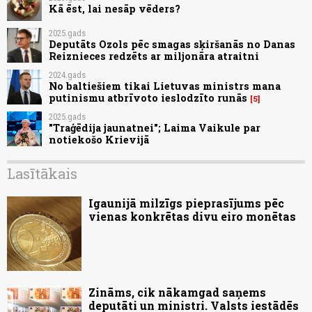
Kā ēst, lai nesāp vēders?
2025.gads
Deputāts Ozols pēc smagas sķiršanās no Danas
Reiznieces redzēts ar miljonāra atraitni
2024.gads
No baltiešiem tikai Lietuvas ministrs mana
putinismu atbrīvoto ieslodzīto runās
5
2025.gads
"Traģēdija jaunatnei"; Laima Vaikule par
notiekošo Krievijā
Lasītākais
Igaunijā milzīgs pieprasījums pēc
vienas konkrētas divu eiro monētas
Zināms, cik nākamgad saņems
deputāti un ministri. Valsts iestādēs