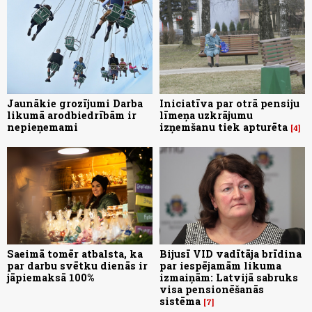
Jaunākie grozījumi Darba
Iniciatīva par otrā pensiju
likumā arodbiedrībām ir
līmeņa uzkrājumu
nepieņemami
izņemšanu tiek apturēta
4
Saeimā tomēr atbalsta, ka
Bijusī VID vadītāja brīdina
par darbu svētku dienās ir
par iespējamām likuma
jāpiemaksā 100%
izmaiņām: Latvijā sabruks
visa pensionēšanās
sistēma
7