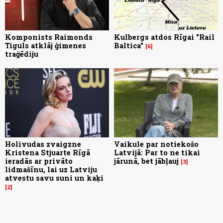
Komponists Raimonds
Kulbergs atdos Rīgai "Rail
Tiguls atklāj ģimenes
Baltica"
6
traģēdiju
Holivudas zvaigzne
Vaikule par notiekošo
Kristena Stjuarte Rīgā
Latvijā: Par to ne tikai
ieradās ar privāto
jārunā, bet jābļauj
3
lidmašīnu, lai uz Latviju
atvestu savu suni un kaķi
2