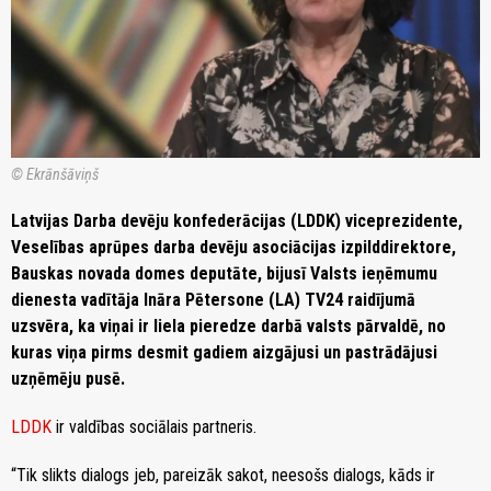
© Ekrānšāviņš
Latvijas Darba devēju konfederācijas (LDDK) viceprezidente,
Veselības aprūpes darba devēju asociācijas izpilddirektore,
Bauskas novada domes deputāte, bijusī Valsts ieņēmumu
dienesta vadītāja Ināra Pētersone (LA) TV24 raidījumā
uzsvēra, ka viņai ir liela pieredze darbā valsts pārvaldē, no
kuras viņa pirms desmit gadiem aizgājusi un pastrādājusi
uzņēmēju pusē.
LDDK
ir valdības sociālais partneris.
“Tik slikts dialogs jeb, pareizāk sakot, neesošs dialogs, kāds ir