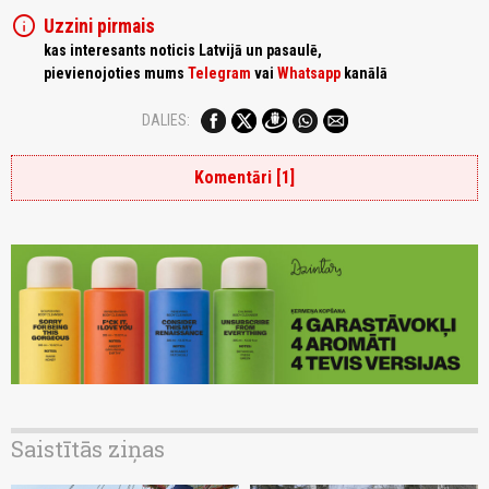
info
Uzzini pirmais
kas interesants noticis Latvijā un pasaulē,
pievienojoties mums
Telegram
vai
Whatsapp
kanālā
DALIES:
Komentāri [1]
Saistītās ziņas