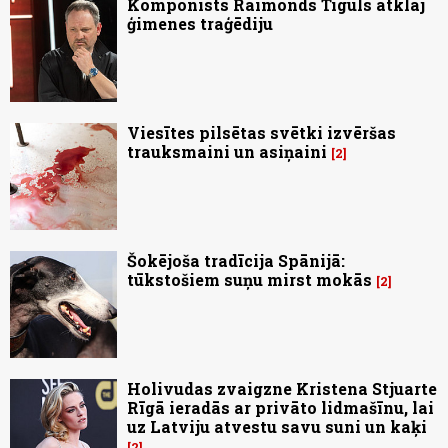
Komponists Raimonds Tiguls atklāj
ģimenes traģēdiju
Viesītes pilsētas svētki izvēršas
trauksmaini un asiņaini
2
Šokējoša tradīcija Spānijā:
tūkstošiem suņu mirst mokās
2
Holivudas zvaigzne Kristena Stjuarte
Rīgā ieradās ar privāto lidmašīnu, lai
uz Latviju atvestu savu suni un kaķi
2