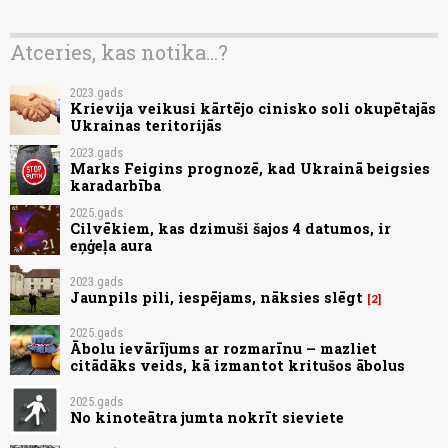
Atceries, kas notika...?
2023.gads
Krievija veikusi kārtējo cinisko soli okupētajās
Ukrainas teritorijās
2023.gads
Marks Feigins prognozē, kad Ukrainā beigsies
karadarbība
2025.gads
Cilvēkiem, kas dzimuši šajos 4 datumos, ir
eņģeļa aura
2023.gads
Jaunpils pili, iespējams, nāksies slēgt
2
2025.gads
Ābolu ievārījums ar rozmarīnu – mazliet
citādāks veids, kā izmantot kritušos ābolus
2025.gads
No kinoteātra jumta nokrīt sieviete