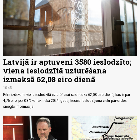
Latvijā ir aptuveni 3580 ieslodzīto;
viena ieslodzītā uzturēšana
izmaksā 62,08 eiro dienā
10:45
Pērn izdevumi viena ieslodzītā uzturēšanai sasniedza 62,08 eiro dienā, kas ir par
4,76 eiro jeb 8,3% vairāk nekā 2024. gadā, liecina Ieslodzījuma vietu pārvaldes
sniegtā informācija.