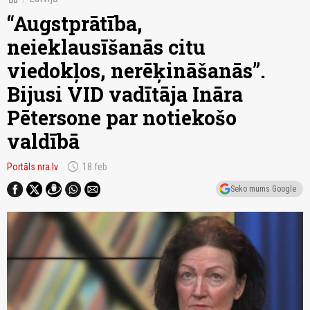
“Augstprātība,
neieklausīšanās citu
viedokļos, nerēķināšanās”.
Bijusi VID vadītāja Ināra
Pētersone par notiekošo
valdībā
schedule
Portāls nra.lv
18.feb
Seko mums Google