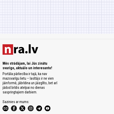
Mēs strādājam, lai Jūs zinātu
svarīgo, aktuālo un interesanto!
Portāla pārliecība ir tajā, ka nav
mazsvarīgu lietu – lasītājs ir ne vien
jāinformē, jābrīdina un jāizglīto, bet arī
jādod brīdis atelpai no dienas
saspringtajiem darbiem.
Sazinies ar mums: