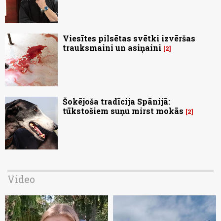
Viesītes pilsētas svētki izvēršas
trauksmaini un asiņaini
2
Šokējoša tradīcija Spānijā:
tūkstošiem suņu mirst mokās
2
Video