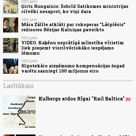
2025.gads
Ģirts Rungainis: Šobrīd Satiksmes ministrijas
cilvēki nesaprot, ko viņi dara
2023.gads
Māra Zālīte atklāti par rokoperas "Lāčplēsis"
režisores Rēzijas Kalniņas paveikto
2025.gads
VIDEO. Kaķēnu neprātīgā mīlestība vīrietim
liek pieņemt viscilvēciskāko iespējamo
lēmumu
2024.gads
Hipotekāro aizņēmumu kompensācijas šogad
varētu sasniegt 100 miljonus eiro
Lasītākais
Kulbergs atdos Rīgai "Rail Baltica"
6