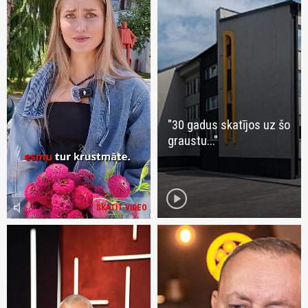
"30 gadus skatījos uz šo
graustu..."
play_circle
volume_mute
SKATĪT VIDEO