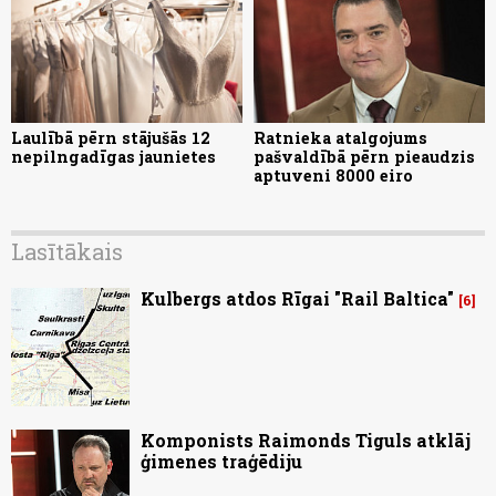
Laulībā pērn stājušās 12
Ratnieka atalgojums
nepilngadīgas jaunietes
pašvaldībā pērn pieaudzis
aptuveni 8000 eiro
Lasītākais
Kulbergs atdos Rīgai "Rail Baltica"
6
Komponists Raimonds Tiguls atklāj
ģimenes traģēdiju