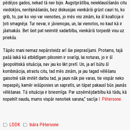
pēdējos gados, nekad tā nav bijis. Augstprātība, neieklausīšanās citu
viedokļos, nerēķināšanās, bez diskusijas vienkārši grūst cauri to, ko
grib, to, par ko viņi var vienoties, jo mēs visi zinām, ka šī koalīcija ir
ļoti smagnēja. Tur nevar, ir jāvienojas, un, lai vienotos, no kaut kā ir
jāatsakās. Bet šeit pat neimitē sadarbību, vienkārši torpedē visu uz
priekšu.
Tāpēc mani nemaz nepārsteidz arī šie pieprasījumi. Protams, tajā
pašā laikā kā atbildīgam pilsonim ir svarīgi, lai noturas, jo ir šī
ģeopolitiskā situācija, nav jau ko likt pretī. Un, ja arī būtu šī
kombinācija, atrastu citu, tad mēs zinām, ja jau tagad vēlēšanu
gaisotnē sāk imitēt darbu tad, ja jauni nāk pie varas, tie vispār neko
nepaspēj, kamēr iešūposies un sapratīs, un tāpat pakausī būs jaunās
vēlēšanas. Tā situācija ir briesmīga. Par uzņēmējdarbību kā tādu, kā
nopelnīt naudu, mums vispār nenotiek saruna,” sacīja
I. Pētersone.
label
label
LDDK
Ināra Pētersone