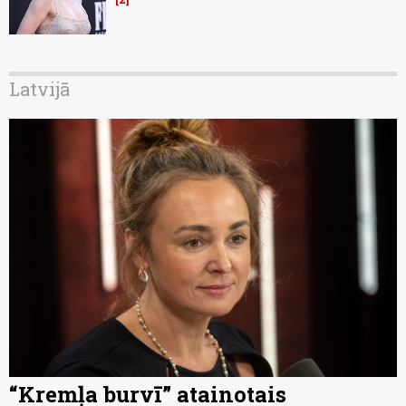
Latvijā
“Kremļa burvī” atainotais