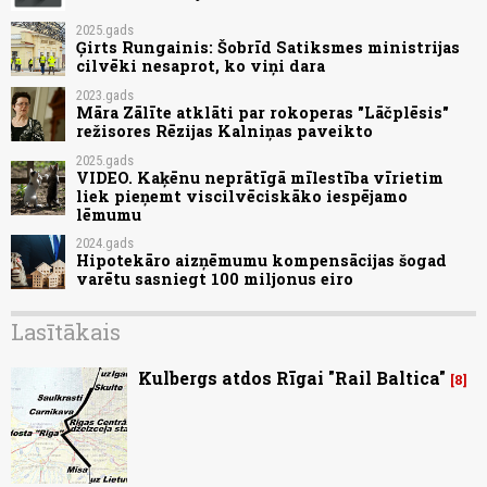
2025.gads
Ģirts Rungainis: Šobrīd Satiksmes ministrijas
cilvēki nesaprot, ko viņi dara
2023.gads
Māra Zālīte atklāti par rokoperas "Lāčplēsis"
režisores Rēzijas Kalniņas paveikto
2025.gads
VIDEO. Kaķēnu neprātīgā mīlestība vīrietim
liek pieņemt viscilvēciskāko iespējamo
lēmumu
2024.gads
Hipotekāro aizņēmumu kompensācijas šogad
varētu sasniegt 100 miljonus eiro
Lasītākais
Kulbergs atdos Rīgai "Rail Baltica"
8