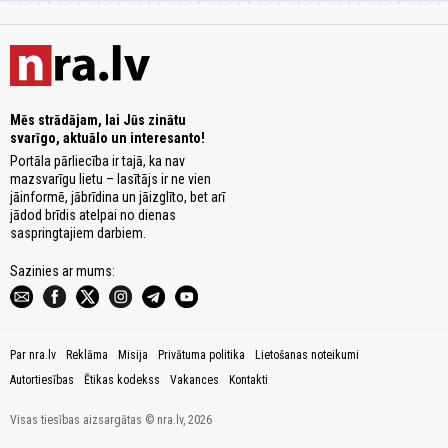
Mēs strādājam, lai Jūs zinātu
svarīgo, aktuālo un interesanto!
Portāla pārliecība ir tajā, ka nav
mazsvarīgu lietu – lasītājs ir ne vien
jāinformē, jābrīdina un jāizglīto, bet arī
jādod brīdis atelpai no dienas
saspringtajiem darbiem.
Sazinies ar mums:
Par nra.lv
Reklāma
Misija
Privātuma politika
Lietošanas noteikumi
Autortiesības
Ētikas kodekss
Vakances
Kontakti
Visas tiesības aizsargātas © nra.lv, 2026