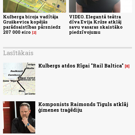
Kulberga biroja vadītāja
VIDEO. Elegantā teātra
Gruškevica kopējās
dīva Evija Krūze atklāj
parādsaistības pārsniedz
savu vasaras skaistāko
207 000 eiro
piedzīvojumu
2
Lasītākais
Kulbergs atdos Rīgai "Rail Baltica"
8
Komponists Raimonds Tiguls atklāj
ģimenes traģēdiju