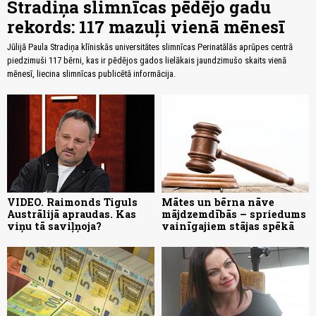
Stradiņa slimnīcas pēdējo gadu
rekords: 117 mazuļi vienā mēnesī
Jūlijā Paula Stradiņa klīniskās universitātes slimnīcas Perinatālās aprūpes centrā
piedzimuši 117 bērni, kas ir pēdējos gados lielākais jaundzimušo skaits vienā
mēnesī, liecina slimnīcas publicētā informācija.
VIDEO. Raimonds Tiguls
Mātes un bērna nāve
Austrālijā apraudas. Kas
mājdzemdībās – spriedums
viņu tā saviļņoja?
vainīgajiem stājas spēkā