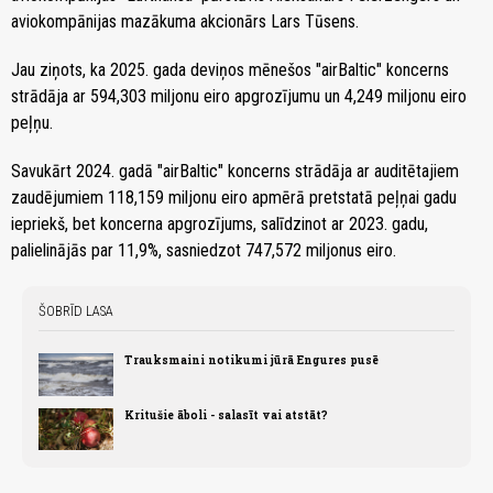
aviokompānijas mazākuma akcionārs Lars Tūsens.
Jau ziņots, ka 2025. gada deviņos mēnešos "airBaltic" koncerns
strādāja ar 594,303 miljonu eiro apgrozījumu un 4,249 miljonu eiro
peļņu.
Savukārt 2024. gadā "airBaltic" koncerns strādāja ar auditētajiem
zaudējumiem 118,159 miljonu eiro apmērā pretstatā peļņai gadu
iepriekš, bet koncerna apgrozījums, salīdzinot ar 2023. gadu,
palielinājās par 11,9%, sasniedzot 747,572 miljonus eiro.
ŠOBRĪD LASA
Trauksmaini notikumi jūrā Engures pusē
Kritušie āboli - salasīt vai atstāt?