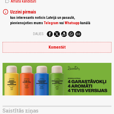
label
Amata kandidāti
info
Uzzini pirmais
kas interesants noticis Latvijā un pasaulē,
pievienojoties mums
Telegram
vai
Whatsapp
kanālā
DALIES:
Komentēt
Saistītās ziņas