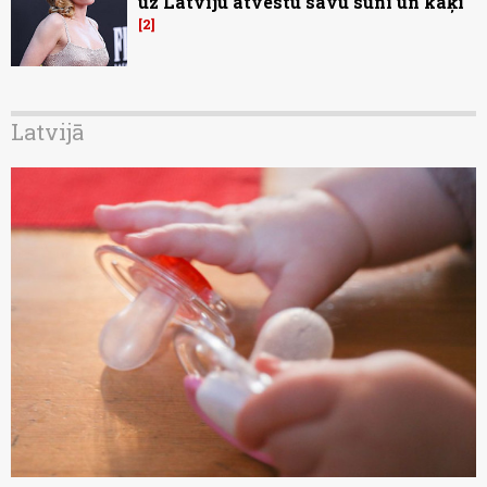
uz Latviju atvestu savu suni un kaķi
2
Latvijā