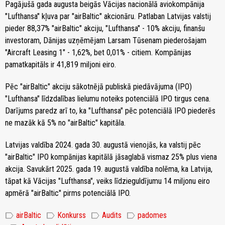
Pagājušā gada augusta beigās Vācijas nacionālā aviokompānija
"Lufthansa" kļuva par "airBaltic" akcionāru. Patlaban Latvijas valstij
pieder 88,37% "airBaltic" akciju, "Lufthansa" - 10% akciju, finanšu
investoram, Dānijas uzņēmējam Larsam Tūsenam piederošajam
"Aircraft Leasing 1" - 1,62%, bet 0,01% - citiem. Kompānijas
pamatkapitāls ir 41,819 miljoni eiro.
Pēc "airBaltic" akciju sākotnējā publiskā piedāvājuma (IPO)
"Lufthansa" līdzdalības lielumu noteiks potenciālā IPO tirgus cena.
Darījums paredz arī to, ka "Lufthansa" pēc potenciālā IPO piederēs
ne mazāk kā 5% no "airBaltic" kapitāla.
Latvijas valdība 2024. gada 30. augustā vienojās, ka valstij pēc
"airBaltic" IPO kompānijas kapitālā jāsaglabā vismaz 25% plus viena
akcija. Savukārt 2025. gada 19. augustā valdība nolēma, ka Latvija,
tāpat kā Vācijas "Lufthansa", veiks līdzieguldījumu 14 miljonu eiro
apmērā "airBaltic" pirms potenciālā IPO.
label
label
label
label
airBaltic
Konkurss
Audits
padomes