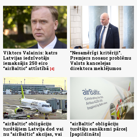
Viktors Valainis: katrs
"Nesamērīgi kritēriji".
Latvijas iedzīvotājs
Premjers nosauc problēmu
iemaksājis 250 eiro
Valsts kancelejas
“airBaltic” attīstībā
direktora meklējumos
4
"airBaltic" obligāciju
"airBaltic" obligāciju
turētājiem Latvija dod vai
turētāju sanāksmi pārceļ
nu "airBaltic" akcijas, vai
[papildināts]