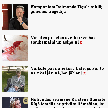
Komponists Raimonds Tiguls atklāj
ģimenes traģēdiju
Viesītes pilsētas svētki izvēršas
trauksmaini un asiņaini
2
Vaikule par notiekošo Latvijā: Par to
ne tikai jārunā, bet jābļauj
5
Holivudas zvaigzne Kristena Stjuarte
Rīgā ieradās ar privāto lidmašīnu, lai