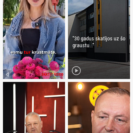
"30 gadus skatījos uz šo
graustu..."
play_circle
volume_mute
SKATĪT VIDEO