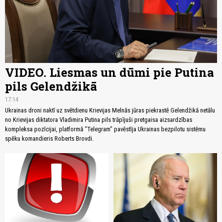
VIDEO. Liesmas un dūmi pie Putina
pils Gelendžikā
17:14
Ukrainas droni naktī uz svētdienu Krievijas Melnās jūras piekrastē Gelendžikā netālu
no Krievijas diktatora Vladimira Putina pils trāpījuši pretgaisa aizsardzības
kompleksa pozīcijai, platformā "Telegram" pavēstīja Ukrainas bezpilotu sistēmu
spēku komandieris Roberts Brovdi.