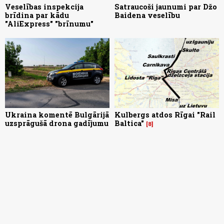
Veselības inspekcija
Satraucoši jaunumi par Džo
brīdina par kādu
Baidena veselību
"AliExpress" "brīnumu"
Ukraina komentē Bulgārijā
Kulbergs atdos Rīgai "Rail
uzsprāgušā drona gadījumu
Baltica"
8