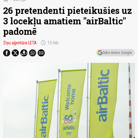
26 pretendenti pieteikušies uz
3 locekļu amatiem "airBaltic"
padomē
schedule
Ziņu aģentūra LETA
13.feb
Seko mums Google