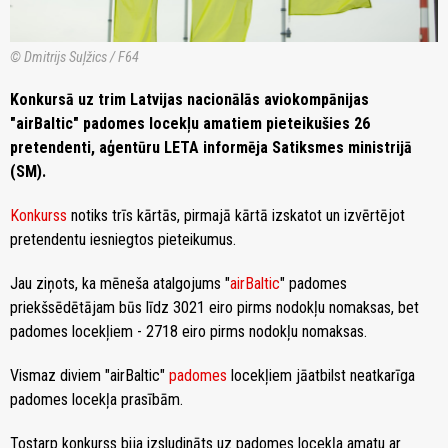
© Dmitrijs Suļžics / F64
Konkursā uz trim Latvijas nacionālās aviokompānijas
"airBaltic" padomes locekļu amatiem pieteikušies 26
pretendenti, aģentūru LETA informēja Satiksmes ministrijā
(SM).
Konkurss
notiks trīs kārtās, pirmajā kārtā izskatot un izvērtējot
pretendentu iesniegtos pieteikumus.
Jau ziņots, ka mēneša atalgojums "
airBaltic
" padomes
priekšsēdētājam būs līdz 3021 eiro pirms nodokļu nomaksas, bet
padomes locekļiem - 2718 eiro pirms nodokļu nomaksas.
Vismaz diviem "airBaltic"
padomes
locekļiem jāatbilst neatkarīga
padomes locekļa prasībām.
Tostarp konkurss bija izsludināts uz padomes locekļa amatu ar