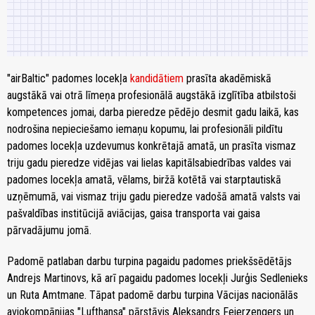
"airBaltic" padomes locekļa
kandidātiem
prasīta akadēmiskā
augstākā vai otrā līmeņa profesionālā augstākā izglītība atbilstoši
kompetences jomai, darba pieredze pēdējo desmit gadu laikā, kas
nodrošina nepieciešamo iemaņu kopumu, lai profesionāli pildītu
padomes locekļa uzdevumus konkrētajā amatā, un prasīta vismaz
triju gadu pieredze vidējas vai lielas kapitālsabiedrības valdes vai
padomes locekļa amatā, vēlams, biržā kotētā vai starptautiskā
uzņēmumā, vai vismaz triju gadu pieredze vadošā amatā valsts vai
pašvaldības institūcijā aviācijas, gaisa transporta vai gaisa
pārvadājumu jomā.
Padomē patlaban darbu turpina pagaidu padomes priekšsēdētājs
Andrejs Martinovs, kā arī pagaidu padomes locekļi Jurģis Sedlenieks
un Ruta Amtmane. Tāpat padomē darbu turpina Vācijas nacionālās
aviokompānijas "Lufthansa" pārstāvis Aleksandrs Feierzengers un