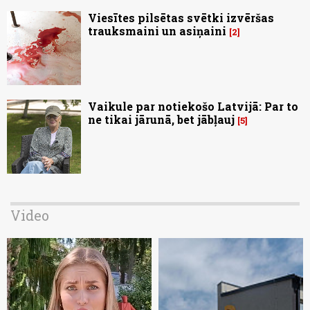
Viesītes pilsētas svētki izvēršas
trauksmaini un asiņaini
2
Vaikule par notiekošo Latvijā: Par to
ne tikai jārunā, bet jābļauj
5
Video