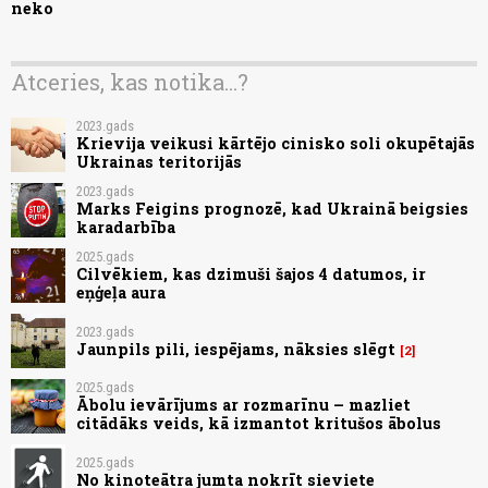
neko
Atceries, kas notika...?
2023.gads
Krievija veikusi kārtējo cinisko soli okupētajās
Ukrainas teritorijās
2023.gads
Marks Feigins prognozē, kad Ukrainā beigsies
karadarbība
2025.gads
Cilvēkiem, kas dzimuši šajos 4 datumos, ir
eņģeļa aura
2023.gads
Jaunpils pili, iespējams, nāksies slēgt
2
2025.gads
Ābolu ievārījums ar rozmarīnu – mazliet
citādāks veids, kā izmantot kritušos ābolus
2025.gads
No kinoteātra jumta nokrīt sieviete