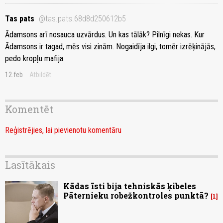
Tas pats
@tas.pats.68d8d250612b5
Ādamsons arī nosauca uzvārdus. Un kas tālāk? Pilnīgi nekas. Kur
Ādamsons ir tagad, mēs visi zinām. Nogaidīja ilgi, tomēr izrēķinājās,
pedo kropļu mafija.
12.feb
Atbildēt
Komentēt
Reģistrējies, lai pievienotu komentāru
Lasītākais
Kādas īsti bija tehniskās ķibeles
Pāternieku robežkontroles punktā?
1