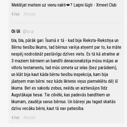
Meklējat meiteni uz vienu nakti💋? Laipni lūgti - Xmeet.Club
4.feb
Atbildēt
Oi Ui
@oi.ui
bla, bla, pārāk gari. Īsumā ir tā - kad bija Rieksta-Riekstiņa un
Bērnu tiesību likums, tad bērnus varēja atņemt par to, ka māte
nespēj nodrošināt pastāvīgu dzīves vietu. Es tā kā atraitne ar
3 maziem bērniem un bandīti denacionalizēja mūsu mājas ar
viltotu testamentu, tad mūs izmeta uz ielas (bez parādiem),
un klāt bija kaut kāda bērnu tiesību inspekcija, kam bija
jāatņem man bērni. nez kāds liktenis viņus piemeklētu dēļ šī
likuma. Bet es sakodu zobus, neēdu un aiztiesājos līdz
Augstākajai tiesai. Tie cilvēki, kas padevās bandītiem un
likumam, zaudēja savus bērnus. Un bāreņi jau tagad skaitās
dzīvu vecāku bērni, kaut tā nav patiesība.
4.feb
Atbildēt