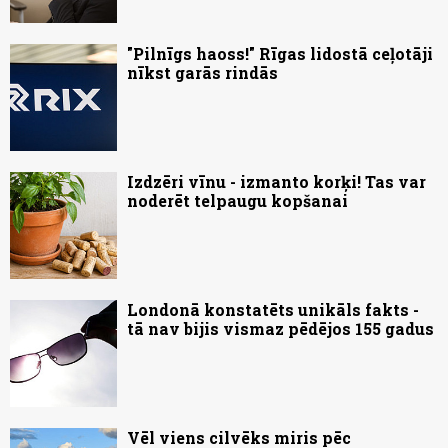
"Pilnīgs haoss!" Rīgas lidostā ceļotāji
nīkst garās rindās
Izdzēri vīnu - izmanto korķi! Tas var
noderēt telpaugu kopšanai
Londonā konstatēts unikāls fakts -
tā nav bijis vismaz pēdējos 155 gadus
Vēl viens cilvēks miris pēc