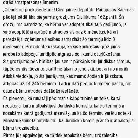
otrās amatpersonas līmenim.
„Cienījamā priekšsēdētāja! Cienījamie deputāti! Pagājušās Saeimas
pēdējā sēdē tika pieņemts grozījums Civillikuma 162.pantā. Šis
grozījums paredz to, ka bērnu var adoptēt tikai tajā gadījumā, ja
viņš adoptētāja aprūpē ir atradies vismaz 6 mēnešus, kā arī
paredzēja izņēmuma tiesības samazināt šo termiņu līdz 3
mēnešiem. Prezidente uzskatīja, ka šis konkrētais grozījums
ierobežo adopciju, un tāpēc atgrieza šo likumu caurlūkošanai.
Šis grozījums pēc būtības jau sen ir pārkāpis tīri juridiskus rāmjus,
tāpēc es jūs lūdzu to skatīt ne tikai no juridiskā, bet arī no morāli
ētiskā viedokļa, jo šis jautājums, kas mums šodien ir jāizskata,
attiecas uz 14 245 bērniem. Tādi ir dati pēc pētījumiem par to, cik
daudz bērnu atrodas dažādās iestādēs.
Es pieņemu, ka runātāji pēc manis kāps tribīnē un teiks, ka tā
redakcija, kuru ir atbalstījusi Juridiskā komisija, ka šis termiņš ir
nosakāms katrā gadījumā atsevišķi un ka šo termiņu varētu noteikt
Ministru kabineta noteikumi… ka Juridiskā komisija ar to ir atbalstījusi
bērnu tirdzniecību.
Pirms jūs apgalvojat, ka tā tiek atbalstīta bērnu tirdzniecība,