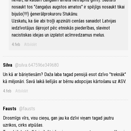
nosaukt tos "čangaļus augstos amatos" ir spējīgs nosaukt tikai
bijušo(!!!) ģenerālprokuroru Stukānu.
Uzskatu, ka šie abi troļļi apzināti cenšas sanaidot Latvijas
iedzīvotājus šķirojot pēc etniskās piederības, slavinot
nacistiskas idejas un izplatot acīmredzamus melus.
4.feb
Atbildēt
Silva
@silva.647596e349680
Un kā ar bāriņtiesām? Daža laba tagad pensijā esot dzīvo "treknāk"
kā miljonāri. Savā laikā lielījās ar bērnu adopcijas kārtošanu uz ASV.
4.feb
Atbildēt
Fausts
@fausts
Drosmīgs vīrs, visu cieņu, gan jau ka dzīvi viņam tagad jautru
uzrikos, cirks atpūšas.