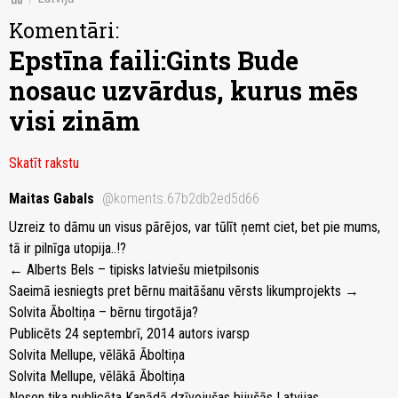
Komentāri:
Epstīna faili:Gints Bude
nosauc uzvārdus, kurus mēs
visi zinām
Skatīt rakstu
Maitas Gabals
@koments.67b2db2ed5d66
Uzreiz to dāmu un visus pārējos, var tūlīt ņemt ciet, bet pie mums,
tā ir pilnīga utopija..!?
← Alberts Bels – tipisks latviešu mietpilsonis
Saeimā iesniegts pret bērnu maitāšanu vērsts likumprojekts →
Solvita Āboltiņa – bērnu tirgotāja?
Publicēts 24 septembrī, 2014 autors ivarsp
Solvita Mellupe, vēlākā Āboltiņa
Solvita Mellupe, vēlākā Āboltiņa
Nesen tika publicēta Kanādā dzīvojušas bijušās Latvijas