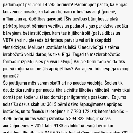
padomājiet par šiem 14 245 bērniem! Padomājiet par to, ka Hāgas
konvencija nosaka, ka katram bērnam ir tiesības augt ģimenē,
mīļuma un aprūpētības gaisotnē. [Šīs tiesības bāriņtiesas plaši
pārkāpj, laupot bērniem vecākus un padarot viņus par dzīvu vecāku
bāreņiem, bet institūcijas, kam tas ir jākontrolē (pašvaldības un
VBTAI) vai nu piesedz bāriņtiesu patvaļu vai arī ir skeptiski
vienaldzīgas. Mellupes uzstāšanās laikā šī necilvēcīgā sistēma
ierobežotā veidā darbojās tikai Rīgā. Tagad tā mazierobežotās
formās ir izplatījusies pa visu Latviju.] Vai šie bērni tādā veidā tiks
pie šā mīļuma un pie šīs aprūpētības? Vai viņiem būs iespēja uzaugt
ģimenē?
Šo jautājumu mēs varam skatīt arī no naudas viedokļa. Šodien tik
daudz tika runāts par naudu, tika aicināts lūkoties nākotnē, nevis tikai
domāt par šodienu, tātad domāt par ilgtermiņa pasākumu. Es jums
nolasīšu dažus skaitļus: 3615 bērni dzīvo ārpusģimenes aprūpes
iestādēs, un to finanšu izlietojums ir 7 783 172 lati; internātskolās –
4296 bērni, un tas valstij izmaksā 5 394 823 latus; ir sešas
audžuģimenes – 2021 lats; 9133 aizbildnībā esoši bērni, kur
aizbildņu atlīdzība ir 5 044 697 lati. Ieslodzījuma vietās atrodas 392