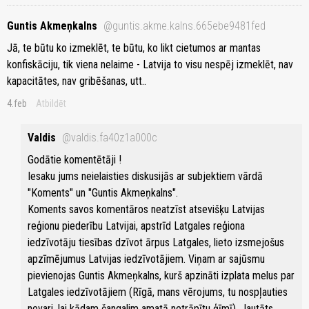
Guntis Akmeņkalns
@guntis.akme.kalns.665ebe9481fed
Jā, te būtu ko izmeklēt, te būtu, ko likt cietumos ar mantas
konfiskāciju, tik viena nelaime - Latvija to visu nespēj izmeklēt, nav
kapacitātes, nav gribēšanas, utt..
4.feb
Atbildēt
Valdis
@valdis.fa40z1a000c
Godātie komentētāji !
Iesaku jums neielaisties diskusijās ar subjektiem vārdā
"Koments" un "Guntis Akmeņkalns".
Koments savos komentāros neatzīst atsevišķu Latvijas
reģionu piederību Latvijai, apstrīd Latgales reģiona
iedzīvotāju tiesības dzīvot ārpus Latgales, lieto izsmejošus
apzīmējumus Latvijas iedzīvotājiem. Viņam ar sajūsmu
pievienojas Guntis Akmeņkalns, kurš apzināti izplata melus par
Latgales iedzīvotājiem (Rīgā, mans vērojums, tu nospļauties
nevari, lai kādam čangalim amatā netrāpītu ģīmī). Jautāts