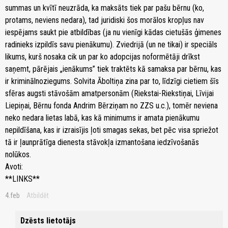
summas un kvītī neuzrāda, ka maksāts tiek par pašu bērnu (ko,
protams, neviens nedara), tad juridiski šos morālos kropļus nav
iespējams saukt pie atbildības (ja nu vienīgi kādas cietušās ģimenes
radinieks izpildīs savu pienākumu). Zviedrijā (un ne tikai) ir speciāls
likums, kurš nosaka cik un par ko adopcijas noformētāji drīkst
saņemt, pārējais „ienākums” tiek traktēts kā samaksa par bērnu, kas
ir kriminālnoziegums. Solvita Āboltiņa zina par to, līdzīgi cietiem šīs
sfēras augsti stāvošām amatpersonām (Riekstai-Riekstiņai, Līvijai
Liepiņai, Bērnu fonda Andrim Bērziņam no ZZS u.c.), tomēr neviena
neko nedara lietas labā, kas kā minimums ir amata pienākumu
nepildīšana, kas ir izraisījis ļoti smagas sekas, bet pēc visa spriežot
tā ir ļaunprātīga dienesta stāvokļa izmantošana iedzīvošanās
nolūkos.
Avoti:
**LINKS**
4.feb
Atbildēt
Dzēsts lietotājs