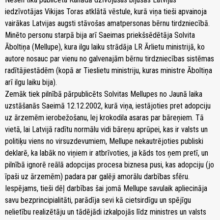
iedzīvotājas Vikijas Toras atklātā vēstule, kurā viņa tieši apvainoja
vairākas Latvijas augsti stāvošas amatpersonas bērnu tirdzniecībā.
Minēto personu starpā bija arī Saeimas priekšsēdētāja Solvita
Āboltiņa (Mellupe), kura ilgu laiku strādāja LR Ārlietu ministrijā, ko
autore nosauc par vienu no galvenajām bērnu tirdzniecības sistēmas
radītājiestādēm (kopā ar Tieslietu ministriju, kuras ministre Āboltiņa
arī ilgu laiku bija).
Zemāk tiek pilnībā pārpublicēts Solvitas Mellupes no Jaunā laika
uzstāšanās Saeimā 12.12.2002, kurā viņa, iestājoties pret adopciju
uz ārzemēm ierobežošanu, lej krokodila asaras par bāreņiem. Tā
vietā, lai Latvijā radītu normālu vidi bāreņu aprūpei, kas ir valsts un
politiķu viens no virsuzdevumiem, Mellupe nekautrējoties publiski
deklarē, ka labāk no viņiem ir atbrīvoties, ja kāds tos ņem pretī, un
pilnībā ignorē reālā adopcijas procesa biznesa pusi, kas adopciju (jo
īpaši uz ārzemēm) padara par galēji amorālu darbības sfēru.
Iespējams, tieši dēļ darbības šai jomā Mellupe savulaik apliecināja
savu bezprincipialitāti, parādīja sevi kā cietsirdīgu un spējīgu
nelietību realizētāju un tādējādi izkalpojās līdz ministres un valsts