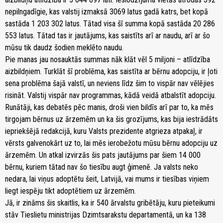
nepilngadīgie, kas valstij izmaksā 3069 latus gadā katrs, bet kopā
sastāda 1 203 302 latus. Tātad visa šī summa kopā sastāda 20 286
553 latus. Tātad tas ir jautājums, kas saistīts arī ar naudu, arī ar šo
mūsu tik daudz šodien meklēto naudu.
Pie manas jau nosauktās summas nāk klāt vēl 5 miljoni – atlīdzība
aizbildņiem. Turklāt šī problēma, kas saistīta ar bērnu adopciju, ir ļoti
sena problēma šajā valstī, un neviens līdz šim to vispār nav vēlējies
risināt. Valstij vispār nav programmas, kādā veidā atbalstīt adopciju.
Runātāji, kas debatēs pēc manis, droši vien bildīs arī par to, ka mēs
tirgojam bērnus uz ārzemēm un ka šis grozījums, kas bija iestrādāts
iepriekšējā redakcijā, kuru Valsts prezidente atgrieza atpakaļ, ir
vērsts galvenokārt uz to, lai mēs ierobežotu mūsu bērnu adopciju uz
ārzemēm. Un atkal izvirzās šis pats jautājums par šiem 14 000
bērnu, kuriem tātad nav šo tiesību augt ģimenē. Ja valsts neko
nedara, lai viņus adoptētu šeit, Latvijā, vai mums ir tiesības viņiem
liegt iespēju tikt adoptētiem uz ārzemēm.
Jā, ir zināms šis skaitlis, ka ir 540 ārvalstu gribētāju, kuru pieteikumi
stāv Tieslietu ministrijas Dzimtsarakstu departamentā, un ka 138