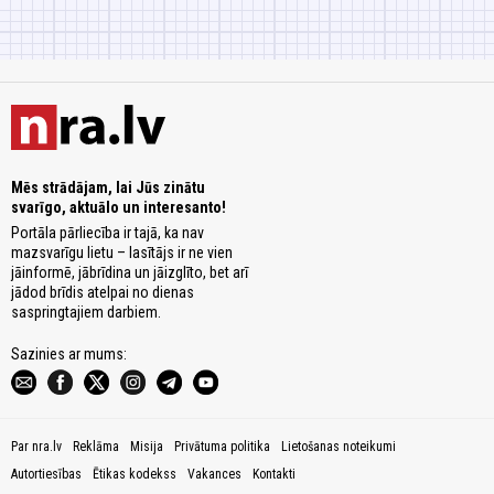
Mēs strādājam, lai Jūs zinātu
svarīgo, aktuālo un interesanto!
Portāla pārliecība ir tajā, ka nav
mazsvarīgu lietu – lasītājs ir ne vien
jāinformē, jābrīdina un jāizglīto, bet arī
jādod brīdis atelpai no dienas
saspringtajiem darbiem.
Sazinies ar mums:
Par nra.lv
Reklāma
Misija
Privātuma politika
Lietošanas noteikumi
Autortiesības
Ētikas kodekss
Vakances
Kontakti