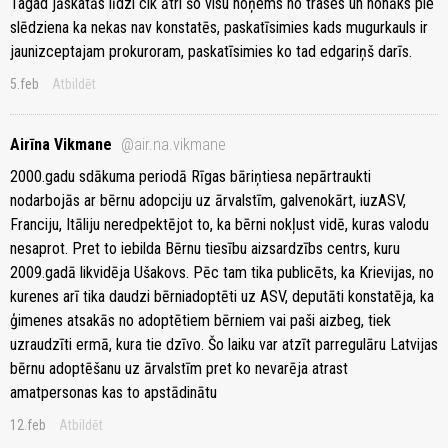
Tagad jāskatās līdzi cik ātri šo visu noņems no trases un nonāks pie
slēdziena ka nekas nav konstatēs, paskatīsimies kads mugurkauls ir
jaunizceptajam prokuroram, paskatīsimies ko tad edgariņš darīs.
5.feb
Atbildēt
Airīna Vikmane
@air.na.vikmane
2000.gadu sdākuma periodā Rīgas bāriņtiesa nepārtraukti
nodarbojās ar bērnu adopciju uz ārvalstīm, galvenokārt, iuzASV,
Franciju, Itāliju neredpektējot to, ka bērni nokļust vidē, kuras valodu
nesaprot. Pret to iebilda Bērnu tiesību aizsardzībs centrs, kuru
2009.gadā likvidēja Ušakovs. Pēc tam tika publicēts, ka Krievijas, no
kurenes arī tika daudzi bērniadoptēti uz ASV, deputāti konstatēja, ka
ģimenes atsakās no adoptētiem bērniem vai paši aizbeg, tiek
uzraudzīti ermā, kura tie dzīvo. Šo laiku var atzīt parregulāru Latvijas
bērnu adoptēšanu uz ārvalstīm pret ko nevarēja atrast
amatpersonas kas to apstādinātu
12.feb
Atbildēt