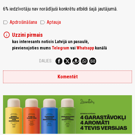
6% iedzīvotāju nav norādījuši konkrētu atbildi šajā jautājumā.
label
label
Apdrošināšana
Aptauja
info
Uzzini pirmais
kas interesants noticis Latvijā un pasaulē,
pievienojoties mums
Telegram
vai
Whatsapp
kanālā
DALIES:
Komentēt