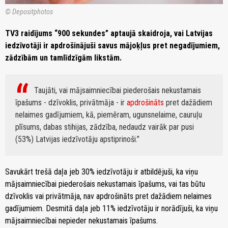
© Depositphotos
TV3 raidījums “900 sekundes” aptaujā skaidroja, vai Latvijas
iedzīvotāji ir apdrošinājuši savus mājoķļus pret negadījumiem,
zādzībām un tamlīdzīgām likstām.
Taujāti, vai mājsaimniecībai piederošais nekustamais
īpašums - dzīvoklis, privātmāja - ir
apdrošināts
pret dažādiem
nelaimes gadījumiem, kā, piemēram, ugunsnelaime, cauruļu
plīsums, dabas stihijas, zādzība, nedaudz vairāk par pusi
(53%) Latvijas iedzīvotāju apstiprinoši.
Savukārt trešā daļa jeb 30% iedzīvotāju ir atbildējuši, ka viņu
mājsaimniecībai piederošais nekustamais īpašums, vai tas būtu
dzīvoklis vai privātmāja, nav apdrošināts pret dažādiem nelaimes
gadījumiem. Desmitā daļa jeb 11% iedzīvotāju ir norādījuši, ka viņu
mājsaimniecībai nepieder nekustamais īpašums.