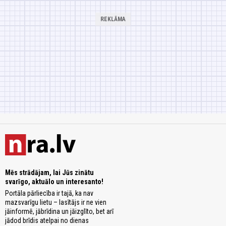
Mēs strādājam, lai Jūs zinātu
svarīgo, aktuālo un interesanto!
Portāla pārliecība ir tajā, ka nav
mazsvarīgu lietu – lasītājs ir ne vien
jāinformē, jābrīdina un jāizglīto, bet arī
jādod brīdis atelpai no dienas