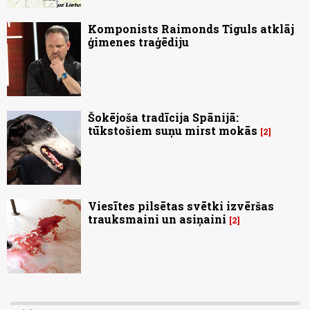
Komponists Raimonds Tiguls atklāj
ģimenes traģēdiju
Šokējoša tradīcija Spānijā:
tūkstošiem suņu mirst mokās
2
Viesītes pilsētas svētki izvēršas
trauksmaini un asiņaini
2