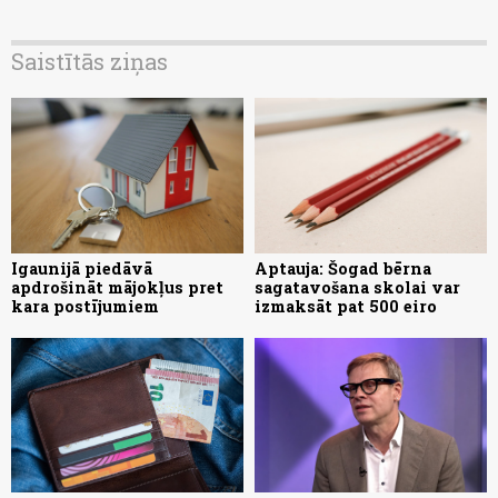
Saistītās ziņas
Igaunijā piedāvā
Aptauja: Šogad bērna
apdrošināt mājokļus pret
sagatavošana skolai var
kara postījumiem
izmaksāt pat 500 eiro