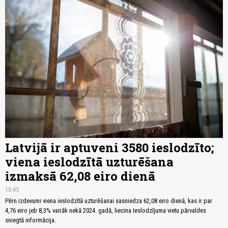
Latvijā ir aptuveni 3580 ieslodzīto;
viena ieslodzītā uzturēšana
izmaksā 62,08 eiro dienā
10:45
Pērn izdevumi viena ieslodzītā uzturēšanai sasniedza 62,08 eiro dienā, kas ir par
4,76 eiro jeb 8,3% vairāk nekā 2024. gadā, liecina Ieslodzījuma vietu pārvaldes
sniegtā informācija.