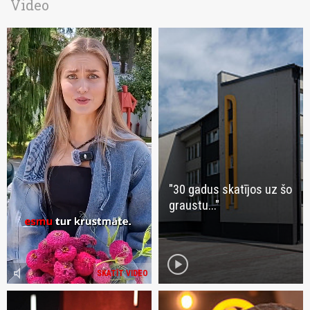
Video
"30 gadus skatījos uz šo
graustu..."
play_circle
volume_mute
SKATĪT VIDEO