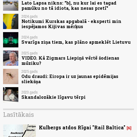
Lato Lapsa nikns: "bļ, nu kur lai es tagad
pamūku no tā idiota, kas nesas pretī"
2024.gads
Notikumi Kurskas apgabalā - eksperti min
iespējamos Kijivas mērķus
2024.gads
Svarīga ziņa tiem, kas plāno apmeklēt Lietuvu
2025.gads
VIDEO. Kā Zigmars Liepiņš vērtē šodienas
mūziku?
2025.gads
Odu draudi: Eiropa ir uz jaunas epidēmijas
sliekšņa
2023.gads
Skandalozākie līgavu tērpi
Lasītākais
Kulbergs atdos Rīgai "Rail Baltica"
6