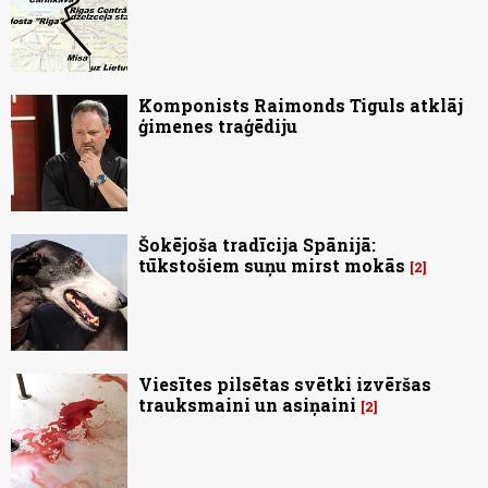
Komponists Raimonds Tiguls atklāj
ģimenes traģēdiju
Šokējoša tradīcija Spānijā:
tūkstošiem suņu mirst mokās
2
Viesītes pilsētas svētki izvēršas
trauksmaini un asiņaini
2