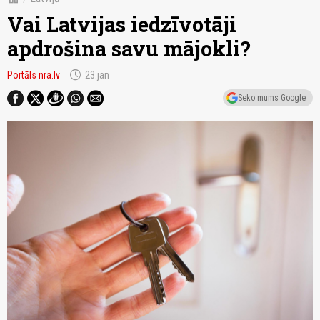
Vai Latvijas iedzīvotāji
apdrošina savu mājokli?
schedule
Portāls nra.lv
23.jan
Seko mums Google