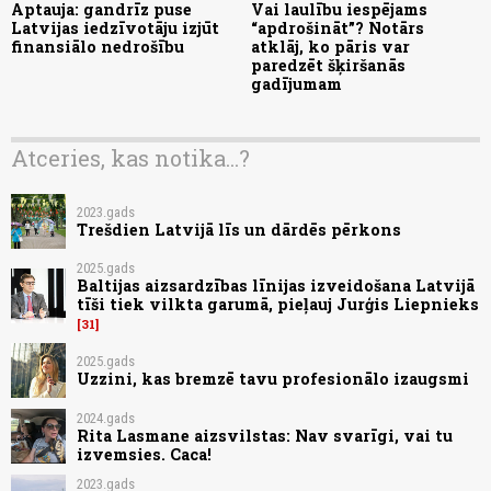
Aptauja: gandrīz puse
Vai laulību iespējams
Latvijas iedzīvotāju izjūt
“apdrošināt”? Notārs
finansiālo nedrošību
atklāj, ko pāris var
paredzēt šķiršanās
gadījumam
Atceries, kas notika...?
2023.gads
Trešdien Latvijā līs un dārdēs pērkons
2025.gads
Baltijas aizsardzības līnijas izveidošana Latvijā
tīši tiek vilkta garumā, pieļauj Jurģis Liepnieks
31
2025.gads
Uzzini, kas bremzē tavu profesionālo izaugsmi
2024.gads
Rita Lasmane aizsvilstas: Nav svarīgi, vai tu
izvemsies. Caca!
2023.gads