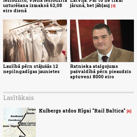
ieslodzīto; viena ieslodzītā
Latvijā: Par to ne tikai
uzturēšana izmaksā 62,08
jārunā, bet jābļauj
3
eiro dienā
Laulībā pērn stājušās 12
Ratnieka atalgojums
nepilngadīgas jaunietes
pašvaldībā pērn pieaudzis
aptuveni 8000 eiro
Lasītākais
Kulbergs atdos Rīgai "Rail Baltica"
6