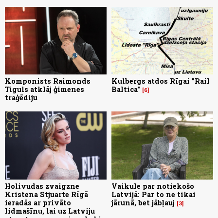
Komponists Raimonds
Kulbergs atdos Rīgai "Rail
Tiguls atklāj ģimenes
Baltica"
6
traģēdiju
Holivudas zvaigzne
Vaikule par notiekošo
Kristena Stjuarte Rīgā
Latvijā: Par to ne tikai
ieradās ar privāto
jārunā, bet jābļauj
3
lidmašīnu, lai uz Latviju