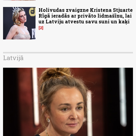
Holivudas zvaigzne Kristena Stjuarte
Rīgā ieradās ar privāto lidmašīnu, lai
uz Latviju atvestu savu suni un kaķi
2
Latvijā