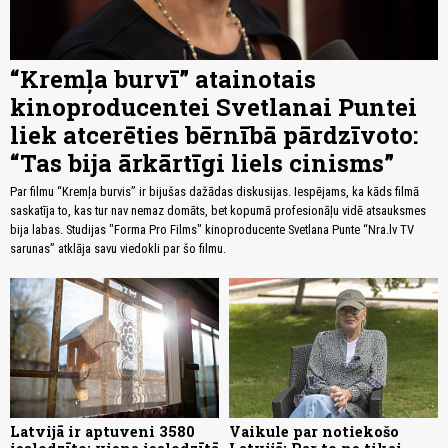
“Kremļa burvī” atainotais
kinoproducentei Svetlanai Puntei
liek atcerēties bērnībā pārdzīvoto:
“Tas bija ārkārtīgi liels cinisms”
Par filmu “Kremļa burvis” ir bijušas dažādas diskusijas. Iespējams, ka kāds filmā
saskatīja to, kas tur nav nemaz domāts, bet kopumā profesionāļu vidē atsauksmes
bija labas. Studijas "Forma Pro Films" kinoproducente Svetlana Punte “Nra.lv TV
sarunas” atklāja savu viedokli par šo filmu.
Latvijā ir aptuveni 3580
Vaikule par notiekošo