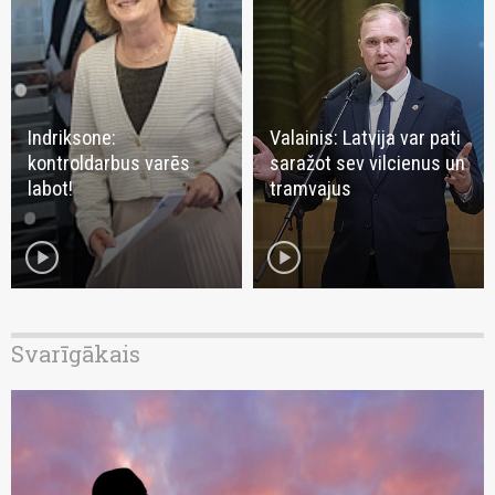
Indriksone:
Valainis: Latvija var pati
kontroldarbus varēs
saražot sev vilcienus un
labot!
tramvajus
play_circle
play_circle
Svarīgākais