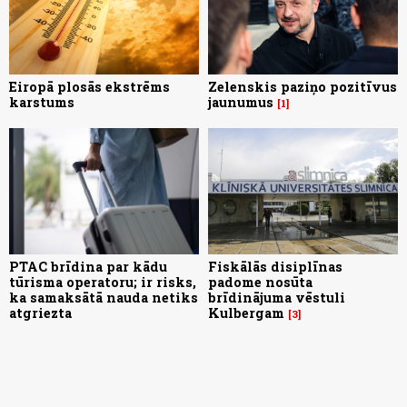
Eiropā plosās ekstrēms
Zelenskis paziņo pozitīvus
karstums
jaunumus
1
PTAC brīdina par kādu
Fiskālās disiplīnas
tūrisma operatoru; ir risks,
padome nosūta
ka samaksātā nauda netiks
brīdinājuma vēstuli
atgriezta
Kulbergam
3