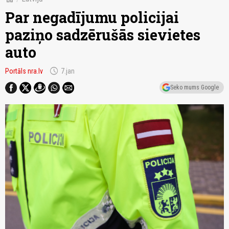
Par negadījumu policijai
paziņo sadzērušās sievietes
auto
schedule
Portāls nra.lv
7.jan
Seko mums Google