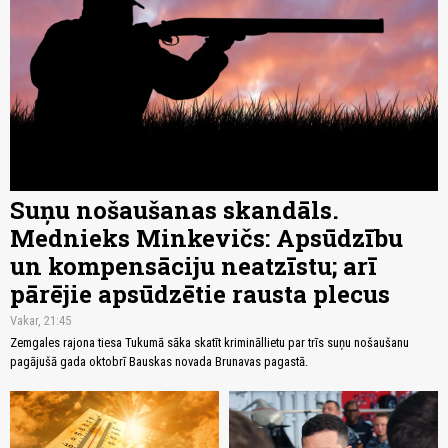
Suņu nošaušanas skandāls.
Mednieks Minkevičs: Apsūdzību
un kompensāciju neatzīstu; arī
pārējie apsūdzētie rausta plecus
Vakar, 21:45
Zemgales rajona tiesa Tukumā sāka skatīt krimināllietu par trīs suņu nošaušanu
pagājušā gada oktobrī Bauskas novada Brunavas pagastā.