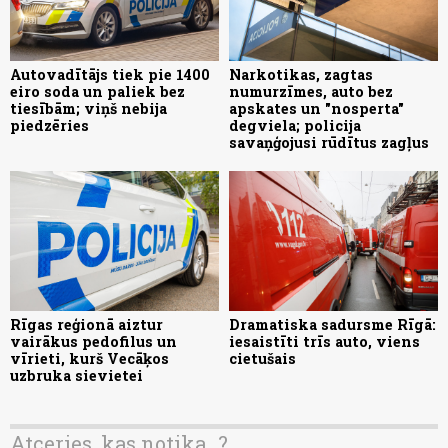
Autovadītājs tiek pie 1400
Narkotikas, zagtas
eiro soda un paliek bez
numurzīmes, auto bez
tiesībām; viņš nebija
apskates un "nosperta"
piedzēries
degviela; policija
savaņģojusi rūdītus zagļus
Rīgas reģionā aiztur
Dramatiska sadursme Rīgā:
vairākus pedofilus un
iesaistīti trīs auto, viens
vīrieti, kurš Vecāķos
cietušais
uzbruka sievietei
Atceries, kas notika...?