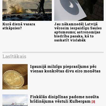
Kurā dienā vasara
Jau nākamnedēļ Latvijā
atkāpsies?
vērosim iespaidīgu Saules
aptumsumu; astronomijas
biedrība pasaka, kā to
saskatīt vislabāk
Lasītākais
Igaunijā milzīgs pieprasījums pēc
vienas konkrētas divu eiro monētas
Fiskālās disiplīnas padome nosūta
brīdinājuma vēstuli Kulbergam
3