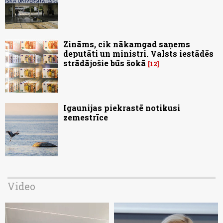
Zināms, cik nākamgad saņems
deputāti un ministri. Valsts iestādēs
strādājošie būs šokā
12
Igaunijas piekrastē notikusi
zemestrīce
Video