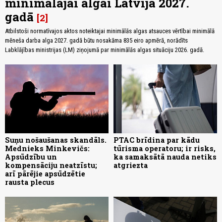
minimālajai algai Latvijā 2027.
gadā
2
Atbilstoši normatīvajos aktos noteiktajai minimālās algas atsauces vērtībai minimālā
mēneša darba alga 2027. gadā būtu nosakāma 835 eiro apmērā, norādīts
Labklājības ministrijas (LM) ziņojumā par minimālās algas situāciju 2026. gadā.
Suņu nošaušanas skandāls.
PTAC brīdina par kādu
Mednieks Minkevičs:
tūrisma operatoru; ir risks,
Apsūdzību un
ka samaksātā nauda netiks
kompensāciju neatzīstu;
atgriezta
arī pārējie apsūdzētie
rausta plecus