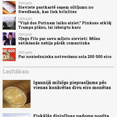
2024.gads
Sieviete pastkastē saņem sūtījumu no
Swedbank, kas liek brīnīties
2024.gads
"Viņš dos Putinam laiku aiziet." Pinkuss atklāj
Trampa plānu, lai izbeigtu karu
2024.gads
Oļegs Fils par savu mīļoto sievieti: Mūsu
satikšanās nebija pārāk romantiska
2023.gads
Par noziedznieka notveršanu sola 200 000 eiro
Lasītākais
Igaunijā milzīgs pieprasījums pēc
vienas konkrētas divu eiro monētas
Fiskālās disiplīnas padome nosūta