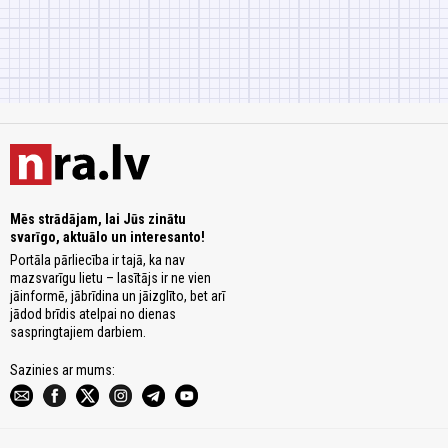
Mēs strādājam, lai Jūs zinātu
svarīgo, aktuālo un interesanto!
Portāla pārliecība ir tajā, ka nav
mazsvarīgu lietu – lasītājs ir ne vien
jāinformē, jābrīdina un jāizglīto, bet arī
jādod brīdis atelpai no dienas
saspringtajiem darbiem.
Sazinies ar mums: