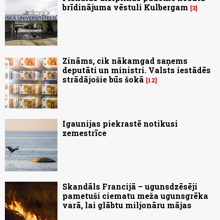
brīdinājuma vēstuli Kulbergam
3
Zināms, cik nākamgad saņems
deputāti un ministri. Valsts iestādēs
strādājošie būs šokā
12
Igaunijas piekrastē notikusi
zemestrīce
Skandāls Francijā – ugunsdzēsēji
pametuši ciematu meža ugunsgrēka
varā, lai glābtu miljonāru mājas