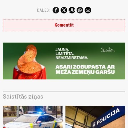
DALIES:
Komentēt
Saistītās ziņas