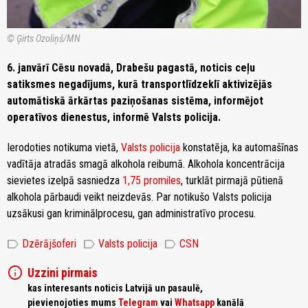
© Ģirts Ozoliņš/MN
6. janvārī Cēsu novadā, Drabešu pagastā, noticis ceļu
satiksmes negadījums, kurā transportlīdzeklī aktivizējās
automātiskā ārkārtas paziņošanas sistēma, informējot
operatīvos dienestus, informē Valsts policija.
Ierodoties notikuma vietā,
Valsts policija
konstatēja, ka automašīnas
vadītāja atradās smagā alkohola reibumā. Alkohola koncentrācija
sievietes izelpā sasniedza
1,75 promiles
, turklāt pirmajā pūtienā
alkohola pārbaudi veikt neizdevās. Par notikušo Valsts policija
uzsākusi gan kriminālprocesu, gan administratīvo procesu.
label
label
label
Dzērājšoferi
Valsts policija
CSN
info
Uzzini pirmais
kas interesants noticis Latvijā un pasaulē,
pievienojoties mums
Telegram
vai
Whatsapp
kanālā