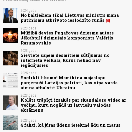
2024.gads
No baltiešiem tikai Lietuvas ministrs mana
putinismu atbrīvoto ieslodzīto runās
5
2023.gads
Mūžībā devies Pugačovas dziesmu autors -
Jēkabpilī dzimušais komponists Valērijs
Razumovskis
2023.gads
Sieviete saņem desmitiem sūtījumus no
interneta veikala, kurus nekad nav
iegādājusies
2025.gads
Soctīkli līksmo! Mamikina mājaslapu
pārņēmuši Latvijas patrioti, kas viņa vārdā
aicina atbalstīt Ukrainu
2023.gads
Kolāts trāpīgi izsakās par skandalozo video ar
večiņu, kuru nogādā uz latviešu valodas
eksāmenu
2023.gads
4 fakti, kā jūras ūdens ietekmē ādu un matus