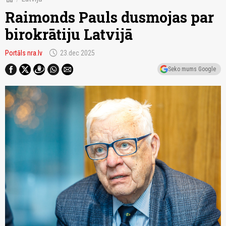
Raimonds Pauls dusmojas par
birokrātiju Latvijā
schedule
Portāls nra.lv
23.dec 2025
Seko mums Google