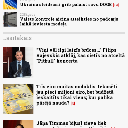
Ukraina steidzami grib palaist savu DOGE
13
2025.gads
Valsts kontrole aicina atteikties no padomju
laikā ieviesta modeļa
Lasītākais
“Viņi vēl ilgi laizīs brūces...” Filips
Rajevskis atklāj, kas cietīs no atceltā
"Pitbull" koncerta
Trīs eiro muitas nodoklis. Iekasēti
jau pieci miljoni eiro, bet budžetā
ieskaitīts tikai viens; kur palika
pārējā nauda?
4
Jāņa Timmas bijusī sieva liek