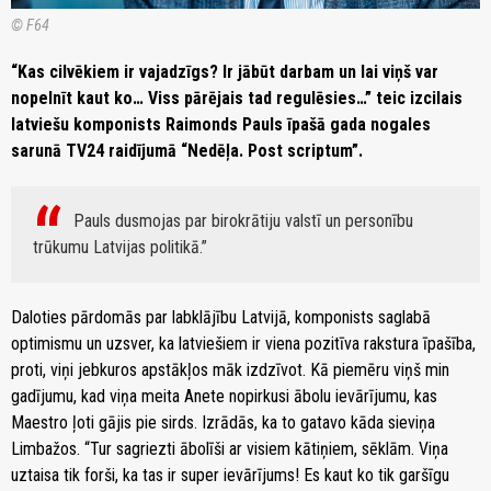
© F64
“Kas cilvēkiem ir vajadzīgs? Ir jābūt darbam un lai viņš var
nopelnīt kaut ko… Viss pārējais tad regulēsies…” teic izcilais
latviešu komponists Raimonds Pauls īpašā gada nogales
sarunā TV24 raidījumā “Nedēļa. Post scriptum”.
Pauls dusmojas par birokrātiju valstī un personību
trūkumu Latvijas politikā.
Daloties pārdomās par labklājību Latvijā, komponists saglabā
optimismu un uzsver, ka latviešiem ir viena pozitīva rakstura īpašība,
proti, viņi jebkuros apstākļos māk izdzīvot. Kā piemēru viņš min
gadījumu, kad viņa meita Anete nopirkusi ābolu ievārījumu, kas
Maestro ļoti gājis pie sirds. Izrādās, ka to gatavo kāda sieviņa
Limbažos. “Tur sagriezti ābolīši ar visiem kātiņiem, sēklām. Viņa
uztaisa tik forši, ka tas ir super ievārījums! Es kaut ko tik garšīgu