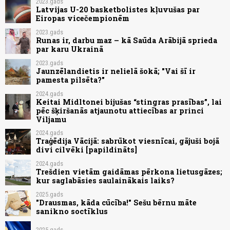
2023.gads
Latvijas U-20 basketbolistes kļuvušas par
Eiropas vicečempionēm
2023.gads
Runas ir, darbu maz – kā Saūda Arābijā sprieda
par karu Ukrainā
2023.gads
Jaunzēlandietis ir nelielā šokā; "Vai šī ir
pamesta pilsēta?"
2024.gads
Keitai Midltonei bijušas “stingras prasības”, lai
pēc šķiršanās atjaunotu attiecības ar princi
Viljamu
2024.gads
Traģēdija Vācijā: sabrūkot viesnīcai, gājuši bojā
divi cilvēki [papildināts]
2024.gads
Trešdien vietām gaidāmas pērkona lietusgāzes;
kur saglabāsies saulainākais laiks?
2025.gads
"Drausmas, kāda cūcība!" Sešu bērnu māte
sanikno soctīklus
2025.gads