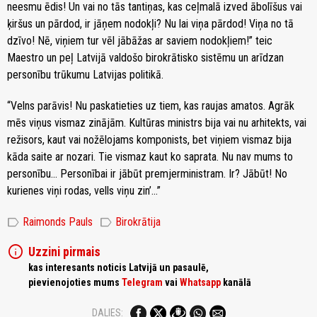
neesmu ēdis! Un vai no tās tantiņas, kas ceļmalā izved ābolīšus vai
ķiršus un pārdod, ir jāņem nodokļi? Nu lai viņa pārdod! Viņa no tā
dzīvo! Nē, viņiem tur vēl jābāžas ar saviem nodokļiem!” teic
Maestro un peļ Latvijā valdošo birokrātisko sistēmu un arīdzan
personību trūkumu Latvijas politikā.
“Velns parāvis! Nu paskatieties uz tiem, kas raujas amatos. Agrāk
mēs viņus vismaz zinājām. Kultūras ministrs bija vai nu arhitekts, vai
režisors, kaut vai nožēlojams komponists, bet viņiem vismaz bija
kāda saite ar nozari. Tie vismaz kaut ko saprata. Nu nav mums to
personību… Personībai ir jābūt premjerministram. Ir? Jābūt! No
kurienes viņi rodas, vells viņu zin’…”
label
label
Raimonds Pauls
Birokrātija
info
Uzzini pirmais
kas interesants noticis Latvijā un pasaulē,
pievienojoties mums
Telegram
vai
Whatsapp
kanālā
DALIES: