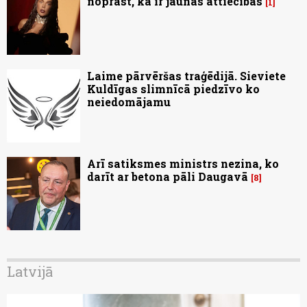
noprast, ka ir jaunās attiecībās
1
Laime pārvēršas traģēdijā. Sieviete
Kuldīgas slimnīcā piedzīvo ko
neiedomājamu
Arī satiksmes ministrs nezina, ko
darīt ar betona pāli Daugavā
8
Latvijā