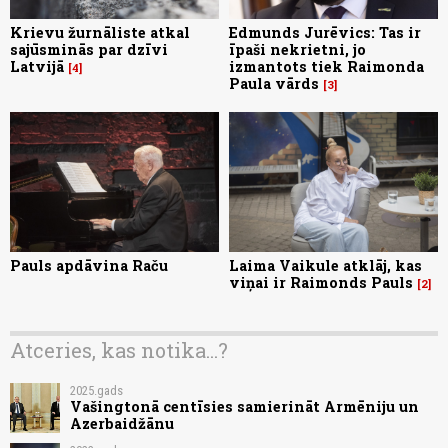
Krievu žurnāliste atkal
Edmunds Jurēvics: Tas ir
sajūsminās par dzīvi
īpaši nekrietni, jo
Latvijā
izmantots tiek Raimonda
4
Paula vārds
3
Pauls apdāvina Raču
Laima Vaikule atklāj, kas
viņai ir Raimonds Pauls
2
Atceries, kas notika...?
2025.gads
Vašingtonā centīsies samierināt Armēniju un
Azerbaidžānu