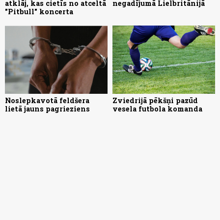
atklāj, kas cietīs no atceltā
negadījumā Lielbritānijā
"Pitbull" koncerta
Noslepkavotā feldšera
Zviedrijā pēkšņi pazūd
lietā jauns pagrieziens
vesela futbola komanda