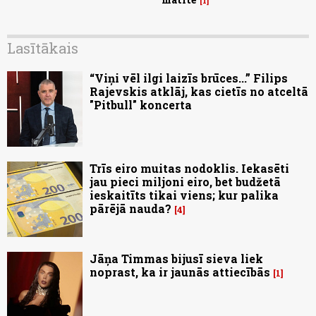
1
Lasītākais
“Viņi vēl ilgi laizīs brūces...” Filips
Rajevskis atklāj, kas cietīs no atceltā
"Pitbull" koncerta
Trīs eiro muitas nodoklis. Iekasēti
jau pieci miljoni eiro, bet budžetā
ieskaitīts tikai viens; kur palika
pārējā nauda?
4
Jāņa Timmas bijusī sieva liek
noprast, ka ir jaunās attiecībās
1