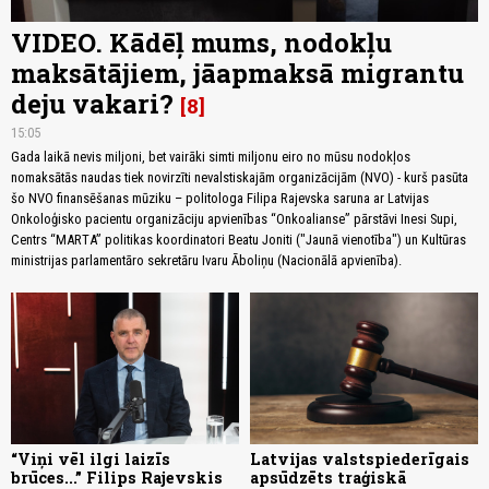
VIDEO. Kādēļ mums, nodokļu
maksātājiem, jāapmaksā migrantu
deju vakari?
8
15:05
Gada laikā nevis miljoni, bet vairāki simti miljonu eiro no mūsu nodokļos
nomaksātās naudas tiek novirzīti nevalstiskajām organizācijām (NVO) - kurš pasūta
šo NVO finansēšanas mūziku – politologa Filipa Rajevska saruna ar Latvijas
Onkoloģisko pacientu organizāciju apvienības “Onkoalianse” pārstāvi Inesi Supi,
Centrs “MARTA” politikas koordinatori Beatu Joniti ("Jaunā vienotība") un Kultūras
ministrijas parlamentāro sekretāru Ivaru Āboliņu (Nacionālā apvienība).
“Viņi vēl ilgi laizīs
Latvijas valstspiederīgais
brūces...” Filips Rajevskis
apsūdzēts traģiskā