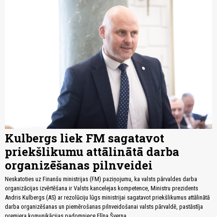
Kulbergs liek FM sagatavot
priekšlikumu attālinātā darba
organizēšanas pilnveidei
Neskatoties uz Finanšu ministrijas (FM) paziņojumu, ka valsts pārvaldes darba
organizācijas izvērtēšana ir Valsts kancelejas kompetence, Ministru prezidents
Andris Kulbergs (AS) ar rezolūciju lūgs ministrijai sagatavot priekšlikumus attālinātā
darba organizēšanas un piemērošanas pilnveidošanai valsts pārvaldē, pastāstīja
premjera komunikācijas padomniece Elīna Šverna.