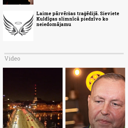
Laime pārvēršas traģēdijā. Sieviete
Kuldīgas slimnīcā piedzīvo ko
neiedomājamu
Video