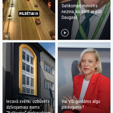
Satiksmes ministrs
nezina, ko darīt ar pāli
Daugavā
play_circle
volume_mute
Iecavā svētki: uzbūvēts
Vai VID gaidāms algu
dzīvojamais nams
pieaugums?
"Balticovo" darbiniekiem