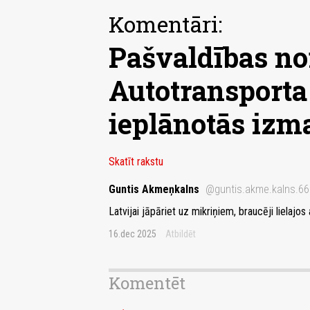
Komentāri:
Pašvaldības no
Autotransporta 
ieplānotās izm
Skatīt rakstu
Guntis Akmeņkalns
@guntis.akme.kalns.6
Latvijai jāpāriet uz mikriņiem, braucēji lielaj
16.dec 2025
Atbildēt
Komentēt