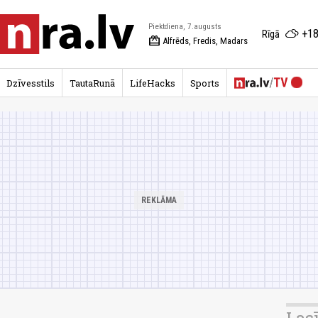
Piektdiena, 7.augusts
+18
Rīgā
redeem
Alfrēds, Fredis, Madars
Dzīvesstils
TautaRunā
LifeHacks
Sports