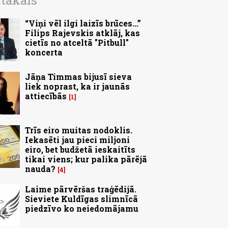
ītākais
“Viņi vēl ilgi laizīs brūces...”
Filips Rajevskis atklāj, kas
cietīs no atceltā "Pitbull"
koncerta
Jāņa Timmas bijusī sieva
liek noprast, ka ir jaunās
attiecībās
1
Trīs eiro muitas nodoklis.
Iekasēti jau pieci miljoni
eiro, bet budžetā ieskaitīts
tikai viens; kur palika pārējā
nauda?
4
Laime pārvēršas traģēdijā.
Sieviete Kuldīgas slimnīcā
piedzīvo ko neiedomājamu