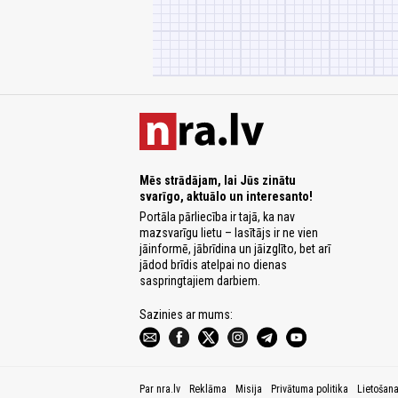
Mēs strādājam, lai Jūs zinātu
svarīgo, aktuālo un interesanto!
Portāla pārliecība ir tajā, ka nav
mazsvarīgu lietu – lasītājs ir ne vien
jāinformē, jābrīdina un jāizglīto, bet arī
jādod brīdis atelpai no dienas
saspringtajiem darbiem.
Sazinies ar mums:
Par nra.lv
Reklāma
Misija
Privātuma politika
Lietošan