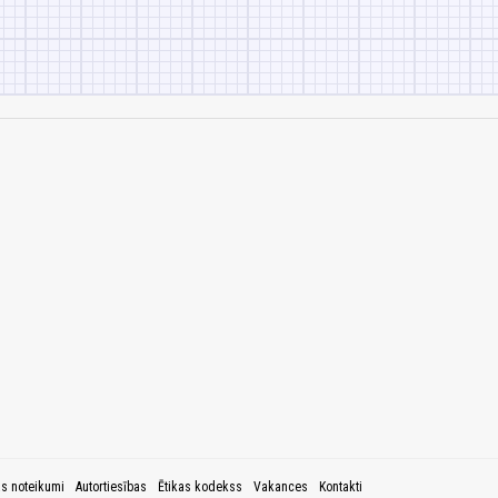
as noteikumi
Autortiesības
Ētikas kodekss
Vakances
Kontakti