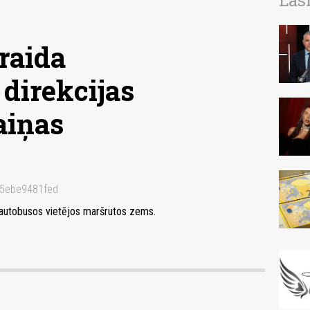
Las
raida
direkcijas
aiņas
65ebe9481fed
os autobusos vietējos maršrutos zems.