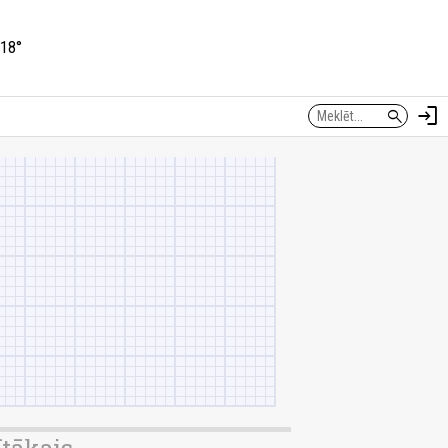
18°
login
search