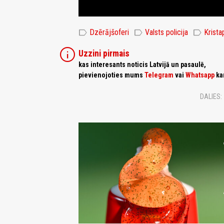
label
label
label
Dzērājšoferi
Valsts policija
Krista
info
Uzzini pirmais
kas interesants noticis Latvijā un pasaulē,
pievienojoties mums
Telegram
vai
Whatsapp
ka
DALIES: