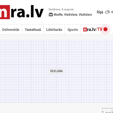
Sestdiena, 8.augusts
+
Rīgā
redeem
Mudīte, Vladislava, Vladislavs
Dzīvesstils
TautaRunā
LifeHacks
Sports