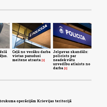
ēslā
Ceļā no vecāku darba
Jelgavas skandāls:
ējus.
vietas pazudusi
policists par
meitene atrasta
neadekvātu
1
uzvedību atlaists no
darba
1
brukuma operācijām Krievijas teritorijā