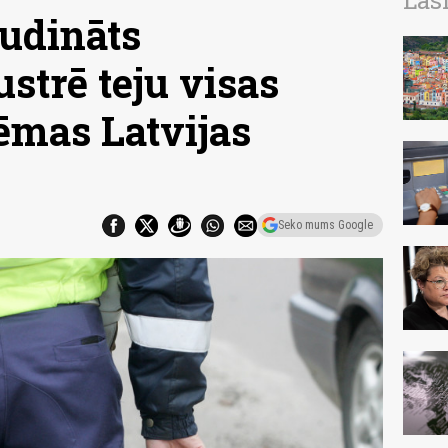
Las
udināts
ustrē teju visas
ēmas Latvijas
Seko mums Google