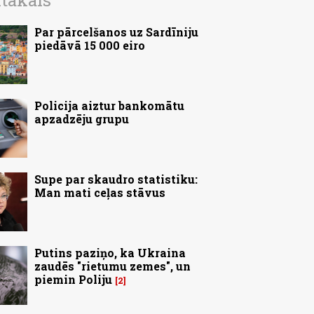
ītākais
Par pārcelšanos uz Sardīniju
piedāvā 15 000 eiro
Policija aiztur bankomātu
apzadzēju grupu
Supe par skaudro statistiku:
Man mati ceļas stāvus
Putins paziņo, ka Ukraina
zaudēs "rietumu zemes", un
piemin Poliju
2