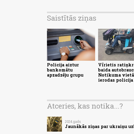
Saistītās ziņas
Policija aiztur
Vīrietis ratiņkr
bankomātu
baida autobrauc
apzadzēju grupu
Notikuma vietā
ierodas policija
Atceries, kas notika...?
2024.gads
Jaunākās ziņas par ukraiņu uz