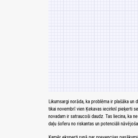
Likumsargi norāda, ka problēma ir plašāka un dz
tikai novembrī vien Ķekavas iecirknī pieķerti se
novadam ir satraucoši daudz. Tas liecina, ka ne
daļu šoferu no riskantas un potenciāli nāvējoša
Kamēr eksperti runā par prevencijas pasākumie