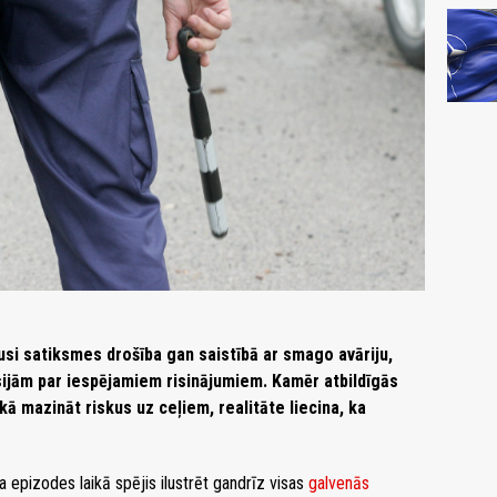
si satiksmes drošība gan saistībā ar smago avāriju,
kusijām par iespējamiem risinājumiem. Kamēr atbildīgās
kā mazināt riskus uz ceļiem, realitāte liecina, ka
 epizodes laikā spējis ilustrēt gandrīz visas
galvenās