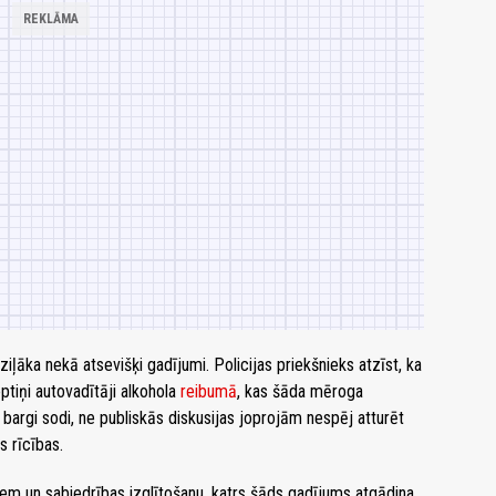
iļāka nekā atsevišķi gadījumi. Policijas priekšnieks atzīst, ka
ptiņi autovadītāji alkohola
reibumā
, kas šāda mēroga
 bargi sodi, ne publiskās diskusijas joprojām nespēj atturēt
s rīcības.
m un sabiedrības izglītošanu, katrs šāds gadījums atgādina,