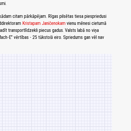
smi.
kādam citam pārkāpējam. Rīgas pilsētas tiesa piespriedusi
lddirektoram
Kristapam Janičenokam
vienu mēnesi cietumā
adīt transportlīdzekli piecus gadus. Valsts labā no viņa
ach-E” vērtības - 25 tūkstoši eiro. Spriedums gan vēl nav