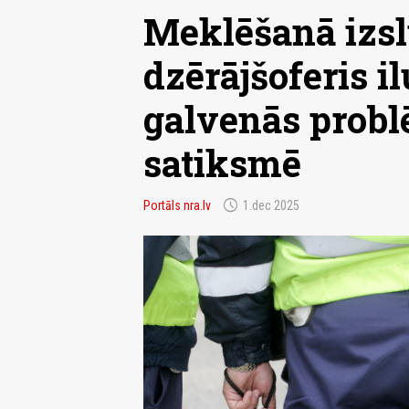
Meklēšanā izsl
dzērājšoferis il
galvenās probl
satiksmē
schedule
Portāls nra.lv
1.dec 2025