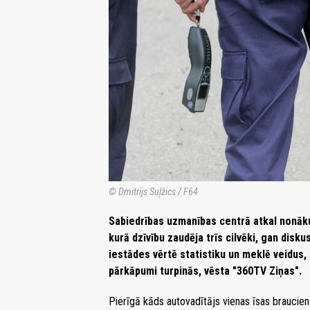
© Dmitrijs Suļžics / F64
Sabiedrības uzmanības centrā atkal nonāku
kurā dzīvību zaudēja trīs cilvēki, gan dis
iestādes vērtē statistiku un meklē veidus, 
pārkāpumi turpinās, vēsta "360TV Ziņas".
Pierīgā kāds autovadītājs vienas īsas brauciena