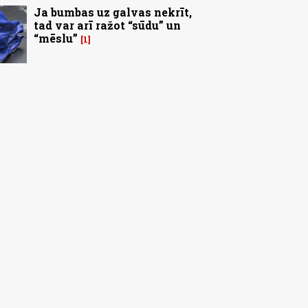
Ja bumbas uz galvas nekrīt,
tad var arī ražot “sūdu” un
“mēslu”
1