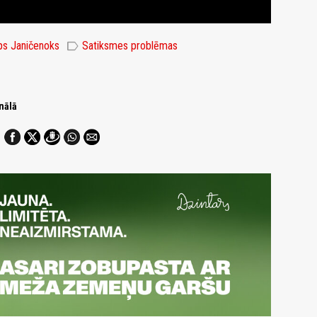
label
ps Janičenoks
Satiksmes problēmas
nālā