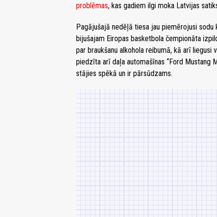
problēmas
, kas gadiem ilgi moka Latvijas satik
Pagājušajā nedēļā tiesa jau piemērojusi sodu 
bijušajam Eiropas basketbola čempionāta izpi
par braukšanu alkohola reibumā, kā arī liegusi v
piedzīta arī daļa automašīnas “Ford Mustang M
stājies spēkā un ir pārsūdzams.