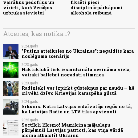
vairākus pedofilus un
fiksēti pieci
vīrieti, kurš Vecāķos
disciplinārpārkāpumi
uzbruka sievietei
alkohola reibumā
Atceries, kas notika...?
2024.gads
"Putins atteiksies no Ukrainas"; negaidīts kara
noslēguma scenārijs
2023.gads
Naktsklubā tiek izsmidzināta nezināma viela;
vairāki ballētāji nogādāti slimnīcā
2023.gads
Radinieki var izpirkt gūstekņus par naudu – kā
cilvēki dzīvo Krievijas karaspēka gūstā
2024.gads
Siksnis: Katrs Latvijas iedzīvotājs iegūs no tā,
ka Latvijas Radio un LTV tiks apvienoti
2025.gads
Soctīkli līksmo! Mamikina mājaslapu
pārņēmuši Latvijas patrioti, kas viņa vārdā
aicina atbalstīt Ukrainu