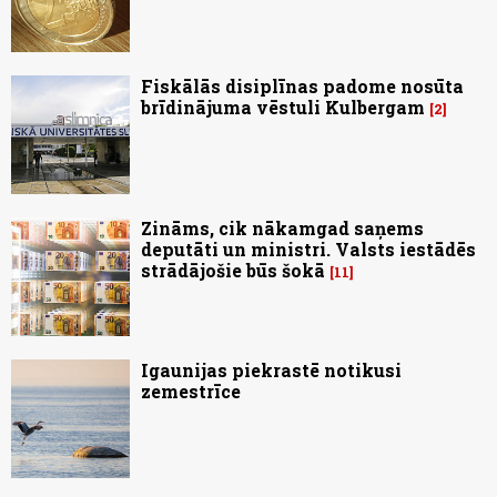
Fiskālās disiplīnas padome nosūta
brīdinājuma vēstuli Kulbergam
2
Zināms, cik nākamgad saņems
deputāti un ministri. Valsts iestādēs
strādājošie būs šokā
11
Igaunijas piekrastē notikusi
zemestrīce