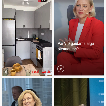
Vai VID gaidāms algu
pieaugums?
play_circle
volume_mute
SKATĪT VAIRĀK