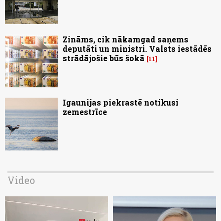
Zināms, cik nākamgad saņems
deputāti un ministri. Valsts iestādēs
strādājošie būs šokā
11
Igaunijas piekrastē notikusi
zemestrīce
Video