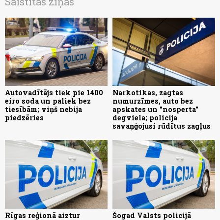
Saistītās ziņas
Autovadītājs tiek pie 1400
Narkotikas, zagtas
eiro soda un paliek bez
numurzīmes, auto bez
tiesībām; viņš nebija
apskates un "nosperta"
piedzēries
degviela; policija
savaņģojusi rūdītus zagļus
Rīgas reģionā aiztur
Šogad Valsts policijā