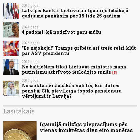
2025.gads
Latvijas Banka: Lietuvu un Igauniju labākajā
gadījumā panāksim pēc 15 līdz 25 gadiem
2024.gads
4 padomi, kā nodzīvot garu mūžu
2025.gads
"Es nejokoju!" Tramps gribētu arī trešo reizi kļūt
par ASV prezidentu
2024.gads
No baltiešiem tikai Lietuvas ministrs mana
putinismu atbrīvoto ieslodzīto runās
5
2025.gads
Nosauktas vislabākās valstis, kur doties
pensijā. Cik pievilcīga topošo pensionāru
vērtējumā ir Latvija?
Lasītākais
Igaunijā milzīgs pieprasījums pēc
vienas konkrētas divu eiro monētas