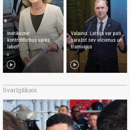
Indriksone:
Valainis: Latvija var pati
kontroldarbus varēs
saražot sev vilcienus un
labot!
tramvajus
play_circle
play_circle
Svarīgākais