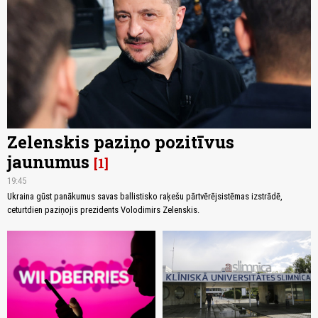
Zelenskis paziņo pozitīvus
jaunumus
1
19:45
Ukraina gūst panākumus savas ballistisko raķešu pārtvērējsistēmas izstrādē,
ceturtdien paziņojis prezidents Volodimirs Zelenskis.