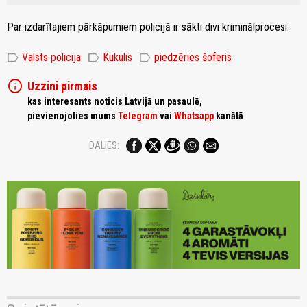
Par izdarītajiem pārkāpumiem policijā ir sākti divi kriminālprocesi.
label
label
label
Valsts policija
Kukulis
piedzēries šoferis
info
Uzzini pirmais
kas interesants noticis Latvijā un pasaulē,
pievienojoties mums
Telegram
vai
Whatsapp
kanālā
DALIES: