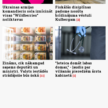
Ukrainas armijas
Fiskālās disiplīnas
komandieris sola iznīcināt
padome nosūta
visas "Wildberries"
brīdinājuma vēstuli
noliktavas
Kulbergam
2
Zināms, cik nākamgad
"Ieteica domāt labas
saņems deputāti un
domas," - ļaudis par
ministri. Valsts iestādēs
vilšanās pieredzēm ārsta
strādājošie būs šokā
kabinetā
11
1