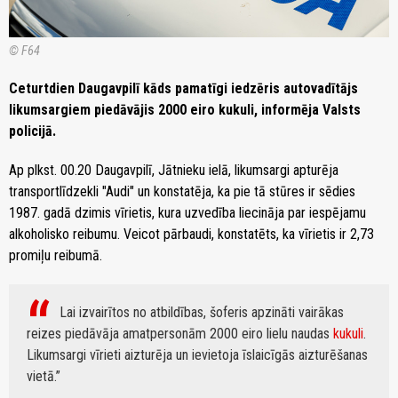
© F64
Ceturtdien Daugavpilī kāds pamatīgi iedzēris autovadītājs
likumsargiem piedāvājis 2000 eiro kukuli, informēja Valsts
policijā.
Ap plkst. 00.20 Daugavpilī, Jātnieku ielā, likumsargi apturēja
transportlīdzekli "Audi" un konstatēja, ka pie tā stūres ir sēdies
1987. gadā dzimis vīrietis, kura uzvedība liecināja par iespējamu
alkoholisko reibumu. Veicot pārbaudi, konstatēts, ka vīrietis ir 2,73
promiļu reibumā.
Lai izvairītos no atbildības, šoferis apzināti vairākas
reizes piedāvāja amatpersonām 2000 eiro lielu naudas
kukuli
.
Likumsargi vīrieti aizturēja un ievietoja īslaicīgās aizturēšanas
vietā.