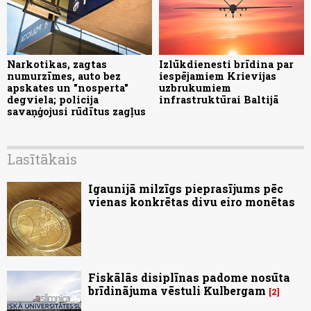
Narkotikas, zagtas
Izlūkdienesti brīdina par
numurzīmes, auto bez
iespējamiem Krievijas
apskates un "nosperta"
uzbrukumiem
degviela; policija
infrastruktūrai Baltijā
savaņģojusi rūdītus zagļus
Lasītākais
Igaunijā milzīgs pieprasījums pēc
vienas konkrētas divu eiro monētas
Fiskālās disiplīnas padome nosūta
brīdinājuma vēstuli Kulbergam
2