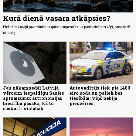
Kurā dienā vasara atkāpsies?
Piektdien Latvijā pazemināsies gaisa temperatūra un pastiprināsies vējš, prognozē
sinoptiķi.
Jau nākamnedēļ Latvijā
Autovadītājs tiek pie 1400
vērosim iespaidīgu Saules
eiro soda un paliek bez
aptumsumu; astronomijas
tiesībām; viņš nebija
biedrība pasaka, kā to
piedzēries
saskatīt vislabāk