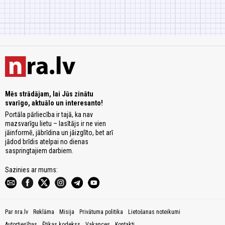
Mēs strādājam, lai Jūs zinātu
svarīgo, aktuālo un interesanto!
Portāla pārliecība ir tajā, ka nav
mazsvarīgu lietu – lasītājs ir ne vien
jāinformē, jābrīdina un jāizglīto, bet arī
jādod brīdis atelpai no dienas
saspringtajiem darbiem.
Sazinies ar mums:
Par nra.lv
Reklāma
Misija
Privātuma politika
Lietošanas noteikumi
Autortiesības
Ētikas kodekss
Vakances
Kontakti