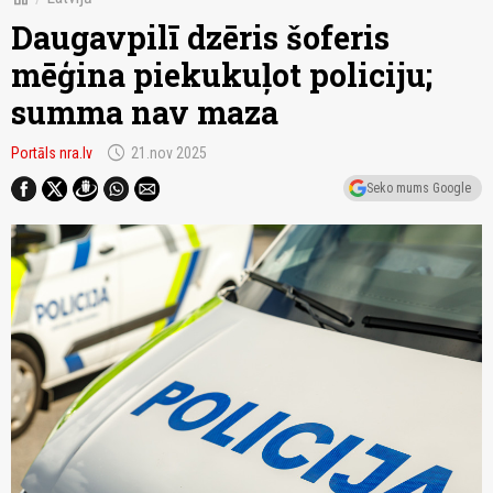
Daugavpilī dzēris šoferis
mēģina piekukuļot policiju;
summa nav maza
schedule
Portāls nra.lv
21.nov 2025
Seko mums Google