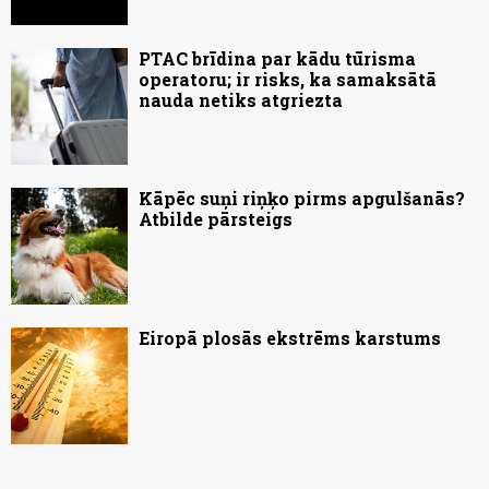
PTAC brīdina par kādu tūrisma
operatoru; ir risks, ka samaksātā
nauda netiks atgriezta
Kāpēc suņi riņķo pirms apgulšanās?
Atbilde pārsteigs
Eiropā plosās ekstrēms karstums