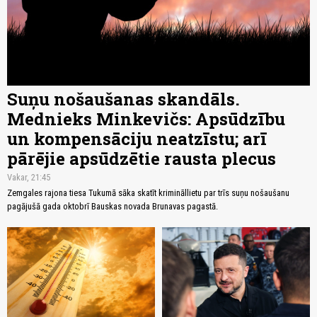
Suņu nošaušanas skandāls.
Mednieks Minkevičs: Apsūdzību
un kompensāciju neatzīstu; arī
pārējie apsūdzētie rausta plecus
Vakar, 21:45
Zemgales rajona tiesa Tukumā sāka skatīt krimināllietu par trīs suņu nošaušanu
pagājušā gada oktobrī Bauskas novada Brunavas pagastā.