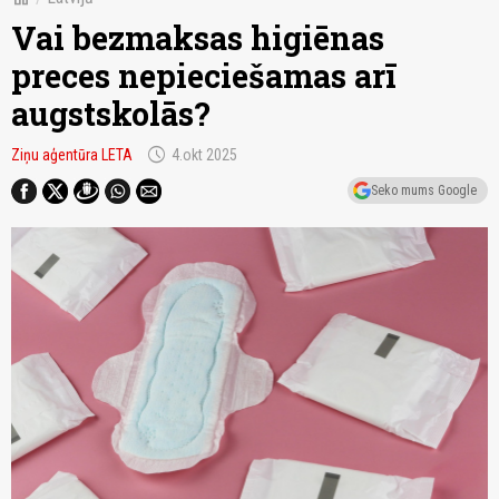
Vai bezmaksas higiēnas
preces nepieciešamas arī
augstskolās?
schedule
Ziņu aģentūra LETA
4.okt 2025
Seko mums Google