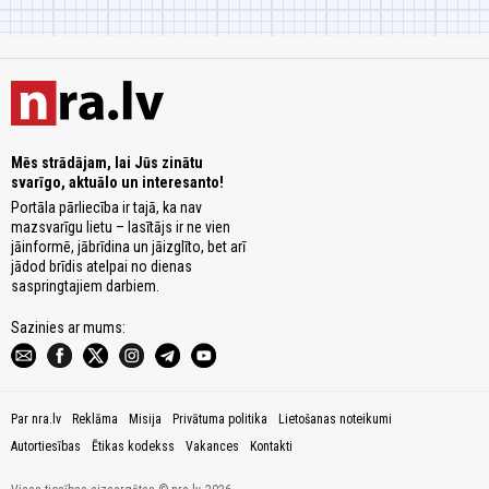
Mēs strādājam, lai Jūs zinātu
svarīgo, aktuālo un interesanto!
Portāla pārliecība ir tajā, ka nav
mazsvarīgu lietu – lasītājs ir ne vien
jāinformē, jābrīdina un jāizglīto, bet arī
jādod brīdis atelpai no dienas
saspringtajiem darbiem.
Sazinies ar mums:
Par nra.lv
Reklāma
Misija
Privātuma politika
Lietošanas noteikumi
Autortiesības
Ētikas kodekss
Vakances
Kontakti