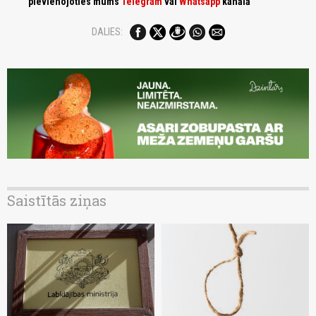
pievienojoties mums
Telegram
vai
Whatsapp
kanālā
DALIES:
Saistītās ziņas