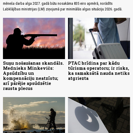
mēneša darba alga 2027. gadā būtu nosakāma 835 eiro apmērā, norādīts
Labklājības ministrijas (LM) ziņojumā par minimālās algas situāciju 2026. gadā.
Suņu nošaušanas skandāls.
PTAC brīdina par kādu
Mednieks Minkevičs:
tūrisma operatoru; ir risks,
Apsūdzību un
ka samaksātā nauda netiks
kompensāciju neatzīstu;
atgriezta
arī pārējie apsūdzētie
rausta plecus