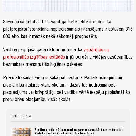
Sieviešu sadarbības tīkla vadītāja Inete Ielīte norādīja, ka
pilotprojekta īstenošanai nepieciešamais finansējums ir aptuveni 316
000 eiro, kas ir mazāk nekā sākotnēji prognozēts.
Valdība pagājušā gada oktobrī noteica, ka
vispārējās un
profesionālās izglītības iestādēs
ir jānodrošina vidējas uzsūcamības
bezmaksas menstruālās higiēnas paketes.
Preču atrašanās vietu nosaka pati iestāde. Pašlaik risinājumi un
pieejamība atšķiras starp skolām - dažas tās nodrošina pēc
pieprasījuma vai brīvprātīgi, bet valdība vērtē iespēju paplašināt šo
preču brīvu pieejamību visās skolās.
ŠOBRĪD LASA
Zināms, cik nākamgad saņems deputāti un ministri.
Valsts iestādēs strādājošie būs šokā