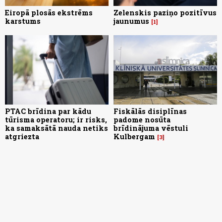
Eiropā plosās ekstrēms
Zelenskis paziņo pozitīvus
karstums
jaunumus
1
PTAC brīdina par kādu
Fiskālās disiplīnas
tūrisma operatoru; ir risks,
padome nosūta
ka samaksātā nauda netiks
brīdinājuma vēstuli
atgriezta
Kulbergam
3