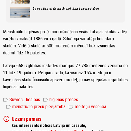
Igaunijas piekrastē notikusi zemestrīce
Menstruālo higiēnas preču nodrošināšana visās Latvijas skolās vidēji
varētu izmaksāt 1886 eiro gadā. Situācija var atšķirties starp
skolām. Vidējā skolā ar 500 meitenēm mēnesī tiek izsniegtas
desmit līdz 15 paketes.
Latvijā 668 izglītības iestādēs mācījās 77 785 meitenes vecumā no
11 līdz 19 gadiem. Pētījumi rāda, ka vismaz 15% meiteņu ir
kavējušas skolu finansiālu apsvērumu dēļ, jo nav spējušas iegādāties
higiēnas paketes.
label
label
Sieviešu tiesības
higiēnas preces
label
label
menstruālo preču pieejamība
meiteņu veselība
info
Uzzini pirmais
kas interesants noticis Latvijā un pasaulē,