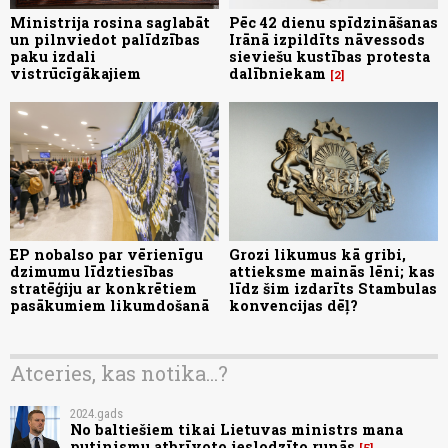
Ministrija rosina saglabāt
Pēc 42 dienu spīdzināšanas
un pilnviedot palīdzības
Irānā izpildīts nāvessods
paku izdali
sieviešu kustības protesta
vistrūcīgākajiem
dalībniekam
2
EP nobalso par vērienīgu
Grozi likumus kā gribi,
dzimumu līdztiesības
attieksme mainās lēni; kas
stratēģiju ar konkrētiem
līdz šim izdarīts Stambulas
pasākumiem likumdošanā
konvencijas dēļ?
Atceries, kas notika...?
2024.gads
No baltiešiem tikai Lietuvas ministrs mana
putinismu atbrīvoto ieslodzīto runās
5