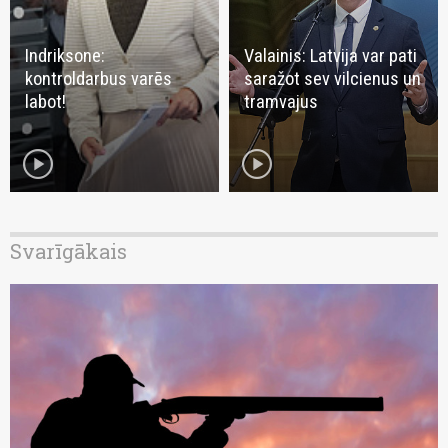
Indriksone:
Valainis: Latvija var pati
kontroldarbus varēs
saražot sev vilcienus un
labot!
tramvajus
play_circle
play_circle
Svarīgākais