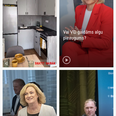
Vai VID gaidāms algu
pieaugums?
play_circle
volume_mute
SKATĪT VAIRĀK