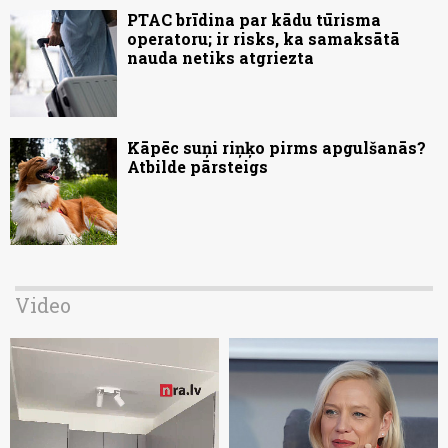
PTAC brīdina par kādu tūrisma
operatoru; ir risks, ka samaksātā
nauda netiks atgriezta
Kāpēc suņi riņķo pirms apgulšanās?
Atbilde pārsteigs
Video