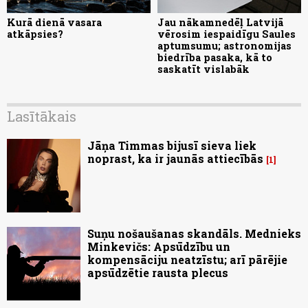
Kurā dienā vasara
Jau nākamnedēļ Latvijā
atkāpsies?
vērosim iespaidīgu Saules
aptumsumu; astronomijas
biedrība pasaka, kā to
saskatīt vislabāk
Lasītākais
Jāņa Timmas bijusī sieva liek
noprast, ka ir jaunās attiecībās
1
Suņu nošaušanas skandāls. Mednieks
Minkevičs: Apsūdzību un
kompensāciju neatzīstu; arī pārējie
apsūdzētie rausta plecus