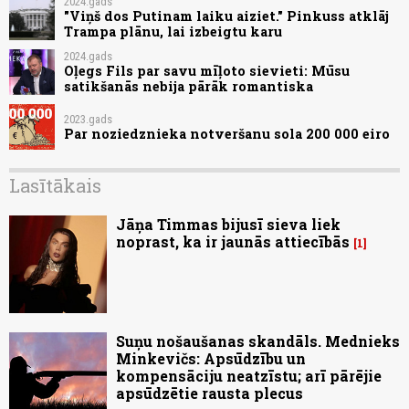
2024.gads
"Viņš dos Putinam laiku aiziet." Pinkuss atklāj
Trampa plānu, lai izbeigtu karu
2024.gads
Oļegs Fils par savu mīļoto sievieti: Mūsu
satikšanās nebija pārāk romantiska
2023.gads
Par noziedznieka notveršanu sola 200 000 eiro
Lasītākais
Jāņa Timmas bijusī sieva liek
noprast, ka ir jaunās attiecībās
1
Suņu nošaušanas skandāls. Mednieks
Minkevičs: Apsūdzību un
kompensāciju neatzīstu; arī pārējie
apsūdzētie rausta plecus