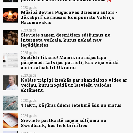
2023.gads
Mūžībā devies Pugačovas dziesmu autors -
Jēkabpilī dzimušais komponists Valērijs
Razumovskis
2023.gads
Sieviete saņem desmitiem sūtījumus no
interneta veikala, kurus nekad nav
iegādājusies
2025.gads
Soctīkli līksmo! Mamikina mājaslapu
pārņēmuši Latvijas patrioti, kas viņa vārdā
aicina atbalstīt Ukrainu
2023.gads
Kolāts trāpīgi izsakās par skandalozo video ar
večiņu, kuru nogādā uz latviešu valodas
eksāmenu
2023.gads
4 fakti, kā jūras ūdens ietekmē ādu un matus
2024.gads
Sieviete pastkastē saņem sūtījumu no
Swedbank, kas liek brīnīties