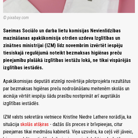
© pixabay.com
Saeimas Sociālo un darba lietu komisijas Nevienlīdzības
mazināšanas apakškomisija otrdien uzdeva Izglītības un
zinātnes ministrijai (IZM) līdz novembrim izvērtēt iespēju
tiesiskajā regulējumā noteikt bezmaksas higiēnas preču
pieejamību plašākā izglītības iestāžu lokā, ne tikai vispārējās
izglītības iestādēs.
Apakškomisijas deputāti atzinīgi novērtēja pilotprojekta rezultātus
par bezmaksas higiēnas preču nodrošināšanu meitenēm skolās un
aicināja vērtēt iespēju šādu prasību nostiprināt arī augstākās
izglītības iestādēs.
IZM valsts sekretāra vietniece Kristīne Niedre Lathere norādīja, ka
situācija
skolās atšķiras
- dažās šīs preces ir brīvpieejas, citur
pieejamas tikai medmāsu kabinetā. Viņa uzsvēra, ka ceļš vēl jāveic,