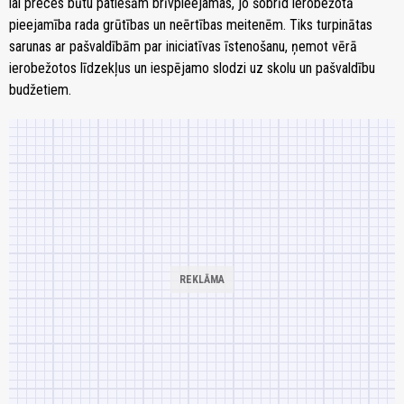
lai preces būtu patiešām brīvpieejamas, jo šobrīd ierobežotā
pieejamība rada grūtības un neērtības meitenēm. Tiks turpinātas
sarunas ar pašvaldībām par iniciatīvas īstenošanu, ņemot vērā
ierobežotos līdzekļus un iespējamo slodzi uz skolu un pašvaldību
budžetiem.