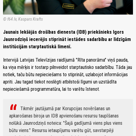
© f64.lv, Kaspars Krafts
Jaunais Iekšējās drošības dienesta (IDB) priekšnieks Igors
Jaunrodziņš iecerējis stiprināt iestādes sadarbību ar līdzīgām
institūcijām starptautiskā līmenī.
Intervijā Latvijas Televīzijas raidījumā "Rīta panorāma" viņš pauda,
ka viņa mērķis ir tostarp pilnveidot starptautisko sadarbību. Tāda jau
notiek, taču būtu nepieciešams to stiprināt, uzlabojot informācijas
apriti. Jau tagad tiekot noslēgti atbilstoši līgumi un uzstādīta
nepieciešamā programmatūra, lai to varētu īstenot.
Tikmēr jautājumā par Korupcijas novēršanas un
apkarošanas biroja un IDB apvienošanu resursu taupīšanas
nolūkā Jaunrodziņš noteica: "Šajā gadījumā viens plus viens
būtu viens." Resursu ietaupījumu varētu gūt, savstarpēji