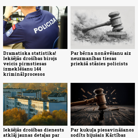
Dramatiska statistika!
Par bērna nonāvēšanu aiz
Iekšējās drošības birojs
neuzmanības tiesas
veicis pirmstiesas
priekšā stāsies policists
izmeklēšanu 144
kriminālprocesos
Iekšējās drošības dienests
Par kukuļa piesavināšanos
atklāj jaunas detaļas par
sodīts bijušais Kārtības