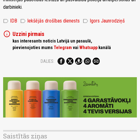
darbinieki.
label
label
label
IDB
Iekšējās drošības dienests
Igors Jaunrodziņš
info
Uzzini pirmais
kas interesants noticis Latvijā un pasaulē,
pievienojoties mums
Telegram
vai
Whatsapp
kanālā
DALIES:
Saistītās ziņas