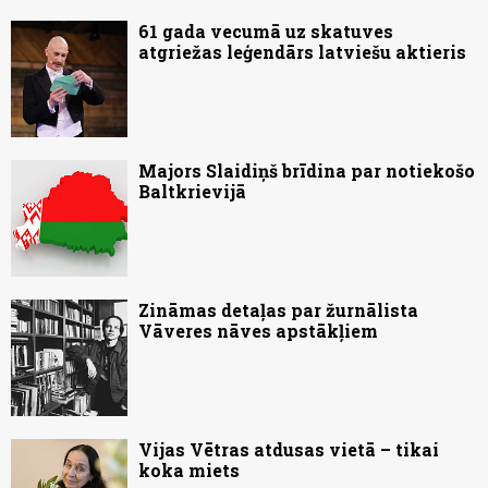
61 gada vecumā uz skatuves
atgriežas leģendārs latviešu aktieris
Majors Slaidiņš brīdina par notiekošo
Baltkrievijā
Zināmas detaļas par žurnālista
Vāveres nāves apstākļiem
Vijas Vētras atdusas vietā – tikai
koka miets