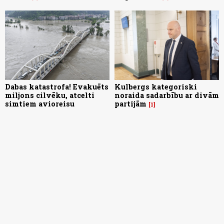
Dabas katastrofa! Evakuēts
Kulbergs kategoriski
miljons cilvēku, atcelti
noraida sadarbību ar divām
simtiem avioreisu
partijām
1