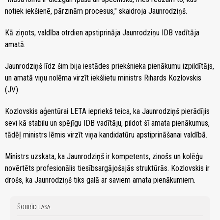
notiek iekšienē, pārzinām procesus," skaidroja Jaunrodziņš.
Kā ziņots, valdība otrdien apstiprināja Jaunrodziņu IDB vadītāja
amatā.
Jaunrodziņš līdz šim bija iestādes priekšnieka pienākumu izpildītājs,
un amatā viņu nolēma virzīt iekšlietu ministrs Rihards Kozlovskis
(JV).
Kozlovskis aģentūrai LETA iepriekš teica, ka Jaunrodziņš pierādījis
sevi kā stabilu un spējīgu IDB vadītāju, pildot šī amata pienākumus,
tādēļ ministrs lēmis virzīt viņa kandidatūru apstiprināšanai valdībā.
Ministrs uzskata, ka Jaunrodziņš ir kompetents, zinošs un kolēģu
novērtēts profesionālis tiesībsargājošajās struktūrās. Kozlovskis ir
drošs, ka Jaunrodziņš tiks galā ar saviem amata pienākumiem.
ŠOBRĪD LASA