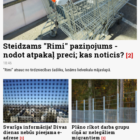
Steidzams "Rimi" paziņojums -
nodot atpakaļ preci; kas noticis?
2
18:46
"Rimi" atsauc no tirdzniecības šašliku, lasāms lielveikala mājaslapā.
Svarīga informācija! Divas
Plāno rīkot darba grupu
dienas nebūs pieejama e-
cīņā ar nelegāliem
adrese
migrantiem
1
1