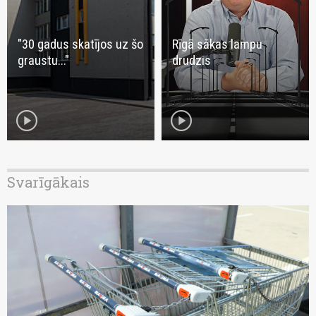
"30 gadus skatījos uz šo
Rīgā sākas lampu
graustu..."
drudzis
play_circle
play_circle
Svarīgākais