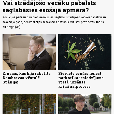
Vai strādājošo vecāku pabalsts
saglabāsies esošajā apmērā?
Koalīcijas partneri pirmdien vienojušies saglabāt strādājošo vecāku pabalstu arī
nākamajā gadā, pēc koalīcijas sanāksmes paziņoja Ministru prezidents Andris
Kulbergs (AS).
Zināms, kas bija rakstīts
Sieviete cenšas ienest
Dombravas vēstulē
narkotika ieslodzījuma
Spānijai
vietā; uzsākts
kriminālprocess