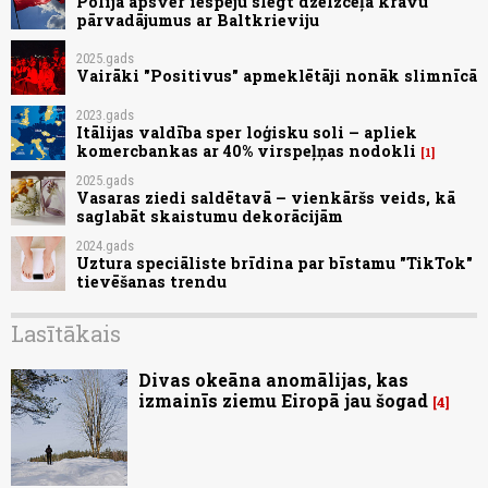
Polija apsver iespēju slēgt dzelzceļa kravu
pārvadājumus ar Baltkrieviju
2025.gads
Vairāki "Positivus" apmeklētāji nonāk slimnīcā
2023.gads
Itālijas valdība sper loģisku soli – apliek
komercbankas ar 40% virspeļņas nodokli
1
2025.gads
Vasaras ziedi saldētavā – vienkāršs veids, kā
saglabāt skaistumu dekorācijām
2024.gads
Uztura speciāliste brīdina par bīstamu "TikTok"
tievēšanas trendu
Lasītākais
Divas okeāna anomālijas, kas
izmainīs ziemu Eiropā jau šogad
4