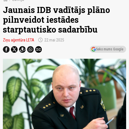
Jaunais IDB vadītājs plāno
pilnveidot iestādes
starptautisko sadarbību
schedule
Ziņu aģentūra LETA
22.mai 2025
Seko mums Google