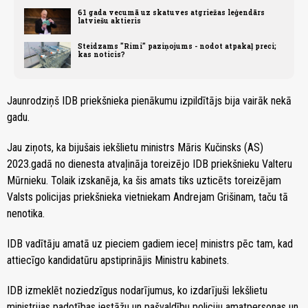
61 gada vecumā uz skatuves atgriežas leģendārs
latviešu aktieris
Steidzams "Rimi" paziņojums - nodot atpakaļ preci;
kas noticis?
Jaunrodziņš IDB priekšnieka pienākumu izpildītājs bija vairāk nekā
gadu.
Jau ziņots, ka bijušais iekšlietu ministrs Māris Kučinsks (AS)
2023.gadā no dienesta atvaļināja toreizējo IDB priekšnieku Valteru
Mūrnieku. Tolaik izskanēja, ka šis amats tiks uzticēts toreizējam
Valsts policijas priekšnieka vietniekam Andrejam Grišinam, taču tā
nenotika.
IDB vadītāju amatā uz pieciem gadiem ieceļ ministrs pēc tam, kad
attiecīgo kandidatūru apstiprinājis Ministru kabinets.
IDB izmeklēt noziedzīgus nodarījumus, ko izdarījuši Iekšlietu
ministrijas padotības iestāžu un pašvaldību policiju amatpersonas un