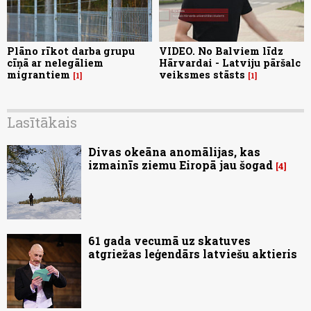
Plāno rīkot darba grupu
VIDEO. No Balviem līdz
cīņā ar nelegāliem
Hārvardai - Latviju pāršalc
migrantiem
veiksmes stāsts
1
1
Lasītākais
Divas okeāna anomālijas, kas
izmainīs ziemu Eiropā jau šogad
4
61 gada vecumā uz skatuves
atgriežas leģendārs latviešu aktieris