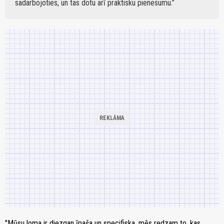
sadarbojoties, un tas dotu arī praktisku pienesumu.
"Mūsu loma ir diezgan īpaša un specifiska, mēs redzam to, kas