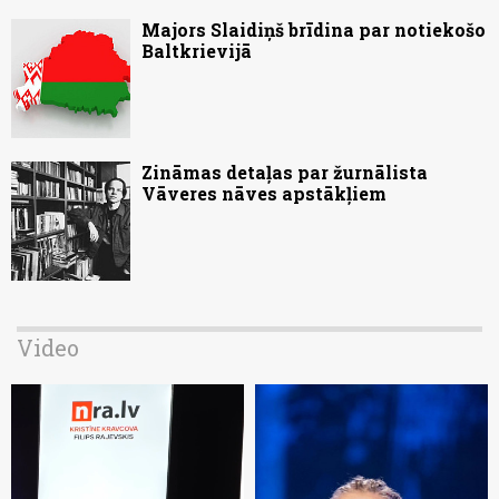
Majors Slaidiņš brīdina par notiekošo
Baltkrievijā
Zināmas detaļas par žurnālista
Vāveres nāves apstākļiem
Video