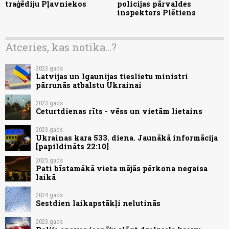
traģēdiju Pļavniekos
policijas pārvaldes
inspektors Plētiens
Atceries, kas notika...?
2023.gads
Latvijas un Igaunijas tieslietu ministri
pārrunās atbalstu Ukrainai
2023.gads
Ceturtdienas rīts - vēss un vietām lietains
2023.gads
Ukrainas kara 533. diena. Jaunākā informācija
[papildināts 22:10]
2025.gads
Pati bīstamākā vieta mājās pērkona negaisa
laikā
2024.gads
Sestdien laikapstākļi nelutinās
2023.gads