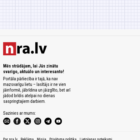
Mēs strādājam, lai Jūs zinātu
svarīgo, aktuālo un interesanto!
Portāla pārliecība ir tajā, ka nav
mazsvarīgu lietu – lasītājs ir ne vien
jāinformē, jābrīdina un jāizglīto, bet arī
jādod brīdis atelpai no dienas
saspringtajiem darbiem.
Sazinies ar mums:
Par nra.lv
Reklāma
Misija
Privātuma politika
Lietošanas noteikumi