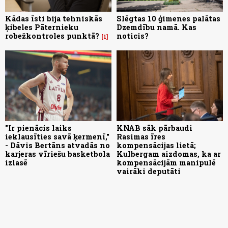
Kādas īsti bija tehniskās
Slēgtas 10 ģimenes palātas
ķibeles Pāternieku
Dzemdību namā. Kas
robežkontroles punktā?
noticis?
1
"Ir pienācis laiks
KNAB sāk pārbaudi
ieklausīties savā ķermenī,"
Rasimas īres
- Dāvis Bertāns atvadās no
kompensācijas lietā;
karjeras vīriešu basketbola
Kulbergam aizdomas, ka ar
izlasē
kompensācijām manipulē
vairāki deputāti