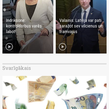
Indriksone:
Valainis: Latvija var pati
kontroldarbus varēs
saražot sev vilcienus un
labot!
tramvajus
play_circle
play_circle
Svarīgākais