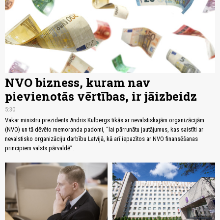
NVO bizness, kuram nav
pievienotās vērtības, ir jāizbeidz
5:30
Vakar ministru prezidents Andris Kulbergs tikās ar nevalstiskajām organizācijām
(NVO) un tā dēvēto memoranda padomi, “lai pārrunātu jautājumus, kas saistīti ar
nevalstisko organizāciju darbību Latvijā, kā arī iepazītos ar NVO finansēšanas
principiem valsts pārvaldē”.