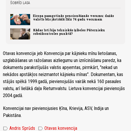
ŠOBRĪD LASA
Eiropa paaugstinās pensionēšanās vecumu: dažās
valstīs būs jāstrādā līdz 74 gadu vecumam
Kādas īsti bija tehniskās ķibeles Pāternieku
robežkontroles punktā?
Otavas konvencija jeb Konvencija par kājnieku mīnu lietošanas,
uzglabāšanas un ražošanas aizliegumu un iznīcināšanu paredz, ka
dokumentu parakstījušās valstis apņemtas, pirmkārt, "nekad un
nekādos apstākļos neizmantot kājnieku mīnas". Dokumentam, kas
stājās spēkā 1999.gadā, pievienojušās vairāk nekā 160 pasaules
valstu, arī lielākā daļa Rietumvalstu. Lietuva konvencijai pievienojās
2004.gadā.
Konvencijai nav pievienojusies Ķīna, Krievija, ASV, Indija un
Pakistāna.
label
label
Andris Sprūds
Otavas konvencija