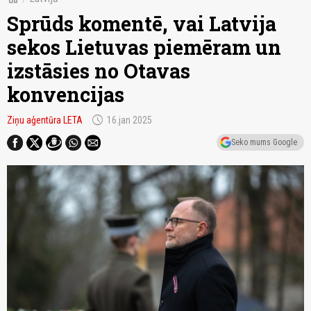
Sprūds komentē, vai Latvija
sekos Lietuvas piemēram un
izstāsies no Otavas
konvencijas
schedule
Ziņu aģentūra LETA
16.jan 2025
Seko mums Google