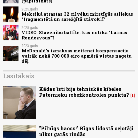
[papildināts]
2025.gads
Meksikā atrastas 32 cilvēku mirstīgās atliekas
"fragmentētā un sarežģītā stāvoklī"
2025.gads
VIDEO. Slavenību ballīte: kas notika "Laimas
Rendezvous"?
2023.gads
McDonald's izmaksās meitenei kompensāciju
vairāk nekā 700 000 eiro apmērā vistas nagetu
dēļ
Lasītākais
Kādas īsti bija tehniskās ķibeles
Pāternieku robežkontroles punktā?
1
"Pilnīgs haoss!" Rīgas lidostā ceļotāji
nīkst garās rindās