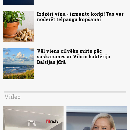
Izdzēri vīnu - izmanto korķi! Tas var
noderēt telpaugu kopšanai
Vēl viens cilvēks miris pēc
saskarsmes ar Vibrio baktēriju
Baltijas jūrā
Video