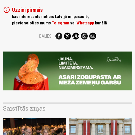
info
Uzzini pirmais
kas interesants noticis Latvijā un pasaulē,
pievienojoties mums
Telegram
vai
Whatsapp
kanālā
DALIES:
Saistītās ziņas