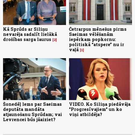
Kā Sprūds ar Siliņu
Četrarpus mēnešus pirms
nevarēja sadalīt lielākā
Saeimas vēlēšanām
drošības sarga laurus
iepērkam popkornu:
2
politiskā “atspere” nu ir
vaļā
1
Šonedēļ lems par Saeimas
VIDEO. Ko Siliņa piedāvāja
deputāta mandāta
"Progresīvajiem" un ko
atjaunošanu Sprūdam; vai
viņi atbildēja?
Levrencei būs jāaiziet?