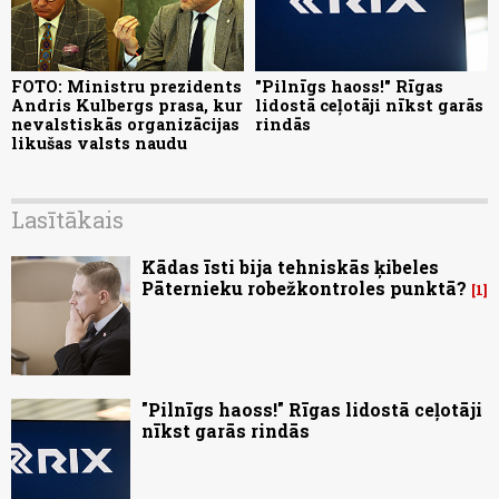
FOTO: Ministru prezidents
"Pilnīgs haoss!" Rīgas
Andris Kulbergs prasa, kur
lidostā ceļotāji nīkst garās
nevalstiskās organizācijas
rindās
likušas valsts naudu
Lasītākais
Kādas īsti bija tehniskās ķibeles
Pāternieku robežkontroles punktā?
1
"Pilnīgs haoss!" Rīgas lidostā ceļotāji
nīkst garās rindās