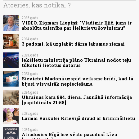
Atceries, kas notika...?
2025.gads
VIDEO. Zigmars Liepiņš: "Vladimir Iļjič, jums ir
absolūta taisnība par lielkrievu šovinismu"
2024.gads
3 padomi, kā uzglabāt dārza labumus ziemai
2023.gads
Iekšlietu ministrija plāno Ukrainai nodot teju
tūkstoti lietotus datorus
2023.gads
Sievietei Madonā uzspīd veiksme brīdī, kad tā
bijusi visvairāk nepieciešama
2024.gads
Ukrainas kara 894. diena. Jaunākā informācija
[papildināts 21:58]
2025.gads
Laimai Vaikulei Krievijā draud ar krimināllietu
2024.gads
Atradusies Rīgā bez vēsts pazudusī Līva