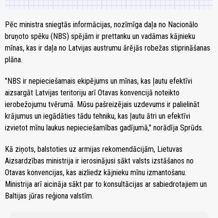
Pēc ministra sniegtās informācijas, nozīmīga daļa no Nacionālo
bruņoto spēku (NBS) spējām ir prettanku un vadāmas kājnieku
mīnas, kas ir daļa no Latvijas austrumu ārējās robežas stiprināšanas
plāna.
"NBS ir nepieciešamais ekipējums un mīnas, kas ļautu efektīvi
aizsargāt Latvijas teritoriju arī Otavas konvencijā noteikto
ierobežojumu tvērumā. Mūsu pašreizējais uzdevums ir palielināt
krājumus un iegādāties tādu tehniku, kas ļautu ātri un efektīvi
izvietot mīnu laukus nepieciešamības gadījumā," norādīja Sprūds.
Kā ziņots, balstoties uz armijas rekomendācijām, Lietuvas
Aizsardzības ministrija ir ierosinājusi sākt valsts izstāšanos no
Otavas konvencijas, kas aizliedz kājnieku mīnu izmantošanu.
Ministrija arī aicināja sākt par to konsultācijas ar sabiedrotajiem un
Baltijas jūras reģiona valstīm.