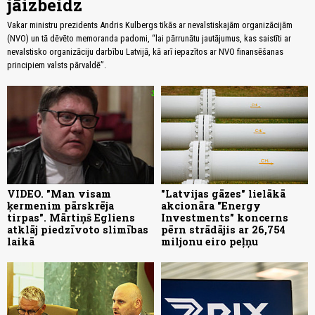
jāizbeidz
Vakar ministru prezidents Andris Kulbergs tikās ar nevalstiskajām organizācijām
(NVO) un tā dēvēto memoranda padomi, “lai pārrunātu jautājumus, kas saistīti ar
nevalstisko organizāciju darbību Latvijā, kā arī iepazītos ar NVO finansēšanas
principiem valsts pārvaldē”.
VIDEO. "Man visam
"Latvijas gāzes" lielākā
ķermenim pārskrēja
akcionāra "Energy
tirpas". Mārtiņš Egliens
Investments" koncerns
atklāj piedzīvoto slimības
pērn strādājis ar 26,754
laikā
miljonu eiro peļņu