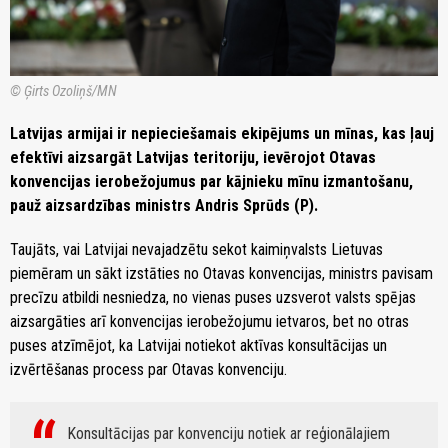
© Ģirts Ozoliņš/MN
Latvijas armijai ir nepieciešamais ekipējums un mīnas, kas ļauj
efektīvi aizsargāt Latvijas teritoriju, ievērojot Otavas
konvencijas ierobežojumus par kājnieku mīnu izmantošanu,
pauž aizsardzības ministrs Andris Sprūds (P).
Taujāts, vai Latvijai nevajadzētu sekot kaimiņvalsts Lietuvas
piemēram un sākt izstāties no Otavas konvencijas, ministrs pavisam
precīzu atbildi nesniedza, no vienas puses uzsverot valsts spējas
aizsargāties arī konvencijas ierobežojumu ietvaros, bet no otras
puses atzīmējot, ka Latvijai notiekot aktīvas konsultācijas un
izvērtēšanas process par Otavas konvenciju.
Konsultācijas par konvenciju notiek ar reģionālajiem