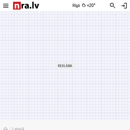
menu
search
login
+20°
Rīgā
home
/
Latvijā