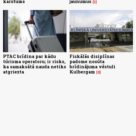
karstums
jaunumus
1
PTAC brīdina par kādu
Fiskālās disiplīnas
tūrisma operatoru; ir risks,
padome nosūta
ka samaksātā nauda netiks
brīdinājuma vēstuli
atgriezta
Kulbergam
3