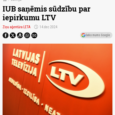
IUB saņēmis sūdzību par
iepirkumu LTV
schedule
Ziņu aģentūra LETA
14.dec 2024
Seko mums Google