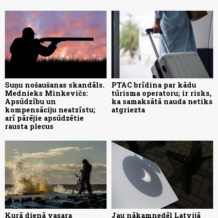
Suņu nošaušanas skandāls.
PTAC brīdina par kādu
Mednieks Minkevičs:
tūrisma operatoru; ir risks,
Apsūdzību un
ka samaksātā nauda netiks
kompensāciju neatzīstu;
atgriezta
arī pārējie apsūdzētie
rausta plecus
Kurā dienā vasara
Jau nākamnedēļ Latvijā