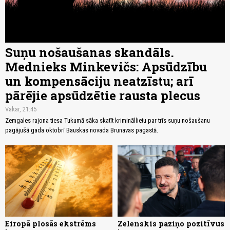
Suņu nošaušanas skandāls.
Mednieks Minkevičs: Apsūdzību
un kompensāciju neatzīstu; arī
pārējie apsūdzētie rausta plecus
Vakar, 21:45
Zemgales rajona tiesa Tukumā sāka skatīt krimināllietu par trīs suņu nošaušanu
pagājušā gada oktobrī Bauskas novada Brunavas pagastā.
Eiropā plosās ekstrēms
Zelenskis paziņo pozitīvus