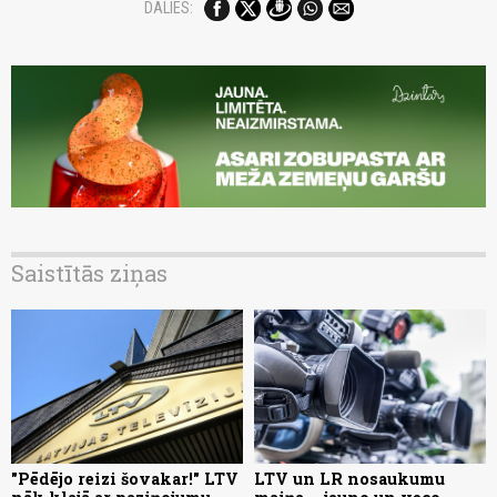
DALIES:
Saistītās ziņas
"Pēdējo reizi šovakar!" LTV
LTV un LR nosaukumu