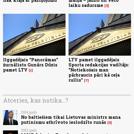
nāk klajā ar paziņojumu
maiņa – jauno un veco
laiku sadursme
3
Ilggadējais "Panorāmas"
LTV pamet ilggadējais
žurnālists Gunārs Dūzis
Sporta redakcijas vadītājs:
pamet LTV
"Notiekošais man
1
pārbraucis pāri kā ceļa
rullis"
7
Atceries, kas notika...?
2024.gads
No baltiešiem tikai Lietuvas ministrs mana
putinismu atbrīvoto ieslodzīto runās
5
2023.gads