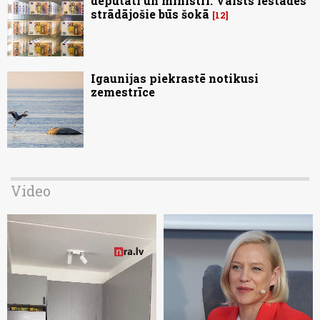
deputāti un ministri. Valsts iestādēs
strādājošie būs šokā
12
Igaunijas piekrastē notikusi
zemestrīce
Video