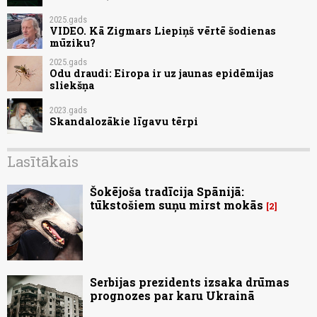
2025.gads
VIDEO. Kā Zigmars Liepiņš vērtē šodienas
mūziku?
2025.gads
Odu draudi: Eiropa ir uz jaunas epidēmijas
sliekšņa
2023.gads
Skandalozākie līgavu tērpi
Lasītākais
Šokējoša tradīcija Spānijā:
tūkstošiem suņu mirst mokās
2
Serbijas prezidents izsaka drūmas
prognozes par karu Ukrainā