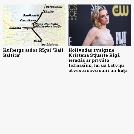
Kulbergs atdos Rīgai "Rail
Holivudas zvaigzne
Baltica"
Kristena Stjuarte Rīgā
ieradās ar privāto
lidmašīnu, lai uz Latviju
atvestu savu suni un kaķi