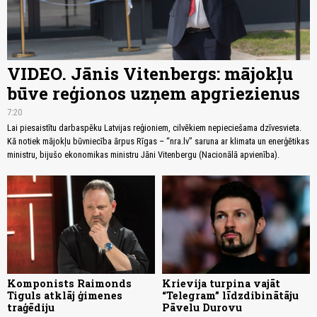
VIDEO. Jānis Vitenbergs: mājokļu
būve reģionos uzņem apgriezienus
7:20
Lai piesaistītu darbaspēku Latvijas reģioniem, cilvēkiem nepieciešama dzīvesvieta.
Kā notiek mājokļu būvniecība ārpus Rīgas – “nra.lv” saruna ar klimata un enerģētikas
ministru, bijušo ekonomikas ministru Jāni Vitenbergu (Nacionālā apvienība).
Komponists Raimonds
Krievija turpina vajāt
Tiguls atklāj ģimenes
“Telegram” līdzdibinātāju
traģēdiju
Pāvelu Durovu