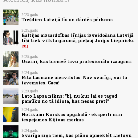
2023.gads
Trešdien Latvijā līs un dārdēs pērkons
2025.gads
Baltijas aizsardzības līnijas izveidošana Latvijā
tīši tiek vilkta garumā, pieļauj Jurģis Liepnieks
31
2025.gads
Uzzini, kas bremzē tavu profesionālo izaugsmi
2024.gads
Rita Lasmane aizsvilstas: Nav svarīgi, vai tu
izvemsies. Caca!
2023.gads
Lato Lapsa nikns: "bļ, nu kur lai es tagad
pamūku no tā idiota, kas nesas pretī"
2024.gads
Notikumi Kurskas apgabalā - eksperti min
iespējamos Kijivas mērķus
2024.gads
Svarīga ziņa tiem, kas plāno apmeklēt Lietuvu