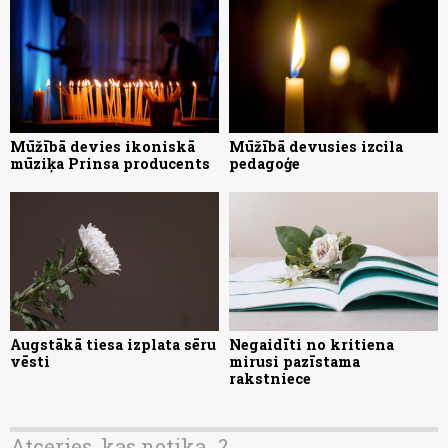
Mūžībā devies ikoniskā
Mūžībā devusies izcila
mūziķa Prinsa producents
pedagoģe
Augstākā tiesa izplata sēru
Negaidīti no kritiena
vēsti
mirusi pazīstama
rakstniece
Atceries, kas notika...?