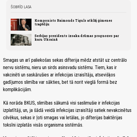
ŠOBRĪD LASA
Komponists Raimonds Tiguls atklāj ģimenes
traģēdiju
Serbijas prezidents izsaka drūmas prognozes par
karu Ukrainā
Smagas un arī paliekošas sekas difterija mēdz atstāt uz centrālo
nervu sistēmu, nieru un sirds asinsvadu sistēmu. Tiem, kas ir
vakcinēti un saskārušies ar infekcijas izraisītāju, atsevišķos
gadījumos slimība var sākties, bet tā norit vieglā formā bez
komplikācijām.
Kā norāda BKUS, slimības sākumā visi saslimušie ir infekcijas
izplatītāji, un, ja šādā veidā infekcijas izraisītāji satiek nevakcinētus
cilvēkus, sekas ir ļoti smagas vai letālas, jo difterijas baktērijas
toksīni izplatās visās organisma sistēmās.