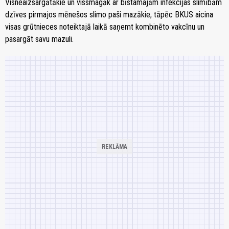
Visneaizsargātākie un vissmagāk ar bīstamajām infekcijas slimībām
dzīves pirmajos mēnešos slimo paši mazākie, tāpēc BKUS aicina
visas grūtnieces noteiktajā laikā saņemt kombinēto vakcīnu un
pasargāt savu mazuli.