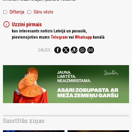
label
label
Difterija
Sēru vēsts
info
Uzzini pirmais
kas interesants noticis Latvijā un pasaulē,
pievienojoties mums
Telegram
vai
Whatsapp
kanālā
DALIES:
Saistītās ziņas