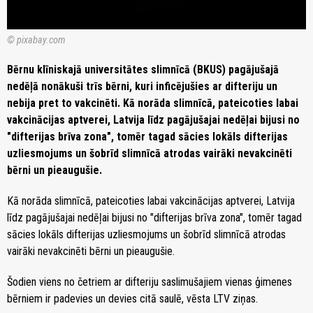
© pixabay.com
Bērnu klīniskajā universitātes slimnīcā (BKUS) pagājušajā
nedēļā nonākuši trīs bērni, kuri inficējušies ar difteriju un
nebija pret to vakcinēti. Kā norāda slimnīcā, pateicoties labai
vakcinācijas aptverei, Latvija līdz pagājušajai nedēļai bijusi no
"difterijas brīva zona", tomēr tagad sācies lokāls difterijas
uzliesmojums un šobrīd slimnīcā atrodas vairāki nevakcinēti
bērni un pieaugušie.
Kā norāda slimnīcā, pateicoties labai vakcinācijas aptverei, Latvija
līdz pagājušajai nedēļai bijusi no "difterijas brīva zona", tomēr tagad
sācies lokāls difterijas uzliesmojums un šobrīd slimnīcā atrodas
vairāki nevakcinēti bērni un pieaugušie.
Šodien viens no četriem ar difteriju saslimušajiem vienas ģimenes
bērniem ir padevies un devies citā saulē, vēsta LTV ziņas.