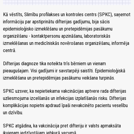
Kā vēstīts, Slimību profilakses un kontroles centrs (SPKC), saņemot
informāciju par apstiprinātu difterijas gadījumu, bija sācis
epidemioloģisko izmeklēšanu un pretepidēmijas pasākumu
organizēšanu - kontaktpersonu apzināšanu, laboratoriskās
izmeklēšanas un medicīniskās novērošanas organizēšanu, informēja
centrā.
Difterijas diagnoze tika noteikta trīs bērniem un vienam
pieaugušajam. Visi gadījumi ir savstarpēji saistīti. Epidemioloģiskā
izmeklēšana un pretepidēmijas pasākumu veikšana turpinās.
SPKC uzsver, ka nepietiekama vakcinācijas aptvere rada difterijas
uzliesmojuma izcelšanās un infekcijas izplatīšanās risku. Difterijas
komplikācijas nopietni apdraud īpaši nevakcinēto pacientu veselību
un dzīvību.
SPKC atgādina, ka vakcinācija pret difteriju ir valsts apmaksāta
ikvienam iedzīvotājam jebkurā vecumā.