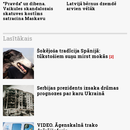
“Pravda” uz dibena.
Latvijā bērnus dzemdē
Vaikules skandalozais
arvien vēlāk
skatuves kostīms
satracina Maskavu
Lasītākais
Šokējoša tradīcija Spānijā:
tūkstošiem suņu mirst mokās
2
Serbijas prezidents izsaka drūmas
prognozes par karu Ukrainā
VIDEO. Āgenskalnā trako