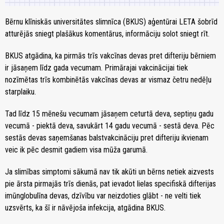
Bērnu klīniskās universitātes slimnīca (BKUS) aģentūrai LETA šobrīd
atturējās sniegt plašākus komentārus, informāciju solot sniegt rīt.
BKUS atgādina, ka pirmās trīs vakcīnas devas pret difteriju bērniem
ir jāsaņem līdz gada vecumam. Primārajai vakcinācijai tiek
nozīmētas trīs kombinētās vakcīnas devas ar vismaz četru nedēļu
starplaiku.
Tad līdz 15 mēnešu vecumam jāsaņem ceturtā deva, septiņu gadu
vecumā - piektā deva, savukārt 14 gadu vecumā - sestā deva. Pēc
sestās devas saņemšanas balstvakcināciju pret difteriju ikvienam
veic ik pēc desmit gadiem visa mūža garumā.
Ja slimības simptomi sākumā nav tik akūti un bērns netiek aizvests
pie ārsta pirmajās trīs dienās, pat ievadot lielas specifiskā difterijas
imūnglobulīna devas, dzīvību var neizdoties glābt - ne velti tiek
uzsvērts, ka šī ir nāvējoša infekcija, atgādina BKUS.