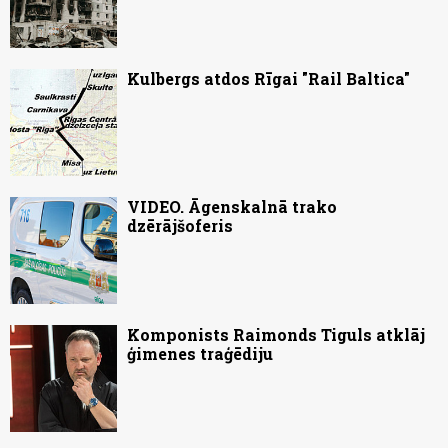
Kulbergs atdos Rīgai "Rail Baltica"
VIDEO. Āgenskalnā trako
dzērājšoferis
Komponists Raimonds Tiguls atklāj
ģimenes traģēdiju