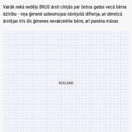
Vairāk nekā nedēļu BKUS ārsti cīnījās par četrus gadus vecā bērna
dzīvību - viņa ģimenē uzliesmojusi nāvējošā difterija, un slimnīcā
ārstējas trīs šīs ģimenes nevakcinētie bērni, arī puisēna māsas.