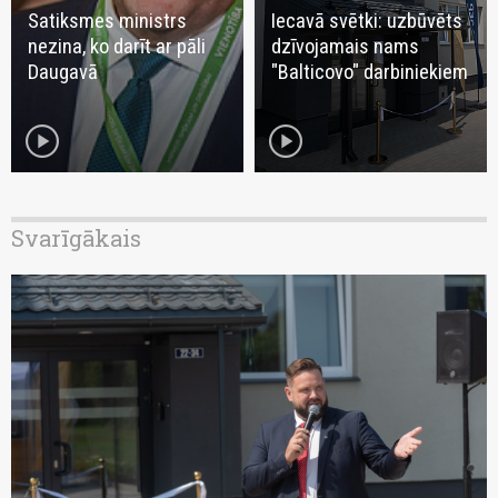
Satiksmes ministrs
Iecavā svētki: uzbūvēts
nezina, ko darīt ar pāli
dzīvojamais nams
Daugavā
"Balticovo" darbiniekiem
play_circle
play_circle
Svarīgākais