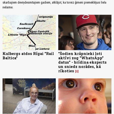
skarbajiem deviņdesmitajiem gadiem, atklājot, ka toreiz ģimeni piemeklējusi liela
nelaime.
Kulbergs atdos Rīgai "Rail
"Šodien krāpnieki ļoti
Baltica"
aktīvi zog "WhatsApp"
datus" - brīdina eksperts
un sniedz norādes, kā
rīkoties
1