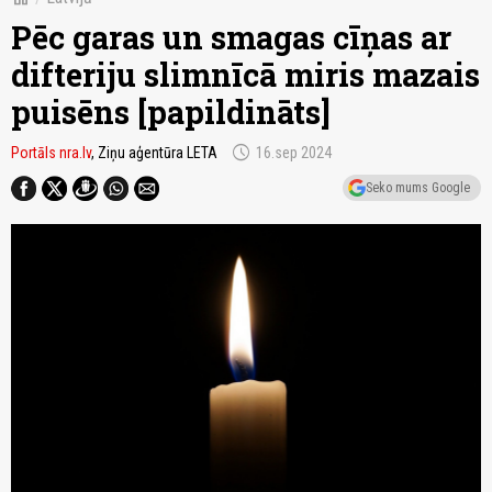
Pēc garas un smagas cīņas ar
difteriju slimnīcā miris mazais
puisēns [papildināts]
schedule
Portāls nra.lv
, Ziņu aģentūra LETA
16.sep 2024
Seko mums Google