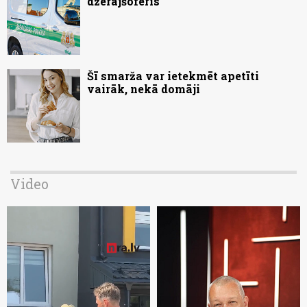
dzērājšoferis
Šī smarža var ietekmēt apetīti
vairāk, nekā domāji
Video